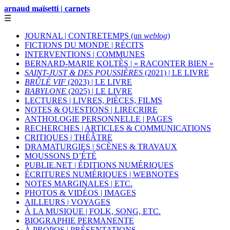
arnaud maïsetti | carnets
☰
JOURNAL | CONTRETEMPS (un
weblog
)
FICTIONS DU MONDE | RÉCITS
INTERVENTIONS | COMMUNES
BERNARD-MARIE KOLTÈS | « RACONTER BIEN »
SAINT-JUST & DES POUSSIÈRES
(2021) | LE LIVRE
BRÛLÉ VIF
(2023) | LE LIVRE
BABYLONE
(2025) | LE LIVRE
LECTURES | LIVRES, PIÈCES, FILMS
NOTES & QUESTIONS | LIRECRIRE
ANTHOLOGIE PERSONNELLE | PAGES
RECHERCHES | ARTICLES & COMMUNICATIONS
CRITIQUES | THÉÂTRE
DRAMATURGIES | SCÈNES & TRAVAUX
MOUSSONS D’ÉTÉ
PUBLIE.NET | ÉDITIONS NUMÉRIQUES
ÉCRITURES NUMÉRIQUES | WEBNOTES
NOTES MARGINALES | ETC.
PHOTOS & VIDÉOS | IMAGES
AILLEURS | VOYAGES
À LA MUSIQUE | FOLK, SONG, ETC.
BIOGRAPHIE PERMANENTE
À PROPOS | PRÉSENTATIONS