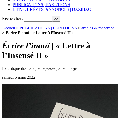
PUBLICATIONS | PARUTIONS
LIENS, BRÈVES, ANNONCES | DAZIBAO
Rechercher :
Accueil
>
PUBLICATIONS | PARUTIONS
>
articles & recherche
>
Écrire l’inouï | « Lettre à l’Insensé II »
Écrire l’inouï
| « Lettre à
l’Insensé II »
La critique dramatique dépassée par son objet
samedi 5 mars 2022