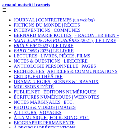
arnaud maïsetti | carnets
☰
JOURNAL | CONTRETEMPS (un
weblog
)
FICTIONS DU MONDE | RÉCITS
INTERVENTIONS | COMMUNES
BERNARD-MARIE KOLTÈS | « RACONTER BIEN »
SAINT-JUST & DES POUSSIÈRES
(2021) | LE LIVRE
BRÛLÉ VIF
(2023) | LE LIVRE
BABYLONE
(2025) | LE LIVRE
LECTURES | LIVRES, PIÈCES, FILMS
NOTES & QUESTIONS | LIRECRIRE
ANTHOLOGIE PERSONNELLE | PAGES
RECHERCHES | ARTICLES & COMMUNICATIONS
CRITIQUES | THÉÂTRE
DRAMATURGIES | SCÈNES & TRAVAUX
MOUSSONS D’ÉTÉ
PUBLIE.NET | ÉDITIONS NUMÉRIQUES
ÉCRITURES NUMÉRIQUES | WEBNOTES
NOTES MARGINALES | ETC.
PHOTOS & VIDÉOS | IMAGES
AILLEURS | VOYAGES
À LA MUSIQUE | FOLK, SONG, ETC.
BIOGRAPHIE PERMANENTE
À PROPOS | PRÉSENTATIONS