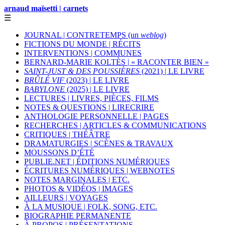
arnaud maïsetti | carnets
☰
JOURNAL | CONTRETEMPS (un
weblog
)
FICTIONS DU MONDE | RÉCITS
INTERVENTIONS | COMMUNES
BERNARD-MARIE KOLTÈS | « RACONTER BIEN »
SAINT-JUST & DES POUSSIÈRES
(2021) | LE LIVRE
BRÛLÉ VIF
(2023) | LE LIVRE
BABYLONE
(2025) | LE LIVRE
LECTURES | LIVRES, PIÈCES, FILMS
NOTES & QUESTIONS | LIRECRIRE
ANTHOLOGIE PERSONNELLE | PAGES
RECHERCHES | ARTICLES & COMMUNICATIONS
CRITIQUES | THÉÂTRE
DRAMATURGIES | SCÈNES & TRAVAUX
MOUSSONS D’ÉTÉ
PUBLIE.NET | ÉDITIONS NUMÉRIQUES
ÉCRITURES NUMÉRIQUES | WEBNOTES
NOTES MARGINALES | ETC.
PHOTOS & VIDÉOS | IMAGES
AILLEURS | VOYAGES
À LA MUSIQUE | FOLK, SONG, ETC.
BIOGRAPHIE PERMANENTE
À PROPOS | PRÉSENTATIONS