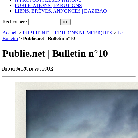
PUBLICATIONS | PARUTIONS
LIENS, BRÈVES, ANNONCES | DAZIBAO
Rechercher :
Accueil
>
PUBLIE.NET | ÉDITIONS NUMÉRIQUES
>
Le
Bulletin
>
Publie.net | Bulletin n°10
Publie.net | Bulletin n°10
dimanche 20 janvier 2013