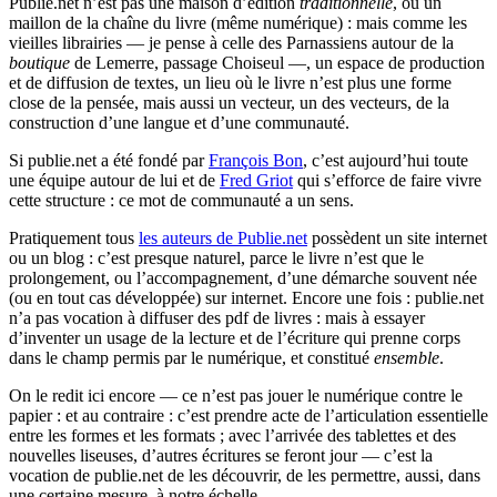
Publie.net n’est pas une maison d’édition
traditionnelle
, ou un
maillon de la chaîne du livre (même numérique) : mais comme les
vieilles librairies — je pense à celle des Parnassiens autour de la
boutique
de Lemerre, passage Choiseul —, un espace de production
et de diffusion de textes, un lieu où le livre n’est plus une forme
close de la pensée, mais aussi un vecteur, un des vecteurs, de la
construction d’une langue et d’une communauté.
Si publie.net a été fondé par
François Bon
, c’est aujourd’hui toute
une équipe autour de lui et de
Fred Griot
qui s’efforce de faire vivre
cette structure : ce mot de communauté a un sens.
Pratiquement tous
les auteurs de Publie.net
possèdent un site internet
ou un blog : c’est presque naturel, parce le livre n’est que le
prolongement, ou l’accompagnement, d’une démarche souvent née
(ou en tout cas développée) sur internet. Encore une fois : publie.net
n’a pas vocation à diffuser des pdf de livres : mais à essayer
d’inventer un usage de la lecture et de l’écriture qui prenne corps
dans le champ permis par le numérique, et constitué
ensemble
.
On le redit ici encore — ce n’est pas jouer le numérique contre le
papier : et au contraire : c’est prendre acte de l’articulation essentielle
entre les formes et les formats ; avec l’arrivée des tablettes et des
nouvelles liseuses, d’autres écritures se feront jour — c’est la
vocation de publie.net de les découvrir, de les permettre, aussi, dans
une certaine mesure, à notre échelle.