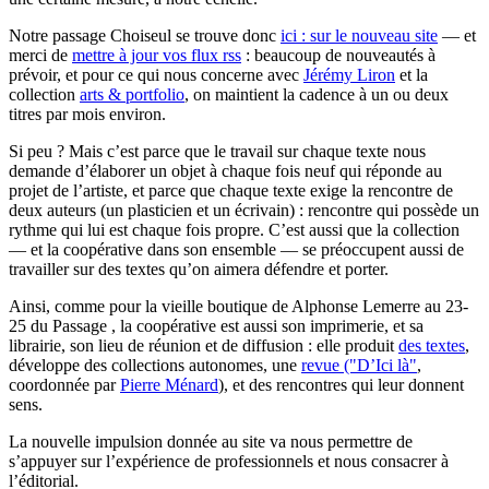
Notre passage Choiseul se trouve donc
ici : sur le nouveau site
— et
merci de
mettre à jour vos flux rss
: beaucoup de nouveautés à
prévoir, et pour ce qui nous concerne avec
Jérémy Liron
et la
collection
arts & portfolio
, on maintient la cadence à un ou deux
titres par mois environ.
Si peu ? Mais c’est parce que le travail sur chaque texte nous
demande d’élaborer un objet à chaque fois neuf qui réponde au
projet de l’artiste, et parce que chaque texte exige la rencontre de
deux auteurs (un plasticien et un écrivain) : rencontre qui possède un
rythme qui lui est chaque fois propre. C’est aussi que la collection
— et la coopérative dans son ensemble — se préoccupent aussi de
travailler sur des textes qu’on aimera défendre et porter.
Ainsi, comme pour la vieille boutique de Alphonse Lemerre au 23-
25 du Passage , la coopérative est aussi son imprimerie, et sa
librairie, son lieu de réunion et de diffusion : elle produit
des textes
,
développe des collections autonomes, une
revue ("D’Ici là"
,
coordonnée par
Pierre Ménard
), et des rencontres qui leur donnent
sens.
La nouvelle impulsion donnée au site va nous permettre de
s’appuyer sur l’expérience de professionnels et nous consacrer à
l’éditorial.