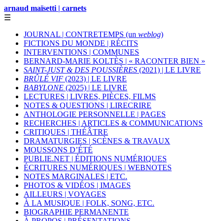
arnaud maïsetti | carnets
☰
JOURNAL | CONTRETEMPS (un
weblog
)
FICTIONS DU MONDE | RÉCITS
INTERVENTIONS | COMMUNES
BERNARD-MARIE KOLTÈS | « RACONTER BIEN »
SAINT-JUST & DES POUSSIÈRES
(2021) | LE LIVRE
BRÛLÉ VIF
(2023) | LE LIVRE
BABYLONE
(2025) | LE LIVRE
LECTURES | LIVRES, PIÈCES, FILMS
NOTES & QUESTIONS | LIRECRIRE
ANTHOLOGIE PERSONNELLE | PAGES
RECHERCHES | ARTICLES & COMMUNICATIONS
CRITIQUES | THÉÂTRE
DRAMATURGIES | SCÈNES & TRAVAUX
MOUSSONS D’ÉTÉ
PUBLIE.NET | ÉDITIONS NUMÉRIQUES
ÉCRITURES NUMÉRIQUES | WEBNOTES
NOTES MARGINALES | ETC.
PHOTOS & VIDÉOS | IMAGES
AILLEURS | VOYAGES
À LA MUSIQUE | FOLK, SONG, ETC.
BIOGRAPHIE PERMANENTE
À PROPOS | PRÉSENTATIONS