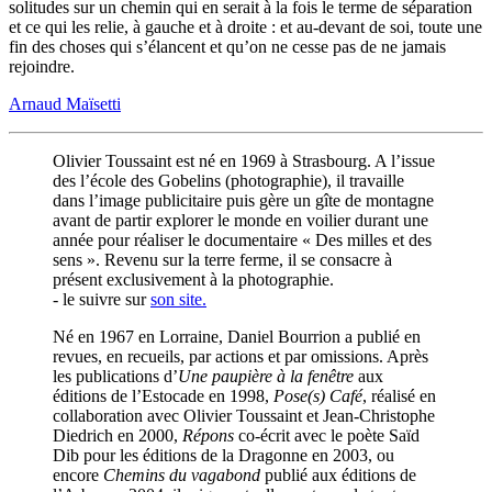
solitudes sur un chemin qui en serait à la fois le terme de séparation
et ce qui les relie, à gauche et à droite : et au-devant de soi, toute une
fin des choses qui s’élancent et qu’on ne cesse pas de ne jamais
rejoindre.
Arnaud Maïsetti
Olivier Toussaint est né en 1969 à Strasbourg. A l’issue
des l’école des Gobelins (photographie), il travaille
dans l’image publicitaire puis gère un gîte de montagne
avant de partir explorer le monde en voilier durant une
année pour réaliser le documentaire « Des milles et des
sens ». Revenu sur la terre ferme, il se consacre à
présent exclusivement à la photographie.
- le suivre sur
son site.
Né en 1967 en Lorraine, Daniel Bourrion a publié en
revues, en recueils, par actions et par omissions. Après
les publications d’
Une paupière à la fenêtre
aux
éditions de l’Estocade en 1998,
Pose(s) Café
, réalisé en
collaboration avec Olivier Toussaint et Jean-Christophe
Diedrich en 2000,
Répons
co-écrit avec le poète Saïd
Dib pour les éditions de la Dragonne en 2003, ou
encore
Chemins du vagabond
publié aux éditions de