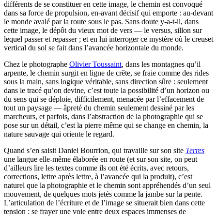
différents de se constituer en cette image, le chemin est convoqué
dans sa force de propulsion, en-avant décisif qui emporte : au-devant
le monde avalé par la route sous le pas. Sans doute y-a-t-il, dans
cette image, le dépôt du vieux mot de vers — le versus, sillon sur
lequel passer et repasser ; et en lui interroger ce mystère où le creuset
vertical du sol se fait dans l’avancée horizontale du monde.
Chez le photographe
Olivier Toussaint
, dans les montagnes qu’il
arpente, le chemin surgit en ligne de crête, se fraie comme des rides
sous la main, sans logique véritable, sans direction sûre : seulement
dans le tracé qu’on devine, c’est toute la possibilité d’un horizon ou
du sens qui se déploie, difficilement, menacée par l’effacement de
tout un paysage — âpreté du chemin seulement dessiné par les
marcheurs, et parfois, dans l’abstraction de la photographie qui se
pose sur un détail, c’est la pierre même qui se change en chemin, la
nature sauvage qui oriente le regard.
Quand s’en saisit Daniel Bourrion, qui travaille sur son site
Terres
une langue elle-même élaborée en route (et sur son site, on peut
d’ailleurs lire les textes comme ils ont été écrits, avec retours,
corrections, lettre après lettre, à l’avancée qui la produit), c’est
naturel que la photographie et le chemin sont appréhendés d’un seul
mouvement, de quelques mots jetés comme la jambe sur la pente.
L’articulation de l’écriture et de l’image se situerait bien dans cette
tension : se frayer une voie entre deux espaces immenses de