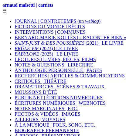
arnaud maïsetti | carnets
☰
JOURNAL | CONTRETEMPS (un
weblog
)
FICTIONS DU MONDE | RÉCITS
INTERVENTIONS | COMMUNES
BERNARD-MARIE KOLTÈS | « RACONTER BIEN »
SAINT-JUST & DES POUSSIÈRES
(2021) | LE LIVRE
BRÛLÉ VIF
(2023) | LE LIVRE
BABYLONE
(2025) | LE LIVRE
LECTURES | LIVRES, PIÈCES, FILMS
NOTES & QUESTIONS | LIRECRIRE
ANTHOLOGIE PERSONNELLE | PAGES
RECHERCHES | ARTICLES & COMMUNICATIONS
CRITIQUES | THÉÂTRE
DRAMATURGIES | SCÈNES & TRAVAUX
MOUSSONS D’ÉTÉ
PUBLIE.NET | ÉDITIONS NUMÉRIQUES
ÉCRITURES NUMÉRIQUES | WEBNOTES
NOTES MARGINALES | ETC.
PHOTOS & VIDÉOS | IMAGES
AILLEURS | VOYAGES
À LA MUSIQUE | FOLK, SONG, ETC.
BIOGRAPHIE PERMANENTE
À PROPOS | PRÉSENTATIONS