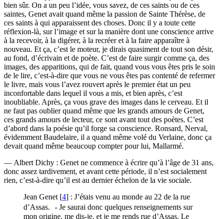
bien sûr. On a un peu l’idée, vous savez, de ces saints ou de ces
saintes, Genet avait quand même la passion de Sainte Thérèse, de
ces saints à qui apparaissent des choses. Donc il y a toute cette
réflexion-là, sur l’image et sur la manière dont une conscience arrive
à la recevoir, à la digérer, à la recréer et à la faire apparaître à
nouveau. Et ça, c’est le moteur, je dirais quasiment de tout son désir,
au fond, d’écrivain et de poète. C’est de faire surgir comme ça, des
images, des apparitions, qui de fait, quand vous vous êtes pris le soin
de le lire, c’est-à-dire que vous ne vous êtes pas contenté de refermer
le livre, mais vous l’avez rouvert après le premier état un peu
inconfortable dans lequel il vous a mis, et bien après, c’est
inoubliable. Après, ça vous grave des images dans le cerveau. Et il
ne faut pas oublier quand même que les grands amours de Genet,
ces grands amours de lecteur, ce sont avant tout des poètes. C’est
d’abord dans la poésie qu’il forge sa conscience. Ronsard, Nerval,
évidemment Baudelaire, il a quand même volé du Verlaine, donc ça
devait quand même beaucoup compter pour lui, Mallarmé.
— Albert Dichy : Genet ne commence à écrire qu’à l’âge de 31 ans,
donc assez tardivement, et avant cette période, il n’est socialement
rien, c’est-à-dire qu’il est au dernier échelon de la vie sociale.
Jean Genet
[
4
]
: J’étais venu au monde au 22 de la rue
d’Assas. - Je saurai donc quelques renseignements sur
mon origine, me dis-je, et je me rends rue d’Assas. Le