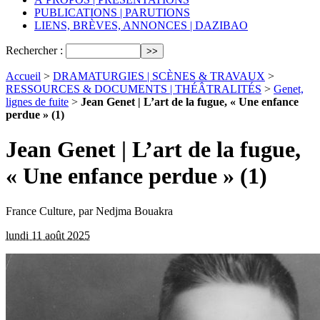
PUBLICATIONS | PARUTIONS
LIENS, BRÈVES, ANNONCES | DAZIBAO
Rechercher :
Accueil
>
DRAMATURGIES | SCÈNES & TRAVAUX
>
RESSOURCES & DOCUMENTS | THÉÂTRALITÉS
>
Genet,
lignes de fuite
>
Jean Genet | L’art de la fugue, « Une enfance
perdue » (1)
Jean Genet | L’art de la fugue,
« Une enfance perdue » (1)
France Culture, par Nedjma Bouakra
lundi 11 août 2025