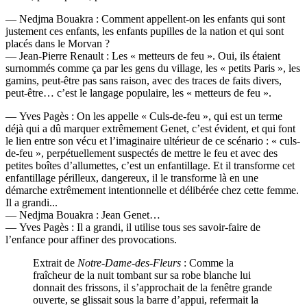
— Nedjma Bouakra : Comment appellent-on les enfants qui sont
justement ces enfants, les enfants pupilles de la nation et qui sont
placés dans le Morvan ?
— Jean-Pierre Renault : Les « metteurs de feu ». Oui, ils étaient
surnommés comme ça par les gens du village, les « petits Paris », les
gamins, peut-être pas sans raison, avec des traces de faits divers,
peut-être… c’est le langage populaire, les « metteurs de feu ».
— Yves Pagès : On les appelle « Culs-de-feu », qui est un terme
déjà qui a dû marquer extrêmement Genet, c’est évident, et qui font
le lien entre son vécu et l’imaginaire ultérieur de ce scénario : « culs-
de-feu », perpétuellement suspectés de mettre le feu et avec des
petites boîtes d’allumettes, c’est un enfantillage. Et il transforme cet
enfantillage périlleux, dangereux, il le transforme là en une
démarche extrêmement intentionnelle et délibérée chez cette femme.
Il a grandi...
— Nedjma Bouakra : Jean Genet…
— Yves Pagès : Il a grandi, il utilise tous ses savoir-faire de
l’enfance pour affiner des provocations.
Extrait de
Notre-Dame-des-Fleurs
: Comme la
fraîcheur de la nuit tombant sur sa robe blanche lui
donnait des frissons, il s’approchait de la fenêtre grande
ouverte, se glissait sous la barre d’appui, refermait la