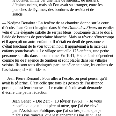
le potager, limité par une haie de sureaux, de mûriers,
d’épines noires, mais où l’on avait su arranger, entre les
planches de légumes, des bordures de réséda et de
soucis.
— Nedjma Bouakra : La fenêtre de sa chambre donne sur la cour
d’école. Jean Genet imagine dans
Notre-Dame-des-Fleurs
un écolier
vêtu d’une élégante culotte de serges bleus, boutonnée dans le dos à
l’aide de boutons de porcelaine blanche. Mais sa rêverie s’interrompt
et il aperçoit un autre enfant. « Il n’était en deuil de personne et
c’était touchant de le voir tout en noir. Il appartenait à la race des
enfants pourchassés. » Le village accueille 175 enfants, une petite
personne sur dix dans la commune. En 1911, 702 enfants dépendent
comme lui de l’agence de Saulieu et sont placés dans les villages
voisins. Ils sont tous distingués par une pèlerine noire, les enfants de
l’assistance, si « tôt ridés ».
— Jean-Pierre Renaud : Pour aller à l’école, on peut penser qu’il
avait la pèlerine. C’est celle que tous les gosses de l’assistance
portent, c’est leur trousseau. Le maître d’école avait demandé
d’écrire une petite rédaction.
Jean Genet [« Die Zeit », 13 février 1976.]] : « Je vous
rappelle que je n’ai ni père ni mère, que j’ai été élevé
par l’Assistance Publique, que j’ai su très jeune, que je
n’étais pas français, que je n’appartenais pas au village.