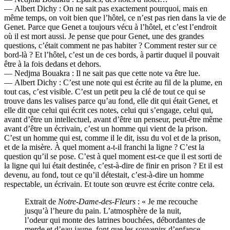
— Albert Dichy : On ne sait pas exactement pourquoi, mais en
même temps, on voit bien que l’hôtel, ce n’est pas rien dans la vie de
Genet. Parce que Genet a toujours vécu à l’hôtel, et c’est l’endroit
où il est mort aussi. Je pense que pour Genet, une des grandes
questions, c’était comment ne pas habiter ? Comment rester sur ce
bord-là ? Et l’hôtel, c’est un de ces bords, à partir duquel il pouvait
être à la fois dedans et dehors.
— Nedjma Bouakra : Il ne sait pas que cette note va être lue.
— Albert Dichy : C’est une note qui est écrite au fil de la plume, en
tout cas, c’est visible. C’est un petit peu la clé de tout ce qui se
trouve dans les valises parce qu’au fond, elle dit qui était Genet, et
elle dit que celui qui écrit ces notes, celui qui s’engage, celui qui,
avant d’être un intellectuel, avant d’être un penseur, peut-être même
avant d’être un écrivain, c’est un homme qui vient de la prison.
C’est un homme qui est, comme il le dit, issu du vol et de la prison,
et de la misère. À quel moment a-t-il franchi la ligne ? C’est la
question qu’il se pose. C’est à quel moment est-ce que il est sorti de
la ligne qui lui était destinée, c’est-à-dire de finir en prison ? Et il est
devenu, au fond, tout ce qu’il détestait, c’est-à-dire un homme
respectable, un écrivain. Et toute son œuvre est écrite contre cela.
Extrait de
Notre-Dame-des-Fleurs
: « Je me recouche
jusqu’à l’heure du pain. L’atmosphère de la nuit,
l’odeur qui monte des latrines bouchées, débordantes de
merde et d’eau jaune, font que les souvenirs d’enfance