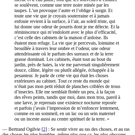
se soulèvent, comme une terre noire minée par les
taupes. L’un provoque l’autre et l’oblige à surgir. Et
toute une vie que je croyais souterraine et à jamais
enfouie revient à la surface, à l’air, au soleil triste, qui
lui donne une odeur de pourris dont je me délecte. Et la
réminiscence qui m’endolorit avec le plus d’efficacité,
c’est celle des cabinets de la maison d’ardoise. Ils
étaient mon refuge. La vie que je percevais, lointaine et
brouillée à travers leur ombre et l’odeur, une odeur
attendrissante où le parfum des sureaux et de la terre
grasse dominait. Les cabinets, étant tout au bout du
jardin, près de haies, la vie me parvenait singulièrement
douce, câline, légère ou plutôt allégée, échappée à la
pesanteur. Je parle de cette vie qui était les choses
extérieures au cabinet. Tout ce reste du monde qui
n’était pas mon petit réduit de planches criblées de trous
d’insectes. Elle me semblait flottée un peu, à la façon
des rêves peints, tandis que moi, dans mon trou, pareil à
une larve, je reprenais une existence nocturne reposée
et parfois j’avais l’impression de m’enfoncer lentement,
comme en un sommeil, en un lac ou un sein maternel
ou un inceste aussi au centre spirituel de la terre. »
— Bertrand Ogilvie
[
2
]
: Se sentir vivre au ras des choses, et au ras
des choses les plus humbles, même plus que ça, les plus obscures,