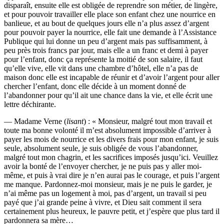
disparaît, ensuite elle est obligée de reprendre son métier, de lingère,
et pour pouvoir travailler elle place son enfant chez une nourrice en
banlieue, et au bout de quelques jours elle n’a plus assez d’argent
pour pouvoir payer la nourrice, elle fait une demande à l’Assistance
Publique qui lui donne un peu d’argent mais pas suffisamment, à
peu près trois francs par jour, mais elle a un franc et demi à payer
pour l’enfant, donc ça représente la moitié de son salaire, il faut
qu’elle vive, elle vit dans une chambre d’hôtel, elle n’a pas de
maison donc elle est incapable de réunir et d’avoir l’argent pour aller
chercher l’enfant, donc elle décide à un moment donné de
l’abandonner pour qu’il ait une chance dans la vie, et elle écrit une
lettre déchirante.
— Madame Verne (
lisant
) : « Monsieur, malgré tout mon travail et
toute ma bonne volonté il m’est absolument impossible d’arriver à
payer les mois de nourrice et les divers frais pour mon enfant, je suis
seule, absolument seule, je suis obligée de vous l’abandonner,
malgré tout mon chagrin, et les sacrifices imposés jusqu’ici. Veuillez
avoir la bonté de l’envoyer chercher, je ne puis pas y aller moi-
même, et puis à vrai dire je n’en aurai pas le courage, et puis l’argent
me manque. Pardonnez-moi monsieur, mais je ne puis le garder, je
n’ai même pas un logement à moi, pas d’argent, un travail si peu
payé que j’ai grande peine à vivre, et Dieu sait comment il sera
certainement plus heureux, le pauvre petit, et j’espère que plus tard il
pardonnera sa mère…