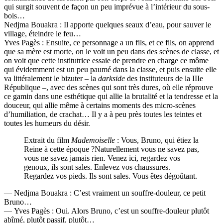
qui surgit souvent de façon un peu imprévue à l’intérieur du sous-
bois…
Nedjma Bouakra : Il apporte quelques seaux d’eau, pour sauver le
village, éteindre le feu…
Yves Pagès : Ensuite, ce personnage a un fils, et ce fils, on apprend
que sa mère est morte, on le voit un peu dans des scènes de classe, et
on voit que cette institutrice essaie de prendre en charge ce môme
qui évidemment est un peu paumé dans la classe, et puis ensuite elle
va littéralement le bizuter – la
darkside
des instituteurs de la IIIe
République –, avec des scènes qui sont très dures, où elle réprouve
ce gamin dans une esthétique qui allie la brutalité et la tendresse et la
douceur, qui allie même à certains moments des micro-scènes
d’humiliation, de crachat… Il y a à peu près toutes les teintes et
toutes les humeurs du désir.
Extrait du film
Mademoiselle
: Vous, Bruno, qui étiez la
Reine à cette époque ?Naturellement vous ne savez pas,
vous ne savez jamais rien. Venez ici, regardez vos
genoux, ils sont sales. Enlevez vos chaussures.
Regardez vos pieds. Ils sont sales. Vous êtes dégoûtant.
— Nedjma Bouakra : C’est vraiment un souffre-douleur, ce petit
Bruno…
— Yves Pagès : Oui. Alors Bruno, c’est un souffre-douleur plutôt
abîmé, plutôt passif, plutôt…