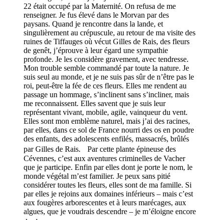
22 était occupé par la Maternité. On refusa de me
renseigner. Je fus élevé dans le Morvan par des
paysans. Quand je rencontre dans la lande, et
singulièrement au crépuscule, au retour de ma visite des
ruines de Tiffauges où vécut Gilles de Rais, des fleurs
de genêt, j’éprouve à leur égard une sympathie
profonde. Je les considère gravement, avec tendresse.
Mon trouble semble commandé par toute la nature. Je
suis seul au monde, et je ne suis pas sûr de n’être pas le
roi, peut-être la fée de ces fleurs. Elles me rendent au
passage un hommage, s’inclinent sans s’incliner, mais
me reconnaissent. Elles savent que je suis leur
représentant vivant, mobile, agile, vainqueur du vent.
Elles sont mon emblème naturel, mais j’ai des racines,
par elles, dans ce sol de France nourri des os en poudre
des enfants, des adolescents enfilés, massacrés, brûlés
par Gilles de Rais. Par cette plante épineuse des
Cévennes, c’est aux aventures criminelles de Vacher
que je participe. Enfin par elles dont je porte le nom, le
monde végétal m’est familier. Je peux sans pitié
considérer toutes les fleurs, elles sont de ma famille. Si
par elles je rejoins aux domaines inférieurs – mais c’est
aux fougères arborescentes et à leurs marécages, aux
algues, que je voudrais descendre – je m’éloigne encore