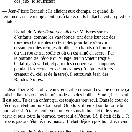
des jeux, le souffletait.
— Jean-Pierre Renault : Ils allaient aux champs, et quand ils
rentraient, ils ne mangeaient pas à table, et ils l’attachaient au pied de
la table.
Extrait de
Notre-Dame-des-fleurs
: Mais ces sortes
d’enfants, comme les vagabonds, ont dans leur sac des
roueries charmantes ou terribles pour faire s’ouvrir
devant eux des refuges douillets et chauds où l’on boit
du vin rouge qui soûle et où on est aimé en secret. Par
le plafond de l’école du village, tel un voleur traqué,
Culafroy s’évadait, et parmi les écoliers sans soupçons,
pendant les récréations clandestines (l’enfant est le re-
créateur du ciel et de la terre), il retrouvait Jean-des-
Bandes-Noires.
— Jean-Pierre Renault : Jean Genet, il emmenait la vache comme ça
puis il allait rêver dans le pré au-dessus des Paillus. Sinon, il est seul.
Il est seul. Tu es un enfant qui est toujours tout seul. Dans la cour de
l’école, il était toujours tout seul. Ou alors, il partait sur la route là
pour aller à l’étang neuf avec un livre sous le bras, et tu le voyais
partir et puis toute la journée, tout seul à l’étang. Là, il était déjà… Je
ne sais pas si c’était écrire, mais… Il était déjà en position d’écrivain.
Extrait de
Notre-Dame-des-fleurs
: Divine la