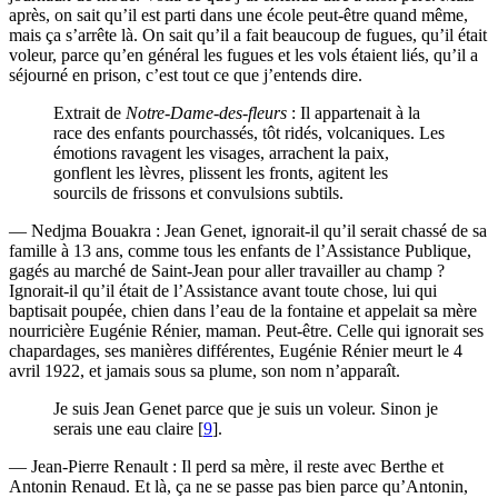
après, on sait qu’il est parti dans une école peut-être quand même,
mais ça s’arrête là. On sait qu’il a fait beaucoup de fugues, qu’il était
voleur, parce qu’en général les fugues et les vols étaient liés, qu’il a
séjourné en prison, c’est tout ce que j’entends dire.
Extrait de
Notre-Dame-des-fleurs
: Il appartenait à la
race des enfants pourchassés, tôt ridés, volcaniques. Les
émotions ravagent les visages, arrachent la paix,
gonflent les lèvres, plissent les fronts, agitent les
sourcils de frissons et convulsions subtils.
— Nedjma Bouakra : Jean Genet, ignorait-il qu’il serait chassé de sa
famille à 13 ans, comme tous les enfants de l’Assistance Publique,
gagés au marché de Saint-Jean pour aller travailler au champ ?
Ignorait-il qu’il était de l’Assistance avant toute chose, lui qui
baptisait poupée, chien dans l’eau de la fontaine et appelait sa mère
nourricière Eugénie Rénier, maman. Peut-être. Celle qui ignorait ses
chapardages, ses manières différentes, Eugénie Rénier meurt le 4
avril 1922, et jamais sous sa plume, son nom n’apparaît.
Je suis Jean Genet parce que je suis un voleur. Sinon je
serais une eau claire
[
9
]
.
— Jean-Pierre Renault : Il perd sa mère, il reste avec Berthe et
Antonin Renaud. Et là, ça ne se passe pas bien parce qu’Antonin,