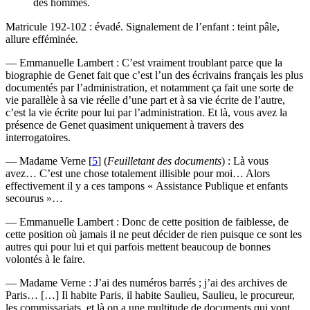
des hommes.
Matricule 192-102 : évadé. Signalement de l’enfant : teint pâle,
allure efféminée.
— Emmanuelle Lambert : C’est vraiment troublant parce que la
biographie de Genet fait que c’est l’un des écrivains français les plus
documentés par l’administration, et notamment ça fait une sorte de
vie parallèle à sa vie réelle d’une part et à sa vie écrite de l’autre,
c’est la vie écrite pour lui par l’administration. Et là, vous avez la
présence de Genet quasiment uniquement à travers des
interrogatoires.
— Madame Verne
[
5
]
(
Feuilletant des documents
) : Là vous
avez… C’est une chose totalement illisible pour moi… Alors
effectivement il y a ces tampons « Assistance Publique et enfants
secourus »…
— Emmanuelle Lambert : Donc de cette position de faiblesse, de
cette position où jamais il ne peut décider de rien puisque ce sont les
autres qui pour lui et qui parfois mettent beaucoup de bonnes
volontés à le faire.
— Madame Verne : J’ai des numéros barrés ; j’ai des archives de
Paris… […] Il habite Paris, il habite Saulieu, Saulieu, le procureur,
les commissariats, et là on a une multitude de documents qui vont