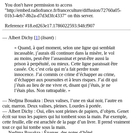
— Albert Dichy
[
1
]
(
lisant
) :
« Quand, à quel moment, selon une ligne qui semblait
incassable, j’aurais dû continuer dans la misère, le vol
au moins, peut-être l’assassinat et peut-être aussi la
prison à perpétuité, ou mieux. Cette ligne paraissait être
cassée. Or, c’est cela qui m’a fait perdre toute
innocence. J’ai commis ce crime d’échapper au crime,
d’échapper aux poursuites et à leurs risques. J’ai dit qui
j’étais au lieu de me vivre et, disant qui j’étais, je ne
l’étais plus. Non rattrapable. »
— Nedjma Bouakra : Deux valises, l’une en skaï noir, l’autre en
cuir, marron. Deux valises, pleines. Lourdes à portée.
— Albert Dichy : Oui, elles sont pleines de papiers, d’objets. Genet
écrit sur tous les papiers qui lui tombent sous la main. Par exemple,
cette feuille, elle est arrachée de la page d’un livre. Il prend vraiment
tout ce qui lui tombe sous la main.
— Nedjma Bouakra : Éparses, des notes d’hôtel…