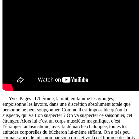
— Yves Pagès : L’héroïne, la nuit, enflamme les granges,
empoisonne les lavoirs, dans une discrétion absolument totale que
personne ne peut soupçonner. Comme il est impossible qu’on la
suspecte, qui va-t-on suspecter ? On va suspecter ce saisonnier, cet
étranger. Alors lui c’est un corps muscléux magnifique, c’est
l’étranger fantasmatique, avec la démarche chaloupée, toutes les
attitudes corporelles du bûcheron lui-même sifflant. On a très peu
connaissance de lui sinon par son corps et voilà cet homme des bois