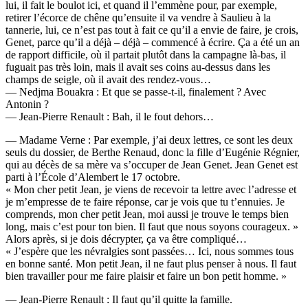
lui, il fait le boulot ici, et quand il l’emmène pour, par exemple,
retirer l’écorce de chêne qu’ensuite il va vendre à Saulieu à la
tannerie, lui, ce n’est pas tout à fait ce qu’il a envie de faire, je crois,
Genet, parce qu’il a déjà – déjà – commencé à écrire. Ça a été un an
de rapport difficile, où il partait plutôt dans la campagne là-bas, il
fuguait pas très loin, mais il avait ses coins au-dessus dans les
champs de seigle, où il avait des rendez-vous…
— Nedjma Bouakra : Et que se passe-t-il, finalement ? Avec
Antonin ?
— Jean-Pierre Renault : Bah, il le fout dehors…
— Madame Verne : Par exemple, j’ai deux lettres, ce sont les deux
seuls du dossier, de Berthe Renaud, donc la fille d’Eugénie Régnier,
qui au décès de sa mère va s’occuper de Jean Genet. Jean Genet est
parti à l’École d’Alembert le 17 octobre.
« Mon cher petit Jean, je viens de recevoir ta lettre avec l’adresse et
je m’empresse de te faire réponse, car je vois que tu t’ennuies. Je
comprends, mon cher petit Jean, moi aussi je trouve le temps bien
long, mais c’est pour ton bien. Il faut que nous soyons courageux. »
Alors après, si je dois décrypter, ça va être compliqué…
« J’espère que les névralgies sont passées… Ici, nous sommes tous
en bonne santé. Mon petit Jean, il ne faut plus penser à nous. Il faut
bien travailler pour me faire plaisir et faire un bon petit homme. »
— Jean-Pierre Renault : Il faut qu’il quitte la famille.