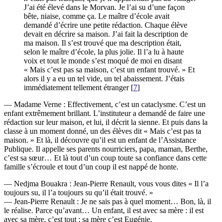
J’ai été élevé dans le Morvan. Je l’ai su d’une façon
bête, niaise, comme ça. Le maître d’école avait
demandé d’écrire une petite rédaction. Chaque élève
devait en décrire sa maison. J’ai fait la description de
ma maison. Il s’est trouvé que ma description était,
selon le maître d’école, la plus jolie. Il l’a lu à haute
voix et tout le monde s’est moqué de moi en disant
« Mais c’est pas sa maison, c’est un enfant trouvé. » Et
alors il y a eu un tel vide, un tel abaissement. J’étais
immédiatement tellement étranger
[
7
]
— Madame Verne : Effectivement, c’est un cataclysme. C’est un
enfant extrêmement brillant. L’instituteur a demandé de faire une
rédaction sur leur maison, et lui, il décrit la sienne. Et puis dans la
classe à un moment donné, un des élèves dit « Mais c’est pas ta
maison. » Et là, il découvre qu’il est un enfant de l’Assistance
Publique. Il appelle ses parents nourriciers, papa, maman, Berthe,
c’est sa sœur… Et là tout d’un coup toute sa confiance dans cette
famille s’écroule et tout d’un coup il est nappé de honte.
— Nedjma Bouakra : Jean-Pierre Renault, vous vous dites « Il l’a
toujours su, il l’a toujours su qu’il était trouvé. »
— Jean-Pierre Renault : Je ne sais pas à quel moment… Bon, là, il
le réalise. Parce qu’avant… Un enfant, il est avec sa mère : il est
avec sa mère, c’est tout ; sa mère c’est Eugénie.