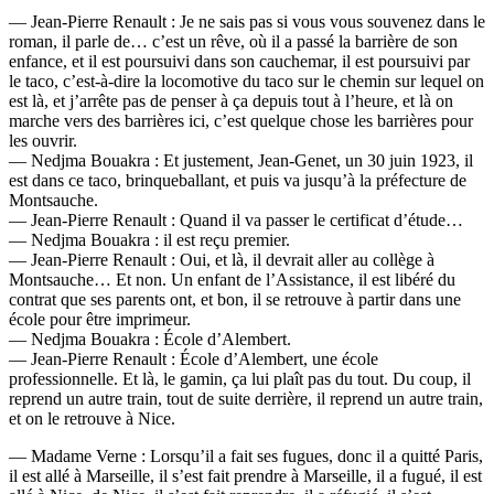
— Jean-Pierre Renault : Je ne sais pas si vous vous souvenez dans le
roman, il parle de… c’est un rêve, où il a passé la barrière de son
enfance, et il est poursuivi dans son cauchemar, il est poursuivi par
le taco, c’est-à-dire la locomotive du taco sur le chemin sur lequel on
est là, et j’arrête pas de penser à ça depuis tout à l’heure, et là on
marche vers des barrières ici, c’est quelque chose les barrières pour
les ouvrir.
— Nedjma Bouakra : Et justement, Jean-Genet, un 30 juin 1923, il
est dans ce taco, brinqueballant, et puis va jusqu’à la préfecture de
Montsauche.
— Jean-Pierre Renault : Quand il va passer le certificat d’étude…
— Nedjma Bouakra : il est reçu premier.
— Jean-Pierre Renault : Oui, et là, il devrait aller au collège à
Montsauche… Et non. Un enfant de l’Assistance, il est libéré du
contrat que ses parents ont, et bon, il se retrouve à partir dans une
école pour être imprimeur.
— Nedjma Bouakra : École d’Alembert.
— Jean-Pierre Renault : École d’Alembert, une école
professionnelle. Et là, le gamin, ça lui plaît pas du tout. Du coup, il
reprend un autre train, tout de suite derrière, il reprend un autre train,
et on le retrouve à Nice.
— Madame Verne : Lorsqu’il a fait ses fugues, donc il a quitté Paris,
il est allé à Marseille, il s’est fait prendre à Marseille, il a fugué, il est