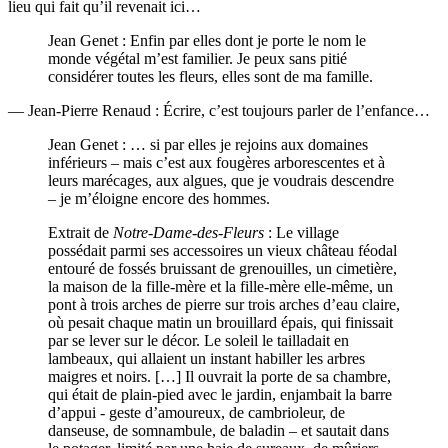
lieu qui fait qu’il revenait ici…
Jean Genet : Enfin par elles dont je porte le nom le
monde végétal m’est familier. Je peux sans pitié
considérer toutes les fleurs, elles sont de ma famille.
— Jean-Pierre Renaud : Écrire, c’est toujours parler de l’enfance…
Jean Genet : … si par elles je rejoins aux domaines
inférieurs – mais c’est aux fougères arborescentes et à
leurs marécages, aux algues, que je voudrais descendre
– je m’éloigne encore des hommes.
Extrait de
Notre-Dame-des-Fleurs
: Le village
possédait parmi ses accessoires un vieux château féodal
entouré de fossés bruissant de grenouilles, un cimetière,
la maison de la fille-mère et la fille-mère elle-même, un
pont à trois arches de pierre sur trois arches d’eau claire,
où pesait chaque matin un brouillard épais, qui finissait
par se lever sur le décor. Le soleil le tailladait en
lambeaux, qui allaient un instant habiller les arbres
maigres et noirs. […] Il ouvrait la porte de sa chambre,
qui était de plain-pied avec le jardin, enjambait la barre
d’appui - geste d’amoureux, de cambrioleur, de
danseuse, de somnambule, de baladin – et sautait dans