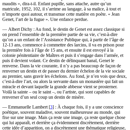
maudits », dira-t-il. Enfant pupille, sans attache, autre qu’un
matricule, 1952, 102, il s’arrime au langage, à sa malice, à tout et
n’importe quoi autour, et transmue cette matière en poète. « Jean
Genet, l’art de la fugue ». Une enfance perdue.
— Albert Dichy : Au fond, le destin de Genet est assez classique si
on prend l’ensemble de la première partie de sa vie, c’est-à-dire
qu’on a un enfant de l’Assistance Publique qui, à partir de l’âge de
12-13 ans, commence à commettre des larcins, il va en prison pour
la première fois à l’âge de 15 ans, et ensuite il est envoyé à la
colonie pénitentiaire de Maîtres et puis il s’engage dans l’armée, et
puis il devient volant. Ce destin de délinquant banal, Genet le
renverse. Dans la vie courante, il n’y a pas beaucoup de façon de
renverser un destin et de passer du dernier échelon de la vie sociale
au premier, sans gravir les échelons. Au fond, je n’en vois que deux,
c’est-à-dire l’art, ou alors la servante dans un monastère qui fait un
miracle et devant laquelle la grande abbesse vient se prosterner.
Voilà la sainte – ou le saint –, ou l’artiste, qui sont capables de
renverser d’un seul coup un destin de misère.
— Emmanuelle Lambert
[
3
]
: À chaque fois, il y a une conscience
poétique, souvent maladive, souvent malheureuse au monde, qui
fixe sur une image. Mais ça reste une image, ça reste quelque chose
qui lui apparaît, et derrière ça évidemment discrètement, derrière
cette idée d’apparition, on a discrètement une thématique religieuse,