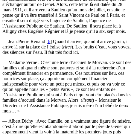
s’échanger autour de Genet. Alors, cette lettre-là est datée du 28
mars 1911, et il arrivera à Saulieu qu’au mois de juillet, ensuite je
pense qu’il va être transféré à Saint Vincent de Paul ou à Paris, et
ensuite il sera dirigé vers l’agence de Saulieu, l’agence de
l’Assistance Publique de Saulieu. De Saulieu, il sera placé ici à
Alligny chez Eugénie Régnier et là je pense qu’il a six, sept mois.
— Jean-Pierre Renaud
[
6
]
Quand il arrive, quand il arrive gamin, il
arrive là sur la place de l’église (
rires
). Les bruits d’eau, vous voyez,
des silences sur l’eau. Il fait très froid ici.
— Madame Verne : C’est une terre d’accueil le Morvan. Ce sont des
familles qui quand même sont pauvres et sont à la recherche d’un
complément financier en permanence. Ces nourrices sur lieu, ces
nourrices sur place, ça apporte un complément financier
indispensable pour vivre un petit peu mieux, et puis on va voir ce
qu’on appelle nous les « petits Paris », ce sont les enfants de
l’Assistance Publique qui sont à Paris et qui vont être placés dans les
familles d’accueil dans le Morvan. Alors, (
lisant
) « Monsieur le
Directeur de l’Assistance Publique, je suis mère d’un bébé de deux
mois… »
— Albert Dichy : Avec Camille, on a vraiment une figure de misère,
c’est-à-dire qu’elle est abandonnée d’abord par le père de Genet qui
apparemment vient la voir à la maternité les premiers jours puis