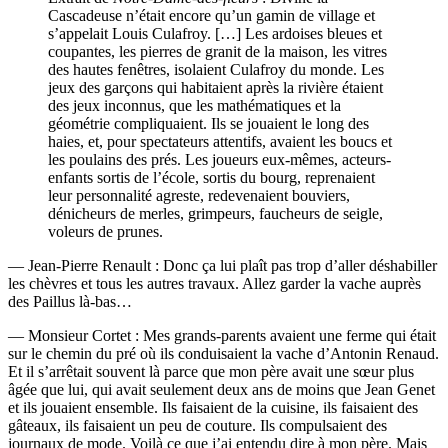
Cascadeuse n’était encore qu’un gamin de village et
s’appelait Louis Culafroy. […] Les ardoises bleues et
coupantes, les pierres de granit de la maison, les vitres
des hautes fenêtres, isolaient Culafroy du monde. Les
jeux des garçons qui habitaient après la rivière étaient
des jeux inconnus, que les mathématiques et la
géométrie compliquaient. Ils se jouaient le long des
haies, et, pour spectateurs attentifs, avaient les boucs et
les poulains des prés. Les joueurs eux-mêmes, acteurs-
enfants sortis de l’école, sortis du bourg, reprenaient
leur personnalité agreste, redevenaient bouviers,
dénicheurs de merles, grimpeurs, faucheurs de seigle,
voleurs de prunes.
— Jean-Pierre Renault : Donc ça lui plaît pas trop d’aller déshabiller
les chèvres et tous les autres travaux. Allez garder la vache auprès
des Paillus là-bas…
— Monsieur Cortet : Mes grands-parents avaient une ferme qui était
sur le chemin du pré où ils conduisaient la vache d’Antonin Renaud.
Et il s’arrêtait souvent là parce que mon père avait une sœur plus
âgée que lui, qui avait seulement deux ans de moins que Jean Genet
et ils jouaient ensemble. Ils faisaient de la cuisine, ils faisaient des
gâteaux, ils faisaient un peu de couture. Ils compulsaient des
journaux de mode. Voilà ce que j’ai entendu dire à mon père. Mais