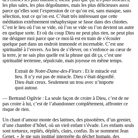
les plus sales, les plus dégoûtantes, mais les plus délicieuses aussi
parce qu’elles sont l’expression de ce qu’on est, sans masque, sans
sélection, tout ce qu’on est. C’était très intéressant que cette
méditation extrêmement métaphysique se fasse dans des chiottes.
C’est le lieu où l’on se vide, où l’on se vide ou l’on devient un autre
en quelque sorte. Et où du coup Dieu ne peut plus rien, ne peut plus
me désigner moi parce que ce moi-là est en train de s’écouler
quelque part dans un endroit immonde et incernable. C’est une
spiritualité à l’envers. Au lieu de s’élever, on s’enfonce au cœur de
la terre, je ne sais plus quelle est la phrase qui dit ça, c’est une
spiritualité terrienne, sépulcrale, mais joyeuse en même temps.
Extrait de
Notre-Dame-des-Fleurs
: Et le miracle eut
lieu. Il n’y eut pas de miracle. Dieu s’était dégonflé.
Dieu était creux. Seulement un trou avec n’importe
quoi autour.
— Bertrand Ogilvie : La seule façon de croire à Dieu, c’est de ne
pas croire à lui, c’est de l’abandonner complètement, affronter ce
risque de rien.
Un chant d’amour monte des latrines, des pissotières, d’un grenier,
d’une chambre d’hôtel, où un vieil enfant s’évade. Les enfants seuls
sont tortueux, repliés, dépliés, clairs, confus. Ils se nomment Jean
Genet. « Je me suis institué interprète du déchet humain, des