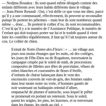
— Nedjma Bouakra : Ils sont quand même désignés comme des
enfants différents avec leurs habits différents dans le village.
— Jean-Pierre Renault : Oui, c’est drôle ce que vous me dites, parce
qu’il y a une communauté, effectivement, ils peuvent se reconnaître
puisqu’ils portent les pèlerines – mais bon ils sont nombreux quand
même –, donc… Ils portent le collier d’os, ils sont reconnaissables.
C’est là qu’il y a le numéro de l’Assistance Publique, le numéro de
l’enfant qui doit toujours porter sur lui et le toubib quand il vient
faire les contrôles régulièrement, il faut qu’il l’ait toujours autour du
cou. Le collier de chien.
Extrait de
Notre-Dame-des-Fleurs
: « … un village aux
jours non moins étranges que les nuits, où des cortèges,
les jours de Fête-Dieu ou de Rogations, traversaient la
campagne crispée par le soleil de midi, de processions
composées de fillettes aux têtes de porcelaine, vêtues de
robes blanches et couronnées de fleurs d’étoffe,
d’enfants de chœur balançant dans le vent des
encensoirs couverts de vert-de-gris, des femmes raides
dans leur moire noire ou verte, d’hommes gantés de
noir soutenant un baldaquin oriental d’allure,
empanaché de plumes d’autruche, sous lequel le prêtre
se promenait en portant un ostensoir. Sous le soleil,
parmi les seigles, les pins, les luzernes, et se renversant
dans les étangs, les pieds au ciel. »