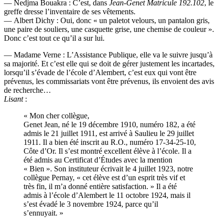
— Nedjma Bouakra : C’est, dans
Jean-Genet Matricule 192.102
, le
greffe dresse l’inventaire de ses vêtements.
— Albert Dichy : Oui, donc « un paletot velours, un pantalon gris,
une paire de souliers, une casquette grise, une chemise de couleur ».
Donc c’est tout ce qu’il a sur lui.
— Madame Verne : L’Assistance Publique, elle va le suivre jusqu’à
sa majorité. Et c’est elle qui se doit de gérer justement les incartades,
lorsqu’il s’évade de l’école d’Alembert, c’est eux qui vont être
prévenus, les commissariats vont être prévenus, ils envoient des avis
de recherche…
Lisant
:
« Mon cher collègue,
Genet Jean, né le 19 décembre 1910, numéro 182, a été
admis le 21 juillet 1911, est arrivé à Saulieu le 29 juillet
1911. Il a bien été inscrit au R.O., numéro 17-34-25-10,
Côte d’Or. Il s’est montré excellent élève à l’école. Il a
été admis au Certificat d’Études avec la mention
« Bien ». Son instituteur écrivait le 4 juillet 1923, notre
collègue Pernay, « cet élève est d’un esprit très vif et
très fin, il m’a donné entière satisfaction. » Il a été
admis à l’école d’Alembert le 11 octobre 1924, mais il
s’est évadé le 3 novembre 1924, parce qu’il
s’ennuyait. »