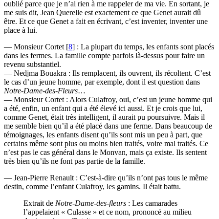
oublié parce que je n’ai rien à me rappeler de ma vie. En sortant, je
me suis dit, Jean Querelle est exactement ce que Genet aurait dû
être. Et ce que Genet a fait en écrivant, c’est inventer, inventer une
place à lui.
— Monsieur Cortet
[
8
]
: La plupart du temps, les enfants sont placés
dans les fermes. La famille compte parfois là-dessus pour faire un
revenu substantiel.
— Nedjma Bouakra : Ils remplacent, ils ouvrent, ils récoltent. C’est
le cas d’un jeune homme, par exemple, dont il est question dans
Notre-Dame-des-Fleurs
…
— Monsieur Cortet : Alors Culafroy, oui, c’est un jeune homme qui
a été, enfin, un enfant qui a été élevé ici aussi. Et je crois que lui,
comme Genet, était très intelligent, il aurait pu poursuivre. Mais il
me semble bien qu’il a été placé dans une ferme. Dans beaucoup de
témoignages, les enfants disent qu’ils sont mis un peu à part, que
certains même sont plus ou moins bien traités, voire mal traités. Ce
n’est pas le cas général dans le Monvan, mais ça existe. Ils sentent
très bien qu’ils ne font pas partie de la famille.
— Jean-Pierre Renault : C’est-à-dire qu’ils n’ont pas tous le même
destin, comme l’enfant Culafroy, les gamins. Il était battu.
Extrait de
Notre-Dame-des-fleurs
: Les camarades
l’appelaient « Culasse » et ce nom, prononcé au milieu