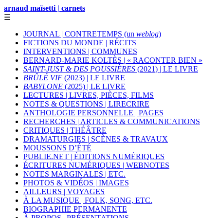
arnaud maïsetti | carnets
☰
JOURNAL | CONTRETEMPS (un
weblog
)
FICTIONS DU MONDE | RÉCITS
INTERVENTIONS | COMMUNES
BERNARD-MARIE KOLTÈS | « RACONTER BIEN »
SAINT-JUST & DES POUSSIÈRES
(2021) | LE LIVRE
BRÛLÉ VIF
(2023) | LE LIVRE
BABYLONE
(2025) | LE LIVRE
LECTURES | LIVRES, PIÈCES, FILMS
NOTES & QUESTIONS | LIRECRIRE
ANTHOLOGIE PERSONNELLE | PAGES
RECHERCHES | ARTICLES & COMMUNICATIONS
CRITIQUES | THÉÂTRE
DRAMATURGIES | SCÈNES & TRAVAUX
MOUSSONS D’ÉTÉ
PUBLIE.NET | ÉDITIONS NUMÉRIQUES
ÉCRITURES NUMÉRIQUES | WEBNOTES
NOTES MARGINALES | ETC.
PHOTOS & VIDÉOS | IMAGES
AILLEURS | VOYAGES
À LA MUSIQUE | FOLK, SONG, ETC.
BIOGRAPHIE PERMANENTE
À PROPOS | PRÉSENTATIONS