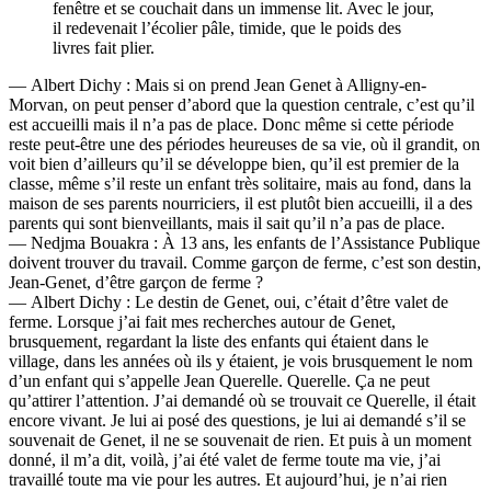
fenêtre et se couchait dans un immense lit. Avec le jour,
il redevenait l’écolier pâle, timide, que le poids des
livres fait plier.
— Albert Dichy : Mais si on prend Jean Genet à Alligny-en-
Morvan, on peut penser d’abord que la question centrale, c’est qu’il
est accueilli mais il n’a pas de place. Donc même si cette période
reste peut-être une des périodes heureuses de sa vie, où il grandit, on
voit bien d’ailleurs qu’il se développe bien, qu’il est premier de la
classe, même s’il reste un enfant très solitaire, mais au fond, dans la
maison de ses parents nourriciers, il est plutôt bien accueilli, il a des
parents qui sont bienveillants, mais il sait qu’il n’a pas de place.
— Nedjma Bouakra : À 13 ans, les enfants de l’Assistance Publique
doivent trouver du travail. Comme garçon de ferme, c’est son destin,
Jean-Genet, d’être garçon de ferme ?
— Albert Dichy : Le destin de Genet, oui, c’était d’être valet de
ferme. Lorsque j’ai fait mes recherches autour de Genet,
brusquement, regardant la liste des enfants qui étaient dans le
village, dans les années où ils y étaient, je vois brusquement le nom
d’un enfant qui s’appelle Jean Querelle. Querelle. Ça ne peut
qu’attirer l’attention. J’ai demandé où se trouvait ce Querelle, il était
encore vivant. Je lui ai posé des questions, je lui ai demandé s’il se
souvenait de Genet, il ne se souvenait de rien. Et puis à un moment
donné, il m’a dit, voilà, j’ai été valet de ferme toute ma vie, j’ai
travaillé toute ma vie pour les autres. Et aujourd’hui, je n’ai rien