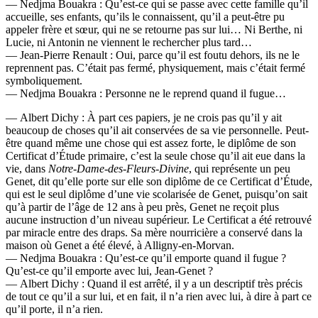
— Nedjma Bouakra : Qu’est-ce qui se passe avec cette famille qu’il
accueille, ses enfants, qu’ils le connaissent, qu’il a peut-être pu
appeler frère et sœur, qui ne se retourne pas sur lui… Ni Berthe, ni
Lucie, ni Antonin ne viennent le rechercher plus tard…
— Jean-Pierre Renault : Oui, parce qu’il est foutu dehors, ils ne le
reprennent pas. C’était pas fermé, physiquement, mais c’était fermé
symboliquement.
— Nedjma Bouakra : Personne ne le reprend quand il fugue…
— Albert Dichy : À part ces papiers, je ne crois pas qu’il y ait
beaucoup de choses qu’il ait conservées de sa vie personnelle. Peut-
être quand même une chose qui est assez forte, le diplôme de son
Certificat d’Étude primaire, c’est la seule chose qu’il ait eue dans la
vie, dans
Notre-Dame-des-Fleurs-Divine
, qui représente un peu
Genet, dit qu’elle porte sur elle son diplôme de ce Certificat d’Étude,
qui est le seul diplôme d’une vie scolarisée de Genet, puisqu’on sait
qu’à partir de l’âge de 12 ans à peu près, Genet ne reçoit plus
aucune instruction d’un niveau supérieur. Le Certificat a été retrouvé
par miracle entre des draps. Sa mère nourricière a conservé dans la
maison où Genet a été élevé, à Alligny-en-Morvan.
— Nedjma Bouakra : Qu’est-ce qu’il emporte quand il fugue ?
Qu’est-ce qu’il emporte avec lui, Jean-Genet ?
— Albert Dichy : Quand il est arrêté, il y a un descriptif très précis
de tout ce qu’il a sur lui, et en fait, il n’a rien avec lui, à dire à part ce
qu’il porte, il n’a rien.