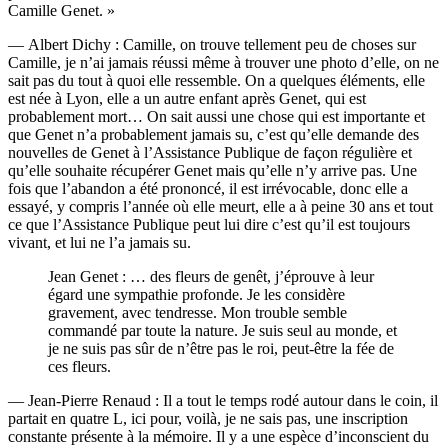
Camille Genet. »
— Albert Dichy : Camille, on trouve tellement peu de choses sur
Camille, je n’ai jamais réussi même à trouver une photo d’elle, on ne
sait pas du tout à quoi elle ressemble. On a quelques éléments, elle
est née à Lyon, elle a un autre enfant après Genet, qui est
probablement mort… On sait aussi une chose qui est importante et
que Genet n’a probablement jamais su, c’est qu’elle demande des
nouvelles de Genet à l’Assistance Publique de façon régulière et
qu’elle souhaite récupérer Genet mais qu’elle n’y arrive pas. Une
fois que l’abandon a été prononcé, il est irrévocable, donc elle a
essayé, y compris l’année où elle meurt, elle a à peine 30 ans et tout
ce que l’Assistance Publique peut lui dire c’est qu’il est toujours
vivant, et lui ne l’a jamais su.
Jean Genet : … des fleurs de genêt, j’éprouve à leur
égard une sympathie profonde. Je les considère
gravement, avec tendresse. Mon trouble semble
commandé par toute la nature. Je suis seul au monde, et
je ne suis pas sûr de n’être pas le roi, peut-être la fée de
ces fleurs.
— Jean-Pierre Renaud : Il a tout le temps rodé autour dans le coin, il
partait en quatre L, ici pour, voilà, je ne sais pas, une inscription
constante présente à la mémoire. Il y a une espèce d’inconscient du