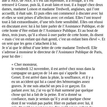
allé à Nice, de Nice, il s’est fait reprendre, il a réfugié, il s’est
retrouvé à Grasse, puis là, il avait faim et tout, il a frappé chez deux
dames, madame Loison et madame Tredwell, anglaises, qui l’ont
accueilli, il était sale. Et puis elles ont commencé à discuter avec lui
et elles se sont prises d’affection avec cet enfant. Elles l’ont trouvé
tout à fait extraordinaire, d’une très forte sensibilité. Elles ont réussi
en discutant avec lui à lui faire parler de l’Assistance Publique, et de
cette honte d’être enfant de l’Assistance Publique. Et au bout de
deux, trois jours, qu’il a réussi à oser parler de cette honte, ils disent
« mais c’est un enfant qui était gentil, c’est un enfant bien élevé ». Et
on sent que les gens s’attachent à lui.
Je n’ai que le début d’une lettre de cette madame Tredwell. Elle
s’adresse à monsieur le directeur de l’Assistance Publique de Paris,
pour lui dire :
« Cher monsieur,
le vendredi 12 novembre, il est arrivé chez nous dans la
campagne un garçon de 14 ans qui s’appelle Jean
Genet. Il est arrivé dans la pluie, la souffrance, et il y a
eu un accident qui lui a causé des hémorragies assez
graves. Je me suis attaché un peu à ce garçon. En
parlant avec lui, j’ai vu qu’il était surmené par quelque
chose qui lui a fait de la peine. Il m’a donné sa
confiance, mais je sentais qu’il y avait quelque chose
dont il ne voulait pas parler. Hier en parlant avec lui, il