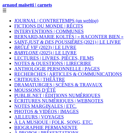
arnaud maïsetti | carnets
☰
JOURNAL | CONTRETEMPS (un
weblog
)
FICTIONS DU MONDE | RÉCITS
INTERVENTIONS | COMMUNES
BERNARD-MARIE KOLTÈS | « RACONTER BIEN »
SAINT-JUST & DES POUSSIÈRES
(2021) | LE LIVRE
BRÛLÉ VIF
(2023) | LE LIVRE
BABYLONE
(2025) | LE LIVRE
LECTURES | LIVRES, PIÈCES, FILMS
NOTES & QUESTIONS | LIRECRIRE
ANTHOLOGIE PERSONNELLE | PAGES
RECHERCHES | ARTICLES & COMMUNICATIONS
CRITIQUES | THÉÂTRE
DRAMATURGIES | SCÈNES & TRAVAUX
MOUSSONS D’ÉTÉ
PUBLIE.NET | ÉDITIONS NUMÉRIQUES
ÉCRITURES NUMÉRIQUES | WEBNOTES
NOTES MARGINALES | ETC.
PHOTOS & VIDÉOS | IMAGES
AILLEURS | VOYAGES
À LA MUSIQUE | FOLK, SONG, ETC.
BIOGRAPHIE PERMANENTE
À PROPOS | PRÉSENTATIONS