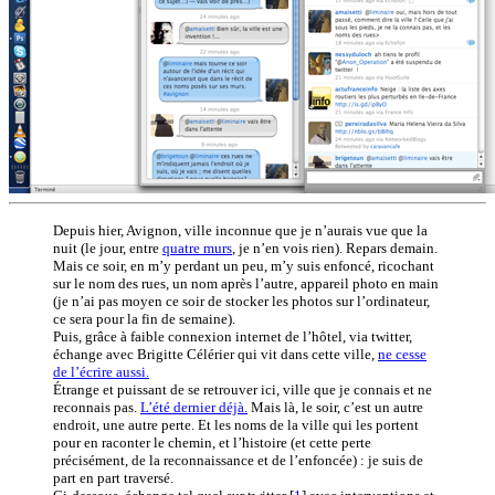
Depuis hier, Avignon, ville inconnue que je n’aurais vue que la
nuit (le jour, entre
quatre murs
, je n’en vois rien). Repars demain.
Mais ce soir, en m’y perdant un peu, m’y suis enfoncé, ricochant
sur le nom des rues, un nom après l’autre, appareil photo en main
(je n’ai pas moyen ce soir de stocker les photos sur l’ordinateur,
ce sera pour la fin de semaine).
Puis, grâce à faible connexion internet de l’hôtel, via twitter,
échange avec Brigitte Célérier qui vit dans cette ville,
ne cesse
de l’écrire aussi.
Étrange et puissant de se retrouver ici, ville que je connais et ne
reconnais pas.
L’été dernier déjà.
Mais là, le soir, c’est un autre
endroit, une autre perte. Et les noms de la ville qui les portent
pour en raconter le chemin, et l’histoire (et cette perte
précisément, de la reconnaissance et de l’enfoncée) : je suis de
part en part traversé.