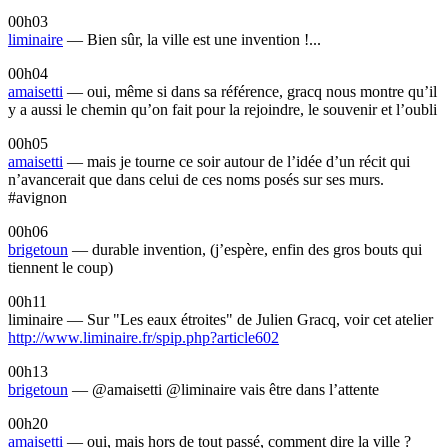
00h03
liminaire
— Bien sûr, la ville est une invention !...
00h04
amaisetti
— oui, même si dans sa référence, gracq nous montre qu’il
y a aussi le chemin qu’on fait pour la rejoindre, le souvenir et l’oubli
00h05
amaisetti
— mais je tourne ce soir autour de l’idée d’un récit qui
n’avancerait que dans celui de ces noms posés sur ses murs.
#avignon
00h06
brigetoun
— durable invention, (j’espère, enfin des gros bouts qui
tiennent le coup)
00h11
liminaire — Sur "Les eaux étroites" de Julien Gracq, voir cet atelier
http://www.liminaire.fr/spip.php?article602
00h13
brigetoun
— @amaisetti @liminaire vais être dans l’attente
00h20
amaisetti
— oui, mais hors de tout passé, comment dire la ville ?