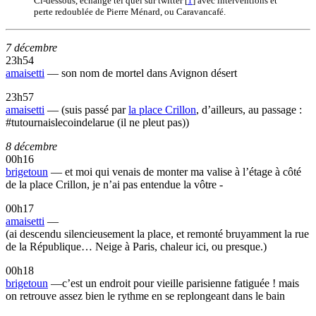
Ci-dessous, échange tel quel sur twitter
[
1
]
avec interventions et
perte redoublée de Pierre Ménard, ou Caravancafé.
7 décembre
23h54
amaisetti
— son nom de mortel dans Avignon désert
23h57
amaisetti
— (suis passé par
la place Crillon
, d’ailleurs, au passage :
#tutournaislecoindelarue (il ne pleut pas))
8 décembre
00h16
brigetoun
— et moi qui venais de monter ma valise à l’étage à côté
de la place Crillon, je n’ai pas entendue la vôtre -
00h17
amaisetti
—
(ai descendu silencieusement la place, et remonté bruyamment la rue
de la République… Neige à Paris, chaleur ici, ou presque.)
00h18
brigetoun
—c’est un endroit pour vieille parisienne fatiguée ! mais
on retrouve assez bien le rythme en se replongeant dans le bain