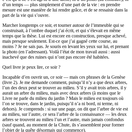
d’un temps — plus simplement d’une part de la vie : en prendre
mesure est une manière de lui rendre grâce, et de se ressaisir dans la
part de la vie qui s’ouvre.
Marcher longtemps ce soir, et tourner autour de l’immeuble qui se
construisait, à l’ombre duquel j’ai écrit, et qui s’élevait en même
temps que la thèse. Lui est encore en construction, presque achevé,
mais presque seulement. Est-ce que j’ai gagné cette course, au
moins ? Je ne sais pas. Je souris en levant les yeux sur lui, et prenant
la photo (en l’adressant). Voilà l’état de mon travail aussi : aussi
inachevé que des ruines qui n’ont pas encore été habitées.
Quel livre je peux lire, ce soir ?
Incapable d’en ouvrir un, ce soir — mais ces phrases de la Genèse
(livre 2). Je me demande comment, puisqu’il n’y a que deux arbres,
l’un des deux peut se trouver au milieu. S’il y avait trois arbres, il y
aurait un arbre du milieu, mais avec deux arbres (à moins que le
Livre ne parle du milieu du jardin ? Mais le milieu est toujours où
l’on se trouve, dans le jardin, puisqu’il n’a ni bord, ni terme, ni
dehors). Je comprends : si sur une page, on dit que l’arbre de vie est
au milieu, sur l’autre, ce sera l’arbre de la connaissance — les deux
arbres se trouvent au milieu l’un et l’autre, mais jamais confondus
(sauf quand, au moment de la Chute, ils s’assemblent pour former
l’objet de la quête désormais qui commence).