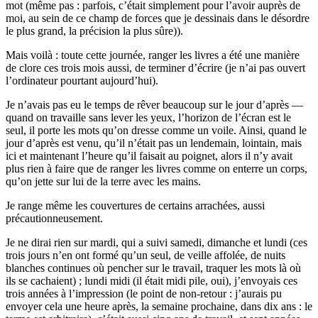
mot (même pas : parfois, c’était simplement pour l’avoir auprès de
moi, au sein de ce champ de forces que je dessinais dans le désordre
le plus grand, la précision la plus sûre)).
Mais voilà : toute cette journée, ranger les livres a été une manière
de clore ces trois mois aussi, de terminer d’écrire (je n’ai pas ouvert
l’ordinateur pourtant aujourd’hui).
Je n’avais pas eu le temps de rêver beaucoup sur le jour d’après —
quand on travaille sans lever les yeux, l’horizon de l’écran est le
seul, il porte les mots qu’on dresse comme un voile. Ainsi, quand le
jour d’après est venu, qu’il n’était pas un lendemain, lointain, mais
ici et maintenant l’heure qu’il faisait au poignet, alors il n’y avait
plus rien à faire que de ranger les livres comme on enterre un corps,
qu’on jette sur lui de la terre avec les mains.
Je range même les couvertures de certains arrachées, aussi
précautionneusement.
Je ne dirai rien sur mardi, qui a suivi samedi, dimanche et lundi (ces
trois jours n’en ont formé qu’un seul, de veille affolée, de nuits
blanches continues où pencher sur le travail, traquer les mots là où
ils se cachaient) ; lundi midi (il était midi pile, oui), j’envoyais ces
trois années à l’impression (le point de non-retour : j’aurais pu
envoyer cela une heure après, la semaine prochaine, dans dix ans : le