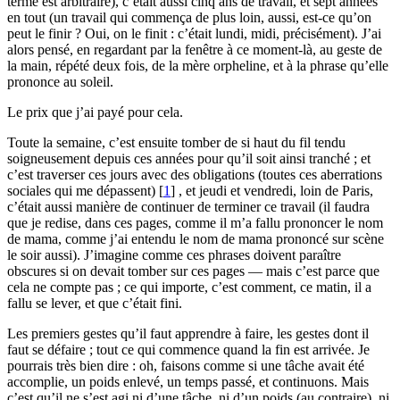
terme est arbitraire), c’était aussi cinq ans de travail, et sept années
en tout (un travail qui commença de plus loin, aussi, est-ce qu’on
peut le finir ? Oui, on le finit : c’était lundi, midi, précisément). J’ai
alors pensé, en regardant par la fenêtre à ce moment-là, au geste de
la main, répété deux fois, de la mère orpheline, et à la phrase qu’elle
prononce au soleil.
Le prix que j’ai payé pour cela.
Toute la semaine, c’est ensuite tomber de si haut du fil tendu
soigneusement depuis ces années pour qu’il soit ainsi tranché ; et
c’est traverser ces jours avec des obligations (toutes ces aberrations
sociales qui me dépassent)
[
1
]
, et jeudi et vendredi, loin de Paris,
c’était aussi manière de continuer de terminer ce travail (il faudra
que je redise, dans ces pages, comme il m’a fallu prononcer le nom
de mama, comme j’ai entendu le nom de mama prononcé sur scène
le soir aussi). J’imagine comme ces phrases doivent paraître
obscures si on devait tomber sur ces pages — mais c’est parce que
cela ne compte pas ; ce qui importe, c’est comment, ce matin, il a
fallu se lever, et que c’était fini.
Les premiers gestes qu’il faut apprendre à faire, les gestes dont il
faut se défaire ; tout ce qui commence quand la fin est arrivée. Je
pourrais très bien dire : oh, faisons comme si une tâche avait été
accomplie, un poids enlevé, un temps passé, et continuons. Mais
c’est qu’il ne s’est agi ni d’une tâche, ni d’un poids (au contraire), ni