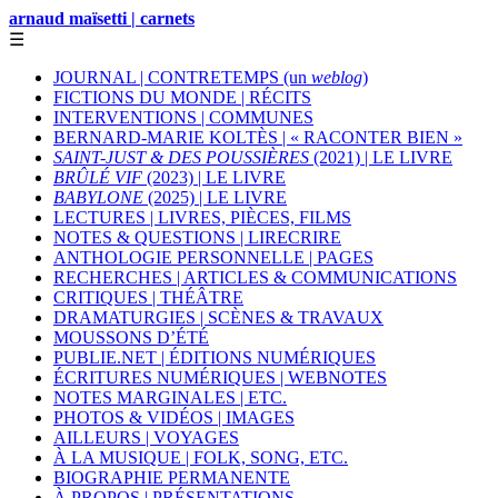
arnaud maïsetti | carnets
☰
JOURNAL | CONTRETEMPS (un
weblog
)
FICTIONS DU MONDE | RÉCITS
INTERVENTIONS | COMMUNES
BERNARD-MARIE KOLTÈS | « RACONTER BIEN »
SAINT-JUST & DES POUSSIÈRES
(2021) | LE LIVRE
BRÛLÉ VIF
(2023) | LE LIVRE
BABYLONE
(2025) | LE LIVRE
LECTURES | LIVRES, PIÈCES, FILMS
NOTES & QUESTIONS | LIRECRIRE
ANTHOLOGIE PERSONNELLE | PAGES
RECHERCHES | ARTICLES & COMMUNICATIONS
CRITIQUES | THÉÂTRE
DRAMATURGIES | SCÈNES & TRAVAUX
MOUSSONS D’ÉTÉ
PUBLIE.NET | ÉDITIONS NUMÉRIQUES
ÉCRITURES NUMÉRIQUES | WEBNOTES
NOTES MARGINALES | ETC.
PHOTOS & VIDÉOS | IMAGES
AILLEURS | VOYAGES
À LA MUSIQUE | FOLK, SONG, ETC.
BIOGRAPHIE PERMANENTE
À PROPOS | PRÉSENTATIONS