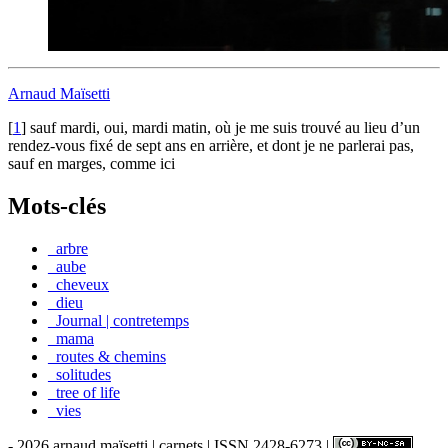
Arnaud Maïsetti
[
1
]
sauf mardi, oui, mardi matin, où je me suis trouvé au lieu d’un
rendez-vous fixé de sept ans en arrière, et dont je ne parlerai pas,
sauf en marges, comme ici
Mots-clés
_arbre
_aube
_cheveux
_dieu
_Journal | contretemps
_mama
_routes & chemins
_solitudes
_tree of life
_vies
- 2026 arnaud maïsetti | carnets | ISSN 2428-6273 |