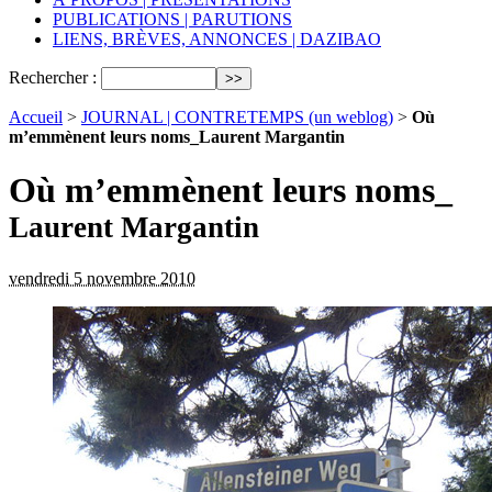
PUBLICATIONS | PARUTIONS
LIENS, BRÈVES, ANNONCES | DAZIBAO
Rechercher :
Accueil
>
JOURNAL | CONTRETEMPS (un weblog)
>
Où
m’emmènent leurs noms_Laurent Margantin
Où m’emmènent leurs noms_
Laurent Margantin
vendredi 5 novembre 2010