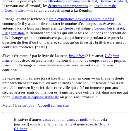
numérique pour explorer les
littératures germaniques
(
Kleist
,
Thomas Bernhard
,
le romantisme allemand), les
écritures contemporaines
, ou
les auteurs de
l’Océan Indien
— Laurent vit actuellement à La Réunion.
Étrange, quand je reviens sur
cette expérience des vases communicants
commencée il y a un an, de constater le nombre d’échanges passés avec des
auteurs vivants hors mes frontières. Le
Québec
(et même
plusieurs
fois
),
Israël
,
l’Afghanistan
, la Réunion : frontières qui ont la fois peu de sens concernant de
tels échanges qui n’en connaissent pas, et qui forcent cependant à se poser la
question du lieu d’où l’on parle, et surtout qu’on investit : la littérature, assaut
contre les frontières. (Kafka)
J’avais été marqué par le livre de Laurent,
Insulaires
(à lire aussi,
L’Enfant
neutre
, tous deux sur publie.net) : fictions d’un monde coupé, aux lois propres
mais dont l’étrangeté même me dévisageait, moi, vivant ici, sur le
vieux
continent
.
Le texte qu’il m’adresse ici est issu d’un travail en cours — on lira sans doute
prochainement sur son site, ou aux éditions publie.net, l’ensemble d’où il est
issu. Je le mets en ligne ici, dans cette ville qui a été un immense port aux
siècles passées, mais dont la mer est à une heure de voiture. Ici, dans une rue qui
porte
le nom de la capitale d’une île
où je ne suis jamais allé.
Merci à Laurent
pour l’accueil sur son site
Et suivre d’autres
vases communicants ce mois
— tout cela
(encore !) sous la veille bienveillante et généreuse de
Brigite
Célérier
…