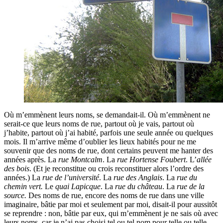
Où m’emmènent leurs noms, se demandait-il. Où m’emmènent ne
serait-ce que leurs noms de rue, partout où je vais, partout où
j’habite, partout où j’ai habité, parfois une seule année ou quelques
mois. Il m’arrive même d’oublier les lieux habités pour ne me
souvenir que des noms de rue, dont certains peuvent me hanter des
années après. La
rue Montcalm
. La
rue Hortense Foubert
. L’
allée
des bois
. (Et je reconstitue ou crois reconstituer alors l’ordre des
années.) La
rue de l’université
. La
rue des Anglais
. La
rue du
chemin vert.
Le
quai Lapicque
. La
rue du château
. La
rue de la
source.
Des noms de rue, encore des noms de rue dans une ville
imaginaire, bâtie par moi et seulement par moi, disait-il pour aussitôt
se reprendre : non, bâtie par eux, qui m’emmènent je ne sais où avec
leurs noms, car je n’ai pas choisi tel ou tel nom pour telle ou telle