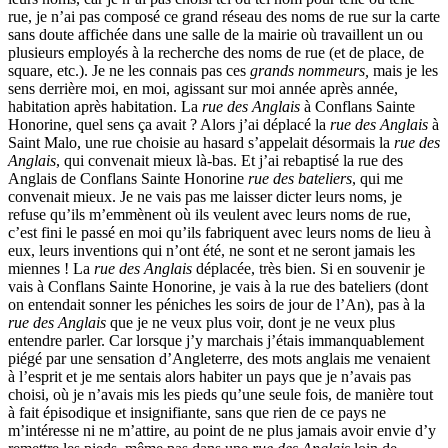
rue, je n’ai pas composé ce grand réseau des noms de rue sur la carte
sans doute affichée dans une salle de la mairie où travaillent un ou
plusieurs employés à la recherche des noms de rue (et de place, de
square, etc.). Je ne les connais pas ces
grands nommeurs,
mais je les
sens derrière moi, en moi, agissant sur moi année après année,
habitation après habitation. La
rue des Anglais
à Conflans Sainte
Honorine, quel sens ça avait ? Alors j’ai déplacé la
rue des Anglais
à
Saint Malo, une rue choisie au hasard s’appelait désormais la
rue des
Anglais
, qui convenait mieux là-bas. Et j’ai rebaptisé la rue des
Anglais de Conflans Sainte Honorine
rue des bateliers
, qui me
convenait mieux. Je ne vais pas me laisser dicter leurs noms, je
refuse qu’ils m’emmènent où ils veulent avec leurs noms de rue,
c’est fini le passé en moi qu’ils fabriquent avec leurs noms de lieu à
eux, leurs inventions qui n’ont été, ne sont et ne seront jamais les
miennes ! La
rue des Anglais
déplacée, très bien. Si en souvenir je
vais à Conflans Sainte Honorine, je vais à la rue des bateliers (dont
on entendait sonner les péniches les soirs de jour de l’An), pas à la
rue des Anglais
que je ne veux plus voir, dont je ne veux plus
entendre parler. Car lorsque j’y marchais j’étais immanquablement
piégé par une sensation d’Angleterre, des mots anglais me venaient
à l’esprit et je me sentais alors habiter un pays que je n’avais pas
choisi, où je n’avais mis les pieds qu’une seule fois, de manière tout
à fait épisodique et insignifiante, sans que rien de ce pays ne
m’intéresse ni ne m’attire, au point de ne plus jamais avoir envie d’y