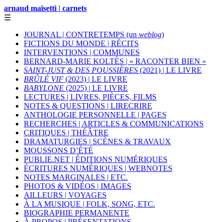
arnaud maïsetti | carnets
☰
JOURNAL | CONTRETEMPS (un
weblog
)
FICTIONS DU MONDE | RÉCITS
INTERVENTIONS | COMMUNES
BERNARD-MARIE KOLTÈS | « RACONTER BIEN »
SAINT-JUST & DES POUSSIÈRES
(2021) | LE LIVRE
BRÛLÉ VIF
(2023) | LE LIVRE
BABYLONE
(2025) | LE LIVRE
LECTURES | LIVRES, PIÈCES, FILMS
NOTES & QUESTIONS | LIRECRIRE
ANTHOLOGIE PERSONNELLE | PAGES
RECHERCHES | ARTICLES & COMMUNICATIONS
CRITIQUES | THÉÂTRE
DRAMATURGIES | SCÈNES & TRAVAUX
MOUSSONS D’ÉTÉ
PUBLIE.NET | ÉDITIONS NUMÉRIQUES
ÉCRITURES NUMÉRIQUES | WEBNOTES
NOTES MARGINALES | ETC.
PHOTOS & VIDÉOS | IMAGES
AILLEURS | VOYAGES
À LA MUSIQUE | FOLK, SONG, ETC.
BIOGRAPHIE PERMANENTE
À PROPOS | PRÉSENTATIONS