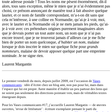
toute adresse postale ! Tous les noms me pèsent énormément, dit-il
alors, tous sans exception, même le mien que je n’ai évidemment pas
choisi, ce prénom annonçant de manière tout à fait abusive quelque
laurier, et ce nom de famille correspondant, m’a-t-on dit sans que
cela m’intéresse, à une colline en Normandie, qu’ai-je à voir, moi,
avec le laurier et la Normandie où je ne mets jamais les pieds, qu’ai-
je à voir avec ces prétendues origines purement imaginaires alors
que je devrais porter un tout autre nom, un nom que je n’ai pas
encore trouvé, que je ne trouverai jamais d’ailleurs car je me fiche
bien de porter un nom quelconque,
d’habiter un nom
, malaise
lorsque je dois inscrire le mien sur quelque fiche pour
grands
nommeurs
, malaise de devoir apposer quelque part une empreinte
nominale. Je ne signe rien.
Laurent Margantin
Le premier vendredi du mois, depuis juillet 2009, est l’occasion de
Vases
communicants
: idée d’écrire chez un blog ami, non pas pour lui, mais dans
l’espace qui lui est propre. Autre manière d’établir un peu partout des liens qui
ne soient pas seulement des directions pointant vers, mais de véritables textes
émergeant depuis.
Pour les Vases communicants #17, j’accueille Laurent Margatin — de œuvres
ouvertes, ’revue de littérature’ : écriture exemplaire prenant le parti du