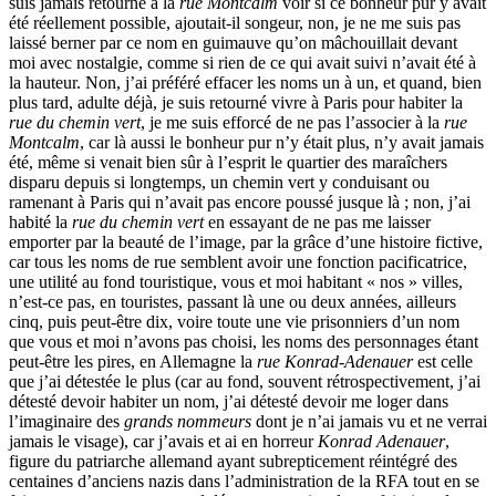
suis jamais retourné à la
rue Montcalm
voir si ce bonheur pur y avait
été réellement possible, ajoutait-il songeur, non, je ne me suis pas
laissé berner par ce nom en guimauve qu’on mâchouillait devant
moi avec nostalgie, comme si rien de ce qui avait suivi n’avait été à
la hauteur. Non, j’ai préféré effacer les noms un à un, et quand, bien
plus tard, adulte déjà, je suis retourné vivre à Paris pour habiter la
rue du chemin vert
, je me suis efforcé de ne pas l’associer à la
rue
Montcalm
, car là aussi le bonheur pur n’y était plus, n’y avait jamais
été, même si venait bien sûr à l’esprit le quartier des maraîchers
disparu depuis si longtemps, un chemin vert y conduisant ou
ramenant à Paris qui n’avait pas encore poussé jusque là ; non, j’ai
habité la
rue du chemin vert
en essayant de ne pas me laisser
emporter par la beauté de l’image, par la grâce d’une histoire fictive,
car tous les noms de rue semblent avoir une fonction pacificatrice,
une utilité au fond touristique, vous et moi habitant « nos » villes,
n’est-ce pas, en touristes, passant là une ou deux années, ailleurs
cinq, puis peut-être dix, voire toute une vie prisonniers d’un nom
que vous et moi n’avons pas choisi, les noms des personnages étant
peut-être les pires, en Allemagne la
rue Konrad-Adenauer
est celle
que j’ai détestée le plus (car au fond, souvent rétrospectivement, j’ai
détesté devoir habiter un nom, j’ai détesté devoir me loger dans
l’imaginaire des
grands nommeurs
dont je n’ai jamais vu et ne verrai
jamais le visage), car j’avais et ai en horreur
Konrad Adenauer
,
figure du patriarche allemand ayant subrepticement réintégré des
centaines d’anciens nazis dans l’administration de la RFA tout en se