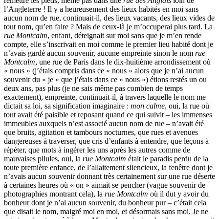
remettre les pieds, même pas dans une
rue des Anglais
loin de
l’Angleterre ! Il y a heureusement des lieux habités en moi sans
aucun nom de rue, continuait-il, des lieux vacants, des lieux vides de
tout nom, qu’en faire ? Mais de ceux-là je m’occuperai plus tard. La
rue Montcalm
, enfant, déteignait sur moi sans que je m’en rende
compte, elle s’inscrivait en moi comme le premier lieu habité dont je
n’avais gardé aucun souvenir, aucune empreinte sinon le nom
rue
Montcalm
, une rue de Paris dans le dix-huitième arrondissement où
« nous » (j’étais compris dans ce « nous » alors que je n’ai aucun
souvenir du « je » que j’étais dans ce « nous ») étions restés un ou
deux ans, pas plus (je ne sais même pas combien de temps
exactement), empreinte, continuait-il, à travers laquelle le nom me
dictait sa loi, sa signification imaginaire :
mon calme
, oui, la rue où
tout avait été paisible et reposant quand ce qui suivit – les immenses
immeubles auxquels n’est associé aucun nom de rue – n’avait été
que bruits, agitation et tambours nocturnes, que rues et avenues
dangereuses à traverser, que cris d’enfants à entendre, que leçons à
répéter, que mots à ingérer les uns après les autres comme de
mauvaises pilules, oui, la
rue Montcalm
était le paradis perdu de la
toute première enfance, de l’allaitement silencieux, la fenêtre dont je
n’avais aucun souvenir donnant très certainement sur une rue déserte
à certaines heures où « on » aimait se pencher (vague souvenir de
photographies montrant cela), la
rue Montcalm
où il dut y avoir du
bonheur dont je n’ai aucun souvenir, du bonheur pur – c’était cela
que disait le nom, malgré moi en moi, et désormais sans moi. Je ne