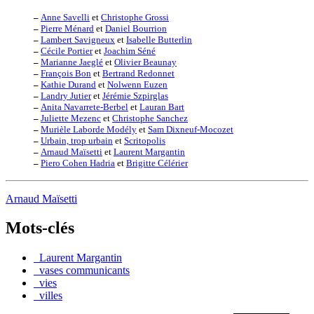
–
Anne Savelli
et
Christophe Grossi
–
Pierre Ménard
et
Daniel Bourrion
–
Lambert Savigneux
et
Isabelle Butterlin
–
Cécile Portier
et
Joachim Séné
–
Marianne Jaeglé
et
Olivier Beaunay
–
François Bon
et
Bertrand Redonnet
–
Kathie Durand
et
Nolwenn Euzen
–
Landry Jutier
et
Jérémie Szpirglas
–
Anita Navarrete-Berbel
et
Lauran Bart
–
Juliette Mezenc
et
Christophe Sanchez
–
Murièle Laborde Modély
et
Sam Dixneuf-Mocozet
–
Urbain, trop urbain
et
Scritopolis
–
Arnaud Maïsetti
et
Laurent Margantin
–
Piero Cohen Hadria
et
Brigitte Célérier
Arnaud Maïsetti
Mots-clés
_Laurent Margantin
_vases communicants
_vies
_villes