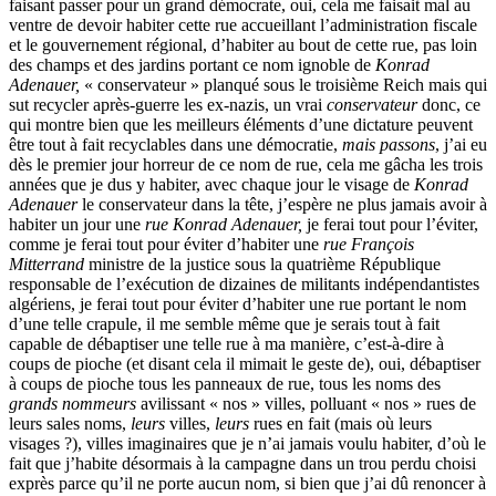
faisant passer pour un grand démocrate, oui, cela me faisait mal au
ventre de devoir habiter cette rue accueillant l’administration fiscale
et le gouvernement régional, d’habiter au bout de cette rue, pas loin
des champs et des jardins portant ce nom ignoble de
Konrad
Adenauer,
« conservateur » planqué sous le troisième Reich mais qui
sut recycler après-guerre les ex-nazis, un vrai
conservateur
donc, ce
qui montre bien que les meilleurs éléments d’une dictature peuvent
être tout à fait recyclables dans une démocratie,
mais passons
, j’ai eu
dès le premier jour horreur de ce nom de rue, cela me gâcha les trois
années que je dus y habiter, avec chaque jour le visage de
Konrad
Adenauer
le conservateur dans la tête, j’espère ne plus jamais avoir à
habiter un jour une
rue Konrad Adenauer,
je ferai tout pour l’éviter,
comme je ferai tout pour éviter d’habiter une
rue François
Mitterrand
ministre de la justice sous la quatrième République
responsable de l’exécution de dizaines de militants indépendantistes
algériens, je ferai tout pour éviter d’habiter une rue portant le nom
d’une telle crapule, il me semble même que je serais tout à fait
capable de débaptiser une telle rue à ma manière, c’est-à-dire à
coups de pioche (et disant cela il mimait le geste de), oui, débaptiser
à coups de pioche tous les panneaux de rue, tous les noms des
grands nommeurs
avilissant « nos » villes, polluant « nos » rues de
leurs sales noms,
leurs
villes,
leurs
rues en fait (mais où leurs
visages ?), villes imaginaires que je n’ai jamais voulu habiter, d’où le
fait que j’habite désormais à la campagne dans un trou perdu choisi
exprès parce qu’il ne porte aucun nom, si bien que j’ai dû renoncer à