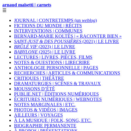
arnaud maïsetti | carnets
☰
JOURNAL | CONTRETEMPS (un
weblog
)
FICTIONS DU MONDE | RÉCITS
INTERVENTIONS | COMMUNES
BERNARD-MARIE KOLTÈS | « RACONTER BIEN »
SAINT-JUST & DES POUSSIÈRES
(2021) | LE LIVRE
BRÛLÉ VIF
(2023) | LE LIVRE
BABYLONE
(2025) | LE LIVRE
LECTURES | LIVRES, PIÈCES, FILMS
NOTES & QUESTIONS | LIRECRIRE
ANTHOLOGIE PERSONNELLE | PAGES
RECHERCHES | ARTICLES & COMMUNICATIONS
CRITIQUES | THÉÂTRE
DRAMATURGIES | SCÈNES & TRAVAUX
MOUSSONS D’ÉTÉ
PUBLIE.NET | ÉDITIONS NUMÉRIQUES
ÉCRITURES NUMÉRIQUES | WEBNOTES
NOTES MARGINALES | ETC.
PHOTOS & VIDÉOS | IMAGES
AILLEURS | VOYAGES
À LA MUSIQUE | FOLK, SONG, ETC.
BIOGRAPHIE PERMANENTE
À PROPOS | PRÉSENTATIONS