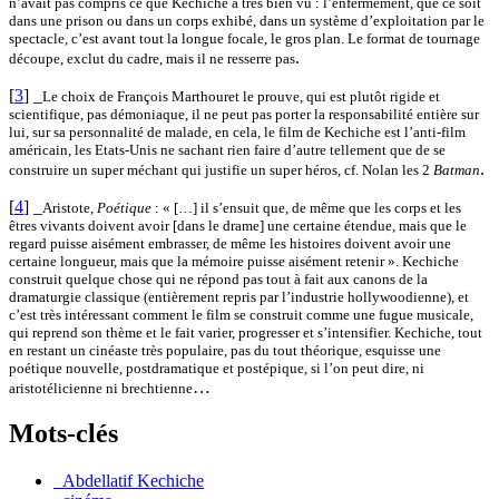
n’avait pas compris ce que Kechiche a très bien vu : l’enfermement, que ce soit
dans une prison ou dans un corps exhibé, dans un système d’exploitation par le
spectacle, c’est avant tout la longue focale, le gros plan. Le format de tournage
.
découpe, exclut du cadre, mais il ne resserre pas
[
3
]
_
Le choix de François Marthouret le prouve, qui est plutôt rigide et
scientifique, pas démoniaque, il ne peut pas porter la responsabilité entière sur
lui, sur sa personnalité de malade, en cela, le film de Kechiche est l’anti-film
américain, les Etats-Unis ne sachant rien faire d’autre tellement que de se
.
construire un super méchant qui justifie un super héros, cf. Nolan les 2
Batman
[
4
]
_
Aristote,
Poétique
: « […] il s’ensuit que, de même que les corps et les
êtres vivants doivent avoir [dans le drame] une certaine étendue, mais que le
regard puisse aisément embrasser, de même les histoires doivent avoir une
certaine longueur, mais que la mémoire puisse aisément retenir ». Kechiche
construit quelque chose qui ne répond pas tout à fait aux canons de la
dramaturgie classique (entièrement repris par l’industrie hollywoodienne), et
c’est très intéressant comment le film se construit comme une fugue musicale,
qui reprend son thème et le fait varier, progresser et s’intensifier. Kechiche, tout
en restant un cinéaste très populaire, pas du tout théorique, esquisse une
poétique nouvelle, postdramatique et postépique, si l’on peut dire, ni
…
aristotélicienne ni brechtienne
Mots-clés
_Abdellatif Kechiche