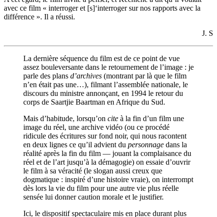
avec ce film « interroger et [s]‘interroger sur nos rapports avec la
différence ». Il a réussi.
J. S
La dernière séquence du film est de ce point de vue
assez bouleversante dans le retournement de l’image : je
parle des plans
d’archives
(montrant par là que le film
n’en était pas une…), filmant l’assemblée nationale, le
discours du ministre annonçant, en 1994 le retour du
corps de Saartjie Baartman en Afrique du Sud.
Mais d’habitude, lorsqu’on
cite
à la fin d’un film une
image du réel, une archive vidéo (ou ce procédé
ridicule des écritures sur fond noir, qui nous racontent
en deux lignes ce qu’il advient du
personnage
dans la
réalité après la fin du film — jouant la complaisance du
réel et de l’art jusqu’à la démagogie) on essaie d’ouvrir
le film à sa véracité (le slogan aussi creux que
dogmatique : inspiré d’une histoire vraie), on interrompt
dès lors la vie du film pour une autre vie plus réelle
sensée lui donner caution morale et le justifier.
Ici, le dispositif spectaculaire mis en place durant plus