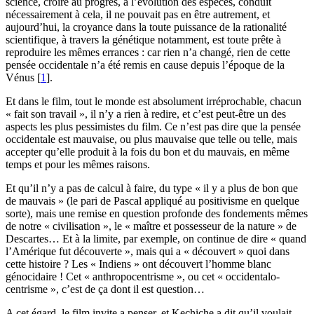
science, croire au progrès, à l’évolution des espèces, conduit
nécessairement à cela, il ne pouvait pas en être autrement, et
aujourd’hui, la croyance dans la toute puissance de la rationalité
scientifique, à travers la génétique notamment, est toute prête à
reproduire les mêmes errances : car rien n’a changé, rien de cette
pensée occidentale n’a été remis en cause depuis l’époque de la
Vénus
[
1
]
.
Et dans le film, tout le monde est absolument irréprochable, chacun
« fait son travail », il n’y a rien à redire, et c’est peut-être un des
aspects les plus pessimistes du film. Ce n’est pas dire que la pensée
occidentale est mauvaise, ou plus mauvaise que telle ou telle, mais
accepter qu’elle produit à la fois du bon et du mauvais, en même
temps et pour les mêmes raisons.
Et qu’il n’y a pas de calcul à faire, du type « il y a plus de bon que
de mauvais » (le pari de Pascal appliqué au positivisme en quelque
sorte), mais une remise en question profonde des fondements mêmes
de notre « civilisation », le « maître et possesseur de la nature » de
Descartes… Et à la limite, par exemple, on continue de dire « quand
l’Amérique fut découverte », mais qui a « découvert » quoi dans
cette histoire ? Les « Indiens » ont découvert l’homme blanc
génocidaire ! Cet « anthropocentrisme », ou cet « occidentalo-
centrisme », c’est de ça dont il est question…
A cet égard, le film invite a penser, et Kechiche a dit qu’il voulait