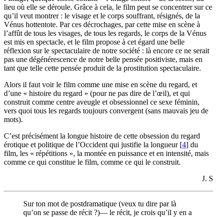
lieu où elle se déroule. Grâce à cela, le film peut se concentrer sur ce
qu’il veut montrer : le visage et le corps souffrant, résignés, de la
Vénus hottentote. Par ces décrochages, par cette mise en scène à
l’affût de tous les visages, de tous les regards, le corps de la Vénus
est mis en spectacle, et le film propose à cet égard une belle
réflexion sur le spectaculaire de notre société : là encore ce ne serait
pas une dégénérescence de notre belle pensée positiviste, mais en
tant que telle cette pensée produit de la prostitution spectaculaire.
Alors il faut voir le film comme une mise en scène du regard, et
d’une « histoire du regard » (pour ne pas dire de l’œil), et qui
construit comme centre aveugle et obsessionnel ce sexe féminin,
vers quoi tous les regards toujours convergent (sans mauvais jeu de
mots).
C’est précisément la longue histoire de cette obsession du regard
érotique et politique de l’Occident qui justifie la longueur
[
4
]
du
film, les « répétitions », la montée en puissance et en intensité, mais
comme ce qui constitue le film, comme ce qui le construit.
J. S
Sur ton mot de postdramatique (veux tu dire par là
qu’on se passe de récit ?)— le récit, je crois qu’il y en a