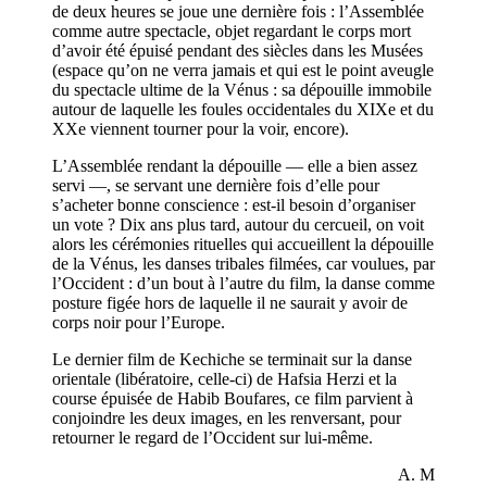
de deux heures se joue une dernière fois : l’Assemblée
comme autre spectacle, objet regardant le corps mort
d’avoir été épuisé pendant des siècles dans les Musées
(espace qu’on ne verra jamais et qui est le point aveugle
du spectacle ultime de la Vénus : sa dépouille immobile
autour de laquelle les foules occidentales du XIXe et du
XXe viennent tourner pour la voir, encore).
L’Assemblée rendant la dépouille — elle a bien assez
servi —, se servant une dernière fois d’elle pour
s’acheter bonne conscience : est-il besoin d’organiser
un vote ? Dix ans plus tard, autour du cercueil, on voit
alors les cérémonies rituelles qui accueillent la dépouille
de la Vénus, les danses tribales filmées, car voulues, par
l’Occident : d’un bout à l’autre du film, la danse comme
posture figée hors de laquelle il ne saurait y avoir de
corps noir pour l’Europe.
Le dernier film de Kechiche se terminait sur la danse
orientale (libératoire, celle-ci) de Hafsia Herzi et la
course épuisée de Habib Boufares, ce film parvient à
conjoindre les deux images, en les renversant, pour
retourner le regard de l’Occident sur lui-même.
A. M