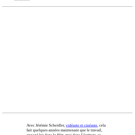
Avec Jérémie Scheidler,
vidéaste et cinéaste
, cela
fait quelques années maintenant que le travail,
engagé lui dans le film, moi dans l’écriture, se