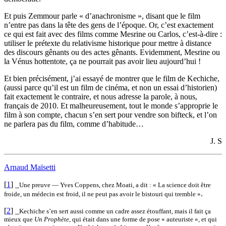
Et puis Zemmour parle « d’anachronisme », disant que le film
n’entre pas dans la tête des gens de l’époque. Or, c’est exactement
ce qui est fait avec des films comme Mesrine ou Carlos, c’est-à-dire :
utiliser le prétexte du relativisme historique pour mettre à distance
des discours gênants ou des actes gênants. Evidemment, Mesrine ou
la Vénus hottentote, ça ne pourrait pas avoir lieu aujourd’hui !
Et bien précisément, j’ai essayé de montrer que le film de Kechiche,
(aussi parce qu’il est un film de cinéma, et non un essai d’historien)
fait exactement le contraire, et nous adresse la parole, à nous,
français de 2010. Et malheureusement, tout le monde s’approprie le
film à son compte, chacun s’en sert pour vendre son bifteck, et l’on
ne parlera pas du film, comme d’habitude…
J. S
Arnaud Maïsetti
[
1
]
_
Une preuve — Yves Coppens, chez Moati, a dit : « La science doit être
.
froide, un médecin est froid, il ne peut pas avoir le bistouri qui tremble »
[
2
]
_
Kechiche s’en sert aussi comme un cadre assez étouffant, mais il fait ça
mieux que
Un Prophète
, qui était dans une forme de pose « auteuriste », et qui