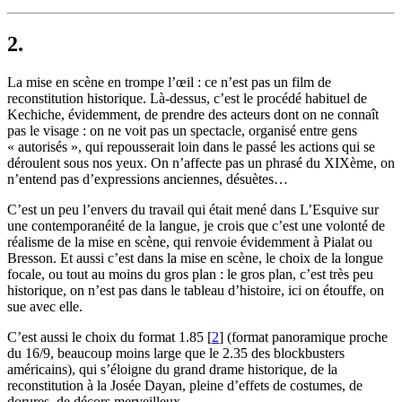
2.
La mise en scène en trompe l’œil : ce n’est pas un film de
reconstitution historique. Là-dessus, c’est le procédé habituel de
Kechiche, évidemment, de prendre des acteurs dont on ne connaît
pas le visage : on ne voit pas un spectacle, organisé entre gens
« autorisés », qui repousserait loin dans le passé les actions qui se
déroulent sous nos yeux. On n’affecte pas un phrasé du XIXème, on
n’entend pas d’expressions anciennes, désuètes…
C’est un peu l’envers du travail qui était mené dans L’Esquive sur
une contemporanéité de la langue, je crois que c’est une volonté de
réalisme de la mise en scène, qui renvoie évidemment à Pialat ou
Bresson. Et aussi c’est dans la mise en scène, le choix de la longue
focale, ou tout au moins du gros plan : le gros plan, c’est très peu
historique, on n’est pas dans le tableau d’histoire, ici on étouffe, on
sue avec elle.
C’est aussi le choix du format 1.85
[
2
]
(format panoramique proche
du 16/9, beaucoup moins large que le 2.35 des blockbusters
américains), qui s’éloigne du grand drame historique, de la
reconstitution à la Josée Dayan, pleine d’effets de costumes, de
dorures, de décors merveilleux…