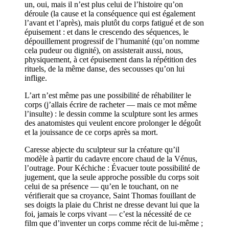
un, oui, mais il n’est plus celui de l’histoire qu’on
déroule (la cause et la conséquence qui est également
l’avant et l’après), mais plutôt du corps fatigué et de son
épuisement : et dans le crescendo des séquences, le
dépouillement progressif de l’humanité (qu’on nomme
cela pudeur ou dignité), on assisterait aussi, nous,
physiquement, à cet épuisement dans la répétition des
rituels, de la même danse, des secousses qu’on lui
inflige.
L’art n’est même pas une possibilité de réhabiliter le
corps (j’allais écrire de racheter — mais ce mot même
l’insulte) : le dessin comme la sculpture sont les armes
des anatomistes qui veulent encore prolonger le dégoût
et la jouissance de ce corps après sa mort.
Caresse abjecte du sculpteur sur la créature qu’il
modèle à partir du cadavre encore chaud de la Vénus,
l’outrage. Pour Kéchiche : Évacuer toute possibilité de
jugement, que la seule approche possible du corps soit
celui de sa présence — qu’en le touchant, on ne
vérifierait que sa croyance, Saint Thomas fouillant de
ses doigts la plaie du Christ ne dresse devant lui que la
foi, jamais le corps vivant — c’est la nécessité de ce
film que d’inventer un corps comme récit de lui-même ;