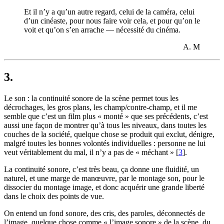
Et il n’y a qu’un autre regard, celui de la caméra, celui
d’un cinéaste, pour nous faire voir cela, et pour qu’on le
voit et qu’on s’en arrache — nécessité du cinéma.
A. M
3.
Le son : la continuité sonore de la scène permet tous les
décrochages, les gros plans, les champ/contre-champ, et il me
semble que c’est un film plus « monté » que ses précédents, c’est
aussi une façon de montrer qu’à tous les niveaux, dans toutes les
couches de la société, quelque chose se produit qui exclut, dénigre,
malgré toutes les bonnes volontés individuelles : personne ne lui
veut véritablement du mal, il n’y a pas de « méchant »
[
3
]
.
La continuité sonore, c’est très beau, ça donne une fluidité, un
naturel, et une marge de manœuvre, par le montage son, pour le
dissocier du montage image, et donc acquérir une grande liberté
dans le choix des points de vue.
On entend un fond sonore, des cris, des paroles, déconnectés de
l’image, quelque chose comme « l’image sonore » de la scène, du