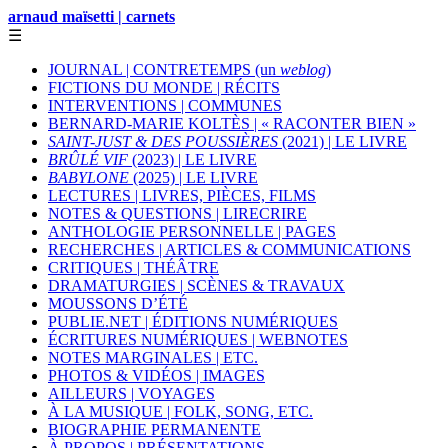
arnaud maïsetti | carnets
☰
JOURNAL | CONTRETEMPS (un
weblog
)
FICTIONS DU MONDE | RÉCITS
INTERVENTIONS | COMMUNES
BERNARD-MARIE KOLTÈS | « RACONTER BIEN »
SAINT-JUST & DES POUSSIÈRES
(2021) | LE LIVRE
BRÛLÉ VIF
(2023) | LE LIVRE
BABYLONE
(2025) | LE LIVRE
LECTURES | LIVRES, PIÈCES, FILMS
NOTES & QUESTIONS | LIRECRIRE
ANTHOLOGIE PERSONNELLE | PAGES
RECHERCHES | ARTICLES & COMMUNICATIONS
CRITIQUES | THÉÂTRE
DRAMATURGIES | SCÈNES & TRAVAUX
MOUSSONS D’ÉTÉ
PUBLIE.NET | ÉDITIONS NUMÉRIQUES
ÉCRITURES NUMÉRIQUES | WEBNOTES
NOTES MARGINALES | ETC.
PHOTOS & VIDÉOS | IMAGES
AILLEURS | VOYAGES
À LA MUSIQUE | FOLK, SONG, ETC.
BIOGRAPHIE PERMANENTE
À PROPOS | PRÉSENTATIONS