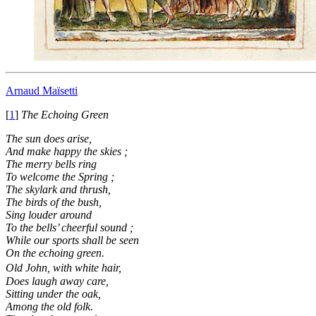
Arnaud Maïsetti
[
1
]
The Echoing Green
The sun does arise,
And make happy the skies ;
The merry bells ring
To welcome the Spring ;
The skylark and thrush,
The birds of the bush,
Sing louder around
To the bells’ cheerful sound ;
While our sports shall be seen
On the echoing green.
Old John, with white hair,
Does laugh away care,
Sitting under the oak,
Among the old folk.