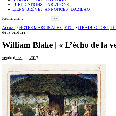
PUBLICATIONS | PARUTIONS
LIENS, BRÈVES, ANNONCES | DAZIBAO
Rechercher :
Accueil
>
NOTES MARGINALES | ETC.
>
[TRADUCTION] | D’un
de la verdure »
William Blake | « L’écho de la v
vendredi 28 juin 2013