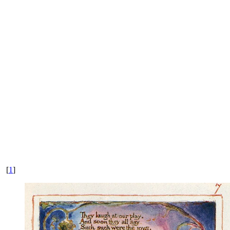
[
1
]