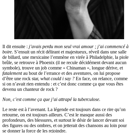
Il dit ensuite :
j’avais perdu mon seul vrai amour ; j’ai commencé à
boire
. S’ensuit un récit délirant et majestueux, réveil dans une salle
de billard, une mexicaine l’emmène en virée à Philadelphie, la piole
brûle, se retrouve à Phoenix (il ne recule décidément devant aucun
symbole), trouve un job comme « Chinaman », longue dérive, et
fatalement
au bout de l’errance et des aventures, on lui propose
d’être une rock star,
what could i say ?
En face, on relance, comme
si on n’avait rien entendu : et c’est donc comme ça que vous êtes
devenu un chanteur de rock ?
Non, c’est comme ça que j’ai attrapé la tuberculose.
Le reste est à l’avenant. La légende est toujours dans ce rire qu’on
retourne, on est toujours ailleurs. C’est le masque aussi des
profondeurs, des blessures, et surtout le désir de lancer devant soi
des figures ou des ombres, et on jetterait des chansons au loin pour
se donner la force de les rejoindre.