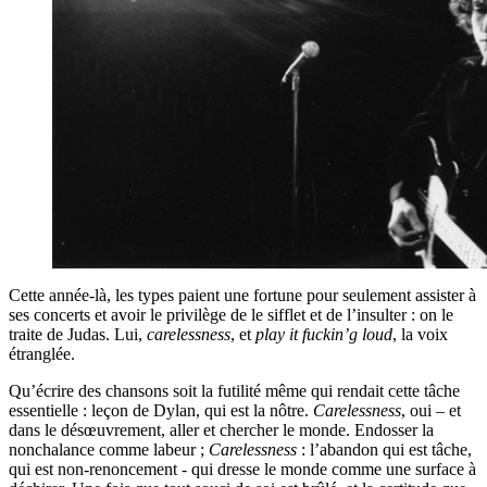
Cette année-là, les types paient une fortune pour seulement assister à
ses concerts et avoir le privilège de le sifflet et de l’insulter : on le
traite de Judas. Lui,
carelessness
, et
play it fuckin’g loud
, la voix
étranglée.
Qu’écrire des chansons soit la futilité même qui rendait cette tâche
essentielle : leçon de Dylan, qui est la nôtre.
Carelessness
, oui – et
dans le désœuvrement, aller et chercher le monde. Endosser la
nonchalance comme labeur ;
Carelessness
: l’abandon qui est tâche,
qui est non-renoncement - qui dresse le monde comme une surface à