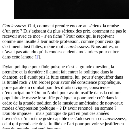
Carelessness
. Oui, comment prendre encore au sérieux la remise
d’un prix ? Et s’agissant du plus sérieux des prix, comment ne pas le
recevoir avec ce mot – s’en fiche ? Pour ceux qui le reçoivent
comme une insulte à leur noble profession, comme pour ceux qui
s’estiment ainsi flattés, même mot :
carelessness
. Nous autres, on
n’avait pas attendu qu’ils condescendent aux lauriers pour entrer
dans cette langue
[
1
]
.
Dylan politique pour finir, puisque c’est la grande question, la
première et la dernière : il aurait fait entrer la politique dans la
chanson, et il aurait pris la fuite ensuite, lui, pour s’engouffrer dans
la futilité rock ? Un Nobel pour avoir été conscience prophétique,
porte-parole du combat pour les droits civiques, conscience
d’émancipation ? Ou un Nobel pour avoir insufflé dans la culture
populaire de masse le souffle poétique, « pour avoir créé dans le
cadre de la grande tradition de la musique américaine de nouveaux
modes d’expression poétique » ? D’avoir renoncé, en somme ?
Double impasse – mais politique de part en part ces années
traversées d’un même geste capable de s’adosser sur ce
carelessness
,
celui qui prend acte de la futilité de l’art pour pouvoir se justifier en
face du monde, qui seul importe.