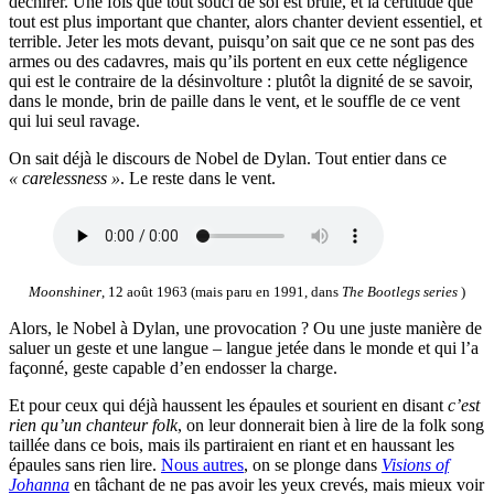
déchirer. Une fois que tout souci de soi est brûlé, et la certitude que
tout est plus important que chanter, alors chanter devient essentiel, et
terrible. Jeter les mots devant, puisqu’on sait que ce ne sont pas des
armes ou des cadavres, mais qu’ils portent en eux cette négligence
qui est le contraire de la désinvolture : plutôt la dignité de se savoir,
dans le monde, brin de paille dans le vent, et le souffle de ce vent
qui lui seul ravage.
On sait déjà le discours de Nobel de Dylan. Tout entier dans ce
« carelessness »
. Le reste dans le vent.
Moonshiner
, 12 août 1963 (mais paru en 1991, dans
The Bootlegs series
)
Alors, le Nobel à Dylan, une provocation ? Ou une juste manière de
saluer un geste et une langue – langue jetée dans le monde et qui l’a
façonné, geste capable d’en endosser la charge.
Et pour ceux qui déjà haussent les épaules et sourient en disant
c’est
rien qu’un chanteur folk
, on leur donnerait bien à lire de la folk song
taillée dans ce bois, mais ils partiraient en riant et en haussant les
épaules sans rien lire.
Nous autres
, on se plonge dans
Visions of
Johanna
en tâchant de ne pas avoir les yeux crevés, mais mieux voir