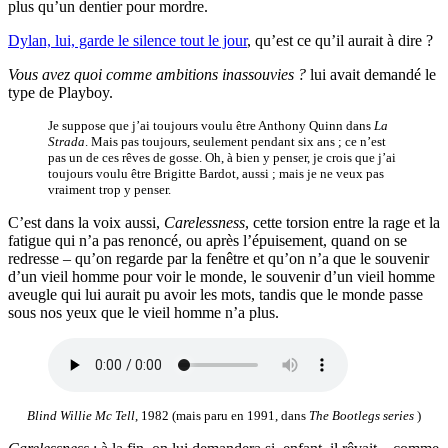
plus qu’un dentier pour mordre.
Dylan, lui, garde le silence tout le jour
, qu’est ce qu’il aurait à dire ?
Vous avez quoi comme ambitions inassouvies ?
lui avait demandé le
type de Playboy.
Je suppose que j’ai toujours voulu être Anthony Quinn dans
La
Strada
. Mais pas toujours, seulement pendant six ans ; ce n’est
pas un de ces rêves de gosse. Oh, à bien y penser, je crois que j’ai
toujours voulu être Brigitte Bardot, aussi ; mais je ne veux pas
vraiment trop y penser.
C’est dans la voix aussi,
Carelessness
, cette torsion entre la rage et la
fatigue qui n’a pas renoncé, ou après l’épuisement, quand on se
redresse – qu’on regarde par la fenêtre et qu’on n’a que le souvenir
d’un vieil homme pour voir le monde, le souvenir d’un vieil homme
aveugle qui lui aurait pu avoir les mots, tandis que le monde passe
sous nos yeux que le vieil homme n’a plus.
Blind Willie Mc Tell
, 1982 (mais paru en 1991, dans
The Bootlegs series
)