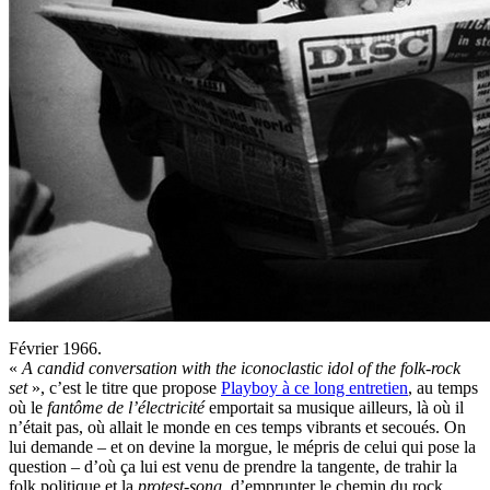
Février 1966.
«
A candid conversation with the iconoclastic idol of the folk-rock
set
», c’est le titre que propose
Playboy à ce long entretien
, au temps
où le
fantôme de l’électricité
emportait sa musique ailleurs, là où il
n’était pas, où allait le monde en ces temps vibrants et secoués. On
lui demande – et on devine la morgue, le mépris de celui qui pose la
question – d’où ça lui est venu de prendre la tangente, de trahir la
folk politique et la
protest-song
, d’emprunter le chemin du rock