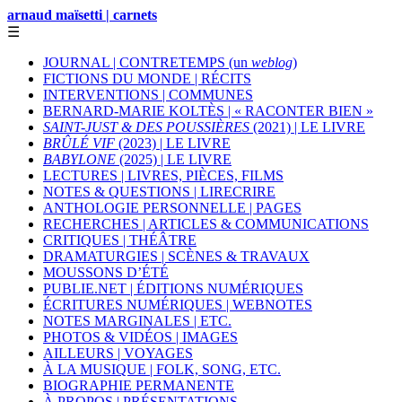
arnaud maïsetti | carnets
☰
JOURNAL | CONTRETEMPS (un
weblog
)
FICTIONS DU MONDE | RÉCITS
INTERVENTIONS | COMMUNES
BERNARD-MARIE KOLTÈS | « RACONTER BIEN »
SAINT-JUST & DES POUSSIÈRES
(2021) | LE LIVRE
BRÛLÉ VIF
(2023) | LE LIVRE
BABYLONE
(2025) | LE LIVRE
LECTURES | LIVRES, PIÈCES, FILMS
NOTES & QUESTIONS | LIRECRIRE
ANTHOLOGIE PERSONNELLE | PAGES
RECHERCHES | ARTICLES & COMMUNICATIONS
CRITIQUES | THÉÂTRE
DRAMATURGIES | SCÈNES & TRAVAUX
MOUSSONS D’ÉTÉ
PUBLIE.NET | ÉDITIONS NUMÉRIQUES
ÉCRITURES NUMÉRIQUES | WEBNOTES
NOTES MARGINALES | ETC.
PHOTOS & VIDÉOS | IMAGES
AILLEURS | VOYAGES
À LA MUSIQUE | FOLK, SONG, ETC.
BIOGRAPHIE PERMANENTE
À PROPOS | PRÉSENTATIONS