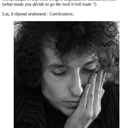
(
what made you décide to go the rock’n’roll route ?
)
Lui, il répond seulement :
Carelessness
.