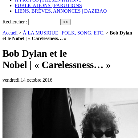
PUBLICATIONS | PARUTIONS
LIENS, BRÈVES, ANNONCES | DAZIBAO
Rechercher :
Accueil
>
À LA MUSIQUE | FOLK, SONG, ETC.
>
Bob Dylan
et le Nobel | « Carelessness… »
Bob Dylan et le
Nobel | « Carelessness… »
vendredi 14 octobre 2016