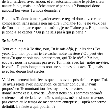
de leur fardeau, avec amour, et en autorisant même le péché à leur
nature faible, mais un péché autorisé par nous ? Pourquoi donc
aujourd’hui viens-Tu nous déranger ?
Et qu’as-Tu donc à me regarder avec ce regard doux, avec cette
compassion, sans jamais rien me dire ? Indigne-Toi, je ne veux pas
de Ton amour, parce que, moi-même, je ne T’aime pas. Et qu’aurais-
je donc à Te cacher ? Ou je ne sais pas à qui je parle ?
3e tentation :
Tout ce que j’ai à Te dire, tout, Tu le sais déjà, je le lis dans Tes
yeux. Ou, moi, pourrai-je Te cacher notre mystère ? Ou peut-être
veux-Tu que ce soit moi, précisément, qui Te le révèle ? Alors,
écoute : nous ne sommes pas avec Toi, mais avec lui - notre mystère,
le voilà ! Depuis longtemps nous ne sommes plus avec Toi, mais
avec lui, depuis huit siècles.
Voilà exactement huit siècles que nous avons pris de lui ce que, Toi,
Tu avais rejeté avec indignation, ce dernier don qu’il T’avait
proposé en Te montrant tous les royaumes terrestres : il nous a
donné Rome et le glaive de César et nous nous sommes déclarés
seulement rois de la terre, maîtres uniques, même si nous n’avons
pas encore eu le temps de mener notre entreprise jusqu’à son terme
définitif. La faute à qui, pourtant ?