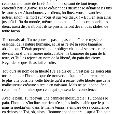
cette communauté de la vénération, ils se sont de tout temps
entretués par le glaive. Ils se créaient des dieux et se défiaient les uns
les autres : « Abandonnez vos dieux, inclinez-vous devant les
nôtres, sinon - la mort sur vous et sur vos dieux ! » Et il en sera ainsi
jusqu’à la fin du monde, même au moment où, dans ce monde, les
dieux aussi disparaîtront : ils se prosterneront devant des idoles, de
toute façon.
Tu connaissais, Tu ne pouvais pas ne pas connaître ce mystère
essentiel de la nature humaine, et Tu as rejeté la seule bannière
absolue qui T’était proposée pour obliger chacun à se prosterner
devant Toi d’une manière indiscutable - la bannière du pain de la
terre, et Tu l’as rejetée au nom de la liberté, du pain des cieux.
Regarde ce que Tu as fait ensuite.
Toujours au nom de la liberté ! Je Te dis qu’il n’est pas de souci plus
torturant pour l’homme que de trouver quelqu’un à qui remettre, et
le plus vite possible, cette liberté qu’il a reçue, cette liberté que cette
malheureuse créature a reçue en naissant. Mais ne peut conquérir
cette liberté humaine que celui qui apaisera leur conscience.
Avec le pain, Tu recevais une bannière indiscutable : Tu donnes le
pain, l’homme s’incline, car rien n’est plus indiscutable que le pain,
mais si quelqu’un, dans le même temps, s’empare de sa conscience
en dehors de Toi, oh, alors, l’homme abandonnera jusqu’à Ton pain