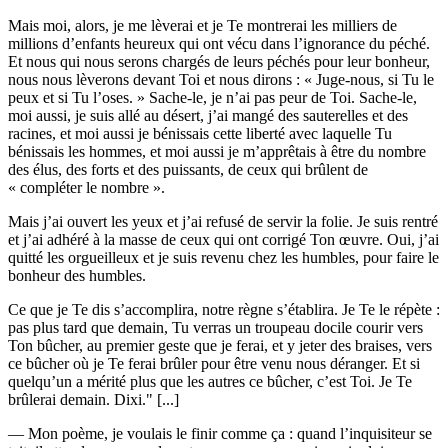
Mais moi, alors, je me lèverai et je Te montrerai les milliers de
millions d’enfants heureux qui ont vécu dans l’ignorance du péché.
Et nous qui nous serons chargés de leurs péchés pour leur bonheur,
nous nous lèverons devant Toi et nous dirons : « Juge-nous, si Tu le
peux et si Tu l’oses. » Sache-le, je n’ai pas peur de Toi. Sache-le,
moi aussi, je suis allé au désert, j’ai mangé des sauterelles et des
racines, et moi aussi je bénissais cette liberté avec laquelle Tu
bénissais les hommes, et moi aussi je m’apprêtais à être du nombre
des élus, des forts et des puissants, de ceux qui brûlent de
« compléter le nombre ».
Mais j’ai ouvert les yeux et j’ai refusé de servir la folie. Je suis rentré
et j’ai adhéré à la masse de ceux qui ont corrigé Ton œuvre. Oui, j’ai
quitté les orgueilleux et je suis revenu chez les humbles, pour faire le
bonheur des humbles.
Ce que je Te dis s’accomplira, notre règne s’établira. Je Te le répète :
pas plus tard que demain, Tu verras un troupeau docile courir vers
Ton bûcher, au premier geste que je ferai, et y jeter des braises, vers
ce bûcher où je Te ferai brûler pour être venu nous déranger. Et si
quelqu’un a mérité plus que les autres ce bûcher, c’est Toi. Je Te
brûlerai demain. Dixi." [...]
— Mon poème, je voulais le finir comme ça : quand l’inquisiteur se