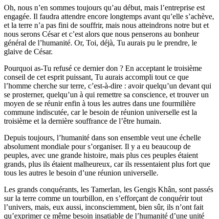
Oh, nous n’en sommes toujours qu’au début, mais l’entreprise est
engagée. Il faudra attendre encore longtemps avant qu’elle s’achève,
et la terre n’a pas fini de souffrir, mais nous atteindrons notre but et
nous serons César et c’est alors que nous penserons au bonheur
général de l’humanité. Or, Toi, déjà, Tu aurais pu le prendre, le
glaive de César.
Pourquoi as-Tu refusé ce dernier don ? En acceptant le troisième
conseil de cet esprit puissant, Tu aurais accompli tout ce que
l’homme cherche sur terre, c’est-à-dire : avoir quelqu’un devant qui
se prosterner, quelqu’un à qui remettre sa conscience, et trouver un
moyen de se réunir enfin à tous les autres dans une fourmilière
commune indiscutée, car le besoin de réunion universelle est la
troisième et la dernière souffrance de l’être humain.
Depuis toujours, l’humanité dans son ensemble veut une échelle
absolument mondiale pour s’organiser. Il y a eu beaucoup de
peuples, avec une grande histoire, mais plus ces peuples étaient
grands, plus ils étaient malheureux, car ils ressentaient plus fort que
tous les autres le besoin d’une réunion universelle.
Les grands conquérants, les Tamerlan, les Gengis Khân, sont passés
sur la terre comme un tourbillon, en s’efforçant de conquérir tout
l’univers, mais, eux aussi, inconsciemment, bien sûr, ils n’ont fait
qu’exprimer ce même besoin insatiable de l’humanité d’une unité