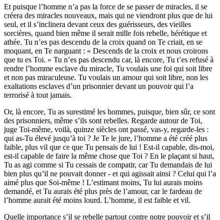
Et puisque l’homme n’a pas la force de se passer de miracles, il se
créera des miracles nouveaux, mais qui ne viendront plus que de lui
seul, et il s’inclinera devant ceux des guérisseurs, des vieilles
sorcières, quand bien même il serait mille fois rebelle, hérétique et
athée. Tu n’es pas descendu de la croix quand on Te criait, en se
moquant, en Te narguant : « Descends de la croix et nous croirons
que tu es Toi. » Tu n’es pas descendu car, là encore, Tu t’es refusé à
rendre l’homme esclave du miracle, Tu voulais une foi qui soit libre
et non pas miraculeuse. Tu voulais un amour qui soit libre, non les
exaltations esclaves d’un prisonnier devant un pouvoir qui l’a
terrorisé à tout jamais.
Or, là encore, Tu as surestimé les hommes, puisque, bien sûr, ce sont
des prisonniers, même s’ils sont rebelles. Regarde autour de Toi,
juge Toi-même, voilà, quinze siècles ont passé, vas-y, regarde-les :
qui as-Tu élevé jusqu’à toi ? Je Te le jure, l’homme a été créé plus
faible, plus vil que ce que Tu pensais de lui ! Est-il capable, dis-moi,
est-il capable de faire la même chose que Toi ? En le plaçant si haut,
Tu as agi comme si Tu cessais de compatir, car Tu demandais de lui
bien plus qu’il ne pouvait donner - et qui agissait ainsi ? Celui qui l’a
aimé plus que Soi-même ! L’estimant moins, Tu lui aurais moins
demandé, et Tu aurais été plus près de l’amour, car le fardeau de
l’homme aurait été moins lourd. L’homme, il est faible et vil.
Quelle importance s’il se rebelle partout contre notre pouvoir et s’il