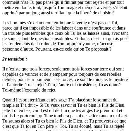
comment n’as-Tu pas pensé qu’il finirait par tout rejeter et par tout
mettre en doute, tout, jusqu’à Ton image et même Ta vérité, s’il était
opprimé par un joug aussi terrifiant que la liberté de choisir ?
Les hommes s’exclameront enfin que la vérité n’est pas en Toi,
parce qu’il est impossible de les laisser dans une souffrance et dans
un trouble plus terribles que ceux où Tu les as laissés ainsi, avec tant
de soucis, tant de questions insolubles. Et donc, c’est Toi qui as posé
les fondements de la ruine de Ton propre royaume, n’accuse
personne d’autre. Pourtant, est-ce cela qu’on Te proposait ?
2e tentation :
Il n’existe que trois forces, seulement trois forces sur terre qui sont
capables de vaincre et de s’emparer pour toujours de ces rebelles
débiles, pour leur bonheur - ces forces, ce sont le miracle, le mystère
et l’autorité. Tu as rejeté l’un, l’autre et la troisième, Tu as donné
Toi-même l’exemple du rejet.
Quand l’esprit terrifiant et très sage T’a placé sur le sommet du
temple et T’a dit : « Si Tu veux savoir si Tu es bien le Fils de Dieu,
jette-Toi en bas, car il est dit de Lui que les anges Le prendront et
qu’ils Le porteront, qu’il ne tombera pas ni ne se fera aucun mal - et
Tu sauras alors si Tu es bien le Fils de Dieu, et Tu prouveras ce que
c’est que Ta foi en Ton père », Toi, Tu as écouté, mais Tu as rejeté