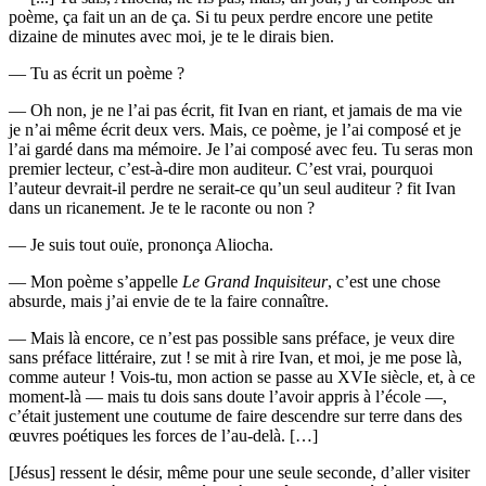
poème, ça fait un an de ça. Si tu peux perdre encore une petite
dizaine de minutes avec moi, je te le dirais bien.
— Tu as écrit un poème ?
— Oh non, je ne l’ai pas écrit, fit Ivan en riant, et jamais de ma vie
je n’ai même écrit deux vers. Mais, ce poème, je l’ai composé et je
l’ai gardé dans ma mémoire. Je l’ai composé avec feu. Tu seras mon
premier lecteur, c’est-à-dire mon auditeur. C’est vrai, pourquoi
l’auteur devrait-il perdre ne serait-ce qu’un seul auditeur ? fit Ivan
dans un ricanement. Je te le raconte ou non ?
— Je suis tout ouïe, prononça Aliocha.
— Mon poème s’appelle
Le Grand Inquisiteur
, c’est une chose
absurde, mais j’ai envie de te la faire connaître.
— Mais là encore, ce n’est pas possible sans préface, je veux dire
sans préface littéraire, zut ! se mit à rire Ivan, et moi, je me pose là,
comme auteur ! Vois-tu, mon action se passe au XVIe siècle, et, à ce
moment-là — mais tu dois sans doute l’avoir appris à l’école —,
c’était justement une coutume de faire descendre sur terre dans des
œuvres poétiques les forces de l’au-delà. […]
[Jésus] ressent le désir, même pour une seule seconde, d’aller visiter