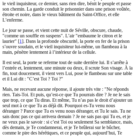
le vieil inquisiteur, ce dernier, sans rien dire, bénit le peuple et passe
son chemin. La garde conduit le prisonnier dans une prison voûtée,
étroite et noire, dans le vieux bâtiment du Saint-Office, et elle
L’enferme.
Le jour se passe, et vient cette nuit de Séville, obscure, chaude,
"comme un souffle en suspens". L’air "embaume le citron et le
laurier"
[
1
]
. Dans la profonde obscurité, la porte en fer de la prison
s’ouvre soudain, et le vieil inquisiteur lui-même, un flambeau à la
main, pénètre lentement à l’intérieur de la cellule.
Il est seul, la porte se referme tout de suite derrière lui. Il s’arrête à
l’entrée et, lentement, une minute ou deux, il scrute Son visage. À la
fin, tout doucement, il vient vers Lui, pose le flambeau sur une table
et il Lui dit : "C’est Toi ? Toi ?"
Mais, ne recevant aucune réponse, il ajoute très vite : "Ne réponds
rien. Tais-Toi. Et puis, qu’est-ce que Tu pourrais dire ? Je ne le sais
que trop, ce que Tu diras. Et même, Tu n’as pas le droit d’ajouter un
seul mot à ce que Tu as déjà dit. Pourquoi es-Tu venu nous
déranger ? Parce que Tu es venu nous déranger, et Tu le sais. Tu ne
sais donc pas ce qui arrivera demain ? Je ne sais pas qui Tu es, et je
ne veux pas le savoir : si c’est Toi ou seulement Sa semblance, mais,
dès demain, je Te condamnerai, et je Te brûlerai sur le bûcher,
comme le pire des hérétiques, et ce peuple qui, aujourd’hui, Te