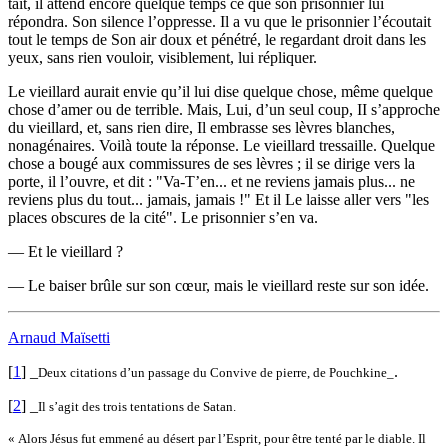
tait, il attend encore quelque temps ce que son prisonnier lui
répondra. Son silence l’oppresse. Il a vu que le prisonnier l’écoutait
tout le temps de Son air doux et pénétré, le regardant droit dans les
yeux, sans rien vouloir, visiblement, lui répliquer.
Le vieillard aurait envie qu’il lui dise quelque chose, même quelque
chose d’amer ou de terrible. Mais, Lui, d’un seul coup, II s’approche
du vieillard, et, sans rien dire, Il embrasse ses lèvres blanches,
nonagénaires. Voilà toute la réponse. Le vieillard tressaille. Quelque
chose a bougé aux commissures de ses lèvres ; il se dirige vers la
porte, il l’ouvre, et dit : "Va-T’en... et ne reviens jamais plus... ne
reviens plus du tout... jamais, jamais !" Et il Le laisse aller vers "les
places obscures de la cité". Le prisonnier s’en va.
— Et le vieillard ?
— Le baiser brûle sur son cœur, mais le vieillard reste sur son idée.
Arnaud Maïsetti
[
1
]
_
.
Deux citations d’un passage du Convive de pierre, de Pouchkine_
[
2
]
_
Il s’agit des trois tentations de Satan.
« Alors Jésus fut emmené au désert par l’Esprit, pour être tenté par le diable. Il