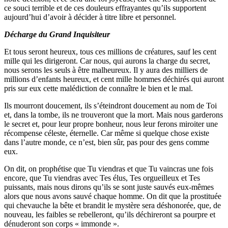
ce souci terrible et de ces douleurs effrayantes qu’ils supportent
aujourd’hui d’avoir à décider à titre libre et personnel.
Décharge du Grand Inquisiteur
Et tous seront heureux, tous ces millions de créatures, sauf les cent
mille qui les dirigeront. Car nous, qui aurons la charge du secret,
nous serons les seuls à être malheureux. Il y aura des milliers de
millions d’enfants heureux, et cent mille hommes déchirés qui auront
pris sur eux cette malédiction de connaître le bien et le mal.
Ils mourront doucement, ils s’éteindront doucement au nom de Toi
et, dans la tombe, ils ne trouveront que la mort. Mais nous garderons
le secret et, pour leur propre bonheur, nous leur ferons miroiter une
récompense céleste, éternelle. Car même si quelque chose existe
dans l’autre monde, ce n’est, bien sûr, pas pour des gens comme
eux.
On dit, on prophétise que Tu viendras et que Tu vaincras une fois
encore, que Tu viendras avec Tes élus, Tes orgueilleux et Tes
puissants, mais nous dirons qu’ils se sont juste sauvés eux-mêmes
alors que nous avons sauvé chaque homme. On dit que la prostituée
qui chevauche la bête et brandit le mystère sera déshonorée, que, de
nouveau, les faibles se rebelleront, qu’ils déchireront sa pourpre et
dénuderont son corps « immonde ».