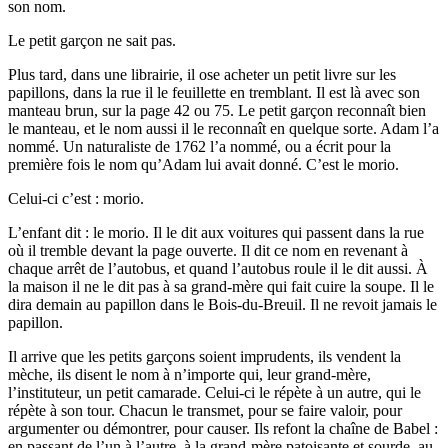
son nom.
Le petit garçon ne sait pas.
Plus tard, dans une librairie, il ose acheter un petit livre sur les
papillons, dans la rue il le feuillette en tremblant. Il est là avec son
manteau brun, sur la page 42 ou 75. Le petit garçon reconnaît bien
le manteau, et le nom aussi il le reconnaît en quelque sorte. Adam l’a
nommé. Un naturaliste de 1762 l’a nommé, ou a écrit pour la
première fois le nom qu’Adam lui avait donné. C’est le morio.
Celui-ci c’est : morio.
L’enfant dit : le morio. Il le dit aux voitures qui passent dans la rue
où il tremble devant la page ouverte. Il dit ce nom en revenant à
chaque arrêt de l’autobus, et quand l’autobus roule il le dit aussi. À
la maison il ne le dit pas à sa grand-mère qui fait cuire la soupe. Il le
dira demain au papillon dans le Bois-du-Breuil. Il ne revoit jamais le
papillon.
Il arrive que les petits garçons soient imprudents, ils vendent la
mèche, ils disent le nom à n’importe qui, leur grand-mère,
l’instituteur, un petit camarade. Celui-ci le répète à un autre, qui le
répète à son tour. Chacun le transmet, pour se faire valoir, pour
argumenter ou démontrer, pour causer. Ils refont la chaîne de Babel :
en passant de l’un à l’autre, à la grand-mère patoisante et sourde, au