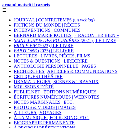
arnaud maïsetti | carnets
☰
JOURNAL | CONTRETEMPS (un
weblog
)
FICTIONS DU MONDE | RÉCITS
INTERVENTIONS | COMMUNES
BERNARD-MARIE KOLTÈS | « RACONTER BIEN »
SAINT-JUST & DES POUSSIÈRES
(2021) | LE LIVRE
BRÛLÉ VIF
(2023) | LE LIVRE
BABYLONE
(2025) | LE LIVRE
LECTURES | LIVRES, PIÈCES, FILMS
NOTES & QUESTIONS | LIRECRIRE
ANTHOLOGIE PERSONNELLE | PAGES
RECHERCHES | ARTICLES & COMMUNICATIONS
CRITIQUES | THÉÂTRE
DRAMATURGIES | SCÈNES & TRAVAUX
MOUSSONS D’ÉTÉ
PUBLIE.NET | ÉDITIONS NUMÉRIQUES
ÉCRITURES NUMÉRIQUES | WEBNOTES
NOTES MARGINALES | ETC.
PHOTOS & VIDÉOS | IMAGES
AILLEURS | VOYAGES
À LA MUSIQUE | FOLK, SONG, ETC.
BIOGRAPHIE PERMANENTE
À PROPOS | PRÉSENTATIONS