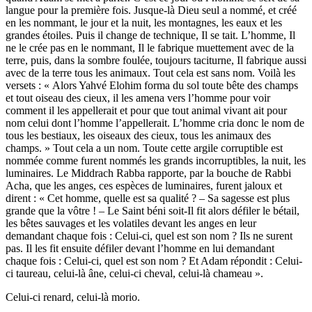
langue pour la première fois. Jusque-là Dieu seul a nommé, et créé
en les nommant, le jour et la nuit, les montagnes, les eaux et les
grandes étoiles. Puis il change de technique, Il se tait. L’homme, Il
ne le crée pas en le nommant, Il le fabrique muettement avec de la
terre, puis, dans la sombre foulée, toujours taciturne, Il fabrique aussi
avec de la terre tous les animaux. Tout cela est sans nom. Voilà les
versets : « Alors Yahvé Elohim forma du sol toute bête des champs
et tout oiseau des cieux, il les amena vers l’homme pour voir
comment il les appellerait et pour que tout animal vivant ait pour
nom celui dont l’homme l’appellerait. L’homme cria donc le nom de
tous les bestiaux, les oiseaux des cieux, tous les animaux des
champs. » Tout cela a un nom. Toute cette argile corruptible est
nommée comme furent nommés les grands incorruptibles, la nuit, les
luminaires. Le Middrach Rabba rapporte, par la bouche de Rabbi
Acha, que les anges, ces espèces de luminaires, furent jaloux et
dirent : « Cet homme, quelle est sa qualité ? – Sa sagesse est plus
grande que la vôtre ! – Le Saint béni soit-Il fit alors défiler le bétail,
les bêtes sauvages et les volatiles devant les anges en leur
demandant chaque fois : Celui-ci, quel est son nom ? Ils ne surent
pas. Il les fit ensuite défiler devant l’homme en lui demandant
chaque fois : Celui-ci, quel est son nom ? Et Adam répondit : Celui-
ci taureau, celui-là âne, celui-ci cheval, celui-là chameau ».
Celui-ci renard, celui-là morio.