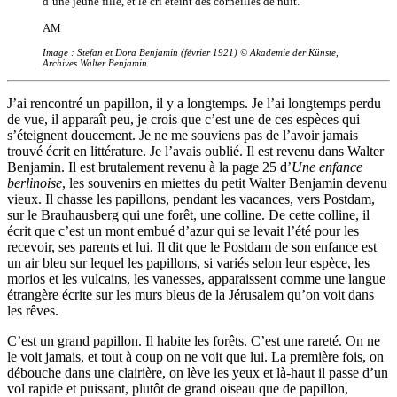
d’une jeune fille, et le cri éteint des corneilles de nuit.
AM
Image : Stefan et Dora Benjamin (février 1921) © Akademie der Künste,
Archives Walter Benjamin
J’ai rencontré un papillon, il y a longtemps. Je l’ai longtemps perdu
de vue, il apparaît peu, je crois que c’est une de ces espèces qui
s’éteignent doucement. Je ne me souviens pas de l’avoir jamais
trouvé écrit en littérature. Je l’avais oublié. Il est revenu dans Walter
Benjamin. Il est brutalement revenu à la page 25 d’
Une enfance
berlinoise
, les souvenirs en miettes du petit Walter Benjamin devenu
vieux. Il chasse les papillons, pendant les vacances, vers Postdam,
sur le Brauhausberg qui une forêt, une colline. De cette colline, il
écrit que c’est un mont embué d’azur qui se levait l’été pour les
recevoir, ses parents et lui. Il dit que le Postdam de son enfance est
un air bleu sur lequel les papillons, si variés selon leur espèce, les
morios et les vulcains, les vanesses, apparaissent comme une langue
étrangère écrite sur les murs bleus de la Jérusalem qu’on voit dans
les rêves.
C’est un grand papillon. Il habite les forêts. C’est une rareté. On ne
le voit jamais, et tout à coup on ne voit que lui. La première fois, on
débouche dans une clairière, on lève les yeux et là-haut il passe d’un
vol rapide et puissant, plutôt de grand oiseau que de papillon,