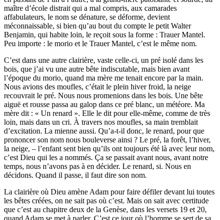
maître d’école distrait qui a mal compris, aux camarades
affabulateurs, le nom se dénature, se déforme, devient
méconnaissable, si bien qu’au bout du compte le petit Walter
Benjamin, qui habite loin, le reçoit sous la forme : Trauer Mantel.
Peu importe : le morio et le Trauer Mantel, c’est le même nom.
C’est dans une autre clairière, vaste celle-ci, un pré isolé dans les
bois, que j’ai vu une autre bête indiscutable, mais bien avant
l’époque du morio, quand ma mère me tenait encore par la main.
Nous avions des moufles, c’était le plein hiver froid, la neige
recouvrait le pré. Nous nous promenions dans les bois. Une bête
aiguë et rousse passa au galop dans ce pré blanc, un météore. Ma
mère dit : « Un renard ». Elle le dit pour elle-même, comme de très
loin, mais dans un cri. À travers nos moufles, sa main tremblait
d’excitation. La mienne aussi. Qu’a-t-il donc, le renard, pour que
prononcer son nom nous bouleverse ainsi ? Le pré, la forêt, l’hiver,
la neige, – l’enfant sent bien qu’ils ont toujours été là avec leur nom,
c’est Dieu qui les a nommés. Ça se passait avant nous, avant notre
temps, nous n’avons pas à en décider. Le renard, si. Nous en
décidons. Quand il passe, il faut dire son nom.
La clairière où Dieu amène Adam pour faire défiler devant lui toutes
les bêtes créées, on ne sait pas où c’est. Mais on sait avec certitude
que c’est au chapitre deux de la Genèse, dans les versets 19 et 20,
quand Adam se met à parler. C’est ce jour où l’homme se sert de sa