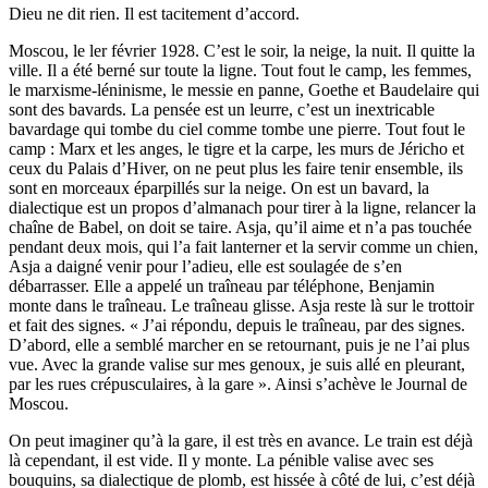
Dieu ne dit rien. Il est tacitement d’accord.
Moscou, le ler février 1928. C’est le soir, la neige, la nuit. Il quitte la
ville. Il a été berné sur toute la ligne. Tout fout le camp, les femmes,
le marxisme-léninisme, le messie en panne, Goethe et Baudelaire qui
sont des bavards. La pensée est un leurre, c’est un inextricable
bavardage qui tombe du ciel comme tombe une pierre. Tout fout le
camp : Marx et les anges, le tigre et la carpe, les murs de Jéricho et
ceux du Palais d’Hiver, on ne peut plus les faire tenir ensemble, ils
sont en morceaux éparpillés sur la neige. On est un bavard, la
dialectique est un propos d’almanach pour tirer à la ligne, relancer la
chaîne de Babel, on doit se taire. Asja, qu’il aime et n’a pas touchée
pendant deux mois, qui l’a fait lanterner et la servir comme un chien,
Asja a daigné venir pour l’adieu, elle est soulagée de s’en
débarrasser. Elle a appelé un traîneau par téléphone, Benjamin
monte dans le traîneau. Le traîneau glisse. Asja reste là sur le trottoir
et fait des signes. « J’ai répondu, depuis le traîneau, par des signes.
D’abord, elle a semblé marcher en se retournant, puis je ne l’ai plus
vue. Avec la grande valise sur mes genoux, je suis allé en pleurant,
par les rues crépusculaires, à la gare ». Ainsi s’achève le Journal de
Moscou.
On peut imaginer qu’à la gare, il est très en avance. Le train est déjà
là cependant, il est vide. Il y monte. La pénible valise avec ses
bouquins, sa dialectique de plomb, est hissée à côté de lui, c’est déjà