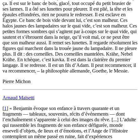
ça. Il est sur le banc de bois, glacé, tout occupé du petit brasier de
ses larmes. Il a ôté ses lunettes pour pleurer. Il est plié, la tête et les
épaules effondrées, rien ne pourra le redresser. Il est esclave en
Égypte. Ce banc de bois vide devant lui, c’est son malheur. Ces
halos jaunes des lampadaires sur le quai vide, c’est son malheur. Ces
petites formes sombres qui s’agitent par à-coups sur le quai vide, qui
sautent et s’ébrouent dans la neige, qu’il voit mal, ce ne peut être
que son malheur aussi. Il remet ses lunettes. Il regarde résolument les
figures qui marchent dans la trouée jaune du lampadaire. Il ne pleure
plus. Il dit : des corneilles. Des corneilles mantelées. Krähe, Nebel
Krähe. En tchèque, c’est kavka. Il est dans la clairière du premier
langage. Il se redresse. Il est un fils d’Adam. Il peut recommencer, il
va recommencer, – la philosophie allemande, Goethe, le Messie.
Pierre Michon
Arnaud Maïsetti
[
1
]
« Benjamin évoque son enfance à travers quarante et un
fragments — tableaux, souvenirs, récits d’événements — dont
l’enchaînement s’apparente à celui des images du rêve. [...] L’adulte
qui rassemble les fragments de son enfance défigurée, monde
enseveli d’objets, de lieux et d’émotions, et l’Ange de l’Histoire
contemplent un même passé en ruine, fait d’expériences