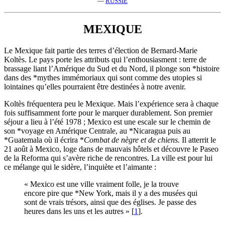
—
RUSSIE
MEXIQUE
Le Mexique fait partie des terres d’élection de Bernard-Marie
Koltès. Le pays porte les attributs qui l’enthousiasment : terre de
brassage liant l’Amérique du Sud et du Nord, il plonge son *histoire
dans des *mythes immémoriaux qui sont comme des utopies si
lointaines qu’elles pourraient être destinées à notre avenir.
Koltès fréquentera peu le Mexique. Mais l’expérience sera à chaque
fois suffisamment forte pour le marquer durablement. Son premier
séjour a lieu à l’été 1978 ; Mexico est une escale sur le chemin de
son *voyage en Amérique Centrale, au *Nicaragua puis au
*Guatemala où il écrira *
Combat de nègre et de chiens.
Il atterrit le
21 août à Mexico, loge dans de mauvais hôtels et découvre le Paseo
de la Reforma qui s’avère riche de rencontres. La ville est pour lui
ce mélange qui le sidère, l’inquiète et l’aimante :
« Mexico est une ville vraiment folle, je la trouve
encore pire que *New York, mais il y a des musées qui
sont de vrais trésors, ainsi que des églises. Je passe des
heures dans les uns et les autres »
[
1
]
.