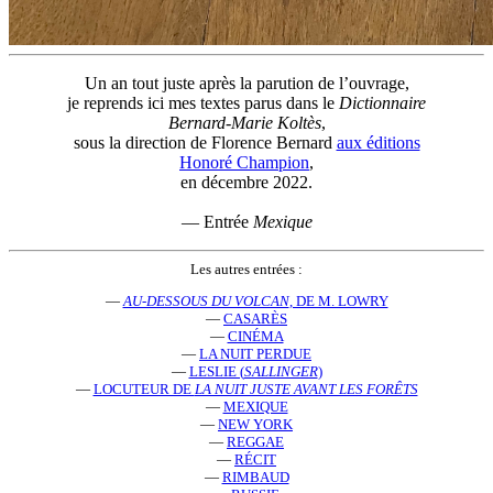
Un an tout juste après la parution de l’ouvrage,
je reprends ici mes textes parus dans le
Dictionnaire
Bernard-Marie Koltès
,
sous la direction de Florence Bernard
aux éditions
Honoré Champion
,
en décembre 2022.
— Entrée
Mexique
Les autres entrées :
—
AU-DESSOUS DU VOLCAN
, DE M. LOWRY
—
CASARÈS
—
CINÉMA
—
LA NUIT PERDUE
—
LESLIE (
SALLINGER
)
—
LOCUTEUR DE
LA NUIT JUSTE AVANT LES FORÊTS
—
MEXIQUE
—
NEW YORK
—
REGGAE
—
RÉCIT
—
RIMBAUD