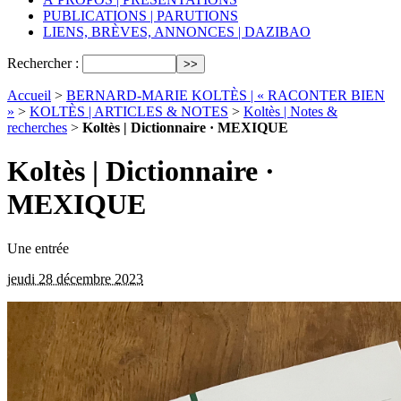
PUBLICATIONS | PARUTIONS
LIENS, BRÈVES, ANNONCES | DAZIBAO
Rechercher :
Accueil
>
BERNARD-MARIE KOLTÈS | « RACONTER BIEN
»
>
KOLTÈS | ARTICLES & NOTES
>
Koltès | Notes &
recherches
>
Koltès | Dictionnaire · MEXIQUE
Koltès | Dictionnaire ·
MEXIQUE
Une entrée
jeudi 28 décembre 2023