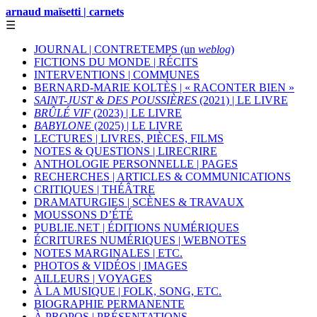
arnaud maïsetti | carnets
☰
JOURNAL | CONTRETEMPS (un
weblog
)
FICTIONS DU MONDE | RÉCITS
INTERVENTIONS | COMMUNES
BERNARD-MARIE KOLTÈS | « RACONTER BIEN »
SAINT-JUST & DES POUSSIÈRES
(2021) | LE LIVRE
BRÛLÉ VIF
(2023) | LE LIVRE
BABYLONE
(2025) | LE LIVRE
LECTURES | LIVRES, PIÈCES, FILMS
NOTES & QUESTIONS | LIRECRIRE
ANTHOLOGIE PERSONNELLE | PAGES
RECHERCHES | ARTICLES & COMMUNICATIONS
CRITIQUES | THÉÂTRE
DRAMATURGIES | SCÈNES & TRAVAUX
MOUSSONS D’ÉTÉ
PUBLIE.NET | ÉDITIONS NUMÉRIQUES
ÉCRITURES NUMÉRIQUES | WEBNOTES
NOTES MARGINALES | ETC.
PHOTOS & VIDÉOS | IMAGES
AILLEURS | VOYAGES
À LA MUSIQUE | FOLK, SONG, ETC.
BIOGRAPHIE PERMANENTE
À PROPOS | PRÉSENTATIONS