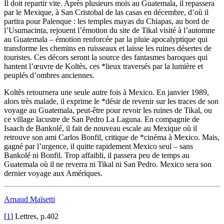
Il doit repartir vite. Après plusieurs mois au Guatemala, il repassera
par le Mexique, à San Cristobal de las casas en décembre, d’où il
partira pour Palenque : les temples mayas du Chiapas, au bord de
l’Usumacinta, rejouent l’émotion du site de Tikal visité à l’automne
au Guatemala – émotion renforcée par la pluie apocalyptique qui
transforme les chemins en ruisseaux et laisse les ruines désertes de
touristes. Ces décors seront la source des fantasmes baroques qui
hantent l’œuvre de Koltès, ces *lieux traversés par la lumière et
peuplés d’ombres anciennes.
Koltès retournera une seule autre fois à Mexico. En janvier 1989,
alors très malade, il exprime le *désir de revenir sur les traces de son
voyage au Guatemala, peut-être pour revoir les ruines de Tikal, ou
ce village lacustre de San Pedro La Laguna. En compagnie de
Isaach de Bankolé, il fait de nouveau escale au Mexique où il
retrouve son ami Carlos Bonfil, critique de *cinéma à Mexico. Mais,
gagné par l’urgence, il quitte rapidement Mexico seul – sans
Bankolé ni Bonfil. Trop affaibli, il passera peu de temps au
Guatemala où il ne reverra ni Tikal ni San Pedro. Mexico sera son
dernier voyage aux Amériques.
Arnaud Maïsetti
[
1
]
Lettres, p.402