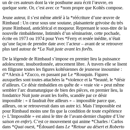
un de ces auteurs dont la vie posthume aura écrit l’œuvre, en
quelque sorte. Or, c’est avec ce *nom propre que Koltès compose.
Jeune auteur, il s’est même attelé à la *réécriture d’une œuvre de
Rimbaud : Un cœur sous une soutane, plaisanterie grivoise du très
jeune Rimbaud, anticlérical et moqueur. Reprenant le sous-titre de la
nouvelle rimbaldienne, Intimités d’un séminariste, cette pochade,
écrite en 1973 ou 1974 pour Yves *Ferry et restée inédite, n’était
qu’une façon de prendre date avec l’acteur – avant de se retrouver
plus tard autour de *
La Nuit juste avant les forêts.
De la légende de Rimbaud s’impose en premier lieu la puissance
adolescente, insubordonnée, atrocement libre. À travers elle se lisent
en filigrane toutes les figures koltésiennes de jeunesse insoumise :
d’*Alexis à *Zucco, en passant par Le *Rouquin. Figures
auxquelles sont toutes attachées la *violence et la *beauté, le *désir
d’ailleurs. Ce désir rimbaldien en quête de « vraie vie » peut même
sembler l’arc dramaturgique de bien des pièces, en premier lieu, la
fondatrice Nuit juste avant les forêts, scandée par ce désir
impossible : « il faudrait être ailleurs » – impossible parce que,
ailleurs, on se retrouverait dans un autre ici. Mais l’impossible est
pour Rimbaud moins une fin que la condition de toute expérience
(« L’Impossible » est ainsi le titre de l’avant-dernier chapitre d’
Une
saison en enfer
). C’est ce mouvement qui anime *Charles / Carlos
dans *
Quai oues
t, *Édouard dans
Le *Retour au désert
et
Roberto