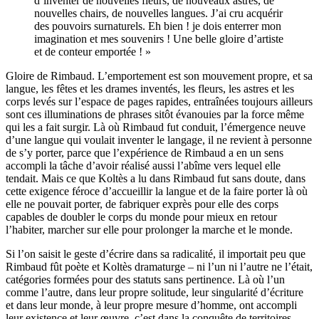
d’inventer de nouvelles fleurs, de nouveaux astres, de
nouvelles chairs, de nouvelles langues. J’ai cru acquérir
des pouvoirs surnaturels. Eh bien ! je dois enterrer mon
imagination et mes souvenirs ! Une belle gloire d’artiste
et de conteur emportée ! »
Gloire de Rimbaud. L’emportement est son mouvement propre, et sa
langue, les fêtes et les drames inventés, les fleurs, les astres et les
corps levés sur l’espace de pages rapides, entraînées toujours ailleurs
sont ces illuminations de phrases sitôt évanouies par la force même
qui les a fait surgir. Là où Rimbaud fut conduit, l’émergence neuve
d’une langue qui voulait inventer le langage, il ne revient à personne
de s’y porter, parce que l’expérience de Rimbaud a en un sens
accompli la tâche d’avoir réalisé aussi l’abîme vers lequel elle
tendait. Mais ce que Koltès a lu dans Rimbaud fut sans doute, dans
cette exigence féroce d’accueillir la langue et de la faire porter là où
elle ne pouvait porter, de fabriquer exprès pour elle des corps
capables de doubler le corps du monde pour mieux en retour
l’habiter, marcher sur elle pour prolonger la marche et le monde.
Si l’on saisit le geste d’écrire dans sa radicalité, il importait peu que
Rimbaud fût poète et Koltès dramaturge – ni l’un ni l’autre ne l’était,
catégories formées pour des statuts sans pertinence. Là où l’un
comme l’autre, dans leur propre solitude, leur singularité d’écriture
et dans leur monde, à leur propre mesure d’homme, ont accompli
leur existence et leur œuvre, c’est dans la conquête de territoires