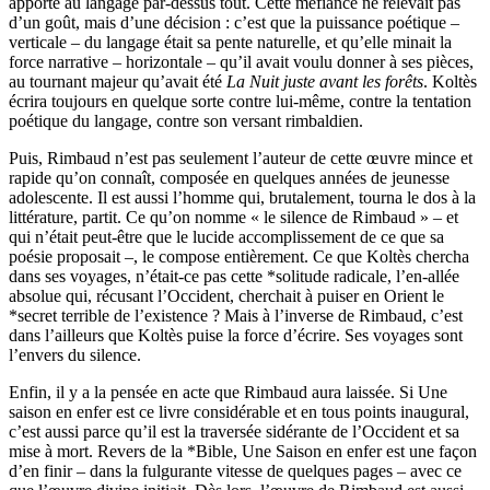
apporté au langage par-dessus tout. Cette méfiance ne relevait pas
d’un goût, mais d’une décision : c’est que la puissance poétique –
verticale – du langage était sa pente naturelle, et qu’elle minait la
force narrative – horizontale – qu’il avait voulu donner à ses pièces,
au tournant majeur qu’avait été
La Nuit juste avant les forêts
. Koltès
écrira toujours en quelque sorte contre lui-même, contre la tentation
poétique du langage, contre son versant rimbaldien.
Puis, Rimbaud n’est pas seulement l’auteur de cette œuvre mince et
rapide qu’on connaît, composée en quelques années de jeunesse
adolescente. Il est aussi l’homme qui, brutalement, tourna le dos à la
littérature, partit. Ce qu’on nomme « le silence de Rimbaud » – et
qui n’était peut-être que le lucide accomplissement de ce que sa
poésie proposait –, le compose entièrement. Ce que Koltès chercha
dans ses voyages, n’était-ce pas cette *solitude radicale, l’en-allée
absolue qui, récusant l’Occident, cherchait à puiser en Orient le
*secret terrible de l’existence ? Mais à l’inverse de Rimbaud, c’est
dans l’ailleurs que Koltès puise la force d’écrire. Ses voyages sont
l’envers du silence.
Enfin, il y a la pensée en acte que Rimbaud aura laissée. Si Une
saison en enfer est ce livre considérable et en tous points inaugural,
c’est aussi parce qu’il est la traversée sidérante de l’Occident et sa
mise à mort. Revers de la *Bible, Une Saison en enfer est une façon
d’en finir – dans la fulgurante vitesse de quelques pages – avec ce