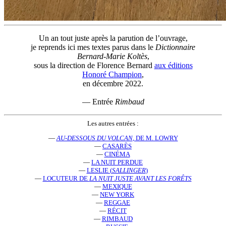
Un an tout juste après la parution de l’ouvrage,
je reprends ici mes textes parus dans le
Dictionnaire
Bernard-Marie Koltès
,
sous la direction de Florence Bernard
aux éditions
Honoré Champion
,
en décembre 2022.
— Entrée
Rimbaud
Les autres entrées :
—
AU-DESSOUS DU VOLCAN
, DE M. LOWRY
—
CASARÈS
—
CINÉMA
—
LA NUIT PERDUE
—
LESLIE (
SALLINGER
)
—
LOCUTEUR DE
LA NUIT JUSTE AVANT LES FORÊTS
—
MEXIQUE
—
NEW YORK
—
REGGAE
—
RÉCIT
—
RIMBAUD