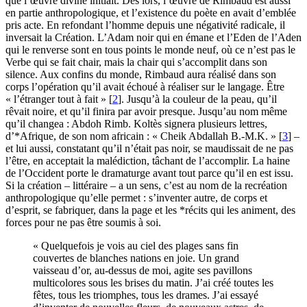
que l’œuvre divine initiait. Dès lors, l’œuvre de Rimbaud est aussi
en partie anthropologique, et l’existence du poète en avait d’emblée
pris acte. En refondant l’homme depuis une négativité radicale, il
inversait la Création. L’Adam noir qui en émane et l’Eden de l’Aden
qui le renverse sont en tous points le monde neuf, où ce n’est pas le
Verbe qui se fait chair, mais la chair qui s’accomplit dans son
silence. Aux confins du monde, Rimbaud aura réalisé dans son
corps l’opération qu’il avait échoué à réaliser sur le langage. Être
« l’étranger tout à fait »
[
2
]
. Jusqu’à la couleur de la peau, qu’il
rêvait noire, et qu’il finira par avoir presque. Jusqu’au nom même
qu’il changea : Abdoh Rimb. Koltès signera plusieurs lettres,
d’*Afrique, de son nom africain : « Cheik Abdallah B.-M.K. »
[
3
]
–
et lui aussi, constatant qu’il n’était pas noir, se maudissait de ne pas
l’être, en acceptait la malédiction, tâchant de l’accomplir. La haine
de l’Occident porte le dramaturge avant tout parce qu’il en est issu.
Si la création – littéraire – a un sens, c’est au nom de la recréation
anthropologique qu’elle permet : s’inventer autre, de corps et
d’esprit, se fabriquer, dans la page et les *récits qui les animent, des
forces pour ne pas être soumis à soi.
« Quelquefois je vois au ciel des plages sans fin
couvertes de blanches nations en joie. Un grand
vaisseau d’or, au-dessus de moi, agite ses pavillons
multicolores sous les brises du matin. J’ai créé toutes les
fêtes, tous les triomphes, tous les drames. J’ai essayé