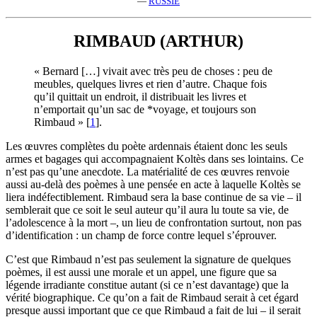
—
RUSSIE
RIMBAUD (ARTHUR)
« Bernard […] vivait avec très peu de choses : peu de
meubles, quelques livres et rien d’autre. Chaque fois
qu’il quittait un endroit, il distribuait les livres et
n’emportait qu’un sac de *voyage, et toujours son
Rimbaud »
[
1
]
.
Les œuvres complètes du poète ardennais étaient donc les seuls
armes et bagages qui accompagnaient Koltès dans ses lointains. Ce
n’est pas qu’une anecdote. La matérialité de ces œuvres renvoie
aussi au-delà des poèmes à une pensée en acte à laquelle Koltès se
liera indéfectiblement. Rimbaud sera la base continue de sa vie – il
semblerait que ce soit le seul auteur qu’il aura lu toute sa vie, de
l’adolescence à la mort –, un lieu de confrontation surtout, non pas
d’identification : un champ de force contre lequel s’éprouver.
C’est que Rimbaud n’est pas seulement la signature de quelques
poèmes, il est aussi une morale et un appel, une figure que sa
légende irradiante constitue autant (si ce n’est davantage) que la
vérité biographique. Ce qu’on a fait de Rimbaud serait à cet égard
presque aussi important que ce que Rimbaud a fait de lui – il serait