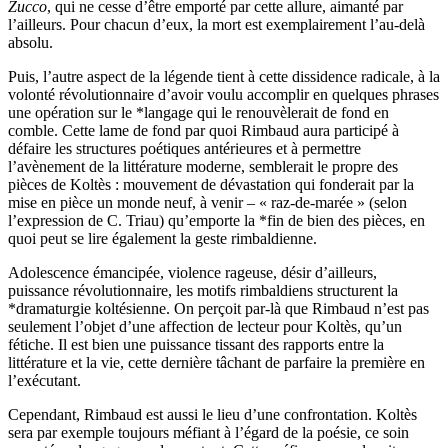
Zucco
, qui ne cesse d’être emporté par cette allure, aimanté par
l’ailleurs. Pour chacun d’eux, la mort est exemplairement l’au-delà
absolu.
Puis, l’autre aspect de la légende tient à cette dissidence radicale, à la
volonté révolutionnaire d’avoir voulu accomplir en quelques phrases
une opération sur le *langage qui le renouvèlerait de fond en
comble. Cette lame de fond par quoi Rimbaud aura participé à
défaire les structures poétiques antérieures et à permettre
l’avènement de la littérature moderne, semblerait le propre des
pièces de Koltès : mouvement de dévastation qui fonderait par la
mise en pièce un monde neuf, à venir – « raz-de-marée » (selon
l’expression de C. Triau) qu’emporte la *fin de bien des pièces, en
quoi peut se lire également la geste rimbaldienne.
Adolescence émancipée, violence rageuse, désir d’ailleurs,
puissance révolutionnaire, les motifs rimbaldiens structurent la
*dramaturgie koltésienne. On perçoit par-là que Rimbaud n’est pas
seulement l’objet d’une affection de lecteur pour Koltès, qu’un
fétiche. Il est bien une puissance tissant des rapports entre la
littérature et la vie, cette dernière tâchant de parfaire la première en
l’exécutant.
Cependant, Rimbaud est aussi le lieu d’une confrontation. Koltès
sera par exemple toujours méfiant à l’égard de la poésie, ce soin