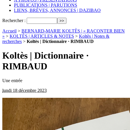
PUBLICATIONS | PARUTIONS
LIENS, BRÈVES, ANNONCES | DAZIBAO
Rechercher :
Accueil
>
BERNARD-MARIE KOLTÈS | « RACONTER BIEN
»
>
KOLTÈS | ARTICLES & NOTES
>
Koltès | Notes &
recherches
>
Koltès | Dictionnaire · RIMBAUD
Koltès | Dictionnaire ·
RIMBAUD
Une entrée
lundi 18 décembre 2023