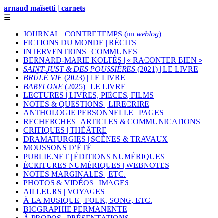
arnaud maïsetti | carnets
☰
JOURNAL | CONTRETEMPS (un
weblog
)
FICTIONS DU MONDE | RÉCITS
INTERVENTIONS | COMMUNES
BERNARD-MARIE KOLTÈS | « RACONTER BIEN »
SAINT-JUST & DES POUSSIÈRES
(2021) | LE LIVRE
BRÛLÉ VIF
(2023) | LE LIVRE
BABYLONE
(2025) | LE LIVRE
LECTURES | LIVRES, PIÈCES, FILMS
NOTES & QUESTIONS | LIRECRIRE
ANTHOLOGIE PERSONNELLE | PAGES
RECHERCHES | ARTICLES & COMMUNICATIONS
CRITIQUES | THÉÂTRE
DRAMATURGIES | SCÈNES & TRAVAUX
MOUSSONS D’ÉTÉ
PUBLIE.NET | ÉDITIONS NUMÉRIQUES
ÉCRITURES NUMÉRIQUES | WEBNOTES
NOTES MARGINALES | ETC.
PHOTOS & VIDÉOS | IMAGES
AILLEURS | VOYAGES
À LA MUSIQUE | FOLK, SONG, ETC.
BIOGRAPHIE PERMANENTE
À PROPOS | PRÉSENTATIONS