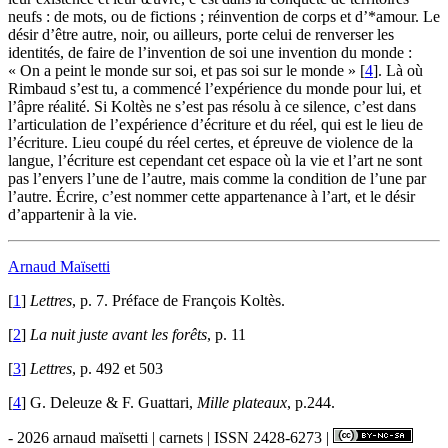
neufs : de mots, ou de fictions ; réinvention de corps et d’*amour. Le
désir d’être autre, noir, ou ailleurs, porte celui de renverser les
identités, de faire de l’invention de soi une invention du monde :
« On a peint le monde sur soi, et pas soi sur le monde »
[
4
]
. Là où
Rimbaud s’est tu, a commencé l’expérience du monde pour lui, et
l’âpre réalité. Si Koltès ne s’est pas résolu à ce silence, c’est dans
l’articulation de l’expérience d’écriture et du réel, qui est le lieu de
l’écriture. Lieu coupé du réel certes, et épreuve de violence de la
langue, l’écriture est cependant cet espace où la vie et l’art ne sont
pas l’envers l’une de l’autre, mais comme la condition de l’une par
l’autre. Écrire, c’est nommer cette appartenance à l’art, et le désir
d’appartenir à la vie.
Arnaud Maïsetti
[
1
]
Lettres
, p. 7. Préface de François Koltès.
[
2
]
La nuit juste avant les forêts
, p. 11
[
3
]
Lettres
, p. 492 et 503
[
4
]
G. Deleuze & F. Guattari,
Mille plateaux
, p.244.
- 2026 arnaud maïsetti | carnets | ISSN 2428-6273 |