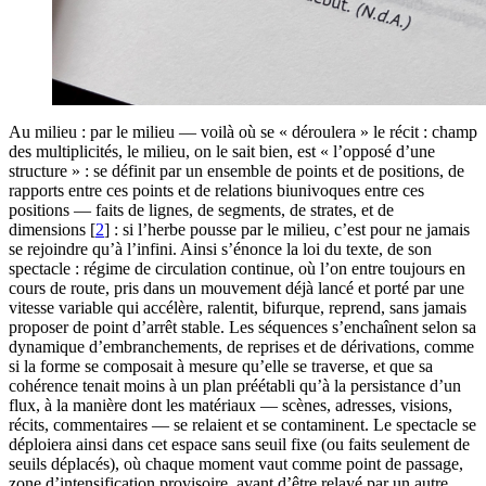
Au milieu : par le milieu — voilà où se « déroulera » le récit : champ
des multiplicités, le milieu, on le sait bien, est « l’opposé d’une
structure » : se définit par un ensemble de points et de positions, de
rapports entre ces points et de relations biunivoques entre ces
positions — faits de lignes, de segments, de strates, et de
dimensions
[
2
]
: si l’herbe pousse par le milieu, c’est pour ne jamais
se rejoindre qu’à l’infini. Ainsi s’énonce la loi du texte, de son
spectacle : régime de circulation continue, où l’on entre toujours en
cours de route, pris dans un mouvement déjà lancé et porté par une
vitesse variable qui accélère, ralentit, bifurque, reprend, sans jamais
proposer de point d’arrêt stable. Les séquences s’enchaînent selon sa
dynamique d’embranchements, de reprises et de dérivations, comme
si la forme se composait à mesure qu’elle se traverse, et que sa
cohérence tenait moins à un plan préétabli qu’à la persistance d’un
flux, à la manière dont les matériaux — scènes, adresses, visions,
récits, commentaires — se relaient et se contaminent. Le spectacle se
déploiera ainsi dans cet espace sans seuil fixe (ou faits seulement de
seuils déplacés), où chaque moment vaut comme point de passage,
zone d’intensification provisoire, avant d’être relayé par un autre,