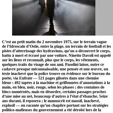
C’est au petit matin du 2 novembre 1975, sur le terrain vague
de l’Idroscalo d’Ostie, entre la plage, un terrain de football et les
pistes d’atterrissage des hydravions, qu’on a découvert le corps,
battu à mort et écrasé par une voiture. Ninetto Davoli est appelé
sur les lieux et reconnaît, plus que le corps, les vêtements,
quelques traits du visage de son ami. Pasolini laisse, outre ce
cadavre presque méconnaissable, une pensée et une œuvre, un
texte inachevé que la police trouve en évidence sur le bureau du
poète, via Eufrate — 521 pages glissées dans une chemise
bleue : 492 tapées à la machine et griffonnées d’annotations à la
main, en bleu, noir, rouge, selon les phases ; des centaines de
blocs numérotés, mais en désordre, certains passages proches
d’une mise au net, beaucoup d’autres à l’état d’ébauche. Seize
ans durant, il reposera ; le manuscrit est massif, inachevé,
explosif — on raconte qu’un chapitre portant sur les stratégies
politico-mafieuses du gouvernement a été dérobé lors de la