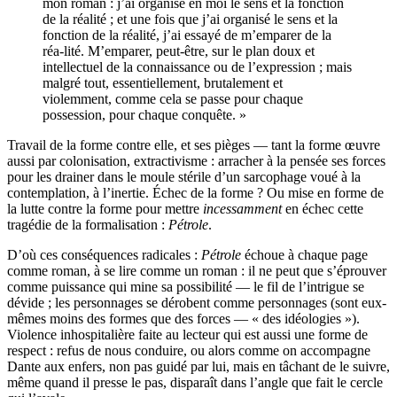
mon roman : j’ai organisé en moi le sens et la fonction
de la réalité ; et une fois que j’ai organisé le sens et la
fonction de la réalité, j’ai essayé de m’emparer de la
réa-lité. M’emparer, peut-être, sur le plan doux et
intellectuel de la connaissance ou de l’expression ; mais
malgré tout, essentiellement, brutalement et
violemment, comme cela se passe pour chaque
possession, pour chaque conquête. »
Travail de la forme contre elle, et ses pièges — tant la forme œuvre
aussi par colonisation, extractivisme : arracher à la pensée ses forces
pour les drainer dans le moule stérile d’un sarcophage voué à la
contemplation, à l’inertie. Échec de la forme ? Ou mise en forme de
la lutte contre la forme pour mettre
incessamment
en échec cette
tragédie de la formalisation :
Pétrole
.
D’où ces conséquences radicales :
Pétrole
échoue à chaque page
comme roman, à se lire comme un roman : il ne peut que s’éprouver
comme puissance qui mine sa possibilité — le fil de l’intrigue se
dévide ; les personnages se dérobent comme personnages (sont eux-
mêmes moins des formes que des forces — « des idéologies »).
Violence inhospitalière faite au lecteur qui est aussi une forme de
respect : refus de nous conduire, ou alors comme on accompagne
Dante aux enfers, non pas guidé par lui, mais en tâchant de le suivre,
même quand il presse le pas, disparaît dans l’angle que fait le cercle