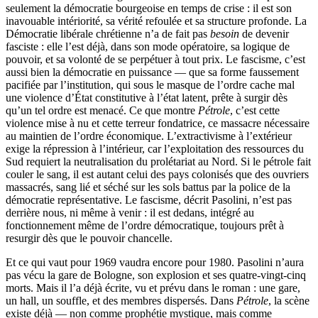
seulement la démocratie bourgeoise en temps de crise : il est son
inavouable intériorité, sa vérité refoulée et sa structure profonde. La
Démocratie libérale chrétienne n’a de fait pas
besoin
de devenir
fasciste : elle l’est déjà, dans son mode opératoire, sa logique de
pouvoir, et sa volonté de se perpétuer à tout prix. Le fascisme, c’est
aussi bien la démocratie en puissance — que sa forme faussement
pacifiée par l’institution, qui sous le masque de l’ordre cache mal
une violence d’État constitutive à l’état latent, prête à surgir dès
qu’un tel ordre est menacé. Ce que montre
Pétrole
, c’est cette
violence mise à nu et cette terreur fondatrice, ce massacre nécessaire
au maintien de l’ordre économique. L’extractivisme à l’extérieur
exige la répression à l’intérieur, car l’exploitation des ressources du
Sud requiert la neutralisation du prolétariat au Nord. Si le pétrole fait
couler le sang, il est autant celui des pays colonisés que des ouvriers
massacrés, sang lié et séché sur les sols battus par la police de la
démocratie représentative. Le fascisme, décrit Pasolini, n’est pas
derrière nous, ni même à venir : il est dedans, intégré au
fonctionnement même de l’ordre démocratique, toujours prêt à
resurgir dès que le pouvoir chancelle.
Et ce qui vaut pour 1969 vaudra encore pour 1980. Pasolini n’aura
pas vécu la gare de Bologne, son explosion et ses quatre-vingt-cinq
morts. Mais il l’a déjà écrite, vu et prévu dans le roman : une gare,
un hall, un souffle, et des membres dispersés. Dans
Pétrole
, la scène
existe déjà — non comme prophétie mystique, mais comme