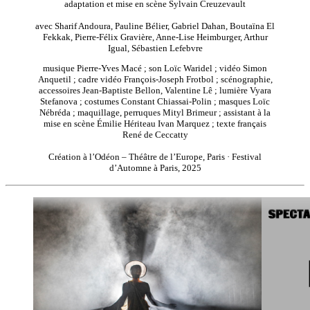
adaptation et mise en scène Sylvain Creuzevault
avec Sharif Andoura, Pauline Bélier, Gabriel Dahan, Boutaïna El
Fekkak, Pierre-Félix Gravière, Anne-Lise Heimburger, Arthur
Igual, Sébastien Lefebvre
musique Pierre-Yves Macé ; son Loïc Waridel ; vidéo Simon
Anquetil ; cadre vidéo François-Joseph Frotbol ; scénographie,
accessoires Jean-Baptiste Bellon, Valentine Lê ; lumière Vyara
Stefanova ; costumes Constant Chiassai-Polin ; masques Loïc
Nébréda ; maquillage, perruques Mityl Brimeur ; assistant à la
mise en scène Émilie Hériteau Ivan Marquez ; texte français
René de Ceccatty
Création à l’Odéon – Théâtre de l’Europe, Paris · Festival
d’Automne à Paris, 2025