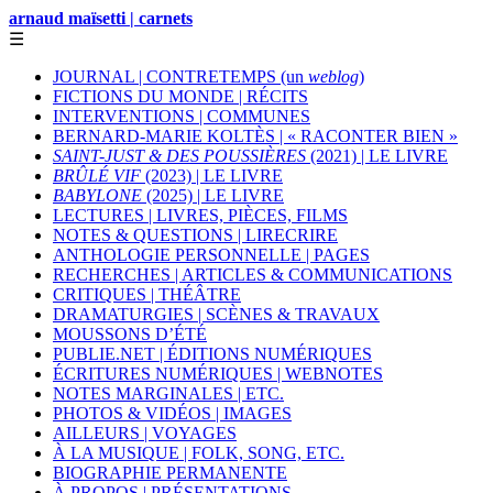
arnaud maïsetti | carnets
☰
JOURNAL | CONTRETEMPS (un
weblog
)
FICTIONS DU MONDE | RÉCITS
INTERVENTIONS | COMMUNES
BERNARD-MARIE KOLTÈS | « RACONTER BIEN »
SAINT-JUST & DES POUSSIÈRES
(2021) | LE LIVRE
BRÛLÉ VIF
(2023) | LE LIVRE
BABYLONE
(2025) | LE LIVRE
LECTURES | LIVRES, PIÈCES, FILMS
NOTES & QUESTIONS | LIRECRIRE
ANTHOLOGIE PERSONNELLE | PAGES
RECHERCHES | ARTICLES & COMMUNICATIONS
CRITIQUES | THÉÂTRE
DRAMATURGIES | SCÈNES & TRAVAUX
MOUSSONS D’ÉTÉ
PUBLIE.NET | ÉDITIONS NUMÉRIQUES
ÉCRITURES NUMÉRIQUES | WEBNOTES
NOTES MARGINALES | ETC.
PHOTOS & VIDÉOS | IMAGES
AILLEURS | VOYAGES
À LA MUSIQUE | FOLK, SONG, ETC.
BIOGRAPHIE PERMANENTE
À PROPOS | PRÉSENTATIONS