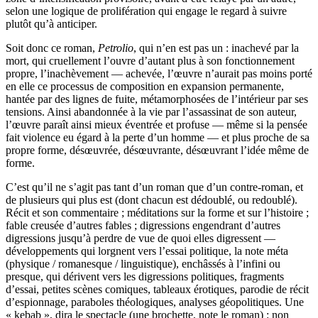
selon une logique de prolifération qui engage le regard à suivre
plutôt qu’à anticiper.
Soit donc ce roman,
Petrolio
, qui n’en est pas un : inachevé par la
mort, qui cruellement l’ouvre d’autant plus à son fonctionnement
propre, l’inachèvement — achevée, l’œuvre n’aurait pas moins porté
en elle ce processus de composition en expansion permanente,
hantée par des lignes de fuite, métamorphosées de l’intérieur par ses
tensions. Ainsi abandonnée à la vie par l’assassinat de son auteur,
l’œuvre paraît ainsi mieux éventrée et profuse — même si la pensée
fait violence eu égard à la perte d’un homme — et plus proche de sa
propre forme, désœuvrée, désœuvrante, désœuvrant l’idée même de
forme.
C’est qu’il ne s’agit pas tant d’un roman que d’un contre-roman, et
de plusieurs qui plus est (dont chacun est dédoublé, ou redoublé).
Récit et son commentaire ; méditations sur la forme et sur l’histoire ;
fable creusée d’autres fables ; digressions engendrant d’autres
digressions jusqu’à perdre de vue de quoi elles digressent —
développements qui lorgnent vers l’essai politique, la note méta
(physique / romanesque / linguistique), enchâssés à l’infini ou
presque, qui dérivent vers les digressions politiques, fragments
d’essai, petites scènes comiques, tableaux érotiques, parodie de récit
d’espionnage, paraboles théologiques, analyses géopolitiques. Une
« kebab », dira le spectacle (une brochette, note le roman) : non