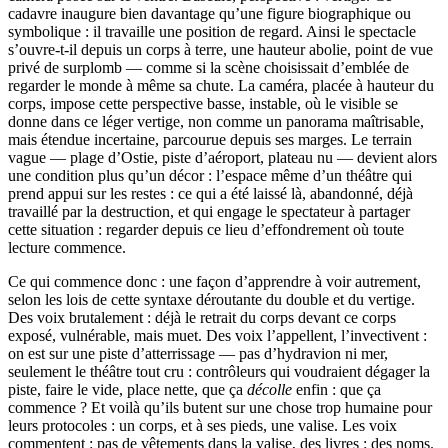
cadavre inaugure bien davantage qu’une figure biographique ou
symbolique : il travaille une position de regard. Ainsi le spectacle
s’ouvre-t-il depuis un corps à terre, une hauteur abolie, point de vue
privé de surplomb — comme si la scène choisissait d’emblée de
regarder le monde à même sa chute. La caméra, placée à hauteur du
corps, impose cette perspective basse, instable, où le visible se
donne dans ce léger vertige, non comme un panorama maîtrisable,
mais étendue incertaine, parcourue depuis ses marges. Le terrain
vague — plage d’Ostie, piste d’aéroport, plateau nu — devient alors
une condition plus qu’un décor : l’espace même d’un théâtre qui
prend appui sur les restes : ce qui a été laissé là, abandonné, déjà
travaillé par la destruction, et qui engage le spectateur à partager
cette situation : regarder depuis ce lieu d’effondrement où toute
lecture commence.
Ce qui commence donc : une façon d’apprendre à voir autrement,
selon les lois de cette syntaxe déroutante du double et du vertige.
Des voix brutalement : déjà le retrait du corps devant ce corps
exposé, vulnérable, mais muet. Des voix l’appellent, l’invectivent :
on est sur une piste d’atterrissage — pas d’hydravion ni mer,
seulement le théâtre tout cru : contrôleurs qui voudraient dégager la
piste, faire le vide, place nette, que ça
décolle
enfin : que ça
commence ? Et voilà qu’ils butent sur une chose trop humaine pour
leurs protocoles : un corps, et à ses pieds, une valise. Les voix
commentent : pas de vêtements dans la valise, des livres : des noms.