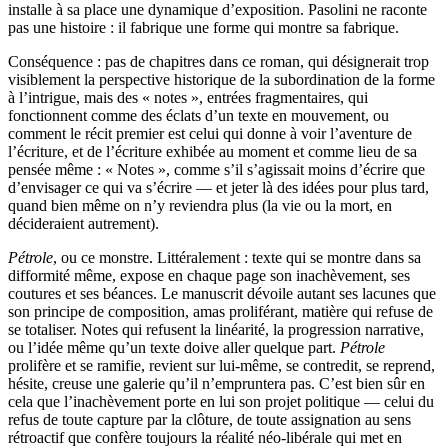
installe à sa place une dynamique d’exposition. Pasolini ne raconte
pas une histoire : il fabrique une forme qui montre sa fabrique.
Conséquence : pas de chapitres dans ce roman, qui désignerait trop
visiblement la perspective historique de la subordination de la forme
à l’intrigue, mais des « notes », entrées fragmentaires, qui
fonctionnent comme des éclats d’un texte en mouvement, ou
comment le récit premier est celui qui donne à voir l’aventure de
l’écriture, et de l’écriture exhibée au moment et comme lieu de sa
pensée même : « Notes », comme s’il s’agissait moins d’écrire que
d’envisager ce qui va s’écrire — et jeter là des idées pour plus tard,
quand bien même on n’y reviendra plus (la vie ou la mort, en
décideraient autrement).
Pétrole
, ou ce monstre. Littéralement : texte qui se montre dans sa
difformité même, expose en chaque page son inachèvement, ses
coutures et ses béances. Le manuscrit dévoile autant ses lacunes que
son principe de composition, amas proliférant, matière qui refuse de
se totaliser. Notes qui refusent la linéarité, la progression narrative,
ou l’idée même qu’un texte doive aller quelque part.
Pétrole
prolifère et se ramifie, revient sur lui-même, se contredit, se reprend,
hésite, creuse une galerie qu’il n’empruntera pas. C’est bien sûr en
cela que l’inachèvement porte en lui son projet politique — celui du
refus de toute capture par la clôture, de toute assignation au sens
rétroactif que confère toujours la réalité néo-libérale qui met en