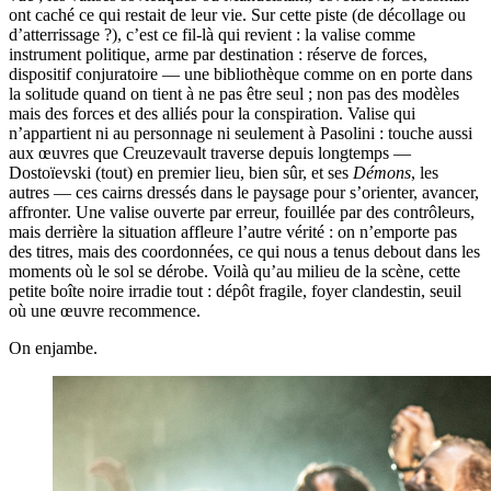
ont caché ce qui restait de leur vie. Sur cette piste (de décollage ou
d’atterrissage ?), c’est ce fil-là qui revient : la valise comme
instrument politique, arme par destination : réserve de forces,
dispositif conjuratoire — une bibliothèque comme on en porte dans
la solitude quand on tient à ne pas être seul ; non pas des modèles
mais des forces et des alliés pour la conspiration. Valise qui
n’appartient ni au personnage ni seulement à Pasolini : touche aussi
aux œuvres que Creuzevault traverse depuis longtemps —
Dostoïevski (tout) en premier lieu, bien sûr, et ses
Démons
, les
autres — ces cairns dressés dans le paysage pour s’orienter, avancer,
affronter. Une valise ouverte par erreur, fouillée par des contrôleurs,
mais derrière la situation affleure l’autre vérité : on n’emporte pas
des titres, mais des coordonnées, ce qui nous a tenus debout dans les
moments où le sol se dérobe. Voilà qu’au milieu de la scène, cette
petite boîte noire irradie tout : dépôt fragile, foyer clandestin, seuil
où une œuvre recommence.
On enjambe.