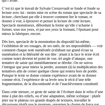
qui l’avale.
C’est ici que le travail de Sylvain Creuzevault se fonde et fonde sa
lecture avec lui : moins mise en scène du roman que spectacle de sa
lecture, cherchant par elle à trouver comment lire le roman, et
donner à voir, à éprouver et penser la lecture de cette lecture.
Spectacle monstrueux, débordant la forme qu’elle s’acharne à
former, sous nos yeux, et par nos yeux la formant, l’épuisant pour
mieux la fabriquer, encore.
Dès lors, spectacle de la monstration du dispositif lui-même,
l’exhibition de ses rouages, de ses ratés, de ses impossibilités — voir
comment chaque note numérotée (exhibant sur grand écran sa
numération et la littérarité de son titre : jetant à la face le texte écrit
comme note) devient tel point de vue, tel angle d’attaque, une
tentative de saisie qui immédiatement se dérobe. On ne suivra
l’intrigue que pour mieux la perdre, assistant (à) la multiplication des
tentatives afin de cerner quelque chose qui restera hors de portée.
Puisque le texte se donne comme expérience avant de se donner
comme récit, l’expérience de sa levée sera le récit d’une telle
fragmentation, de la discontinuité et de l’inachèvement constitutif.
Dans cette mesure, ce geste de saisie de l’écriture dans le refus d’une
mise à plat des reliefs, ou d’une adaptation, même scénique : plutôt
jeter sur le plateau ces grands drapés de textures, travailler le
découpage plutôt que le montage, organiser le champ de force par