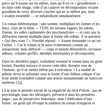
parce qu’il tourne sur lui-même, mais qu’il est ce « grouillement »
(et dans cette image, celle d’un cadavre en décomposition vivante
grouillant de vers), diverses couches qui ne se mêlent pas, mais
s’avalent ensemble — se métabolisent simultanément.
Un roman hétérotopique : une somme, multipliant les formes et les
lieux, ceux de la fable — l’ENI, les terrains vagues, les salons,
Damas, les salles capitonnées des psychanalystes — et ceux que la
diffraction interne multiplie dans la forme elle-même. À la question
« Qui êtes-vous ? », Pasolini répond : « Autant demander ce qu’est
l’infini. ». Car le roman se lit aussi évidemment comme un
autoportrait, mais diffracté — corps et monde démembrés, recousus
ailleurs, volumes greffés, identités traversantes et décomposées.
Dans les dernières pages, souhaitant ressaisir le roman dans un geste
formel, Pasolini renonce et trouve cette idée, dernière ruse de
l’histoire, qu’il ne mettra même pas à exécution. « La totalité de
pétrole devra se présenter sous la forme d’une édition critique d’un
texte inédit (considéré comme une œuvre monumentale un
Satiricon
moderne.)
[
3
]
.
Là se joue le premier travail de la négativité du récit
Pétrole
: pas de
psychologie, mais des idéologies, prévient-il dans les premières
pages ; pas de perspective historique, mais l’édification d’une
forme ; un geste qui révoque la tradition du roman bourgeois et