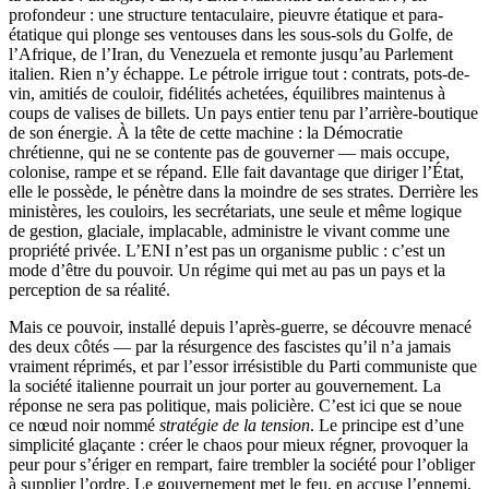
profondeur : une structure tentaculaire, pieuvre étatique et para-
étatique qui plonge ses ventouses dans les sous-sols du Golfe, de
l’Afrique, de l’Iran, du Venezuela et remonte jusqu’au Parlement
italien. Rien n’y échappe. Le pétrole irrigue tout : contrats, pots-de-
vin, amitiés de couloir, fidélités achetées, équilibres maintenus à
coups de valises de billets. Un pays entier tenu par l’arrière-boutique
de son énergie. À la tête de cette machine : la Démocratie
chrétienne, qui ne se contente pas de gouverner — mais occupe,
colonise, rampe et se répand. Elle fait davantage que diriger l’État,
elle le possède, le pénètre dans la moindre de ses strates. Derrière les
ministères, les couloirs, les secrétariats, une seule et même logique
de gestion, glaciale, implacable, administre le vivant comme une
propriété privée. L’ENI n’est pas un organisme public : c’est un
mode d’être du pouvoir. Un régime qui met au pas un pays et la
perception de sa réalité.
Mais ce pouvoir, installé depuis l’après-guerre, se découvre menacé
des deux côtés — par la résurgence des fascistes qu’il n’a jamais
vraiment réprimés, et par l’essor irrésistible du Parti communiste que
la société italienne pourrait un jour porter au gouvernement. La
réponse ne sera pas politique, mais policière. C’est ici que se noue
ce nœud noir nommé
stratégie de la tension
. Le principe est d’une
simplicité glaçante : créer le chaos pour mieux régner, provoquer la
peur pour s’ériger en rempart, faire trembler la société pour l’obliger
à supplier l’ordre. Le gouvernement met le feu, en accuse l’ennemi,