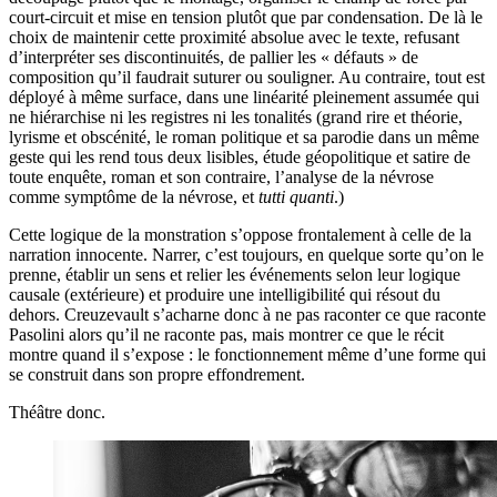
court-circuit et mise en tension plutôt que par condensation. De là le
choix de maintenir cette proximité absolue avec le texte, refusant
d’interpréter ses discontinuités, de pallier les « défauts » de
composition qu’il faudrait suturer ou souligner. Au contraire, tout est
déployé à même surface, dans une linéarité pleinement assumée qui
ne hiérarchise ni les registres ni les tonalités (grand rire et théorie,
lyrisme et obscénité, le roman politique et sa parodie dans un même
geste qui les rend tous deux lisibles, étude géopolitique et satire de
toute enquête, roman et son contraire, l’analyse de la névrose
comme symptôme de la névrose, et
tutti quanti
.)
Cette logique de la monstration s’oppose frontalement à celle de la
narration innocente. Narrer, c’est toujours, en quelque sorte qu’on le
prenne, établir un sens et relier les événements selon leur logique
causale (extérieure) et produire une intelligibilité qui résout du
dehors. Creuzevault s’acharne donc à ne pas raconter ce que raconte
Pasolini alors qu’il ne raconte pas, mais montrer ce que le récit
montre quand il s’expose : le fonctionnement même d’une forme qui
se construit dans son propre effondrement.
Théâtre donc.