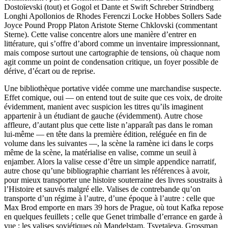
Dostoïevski (tout) et Gogol et Dante et Swift Schreber Strindberg
Longhi Apollonios de Rhodes Ferenczi Locke Hobbes Sollers Sade
Joyce Pound Propp Platon Aristote Sterne Chklovski (commentant
Sterne). Cette valise concentre alors une manière d’entrer en
littérature, qui s’offre d’abord comme un inventaire impressionnant,
mais compose surtout une cartographie de tensions, où chaque nom
agit comme un point de condensation critique, un foyer possible de
dérive, d’écart ou de reprise.
Une bibliothèque portative vidée comme une marchandise suspecte.
Effet comique, oui — on entend tout de suite que ces voix, de droite
évidemment, manient avec suspicion les titres qu’ils imaginent
appartenir à un étudiant de gauche (évidemment). Autre chose
affleure, d’autant plus que cette liste n’apparaît pas dans le roman
lui-même — en tête dans la première édition, reléguée en fin de
volume dans les suivantes —, la scène la ramène ici dans le corps
même de la scène, la matérialise en valise, comme un seuil à
enjamber. Alors la valise cesse d’être un simple appendice narratif,
autre chose qu’une bibliographie charriant les références à avoir,
pour mieux transporter une histoire souterraine des livres soustraits à
l’Histoire et sauvés malgré elle. Valises de contrebande qu’on
transporte d’un régime à l’autre, d’une époque à l’autre : celle que
Max Brod emporte en mars 39 hors de Prague, où tout Kafka repose
en quelques feuillets ; celle que Genet trimballe d’errance en garde à
vue ; les valises soviétiques où Mandelstam, Tsvetaïeva, Grossman