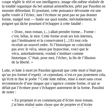
coupe réglée le réel et son intelligence, image elle-même réalisée de
la totalité organique du bel animal aristotélicien, pétri par Pasolini en
monstre débordant. Et pourtant, cette puissance dévorante est une
quête vouée à l’échec, tant l’écriture ne peut pas ne pas donner
forme, malgré tout — butée sur quoi tombe, inévitablement, le
poignet qui tâche pourtant d’échapper à cette fatalité :
« Donc, mon roman, (...) allait prendre forme... Forme :
c’est, hélas, le mot. Cette forme avait ses lois internes,
qui l’instituaient et la conservaient [...] Et tout cela
recréait un nouvel ordre. Si l’historique ne coïncidait
pas avec le vécu, sinon par hypocrisie, voici que le
vécu, autoritairement, voulait s’instituer comme
historique. C’était, pour moi, l’échec, la fin de l’illusion
de la liberté. »
Lutte, et lutte à mort (et Pasolini ignorait que cette mort n’était pas
qu’un jeu formel d’esprit) : et cependant, n’est-ce pas justement cela,
qu’écrit in fine le poète ? Cette lutte même, mise à mort sans cesse
recommencée d’une langue qui s’agence comme forme, et qui se
défait par l’écriture pour s’échapper autrement de la forme. Pasolini
de noter :
« En projetant et en commençant d’écrire mon roman,
j’ai bien réalisé autre chose que de projeter et d’écrire