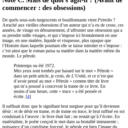
commencer : des obsessions)
De quels sous-sols turgescents et bouillonnants vient
Petrolio
?
Arraché aux vieilles obsessions d’un auteur qui n’a eu de cesse, ces
années, de virage en détournement, d’affronter une obsession qui a
su prendre mille visages, et qui s’impose ici frontalement en une
image, en une matière, liquide et visqueuse, plus opaque que
l’Histoire dans laquelle pourtant elle se laisse miroiter et s’impose :
c’est ainsi que le roman puisa sa matière dans la matière même du
monde. Le pétrole.
Printemps ou été 1972.
Mes yeux sont tombés par hasard sur le mot « Pétrole »
dans un petit article, je crois, de
L’Unità
, et ce n’est que
d’avoir pensé au mot « Pétrole » comme titre de livre
qui m’a poussé à concevoir la trame de ce livre. En
moins d’une heure, cette « trace » a été pensée et
écrite.
[
4
]
Il suffisait donc que le signifiant brut surgisse pour qu’il devienne
désir : et de désir en trame, et de trame en trace, le brut raffiné en soi
conduisait à l’œuvre : le livre était fait ; ne restait qu’à l’écrire. En
matérialiste, le poète conçoit le mot dans sa brutalité immanente ;
puissance d’un cratylisme forcené, le pétrole est bien l’image du