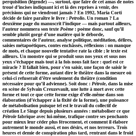
perquisition (légende) —, surtout, que faire de cet amas de notes
troué d’incises indiquant ici et là des reprises à venir, des
précisions qui ne viendront jamais ? En 1992, Maria Corti
décide de faire paraître le livre :
Petrolio
. Un roman ? La
deuxième page du manuscrit l’indique — mais partout ailleurs,
l’auteur nommera son texte
Poème
: poème donc, sauf qu’il
semble plutôt gorgé d’une matière qui le déborde,
commentaires de l’auteur, analyse politique, méditation, délires,
saisies métapoétiques, contes enchâssés, réflexions : on manque
de mots, et chaque nouvelle tentative rate la cible ; le texte est
ailleurs. Un monstre qui se produit sous nos yeux et sous nos
yeux s’échappe mais tout à la fois nous fait face : quel est ce
miracle ? Il fallait bien, pour s’en saisir, une façon de saisir le
présent de cette forme, autant dire le théâtre dans la mesure où
celui-ci refuserait d’être seulement du théâtre (condition
nécessaire pour qu’il advienne). Soit donc :
Pétrole
, dans la mise
en scène de Sylvain Creuzevault, une lutte à mort avec cette
forme et tout ce que cette forme exige d’elle-même dans son
élaboration (d’échapper à la fixité de la forme), une puissance
de métabolisation puisque tel est le travail du collectif de
création Le Singe depuis plusieurs années : métaboliser ce que
Pétrole
fabrique avec lui-même, trafique contre ses penchants
pour mieux leur céder plus férocement, et comment il élabore
autrement le monde aussi, et nos désirs, et nos terreurs. Trois
heures et demie de conspiration plus tard, rentrant dans le froid