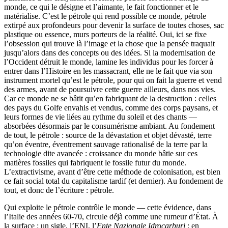
monde, ce qui le désigne et l’aimante, le fait fonctionner et le
matérialise. C’est le pétrole qui rend possible ce monde, pétrole
extirpé aux profondeurs pour devenir la surface de toutes choses, sac
plastique ou essence, murs porteurs de la réalité. Oui, ici se fixe
l’obsession qui trouve là l’image et la chose que la pensée traquait
jusqu’alors dans des concepts ou des idées. Si la modernisation de
l’Occident détruit le monde, lamine les individus pour les forcer à
entrer dans l’Histoire en les massacrant, elle ne le fait que via son
instrument mortel qu’est le pétrole, pour qui on fait la guerre et vend
des armes, avant de poursuivre cette guerre ailleurs, dans nos vies.
Car ce monde ne se bâtit qu’en fabriquant de la destruction : celles
des pays du Golfe envahis et vendus, comme des corps paysans, et
leurs formes de vie liées au rythme du soleil et des chants —
absorbées désormais par le consumérisme ambiant. Au fondement
de tout, le pétrole : source de la dévastation et objet dévasté, terre
qu’on éventre, éventrement sauvage rationalisé de la terre par la
technologie dite avancée : croissance du monde bâtie sur ces
matières fossiles qui fabriquent le fossile futur du monde.
L’extractivisme, avant d’être cette méthode de colonisation, est bien
ce fait social total du capitalisme tardif (et dernier). Au fondement de
tout, et donc de l’écriture : pétrole.
Qui exploite le pétrole contrôle le monde — cette évidence, dans
l’Italie des années 60-70, circule déjà comme une rumeur d’État. À
la surface : un sigle, l’ENI, l’
Ente Nazionale Idrocarburi
; en