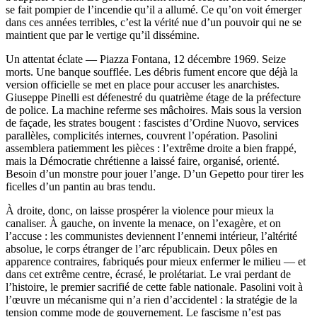
se fait pompier de l’incendie qu’il a allumé. Ce qu’on voit émerger
dans ces années terribles, c’est la vérité nue d’un pouvoir qui ne se
maintient que par le vertige qu’il dissémine.
Un attentat éclate — Piazza Fontana, 12 décembre 1969. Seize
morts. Une banque soufflée. Les débris fument encore que déjà la
version officielle se met en place pour accuser les anarchistes.
Giuseppe Pinelli est défenestré du quatrième étage de la préfecture
de police. La machine referme ses mâchoires. Mais sous la version
de façade, les strates bougent : fascistes d’Ordine Nuovo, services
parallèles, complicités internes, couvrent l’opération. Pasolini
assemblera patiemment les pièces : l’extrême droite a bien frappé,
mais la Démocratie chrétienne a laissé faire, organisé, orienté.
Besoin d’un monstre pour jouer l’ange. D’un Gepetto pour tirer les
ficelles d’un pantin au bras tendu.
À droite, donc, on laisse prospérer la violence pour mieux la
canaliser. À gauche, on invente la menace, on l’exagère, et on
l’accuse : les communistes deviennent l’ennemi intérieur, l’altérité
absolue, le corps étranger de l’arc républicain. Deux pôles en
apparence contraires, fabriqués pour mieux enfermer le milieu — et
dans cet extrême centre, écrasé, le prolétariat. Le vrai perdant de
l’histoire, le premier sacrifié de cette fable nationale. Pasolini voit à
l’œuvre un mécanisme qui n’a rien d’accidentel : la stratégie de la
tension comme mode de gouvernement. Le fascisme n’est pas