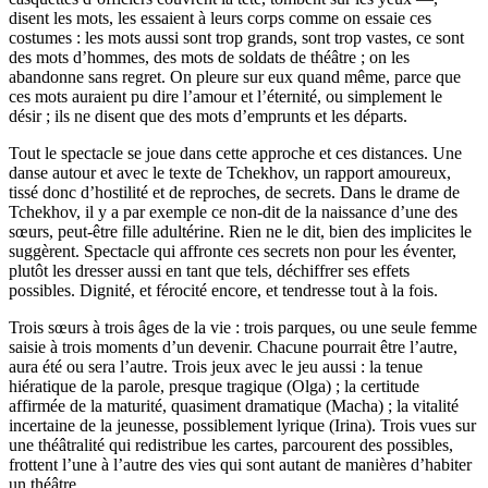
disent les mots, les essaient à leurs corps comme on essaie ces
costumes : les mots aussi sont trop grands, sont trop vastes, ce sont
des mots d’hommes, des mots de soldats de théâtre ; on les
abandonne sans regret. On pleure sur eux quand même, parce que
ces mots auraient pu dire l’amour et l’éternité, ou simplement le
désir ; ils ne disent que des mots d’emprunts et les départs.
Tout le spectacle se joue dans cette approche et ces distances. Une
danse autour et avec le texte de Tchekhov, un rapport amoureux,
tissé donc d’hostilité et de reproches, de secrets. Dans le drame de
Tchekhov, il y a par exemple ce non-dit de la naissance d’une des
sœurs, peut-être fille adultérine. Rien ne le dit, bien des implicites le
suggèrent. Spectacle qui affronte ces secrets non pour les éventer,
plutôt les dresser aussi en tant que tels, déchiffrer ses effets
possibles. Dignité, et férocité encore, et tendresse tout à la fois.
Trois sœurs à trois âges de la vie : trois parques, ou une seule femme
saisie à trois moments d’un devenir. Chacune pourrait être l’autre,
aura été ou sera l’autre. Trois jeux avec le jeu aussi : la tenue
hiératique de la parole, presque tragique (Olga) ; la certitude
affirmée de la maturité, quasiment dramatique (Macha) ; la vitalité
incertaine de la jeunesse, possiblement lyrique (Irina). Trois vues sur
une théâtralité qui redistribue les cartes, parcourent des possibles,
frottent l’une à l’autre des vies qui sont autant de manières d’habiter
un théâtre.