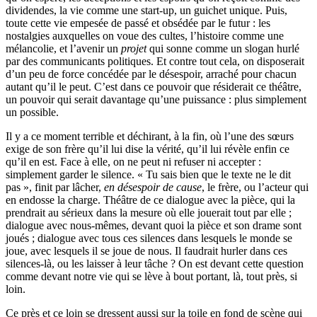
dividendes, la vie comme une start-up, un guichet unique. Puis,
toute cette vie empesée de passé et obsédée par le futur : les
nostalgies auxquelles on voue des cultes, l’histoire comme une
mélancolie, et l’avenir un
projet
qui sonne comme un slogan hurlé
par des communicants politiques. Et contre tout cela, on disposerait
d’un peu de force concédée par le désespoir, arraché pour chacun
autant qu’il le peut. C’est dans ce pouvoir que résiderait ce théâtre,
un pouvoir qui serait davantage qu’une puissance : plus simplement
un possible.
Il y a ce moment terrible et déchirant, à la fin, où l’une des sœurs
exige de son frère qu’il lui dise la vérité, qu’il lui révèle enfin ce
qu’il en est. Face à elle, on ne peut ni refuser ni accepter :
simplement garder le silence. « Tu sais bien que le texte ne le dit
pas », finit par lâcher,
en désespoir de cause
, le frère, ou l’acteur qui
en endosse la charge. Théâtre de ce dialogue avec la pièce, qui la
prendrait au sérieux dans la mesure où elle jouerait tout par elle ;
dialogue avec nous-mêmes, devant quoi la pièce et son drame sont
joués ; dialogue avec tous ces silences dans lesquels le monde se
joue, avec lesquels il se joue de nous. Il faudrait hurler dans ces
silences-là, ou les laisser à leur tâche ? On est devant cette question
comme devant notre vie qui se lève à bout portant, là, tout près, si
loin.
Ce près et ce loin se dressent aussi sur la toile en fond de scène qui