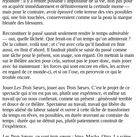
rejoindre : il y a rendre possible l’impossible de la vie, non pas pour
en acquérir immédiatement et définitivement la certitude morne —
mais pour le contraire, avoir éprouvé cette terreur des vies possibles
qui, une fois touchées, conserveraient comme sur la peau la marque
bleutée des blessures.
Reconstituer le passé saurait seulement rendre le temps
admirable
— oui, quelle lâcheté. Que ferait-on d’un temps qu’on admirerait ?
De la culture, voilà tout ; et c’est avec cela qu’il faudrait en finir
aussi, en finir d’abord. Il faudrait plutôt se saisir du passé comme
une tâche pour le présent, son usage, son regard. On mettrait la main
sur le théâtre ancien pour cela, surtout pas le jouer donc, mais jouer
avec lui maintenant : les forces qui sont encore en elles, les activer
en regard de ce monde-ci, et si on l’ose, en percevoir ce qui le
trouble encore.
Jouer
Les Trois Sœurs
, jouer aux
Trois Sœurs
. C’est le projet de ce
spectacle qui n’en est pas un, plutôt une expérience, et même un
travail qu’on nous confierait, comme un présent : générosité terrible
et douce de ce théâtre. Spectateur au travail, travail qui libère du
temps aliéné du labeur salarié et ouvre à cette tâche de transformer
du temps en rêves, en possibles, en durée œuvrant au contraire du
temps : durée qui ne détruit pas, plutôt patiemment construit de
l’expérience.
Les Trois Sœurs
, ce sont trois sœurs : Irina, Macha, Olga. La scène