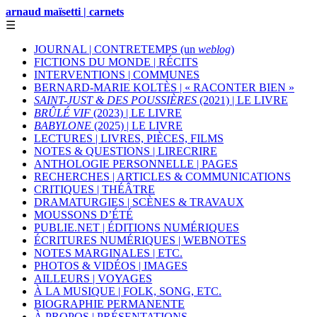
arnaud maïsetti | carnets
☰
JOURNAL | CONTRETEMPS (un
weblog
)
FICTIONS DU MONDE | RÉCITS
INTERVENTIONS | COMMUNES
BERNARD-MARIE KOLTÈS | « RACONTER BIEN »
SAINT-JUST & DES POUSSIÈRES
(2021) | LE LIVRE
BRÛLÉ VIF
(2023) | LE LIVRE
BABYLONE
(2025) | LE LIVRE
LECTURES | LIVRES, PIÈCES, FILMS
NOTES & QUESTIONS | LIRECRIRE
ANTHOLOGIE PERSONNELLE | PAGES
RECHERCHES | ARTICLES & COMMUNICATIONS
CRITIQUES | THÉÂTRE
DRAMATURGIES | SCÈNES & TRAVAUX
MOUSSONS D’ÉTÉ
PUBLIE.NET | ÉDITIONS NUMÉRIQUES
ÉCRITURES NUMÉRIQUES | WEBNOTES
NOTES MARGINALES | ETC.
PHOTOS & VIDÉOS | IMAGES
AILLEURS | VOYAGES
À LA MUSIQUE | FOLK, SONG, ETC.
BIOGRAPHIE PERMANENTE
À PROPOS | PRÉSENTATIONS