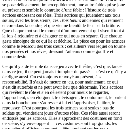
se pose délicatement, imperceptiblement, une autre fable qui se joue
au présent et semble le contraire d’une fable : l’histoire de trois
actrices endossant ces rôles. Trois actrices qui joueraient aux trois
sœurs, avec les trois sœurs, ces
Trois Sœurs
anciennes qui remuent
encore dans la cendre, et que vienne bientôt le feu – et la brûlure.
Que chaque mot soit le moment d’un mouvement qui viserait tout à
la fois à rejoindre et à désigner ce qui nous en sépare. Que chaque
geste témoigne de ce qui lie et déchire. La pièce est pour les actrices
comme le Moscou des trois sœurs : cet ailleurs vers lequel on tourne
nos pensées et nos rêves, dressant l’ailleurs comme gouffre et
comme désir.
Ce qu’il y a de terrible dans ce jeu avec le théâtre, c’est que, lancé
dans ce jeu, il ne peut jamais triompher du passé — c’est ce qu’il y a
de digne aussi. On est toujours renvoyé au présent, à sa
responsabilité. Il s’agit de mettre en jeu, pour maintenant, ce qui
s’est dit autrefois et ne peut avoir lieu que désormais. Trois actrices
qui revêtent le rôle et s’en délestent pour mieux le regarder,
l’approchent, s’en éloignent, le dévisagent, le contournent, le parlent
dans la bouche pour s’adresser à lui et l’apprivoiser, l’attirer, le
repousser. C’est pourquoi les trois actrices sont seules : pas de
soldats qui viendraient jouer d’autres rôles. Ces rôles aussi seront
endossés par les actrices. Elles s’approchent des costumes en fond
de scène, s’y enveloppent — ces costumes sont trop grands, les
casquettes d’officiers couvrent la tête, tombent sur les yeux —,