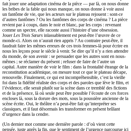
fait jouer une adaptation cinéma de la pièce — par là, on nous donne
les bribes de la fable qui nous manque, on nous donne à voir aussi
un fantôme de vie, que les acteurs sur le plateau rejouent : sont-ce
d’autres fantômes ? Ou les fantômes des corps de cinéma ? La pièce
revient par à coups, dans le noir et blanc, par les corps : revenant
comme un spectre, elle raconte aussi l’histoire d’une obsession.
Jouer
Les Trois Sœurs
inlassablement est peut-être l’œuvre de ce
monde-ci. Alors on n’aurait rien appris ? Au contraire peut-être, il
faudrait faire les mêmes erreurs de ces trois femmes-là pour écrire en
nous les leçons pour le siècle à venir. Se dire qu’il n’y a rien attendre
du monde, de son avenir : se persuader que les autres sont en nous-
mêmes ; se réclamer du présent ; refuser de faire de l’autre un
capital. Autre manière de voir le film : dans la frontalité étrange de la
reconstitution académique, on mesure tout ce que le plateau décape,
renouvelle. Finalement, ce qui est incompréhensible, c’est la vieille
foi dans la fidélité réaliste des corps et des paroles que lève le film, et
l’évidence, elle serait plutôt sur la scène dans ce tremblé des fictions
et de la présence, là où seule peut être possible l’écoute de ces forces
encloses là, sous la dorure des mots, sous la poussière ancienne de la
scène écrite. Oui, le théâtre n’a peut-être fait qu’interpréter ses
classiques, et il faut désormais les transformer en présent brûlant
d’urgence dans la cendre.
(Un dernier mot comme une dernière parole : d’où vient cette
pensée, juste après la fin, que le sentiment de l’urgence parcourue ici