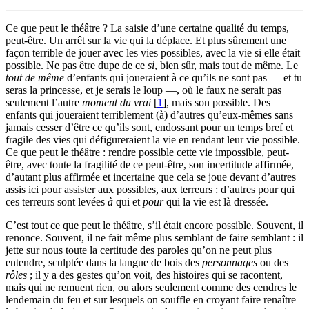
Ce que peut le théâtre ? La saisie d’une certaine qualité du temps,
peut-être. Un arrêt sur la vie qui la déplace. Et plus sûrement une
façon terrible de jouer avec les vies possibles, avec la vie si elle était
possible. Ne pas être dupe de ce
si
, bien sûr, mais tout de même. Le
tout de même
d’enfants qui joueraient à ce qu’ils ne sont pas — et tu
seras la princesse, et je serais le loup —, où le faux ne serait pas
seulement l’autre
moment du vrai
[
1
]
, mais son possible. Des
enfants qui joueraient terriblement (à) d’autres qu’eux-mêmes sans
jamais cesser d’être ce qu’ils sont, endossant pour un temps bref et
fragile des vies qui défigureraient la vie en rendant leur vie possible.
Ce que peut le théâtre : rendre possible cette vie impossible, peut-
être, avec toute la fragilité de ce peut-être, son incertitude affirmée,
d’autant plus affirmée et incertaine que cela se joue devant d’autres
assis ici pour assister aux possibles, aux terreurs : d’autres pour qui
ces terreurs sont levées
à
qui et
pour
qui la vie est là dressée.
C’est tout ce que peut le théâtre, s’il était encore possible. Souvent, il
renonce. Souvent, il ne fait même plus semblant de faire semblant : il
jette sur nous toute la certitude des paroles qu’on ne peut plus
entendre, sculptée dans la langue de bois des
personnages
ou des
rôles
; il y a des gestes qu’on voit, des histoires qui se racontent,
mais qui ne remuent rien, ou alors seulement comme des cendres le
lendemain du feu et sur lesquels on souffle en croyant faire renaître