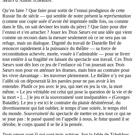
Sœurs
d’Anton Tchekhov.
Qu’en faire ? Que faire pour sortir de l’ennui prodigieux de cette
Russie fin de siècle — qui semble de notre présent la
représentation
(comme une copie usée d’avoir été imprimée mille fois, ou comme
dans le fils, on sait deviner les traits du père) ? Que faire pour dire
l’ennui et s’en arracher ? Jouer les
Trois Sœurs
est une idée qui vient
comme un recours dans la mesure seulement où ce ne sera pas un
refuge, mais un dialogue. Dignité du travail de Danielle Bré de
renoncer rapidement à la puissance du théâtre — sa force de
reconstitution achevée, morte, vouée à l’admirable — pour se livrer
tout entière à sa fragilité en faisant du spectacle son travail. Ces
Trois
Sœurs
sont dès lors ce jeu de l’enfance où l’on jouerait aux
Trois
Sœurs
non pour en atténuer les drames, mais bien au contraire pour
les vivre davantage – les traverser pleinement. Le théâtre n’y est pas
l’alibi où on déposerait là les paroles pour ne pas avoir à les
entendre. Plutôt ce jeu avec le jeu, qui met en jeu la vie, la mort
même. « Le jeu véritable est celui qui pose la question de la vie et de
la mort » […] le jeu et la souveraineté sont inséparables » (Georges
Bataille). Le jeu y est ici le contraire du plaisir désintéressé, du
divertissement qui fait oublier, le temps d’une soirée, le temps réel
du monde.
Souveraineté
du spectacle de mettre en jeu tout ce qui ne
se joue pas : le passé quand on l’appelle à nous, le futur quand il se
dérobe, le corps quand il se lie à la pensée.
Trois sœurs sont là qui sont trois actrices. Sur la fable de Tchekhov