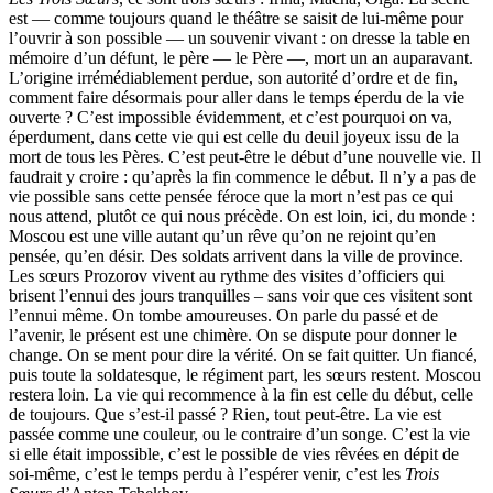
est — comme toujours quand le théâtre se saisit de lui-même pour
l’ouvrir à son possible — un souvenir vivant : on dresse la table en
mémoire d’un défunt, le père — le Père —, mort un an auparavant.
L’origine irrémédiablement perdue, son autorité d’ordre et de fin,
comment faire désormais pour aller dans le temps éperdu de la vie
ouverte ? C’est impossible évidemment, et c’est pourquoi on va,
éperdument, dans cette vie qui est celle du deuil joyeux issu de la
mort de tous les Pères. C’est peut-être le début d’une nouvelle vie. Il
faudrait y croire : qu’après la fin commence le début. Il n’y a pas de
vie possible sans cette pensée féroce que la mort n’est pas ce qui
nous attend, plutôt ce qui nous précède. On est loin, ici, du monde :
Moscou est une ville autant qu’un rêve qu’on ne rejoint qu’en
pensée, qu’en désir. Des soldats arrivent dans la ville de province.
Les sœurs Prozorov vivent au rythme des visites d’officiers qui
brisent l’ennui des jours tranquilles – sans voir que ces visitent sont
l’ennui même. On tombe amoureuses. On parle du passé et de
l’avenir, le présent est une chimère. On se dispute pour donner le
change. On se ment pour dire la vérité. On se fait quitter. Un fiancé,
puis toute la soldatesque, le régiment part, les sœurs restent. Moscou
restera loin. La vie qui recommence à la fin est celle du début, celle
de toujours. Que s’est-il passé ? Rien, tout peut-être. La vie est
passée comme une couleur, ou le contraire d’un songe. C’est la vie
si elle était impossible, c’est le possible de vies rêvées en dépit de
soi-même, c’est le temps perdu à l’espérer venir, c’est les
Trois