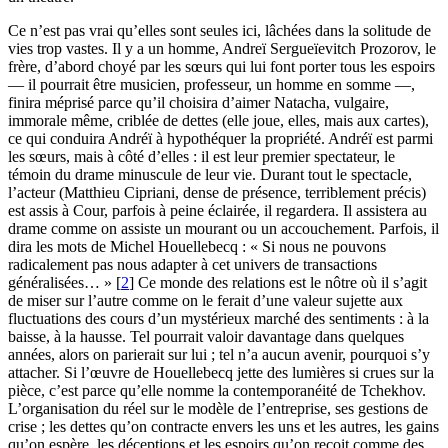
Ce n’est pas vrai qu’elles sont seules ici, lâchées dans la solitude de
vies trop vastes. Il y a un homme, Andreï Sergueïevitch Prozorov, le
frère, d’abord choyé par les sœurs qui lui font porter tous les espoirs
— il pourrait être musicien, professeur, un homme en somme —,
finira méprisé parce qu’il choisira d’aimer Natacha, vulgaire,
immorale même, criblée de dettes (elle joue, elles, mais aux cartes),
ce qui conduira Andréï à hypothéquer la propriété. Andréï est parmi
les sœurs, mais à côté d’elles : il est leur premier spectateur, le
témoin du drame minuscule de leur vie. Durant tout le spectacle,
l’acteur (Matthieu Cipriani, dense de présence, terriblement précis)
est assis à Cour, parfois à peine éclairée, il regardera. Il assistera au
drame comme on assiste un mourant ou un accouchement. Parfois, il
dira les mots de Michel Houellebecq : « Si nous ne pouvons
radicalement pas nous adapter à cet univers de transactions
généralisées… »
[
2
]
Ce monde des relations est le nôtre où il s’agit
de miser sur l’autre comme on le ferait d’une valeur sujette aux
fluctuations des cours d’un mystérieux marché des sentiments : à la
baisse, à la hausse. Tel pourrait valoir davantage dans quelques
années, alors on parierait sur lui ; tel n’a aucun avenir, pourquoi s’y
attacher. Si l’œuvre de Houellebecq jette des lumières si crues sur la
pièce, c’est parce qu’elle nomme la contemporanéité de Tchekhov.
L’organisation du réel sur le modèle de l’entreprise, ses gestions de
crise ; les dettes qu’on contracte envers les uns et les autres, les gains
qu’on espère, les déceptions et les espoirs qu’on reçoit comme des