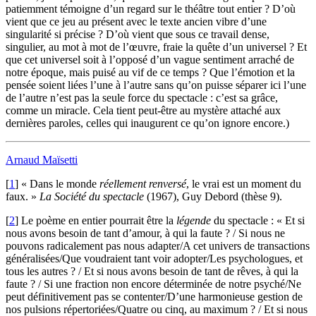
patiemment témoigne d’un regard sur le théâtre tout entier ? D’où
vient que ce jeu au présent avec le texte ancien vibre d’une
singularité si précise ? D’où vient que sous ce travail dense,
singulier, au mot à mot de l’œuvre, fraie la quête d’un universel ? Et
que cet universel soit à l’opposé d’un vague sentiment arraché de
notre époque, mais puisé au vif de ce temps ? Que l’émotion et la
pensée soient liées l’une à l’autre sans qu’on puisse séparer ici l’une
de l’autre n’est pas la seule force du spectacle : c’est sa grâce,
comme un miracle. Cela tient peut-être au mystère attaché aux
dernières paroles, celles qui inaugurent ce qu’on ignore encore.)
Arnaud Maïsetti
[
1
]
« Dans le monde
réellement renversé
, le vrai est un moment du
faux. »
La Société du spectacle
(1967), Guy Debord (thèse 9).
[
2
]
Le poème en entier pourrait être la
légende
du spectacle : « Et si
nous avons besoin de tant d’amour, à qui la faute ? / Si nous ne
pouvons radicalement pas nous adapter/A cet univers de transactions
généralisées/Que voudraient tant voir adopter/Les psychologues, et
tous les autres ? / Et si nous avons besoin de tant de rêves, à qui la
faute ? / Si une fraction non encore déterminée de notre psyché/Ne
peut définitivement pas se contenter/D’une harmonieuse gestion de
nos pulsions répertoriées/Quatre ou cinq, au maximum ? / Et si nous