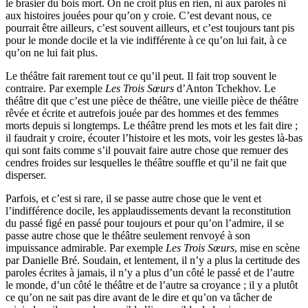
le brasier du bois mort. On ne croit plus en rien, ni aux paroles ni
aux histoires jouées pour qu’on y croie. C’est devant nous, ce
pourrait être ailleurs, c’est souvent ailleurs, et c’est toujours tant pis
pour le monde docile et la vie indifférente à ce qu’on lui fait, à ce
qu’on ne lui fait plus.
Le théâtre fait rarement tout ce qu’il peut. Il fait trop souvent le
contraire. Par exemple
Les Trois Sœurs
d’Anton Tchekhov. Le
théâtre dit que c’est une pièce de théâtre, une vieille pièce de théâtre
rêvée et écrite et autrefois jouée par des hommes et des femmes
morts depuis si longtemps. Le théâtre prend les mots et les fait dire ;
il faudrait y croire, écouter l’histoire et les mots, voir les gestes là-bas
qui sont faits comme s’il pouvait faire autre chose que remuer des
cendres froides sur lesquelles le théâtre souffle et qu’il ne fait que
disperser.
Parfois, et c’est si rare, il se passe autre chose que le vent et
l’indifférence docile, les applaudissements devant la reconstitution
du passé figé en passé pour toujours et pour qu’on l’admire, il se
passe autre chose que le théâtre seulement renvoyé à son
impuissance admirable. Par exemple
Les Trois Sœurs
, mise en scène
par Danielle Bré. Soudain, et lentement, il n’y a plus la certitude des
paroles écrites à jamais, il n’y a plus d’un côté le passé et de l’autre
le monde, d’un côté le théâtre et de l’autre sa croyance ; il y a plutôt
ce qu’on ne sait pas dire avant de le dire et qu’on va tâcher de