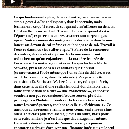
Ce qui bouleverse le plus, dans ce théâtre, tient peut-être à ce
simple geste
d’aller
et d’exposer, dans l’incertain, mais
fermement, ce qu’il en est de soi quand on s’affronte au dehors.
C’est un théorème radical. Travail du théâtre quand il est à
l’épure : (s’) exposer aux autres, avancer son corps un pas
après l’autre, comme des mots, comme des mains dans le noir :
lancer au-devant de soi-même ce qu’on ignore de soi. Travail à
l’œuvre dans nos vies : aller et
quoi
? Faire de la rencontre —
des autres, des accidents qui sur le chemin nous feront
trébucher, ou qu’on enjambera — la matière froissée de
l’existence. La matière, oui, et vive. Le spectacle de Malte
Schwind, présenté dans les conditions que l’on sait
(contrevenant à l’idée même que l’on se fait du théâtre, « cet
art de la rencontre », disait Grotowski), s’expose à cette
exposition-là. Saisissant Walser à la lettre, celle qu’il écrit,
dans cette nouvelle d’une radicale nudité dont la fable tient
toute entière dans son titre — une
Promenade
—, ce théâtre
voudrait non pas reconstituer l’œuvre source, plutôt la
prolonger en l’habitant : soulever la leçon enclose, en tirer
toutes les conséquences, et d’abord celle-ci, déchirante : « Ce
que nous comprenons et aimons nous comprend et nous aime
aussi. Je n’étais plus moi-même, j’étais un autre, mais pour
cette raison même je n’en étais que davantage moi-même.
Dans cette douce lumière de l’amour, je croyais pouvoir
constater ou devoir éprouver que l’homme intérieur est le seul