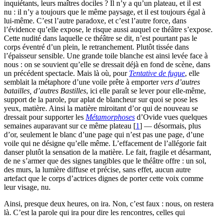
inquiétants, leurs maîtres dociles ? Il n’y a qu’un plateau, et il est
nu : il n’y a toujours que le même paysage, et il est toujours égal à
lui-même. C’est l’autre paradoxe, et c’est l’autre force, dans
l’évidence qu’elle expose, le risque aussi auquel ce théâtre s’expose.
Cette nudité dans laquelle ce théâtre se dit, n’est pourtant pas le
corps éventré d’un plein, le retranchement. Plutôt tissée dans
l’épaisseur sensible. Une grande toile blanche est ainsi levée face à
nous : on se souvient qu’elle se dressait déjà en fond de scène, dans
un précédent spectacle. Mais là où, pour
Tentative de fugue
, elle
semblait la métaphore d’une voile prête à emporter
vers d’autres
batailles, d’autres Bastilles
, ici elle paraît se lever pour elle-même,
support de la parole, pur aplat de blancheur sur quoi se pose les
yeux, matière. Ainsi la matière miroitant d’or qui de nouveau se
dressait pour supporter les
Métamorphoses
d’Ovide vues quelques
semaines auparavant sur ce même plateau
[
1
]
— désormais, plus
d’or, seulement le blanc d’une page qui n’est pas une page, d’une
voile qui ne désigne qu’elle même. L’effacement de l’allégorie fait
danser plutôt la sensation de la matière. Le fait, fragile et désarmant,
de ne s’armer que des signes tangibles que le théâtre offre : un sol,
des murs, la lumière diffuse et précise, sans effet, aucun autre
artefact que le corps d’actrices dignes de porter cette voix comme
leur visage, nu.
Ainsi, presque deux heures, on ira. Non, c’est faux : nous, on restera
là. C’est la parole qui ira pour dire les rencontres, celles qui