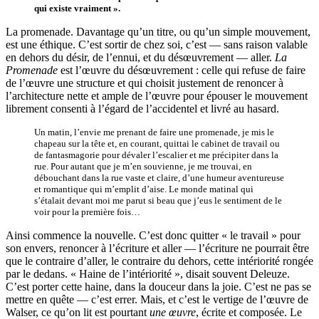
qui existe vraiment ».
La promenade. Davantage qu’un titre, ou qu’un simple mouvement,
est une éthique. C’est sortir de chez soi, c’est — sans raison valable
en dehors du désir, de l’ennui, et du désœuvrement — aller.
La
Promenade
est l’œuvre du désœuvrement : celle qui refuse de faire
de l’œuvre une structure et qui choisit justement de renoncer à
l’architecture nette et ample de l’œuvre pour épouser le mouvement
librement consenti à l’égard de l’accidentel et livré au hasard.
Un matin, l’envie me prenant de faire une promenade, je mis le
chapeau sur la tête et, en courant, quittai le cabinet de travail ou
de fantasmagorie pour dévaler l’escalier et me précipiter dans la
rue. Pour autant que je m’en souvienne, je me trouvai, en
débouchant dans la rue vaste et claire, d’une humeur aventureuse
et romantique qui m’emplit d’aise. Le monde matinal qui
s’étalait devant moi me parut si beau que j’eus le sentiment de le
voir pour la première fois…
Ainsi commence la nouvelle. C’est donc quitter « le travail » pour
son envers, renoncer à l’écriture et aller — l’écriture ne pourrait être
que le contraire d’aller, le contraire du dehors, cette intériorité rongée
par le dedans. « Haine de l’intériorité », disait souvent Deleuze.
C’est porter cette haine, dans la douceur dans la joie. C’est ne pas se
mettre en quête — c’est errer. Mais, et c’est le vertige de l’œuvre de
Walser, ce qu’on lit est pourtant
une œuvre
, écrite et composée. Le