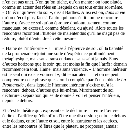
n’en est pas une). Non qu’on triche, qu’on mente : on joue plutôt,
comme un acteur des rôles en lesquels on est tout entier soi-même.
« On écrit qu’avec du soi », disait Barthes. Ainsi est-on,
dans la vie
qu’on n’écrit plus, face à l’autre qui nous écrit : on ne rencontre
l’autre qu’avec ce soi qu’on éprouve douloureusement comme
manquant, ou excessif, comme désolant, ou ajusté. Alors toutes les
rencontres racontent l’histoire de malentendus qu’il ne s’agit pas de
réduire, plutôt d’entendre à cette mesure.
« Haine de l’intériorité » ? – mise à l’épreuve de soi, où la banalité
de la promenade rejoint une sorte d’expérience profondément
métaphysique, mais sans transcendance, sans salut jamais. Sans
d’autres horizons que le soir, qui est moins la fin que l’arrêt ; demain
recommencera tout. Haine, mais sans violence. « L’homme intérieur
est le seul qui existe vraiment », dit le narrateur — et on ne peut
comprendre cette phrase que si on la complète par l’ensemble de
La
Promenade
, dans laquelle l’homme intérieur n’existe qu’à la
rencontre, dehors, d’autres que lui-même. Miroitement de soi,
déchirure : séparation qui seule donne à voir et penser l’intérieur,
depuis le dehors.
Et c’est le théâtre qui, exposant cette déchirure — entre l’œuvre
écrite et l’artifice qu’elle offre d’être une discussion ; entre le dehors
et le dedans, entre l’autre et soi, entre le narrateur et les actrices,
entre les rencontres (d’êtres que le plateau ne proposera jamais :