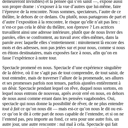
demeureront invisibles) et la pensée qui s’en saisit —, expose aussi
son propre drame : s’exposer à la vue d’autres que lui-même, faire
l’épreuve de la rencontre. Nous sommes, spectateurs, l’autre de ce
théâtre, le dehors de ce dedans. Ou plutôt, nous partageons de part et
d’autre l’exposition à la rencontre, le risque qu’elle n’ait pas lieu :
n’est-ce pas cela le désir du théâtre, son épreuve ? Les actrices
travaillent ainsi une adresse intérieure, plutôt que de nous livrer des
paroles, elles se confrontent, au travail avec elles-mêmes, dans la
parole avec laquelle elles s’entretiennent : miroitement là encore des
mots et des adresses, non pas jetées sur et pour nous, comme si nous
en étions destinataires, mais exposées face à nous, afin qu’on en
fasse l’expérience à notre tour.
Spectacle promené en nous. Spectacle d’une expérience singulière
de la dérive, où il ne s’agit pas de tout comprendre, de tout saisir, de
tout entendre, mais de traverser l’allure de la promenade, ses allures
et ses promesses parfois non tenues, parfois ajustées entièrement à
un désir. Spectacle pendant lequel on rêve, duquel nous sortons, en
lequel nous entrons de nouveau, après avoir erré en nous, en dehors
de nous aussi comme errant dans les pensées vagabondes. Oui,
spectacle qui nous donne la possibilité de rêver, de ne plus entendre
tout à fait
ce qu’on nous dit — mais est-ce qu’on nous le dit ou est-
ce qu’on le dit à cette part de nous capable de l’entendre, et si on ne
l’entend pas, peu importe au fond, ce sera pour une autre fois, un
autre jour, une autre rencontre : nul mal à cela. Spectacle qui fait