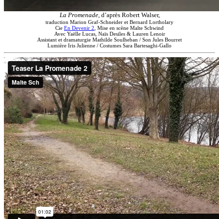
La Promenade
, d’après Robert Walser,
traduction Marion Graf-Schneider et Bernard Lortholary
Cie
En Devenir 2
, Mise en scène Malte Schwind
Avec Yaëlle Lucas, Naïs Desiles & Lauren Lenoir
Assistant et dramaturgie Mathilde Soulheban / Son Jules Bourret
Lumière Iris Julienne / Costumes Sara Bartesaghi-Gallo