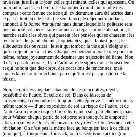
ravissent, justifient le jour, celles qui minent, celles qui agressent. On
pourrait retracer le chemin. Le banquier à qui il faut rendre des
comptes ; cette femme croisée qui, évidemment aura été actrice dans
le passé, tout en elle le dit (ce sera faux) ; le déjeuner mondain,
annoncé
à la bonne franquette
mais durant laquelle la politesse sera
une autorité policière : faire honneur au repas comme aliénation ; la
marche seule ; les rêves qui passent ; les pensées qui se chassent ; les
rencontres de grand chemin, inquiétantes, quasi fantastiques ; les
silhouettes des ouvriers ; le soir qui tombe ; la vie qui s’éloigne et
qu’on rejoint tout à la fois. Chaque événement n’existe que pour lui-
même, refuse joyeusement de dessiner une trajectoire édifiante. Non,
il n’y a pas de morale. Il y a l’arbitraire de signes qui se bousculent
et qui ne sont que des corps, des occasions de rencontres, mais
jamais la rencontre n’échoue, parce qu’il n’est pas question de la
réussir.
Non, ce qui s’essaie, dans chacune de ces rencontres, c’est la
possibilité de l’autre. Et celle de soi. Dans ce faisceau de
croisements, la rencontre est toujours cette épreuve — même douce,
même tendre — d’une exposition de soi au risque de l’autre, et de
l’autre à son propre risque. On se livre, bien sûr, partiellement, mais
pour Walser, chaque partie de soi porte son tout qu’elle emporte :
alors, on se livre. On s’y découvre, on s’y révèle. On s’essaie à cette
révélation. On n’est pas le même face au banquier, face à ce chien
(quoique), à l’inquiétant Tomsack, ou à la séduisante actrice (qui