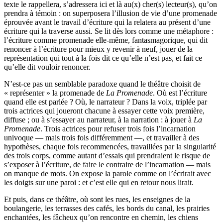
texte le rappellera, s’adressera ici et là au(x) cher(s) lecteur(s), qu’on
prendra à témoin : on superposera l’illusion de vie d’une promenade
éprouvée avant le travail d’écriture qui la relatera au présent d’une
écriture qui la traverse aussi. Se lit dès lors comme une métaphore :
l’écriture comme promenade elle-même, fantasmagorique, qui dit
renoncer à l’écriture pour mieux y revenir à neuf, jouer de la
représentation qui tout à la fois dit ce qu’elle n’est pas, et fait ce
qu’elle dit vouloir renoncer.
N’est-ce pas un semblable paradoxe quand le théâtre choisit de
« représenter » la promenade de
La Promenade
. Où est l’écriture
quand elle est parlée ? Où, le narrateur ? Dans la voix, triplée par
trois actrices qui joueront chacune à essayer cette voix première,
diffuse ; ou à s’essayer au narrateur, à la narration : à jouer à
La
Promenade
. Trois actrices pour refuser trois fois l’incarnation
univoque — mais trois fois différemment —, et travailler à des
hypothèses, chaque fois recommencées, travaillées par la singularité
des trois corps, comme autant d’essais qui prendraient le risque de
s’exposer à l’écriture, de faire le contraire de l’incarnation — mais
on manque de mots. On expose la parole comme on l’écrirait avec
les doigts sur une paroi : et c’est elle qui en retour nous lirait.
Et puis, dans ce théâtre, où sont les rues, les enseignes de la
boulangerie, les terrasses des cafés, les bords du canal, les prairies
enchantées, les fâcheux qu’on rencontre en chemin, les chiens