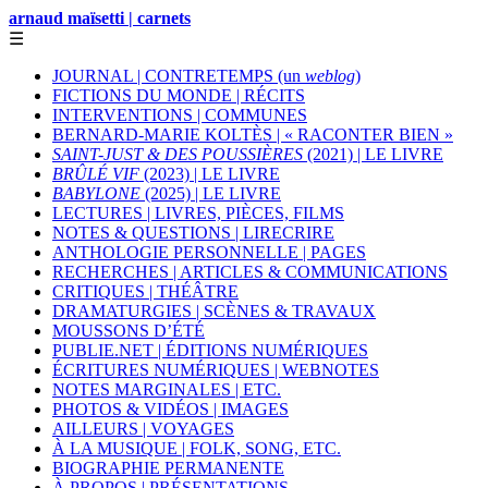
arnaud maïsetti | carnets
☰
JOURNAL | CONTRETEMPS (un
weblog
)
FICTIONS DU MONDE | RÉCITS
INTERVENTIONS | COMMUNES
BERNARD-MARIE KOLTÈS | « RACONTER BIEN »
SAINT-JUST & DES POUSSIÈRES
(2021) | LE LIVRE
BRÛLÉ VIF
(2023) | LE LIVRE
BABYLONE
(2025) | LE LIVRE
LECTURES | LIVRES, PIÈCES, FILMS
NOTES & QUESTIONS | LIRECRIRE
ANTHOLOGIE PERSONNELLE | PAGES
RECHERCHES | ARTICLES & COMMUNICATIONS
CRITIQUES | THÉÂTRE
DRAMATURGIES | SCÈNES & TRAVAUX
MOUSSONS D’ÉTÉ
PUBLIE.NET | ÉDITIONS NUMÉRIQUES
ÉCRITURES NUMÉRIQUES | WEBNOTES
NOTES MARGINALES | ETC.
PHOTOS & VIDÉOS | IMAGES
AILLEURS | VOYAGES
À LA MUSIQUE | FOLK, SONG, ETC.
BIOGRAPHIE PERMANENTE
À PROPOS | PRÉSENTATIONS