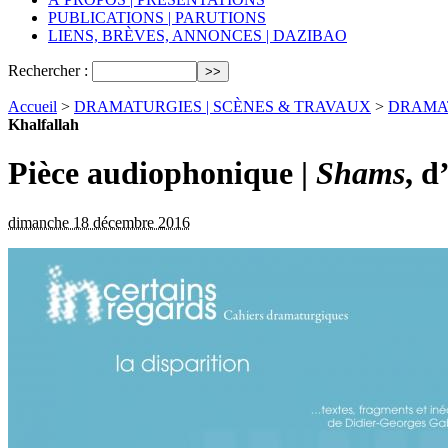
PUBLICATIONS | PARUTIONS
LIENS, BRÈVES, ANNONCES | DAZIBAO
Rechercher :
Accueil
>
DRAMATURGIES | SCÈNES & TRAVAUX
>
DRAMAT
Khalfallah
Pièce audiophonique |
Shams
, 
dimanche 18 décembre 2016