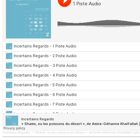
Incertains Regards
·
« Shams, ou les poissons du désert », de Amira-Géhanne Khalfallah | par 