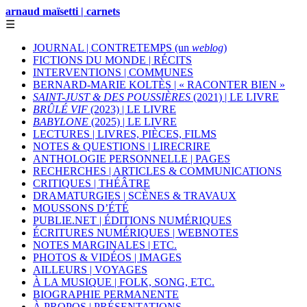
arnaud maïsetti | carnets
☰
JOURNAL | CONTRETEMPS (un
weblog
)
FICTIONS DU MONDE | RÉCITS
INTERVENTIONS | COMMUNES
BERNARD-MARIE KOLTÈS | « RACONTER BIEN »
SAINT-JUST & DES POUSSIÈRES
(2021) | LE LIVRE
BRÛLÉ VIF
(2023) | LE LIVRE
BABYLONE
(2025) | LE LIVRE
LECTURES | LIVRES, PIÈCES, FILMS
NOTES & QUESTIONS | LIRECRIRE
ANTHOLOGIE PERSONNELLE | PAGES
RECHERCHES | ARTICLES & COMMUNICATIONS
CRITIQUES | THÉÂTRE
DRAMATURGIES | SCÈNES & TRAVAUX
MOUSSONS D’ÉTÉ
PUBLIE.NET | ÉDITIONS NUMÉRIQUES
ÉCRITURES NUMÉRIQUES | WEBNOTES
NOTES MARGINALES | ETC.
PHOTOS & VIDÉOS | IMAGES
AILLEURS | VOYAGES
À LA MUSIQUE | FOLK, SONG, ETC.
BIOGRAPHIE PERMANENTE
À PROPOS | PRÉSENTATIONS