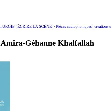
URGIE | ÉCRIRE LA SCÈNE
>
Pièces audiophoniques | créations u
d’Amira-Géhanne Khalfallah