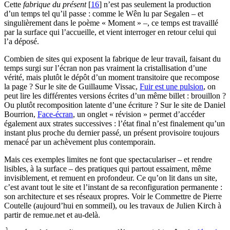
Cette
fabrique du présent
[
16
]
n’est pas seulement la production
d’un temps tel qu’il passe : comme le Wên lu par Segalen – et
singulièrement dans le poème « Moment » –, ce temps est travaillé
par la surface qui l’accueille, et vient interroger en retour celui qui
l’a déposé.
Combien de sites qui exposent la fabrique de leur travail, faisant du
temps surgi sur l’écran non pas vraiment la cristallisation d’une
vérité, mais plutôt le dépôt d’un moment transitoire que recompose
la page ? Sur le site de Guillaume Vissac,
Fuir est une pulsion
, on
peut lire les différentes versions écrites d’un même billet : brouillon ?
Ou plutôt recomposition latente d’une écriture ? Sur le site de Daniel
Bourrion,
Face-écran
, un onglet « révision » permet d’accéder
également aux strates successives : l’état final n’est finalement qu’un
instant plus proche du dernier passé, un présent provisoire toujours
menacé par un achèvement plus contemporain.
Mais ces exemples limites ne font que spectaculariser – et rendre
lisibles, à la surface – des pratiques qui partout essaiment, même
invisiblement, et remuent en profondeur. Ce qu’on lit dans un site,
c’est avant tout le site et l’instant de sa reconfiguration permanente :
son architecture et ses réseaux propres. Voir le Commettre de Pierre
Coutelle (aujourd’hui en sommeil), ou les travaux de Julien Kirch à
partir de remue.net et au-delà.