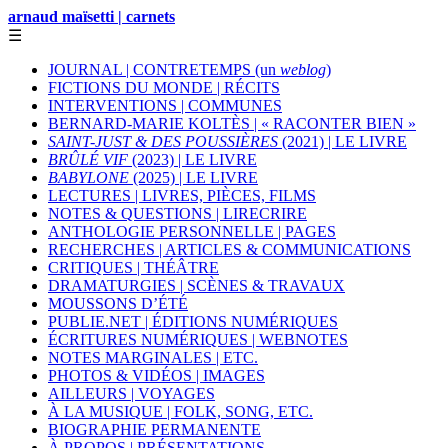
arnaud maïsetti | carnets
☰
JOURNAL | CONTRETEMPS (un
weblog
)
FICTIONS DU MONDE | RÉCITS
INTERVENTIONS | COMMUNES
BERNARD-MARIE KOLTÈS | « RACONTER BIEN »
SAINT-JUST & DES POUSSIÈRES
(2021) | LE LIVRE
BRÛLÉ VIF
(2023) | LE LIVRE
BABYLONE
(2025) | LE LIVRE
LECTURES | LIVRES, PIÈCES, FILMS
NOTES & QUESTIONS | LIRECRIRE
ANTHOLOGIE PERSONNELLE | PAGES
RECHERCHES | ARTICLES & COMMUNICATIONS
CRITIQUES | THÉÂTRE
DRAMATURGIES | SCÈNES & TRAVAUX
MOUSSONS D’ÉTÉ
PUBLIE.NET | ÉDITIONS NUMÉRIQUES
ÉCRITURES NUMÉRIQUES | WEBNOTES
NOTES MARGINALES | ETC.
PHOTOS & VIDÉOS | IMAGES
AILLEURS | VOYAGES
À LA MUSIQUE | FOLK, SONG, ETC.
BIOGRAPHIE PERMANENTE
À PROPOS | PRÉSENTATIONS