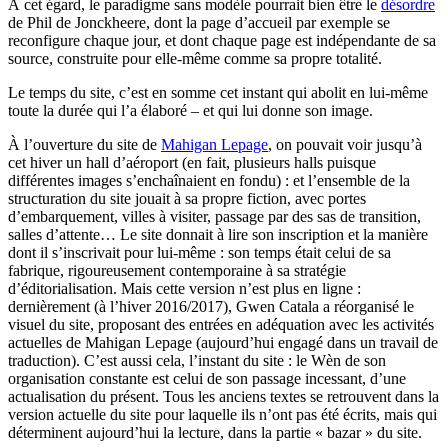
À cet égard, le paradigme sans modèle pourrait bien être le
désordre
de Phil de Jonckheere, dont la page d’accueil par exemple se
reconfigure chaque jour, et dont chaque page est indépendante de sa
source, construite pour elle-même comme sa propre totalité.
Le temps du site, c’est en somme cet instant qui abolit en lui-même
toute la durée qui l’a élaboré – et qui lui donne son image.
À l’ouverture du site de
Mahigan Lepage
, on pouvait voir jusqu’à
cet hiver un hall d’aéroport (en fait, plusieurs halls puisque
différentes images s’enchaînaient en fondu) : et l’ensemble de la
structuration du site jouait à sa propre fiction, avec portes
d’embarquement, villes à visiter, passage par des sas de transition,
salles d’attente… Le site donnait à lire son inscription et la manière
dont il s’inscrivait pour lui-même : son temps était celui de sa
fabrique, rigoureusement contemporaine à sa stratégie
d’éditorialisation. Mais cette version n’est plus en ligne :
dernièrement (à l’hiver 2016/2017), Gwen Catala a réorganisé le
visuel du site, proposant des entrées en adéquation avec les activités
actuelles de Mahigan Lepage (aujourd’hui engagé dans un travail de
traduction). C’est aussi cela, l’instant du site : le Wèn de son
organisation constante est celui de son passage incessant, d’une
actualisation du présent. Tous les anciens textes se retrouvent dans la
version actuelle du site pour laquelle ils n’ont pas été écrits, mais qui
déterminent aujourd’hui la lecture, dans la partie « bazar » du site.