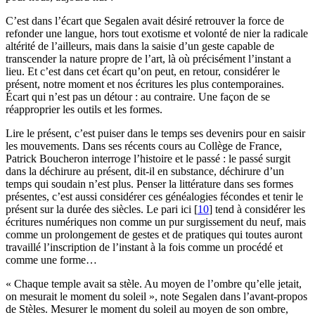
C’est dans l’écart que Segalen avait désiré retrouver la force de
refonder une langue, hors tout exotisme et volonté de nier la radicale
altérité de l’ailleurs, mais dans la saisie d’un geste capable de
transcender la nature propre de l’art, là où précisément l’instant a
lieu. Et c’est dans cet écart qu’on peut, en retour, considérer le
présent, notre moment et nos écritures les plus contemporaines.
Écart qui n’est pas un détour : au contraire. Une façon de se
réapproprier les outils et les formes.
Lire le présent, c’est puiser dans le temps ses devenirs pour en saisir
les mouvements. Dans ses récents cours au Collège de France,
Patrick Boucheron interroge l’histoire et le passé : le passé surgit
dans la déchirure au présent, dit-il en substance, déchirure d’un
temps qui soudain n’est plus. Penser la littérature dans ses formes
présentes, c’est aussi considérer ces généalogies fécondes et tenir le
présent sur la durée des siècles. Le pari ici
[
10
]
tend à considérer les
écritures numériques non comme un pur surgissement du neuf, mais
comme un prolongement de gestes et de pratiques qui toutes auront
travaillé l’inscription de l’instant à la fois comme un procédé et
comme une forme…
« Chaque temple avait sa stèle. Au moyen de l’ombre qu’elle jetait,
on mesurait le moment du soleil », note Segalen dans l’avant-propos
de Stèles. Mesurer le moment du soleil au moyen de son ombre,