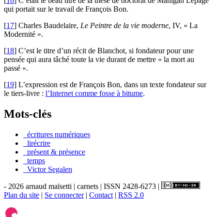
[
16
]
C’était le beau titre de la thèse de doctorat de Mahigan Lepage
qui portait sur le travail de François Bon.
[
17
]
Charles Baudelaire,
Le Peintre de la vie moderne
, IV, « La
Modernité ».
[
18
]
C’est le titre d’un récit de Blanchot, si fondateur pour une
pensée qui aura tâché toute la vie durant de mettre « la mort au
passé ».
[
19
]
L’expression est de François Bon, dans un texte fondateur sur
le tiers-livre :
l’Internet comme fosse à bitume
.
Mots-clés
_écritures numériques
_lirécrire
_présent & présence
_temps
_Victor Segalen
- 2026 arnaud maïsetti | carnets | ISSN 2428-6273 |
Plan du site
|
Se connecter
|
Contact
|
RSS 2.0