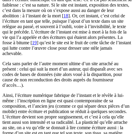
faiblesse : c’est sa nature. Si le site est instant, exposition des textes,
c’est dans la mesure où on s’expose aussi au danger de leur
abolition : à l’instant de la mort
[
18
]
. Or, cet instant, c’est celui de
l’écriture en tant que telle, puisque l’ajout d’un texte dans un site
relègue au passé, et souvent à l’oubli, voire à l’invisibilité, le texte
qui le précède. L’écriture de l’instant est mise à mort à la fois de la
vie qui l’a appelée et des écritures qui étaient alors présentes. La
fosse à bitume
[
19
]
qu’est le site est le fruit de cette tâche de l’instant
qui lutte contre l’œuvre close pour dresser une stèle jamais
achevable.
Cela sans parler de l’autre moment ultime d’un site arraché au
présent : celui qui suit la mort d’un auteur, qui disparaît avec ses
codes de bases de données (site alors voué à la disparition, pour
cause de non reconduction des droits auprès du fournisseur
d’accès…).
Ainsi, l’écriture numérique fabrique de l’instant et le révèle à lui-
même : l’inscription en ligne est quasi contemporaine de sa
composition, et l’ancien jeu (comme ce qui sépare deux pièces d’un
mobile) entre écriture et publication se réduit à quelques secondes.
L’écriture devient son propre surgissement, et c’est à cela qu’elle
tient aussi son intensité et sa radicalité. La plasticité qu’elle arrache
au site, on a vu qu’elle se donnait à lire comme écriture aussi : la
forme d’un site est en tant que tel son texte, son tissu, sa matière