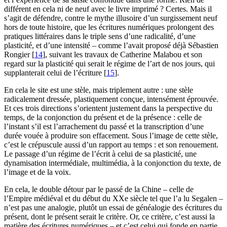
différent en cela ni de neuf avec le livre imprimé ? Certes. Mais il
s’agit de défendre, contre le mythe illusoire d’un surgissement neuf
hors de toute histoire, que les écritures numériques prolongent des
pratiques littéraires dans le triple sens d’une radicalité, d’une
plasticité, et d’une intensité – comme l’avait proposé déjà Sébastien
Rongier
[
14
]
, suivant les travaux de Catherine Malabou et son
regard sur la plasticité qui serait le régime de l’art de nos jours, qui
supplanterait celui de l’écriture
[
15
]
.
En cela le site est une stèle, mais triplement autre : une stèle
radicalement dressée, plastiquement conçue, intensément éprouvée.
Et ces trois directions s’orientent justement dans la perspective du
temps, de la conjonction du présent et de la présence : celle de
l’instant s’il est l’arrachement du passé et la transcription d’une
durée vouée à produire son effacement. Sous l’image de cette stèle,
c’est le crépuscule aussi d’un rapport au temps : et son renouement.
Le passage d’un régime de l’écrit à celui de sa plasticité, une
dynamisation intermédiale, multimédia, à la conjonction du texte, de
l’image et de la voix.
En cela, le double détour par le passé de la Chine – celle de
l’Empire médiéval et du début du XXe siècle tel que l’a lu Segalen –
n’est pas une analogie, plutôt un essai de généalogie des écritures du
présent, dont le présent serait le critère. Or, ce critère, c’est aussi la
matière des écritures numériques – et c’est celui qui fonde en partie