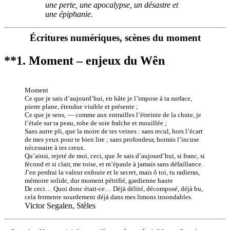
une perte, une apocalypse, un désastre et
une épiphanie.
Écritures numériques, scènes du moment
**
1. Moment – enjeux du Wên
Moment
Ce que je sais d’aujourd’hui, en hâte je l’impose à ta surface,
pierre plane, étendue visible et présente ;
Ce que je sens, — comme aux entrailles l’étreinte de la chute, je
l’étale sur ta peau, robe de soie fraîche et mouillée ;
Sans autre pli, que la moire de tes veines : sans recul, hors l’écart
de mes yeux pour te bien lire ; sans profondeur, hormis l’incuse
nécessaire à tes creux.
Qu’ainsi, rejeté de moi, ceci, que Je sais d’aujourd’hui, si franc, si
fécond et si clair, me toise, et m’épaule à jamais sans défaillance.
J’en perdrai la valeur enfouie et le secret, mais ô toi, tu radieras,
mémoire solide, dur moment pétrifié, gardienne haute
De ceci… Quoi donc était-ce… Déjà délité, décomposé, déjà bu,
cela fermente sourdement déjà dans mes limons insondables.
Victor Segalen, Stèles