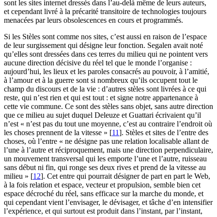
sont les sites internet dressés dans l’au-delà même de leurs auteurs,
et cependant livré à la précarité transitoire de technologies toujours
menacées par leurs obsolescences en cours et programmés.
Si les Stèles sont comme nos sites, c’est aussi en raison de l’espace
de leur surgissement qui désigne leur fonction. Segalen avait noté
qu’elles sont dressées dans ces terres du milieu qui ne pointent vers
aucune direction décisive du réel tel que le monde l’organise :
aujourd’hui, les lieux et les paroles consacrés au pouvoir, à l’amitié,
à l’amour et à la guerre sont si nombreux qu’ils occupent tout le
champ du discours et de la vie : d’autres stèles sont livrées à ce qui
reste, qui n’est rien et qui est tout : et signe notre appartenance à
cette vie commune. Ce sont des stèles sans objet, sans autre direction
que ce milieu au sujet duquel Deleuze et Guattari écrivaient qu’il
n’est « n’est pas du tout une moyenne, c’est au contraire l’endroit où
les choses prennent de la vitesse »
[
11
]
. Stèles et sites de l’entre des
choses, où l’entre « ne désigne pas une relation localisable allant de
l’une à l’autre et réciproquement, mais une direction perpendiculaire,
un mouvement transversal qui les emporte l’une et l’autre, ruisseau
sans début ni fin, qui ronge ses deux rives et prend de la vitesse au
milieu »
[
12
]
. Cet entre qui pourrait désigner de part en part le Web,
à la fois relation et espace, vecteur et propulsion, semble bien cet
espace décroché du réel, sans efficace sur la marche du monde, et
qui cependant vient l’envisager, le dévisager, et tâche d’en intensifier
l’expérience, et qui surtout est produit dans l’instant, par l’instant,