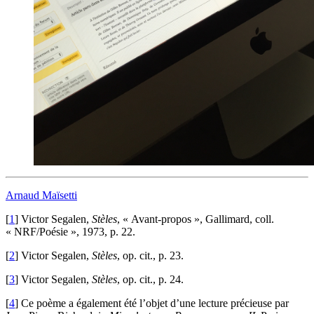
Arnaud Maïsetti
[
1
]
Victor Segalen,
Stèles
, « Avant-propos », Gallimard, coll.
« NRF/Poésie », 1973, p. 22.
[
2
]
Victor Segalen,
Stèles
, op. cit., p. 23.
[
3
]
Victor Segalen,
Stèles
, op. cit., p. 24.
[
4
]
Ce poème a également été l’objet d’une lecture précieuse par