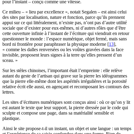
pour l’instant – conçu comme une vitesse.
Ce milieu – « lieu par excellence », notait Segalen – est ainsi celui
des sites par localisation, nature et fonction, parce qu’ils prennent
appui sur ce qui littéralement, n’existe pas, n’ont pas d’autre utilité
sociale que d’exister pour eux-mêmes, ni d’autres rôles que d’être
cette ouverture infinie à l’instant de l’écriture qui viendrait en retour
questionner le monde : l’espace numérique, objet fermé, mais sans
bord ni frontière pour paraphraser la physique moderne
[
13
]
,
« comme les dalles renversées ou les voûtes gravées dans la face
invisible, proposent leurs signes à la terre qu’elles pressent d’un
sceau. »
Sur les stèles chinoises, l’important était l’empreinte : elle relève
autant du geste de l’artisan qui grave sur la pierre les idéogrammes
que la pierre elle-même dont les aspérités irrégulières et la porosité
relative écrit elle aussi, en agençant et recomposant les contours des
lettres.
Les sites d’écritures numériques sont conçus ainsi : où ce qu’on y lit
est autant le texte que leur support, la pierre dressée par le code qui
sculpte et compose une page, dans sa matérialité sensible et
plastique.
Ainsi le site propose-t-il un instant, un objet et une langue : un temps
et l’expérience de sa saisie confondue dans une forme. Rien de