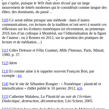
qui s’opère, puisque le
Wên
était alors récusé par un large
mouvement de lettrés modernes qui le considérait comme langue des
élites, des dominants, du passé…
[
10
]
Ce serait même presque une méthode : dans d’autres
communications, ces lectures de la tradition m’ont servi à nourrir ces
réflexions sur les écritures numériques (et récemment, au printemps
2016 lors d’un colloque à Montréal, sur l’éditorialisation de la figure
de l’auteur ; ou à Rennes en 2012, sur la question des pratiques de
lecture et de médiation…)
[
11
]
Gilles Deleuze et Félix Guattari,
Mille Plateaux
, Paris, Minuit,
1980, p. 37.
[
12
]
Idem
[
13
]
Et comme aime à le rappeler souvent François Bon, par
exemple :
ici
.
[
14
]
Sur le site de Sébastien Rongier : « Numérique : plasticité et
intensification » (billet publié le 10 janvier 2012,
ici
).
[
15
]
Catherine Malabou,
La Plasticité au soir de l’écriture.
Dialectique, destruction, déconstruction
, Léo Scheer, 2005.