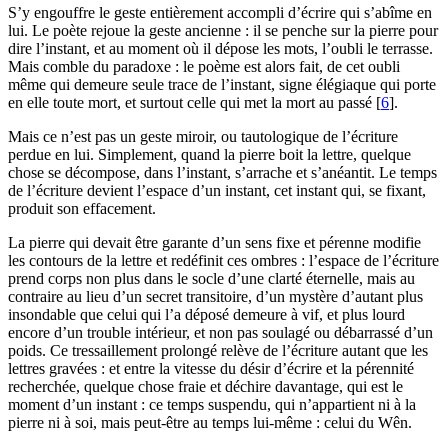
S’y engouffre le geste entièrement accompli d’écrire qui s’abîme en
lui. Le poète rejoue la geste ancienne : il se penche sur la pierre pour
dire l’instant, et au moment où il dépose les mots, l’oubli le terrasse.
Mais comble du paradoxe : le poème est alors fait, de cet oubli
même qui demeure seule trace de l’instant, signe élégiaque qui porte
en elle toute mort, et surtout celle qui met la mort au passé
[
6
]
.
Mais ce n’est pas un geste miroir, ou tautologique de l’écriture
perdue en lui. Simplement, quand la pierre boit la lettre, quelque
chose se décompose, dans l’instant, s’arrache et s’anéantit. Le temps
de l’écriture devient l’espace d’un instant, cet instant qui, se fixant,
produit son effacement.
La pierre qui devait être garante d’un sens fixe et pérenne modifie
les contours de la lettre et redéfinit ces ombres : l’espace de l’écriture
prend corps non plus dans le socle d’une clarté éternelle, mais au
contraire au lieu d’un secret transitoire, d’un mystère d’autant plus
insondable que celui qui l’a déposé demeure à vif, et plus lourd
encore d’un trouble intérieur, et non pas soulagé ou débarrassé d’un
poids. Ce tressaillement prolongé relève de l’écriture autant que les
lettres gravées : et entre la vitesse du désir d’écrire et la pérennité
recherchée, quelque chose fraie et déchire davantage, qui est le
moment d’un instant : ce temps suspendu, qui n’appartient ni à la
pierre ni à soi, mais peut-être au temps lui-même : celui du Wên.