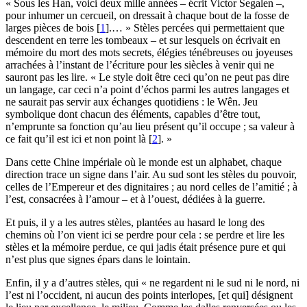
« Sous les Han, voici deux mille années – écrit Victor Segalen –,
pour inhumer un cercueil, on dressait à chaque bout de la fosse de
larges pièces de bois
[
1
]
.… » Stèles percées qui permettaient que
descendent en terre les tombeaux – et sur lesquels on écrivait en
mémoire du mort des mots secrets, élégies ténébreuses ou joyeuses
arrachées à l’instant de l’écriture pour les siècles à venir qui ne
sauront pas les lire. « Le style doit être ceci qu’on ne peut pas dire
un langage, car ceci n’a point d’échos parmi les autres langages et
ne saurait pas servir aux échanges quotidiens : le Wên. Jeu
symbolique dont chacun des éléments, capables d’être tout,
n’emprunte sa fonction qu’au lieu présent qu’il occupe ; sa valeur à
ce fait qu’il est ici et non point là
[
2
]
. »
Dans cette Chine impériale où le monde est un alphabet, chaque
direction trace un signe dans l’air. Au sud sont les stèles du pouvoir,
celles de l’Empereur et des dignitaires ; au nord celles de l’amitié ; à
l’est, consacrées à l’amour – et à l’ouest, dédiées à la guerre.
Et puis, il y a les autres stèles, plantées au hasard le long des
chemins où l’on vient ici se perdre pour cela : se perdre et lire les
stèles et la mémoire perdue, ce qui jadis était présence pure et qui
n’est plus que signes épars dans le lointain.
Enfin, il y a d’autres stèles, qui « ne regardent ni le sud ni le nord, ni
l’est ni l’occident, ni aucun des points interlopes, [et qui] désignent