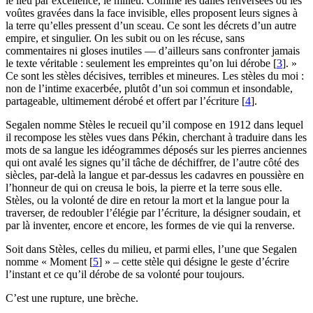
le lieu par excellence, le milieu. Comme les dalles renversées ou les
voûtes gravées dans la face invisible, elles proposent leurs signes à
la terre qu’elles pressent d’un sceau. Ce sont les décrets d’un autre
empire, et singulier. On les subit ou on les récuse, sans
commentaires ni gloses inutiles — d’ailleurs sans confronter jamais
le texte véritable : seulement les empreintes qu’on lui dérobe
[
3
]
. »
Ce sont les stèles décisives, terribles et mineures. Les stèles du moi :
non de l’intime exacerbée, plutôt d’un soi commun et insondable,
partageable, ultimement dérobé et offert par l’écriture
[
4
]
.
Segalen nomme Stèles le recueil qu’il compose en 1912 dans lequel
il recompose les stèles vues dans Pékin, cherchant à traduire dans les
mots de sa langue les idéogrammes déposés sur les pierres anciennes
qui ont avalé les signes qu’il tâche de déchiffrer, de l’autre côté des
siècles, par-delà la langue et par-dessus les cadavres en poussière en
l’honneur de qui on creusa le bois, la pierre et la terre sous elle.
Stèles, ou la volonté de dire en retour la mort et la langue pour la
traverser, de redoubler l’élégie par l’écriture, la désigner soudain, et
par là inventer, encore et encore, les formes de vie qui la renverse.
Soit dans Stèles, celles du milieu, et parmi elles, l’une que Segalen
nomme « Moment
[
5
]
» – cette stèle qui désigne le geste d’écrire
l’instant et ce qu’il dérobe de sa volonté pour toujours.
C’est une rupture, une brèche.