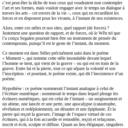
c’est peut-être la tâche de tous ceux qui voudraient non contempler
l’art et ses formes, mais vouloir engager avec le temps un dialogue à
travers les arts – cet envers de la vie –, ceux qui en recueillent les
forces et en disposent pour les vivants, à l’instant de nos existences.
Alors, entre ces stèles et nos sites, quel rapport (de forces) ?
Justement une question de rapport, et de forces, où le Wên tel que
l’a conçu Segalen pourrait bien être un instrument de pensée du
contemporain, puisqu’il est le geste de l’instant, du moment.
Ce moment est dans Stèles précisément saisi dans le poème
« Moment », qui nomme cette stèle insondable devant lequel
l’homme se tient, qui vient de la graver – ou qui est en train de la
graver. Entre lui et la pierre, tout ce qui sépare la volonté et son
l’inscription : et pourtant, le poème existe, qui dit l’inexistence d’un
poème.
Hypothèse : ce poème nommerait l’instant analogue à celui de
l’écriture numérique : nommerait le temps dans lequel plonge les
écritures numériques, qui est celui de l’instant – un surgissement et
un abime, une lancée et une perte, une apocalypse (catastrophe,
révélation et redéploiement), un désastre et une épiphanie. Et la
pierre qui reçoit la gravure, l’image de l’espace virtuel de ces
écritures, qui à la fois accueille et remodèle, reçoit et refaçonne,
inscrit et écrit, sculpte et diffuse. Quant au lieu élégiaque, singuliers