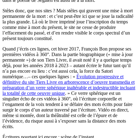
dans le poème de Segalen est aussi lié à la mort.
Stèles donc, que nos sites ? Mais stèles qui gravent une mise à mort
permanente de la mort : et c’est peut-être ici que se joue la radicalité
la plus grande. Là où le livre imprimé joue l’inscription du temps
comme mise à mort du présent, le site ne cesse de produire
l’effacement du passé, et d’en rendre visible le corps spectral d’un
présent toujours constitué.
Quand j’écris ces lignes, cet hiver 2017, François Bon propose ses
premières vidéos à 360°. Dans la partie biographique (« mise à jour
permanente ») de son Tiers Livre, il avait noté il y a quelque temps
déjà, pour les années 2018 à 2023 – autant écrire le futur tant qu’il
n’a pas encore eu lieu : c’est aussi cela, la force du Satori
numérique…– ces quelques lignes : «
Évolution progressive et
définitive du site Tiers Livre en arborescence d’oeuvre transmedia et
préparation d’un verre sphérique inaltérable et indestructible incluant
la totalité de cette oeuvre unique
. » Ce verre sphérique est un
singulier écho de ces vidéos à 360°, où l’écriture corporelle et
l’engament de la voix tendent à se défaire des mots écrits pour faire
surgir le corps d’un auteur traversé par l’écriture. Vidéo en direct,
même si montée, dont la théâtralité est celle de l’épure et de
l’évidence, du risque aussi à s’exposer sans la distance des mots
écrits.
Écritures pourtant ici encore : scène de l’instant.