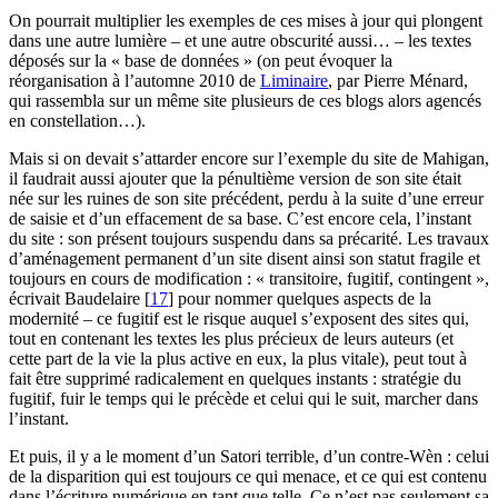
On pourrait multiplier les exemples de ces mises à jour qui plongent
dans une autre lumière – et une autre obscurité aussi… – les textes
déposés sur la « base de données » (on peut évoquer la
réorganisation à l’automne 2010 de
Liminaire
, par Pierre Ménard,
qui rassembla sur un même site plusieurs de ces blogs alors agencés
en constellation…).
Mais si on devait s’attarder encore sur l’exemple du site de Mahigan,
il faudrait aussi ajouter que la pénultième version de son site était
née sur les ruines de son site précédent, perdu à la suite d’une erreur
de saisie et d’un effacement de sa base. C’est encore cela, l’instant
du site : son présent toujours suspendu dans sa précarité. Les travaux
d’aménagement permanent d’un site disent ainsi son statut fragile et
toujours en cours de modification : « transitoire, fugitif, contingent »,
écrivait Baudelaire
[
17
]
pour nommer quelques aspects de la
modernité – ce fugitif est le risque auquel s’exposent des sites qui,
tout en contenant les textes les plus précieux de leurs auteurs (et
cette part de la vie la plus active en eux, la plus vitale), peut tout à
fait être supprimé radicalement en quelques instants : stratégie du
fugitif, fuir le temps qui le précède et celui qui le suit, marcher dans
l’instant.
Et puis, il y a le moment d’un Satori terrible, d’un contre-Wèn : celui
de la disparition qui est toujours ce qui menace, et ce qui est contenu
dans l’écriture numérique en tant que telle. Ce n’est pas seulement sa