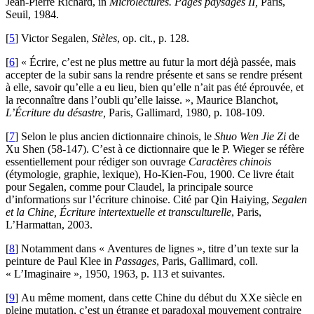
Jean-Pierre Richard, in
Microlectures. Pages paysages II,
Paris,
Seuil, 1984.
[
5
]
Victor Segalen,
Stèles
, op. cit., p. 128.
[
6
]
« Écrire, c’est ne plus mettre au futur la mort déjà passée, mais
accepter de la subir sans la rendre présente et sans se rendre présent
à elle, savoir qu’elle a eu lieu, bien qu’elle n’ait pas été éprouvée, et
la reconnaître dans l’oubli qu’elle laisse. », Maurice Blanchot,
L’Écriture du désastre,
Paris, Gallimard, 1980, p. 108-109.
[
7
]
Selon le plus ancien dictionnaire chinois, le
Shuo Wen Jie Zi
de
Xu Shen (58-147). C’est à ce dictionnaire que le P. Wieger se réfère
essentiellement pour rédiger son ouvrage
Caractères chinois
(étymologie, graphie, lexique), Ho-Kien-Fou, 1900. Ce livre était
pour Segalen, comme pour Claudel, la principale source
d’informations sur l’écriture chinoise. Cité par Qin Haiying,
Segalen
et la Chine, Écriture intertextuelle et transculturelle
, Paris,
L’Harmattan, 2003.
[
8
]
Notamment dans « Aventures de lignes », titre d’un texte sur la
peinture de Paul Klee in
Passages
, Paris, Gallimard, coll.
« L’Imaginaire », 1950, 1963, p. 113 et suivantes.
[
9
]
Au même moment, dans cette Chine du début du XXe siècle en
pleine mutation, c’est un étrange et paradoxal mouvement contraire