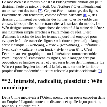
Le mot Wên est intraduisible : il est l’idéogramme chinois qui peut
désigner, faute de mieux, l’écrit. Ou l’écriture ? C’est littéralement
un croisement des traits
[
7
]
. Ce peut-être un tatouage, des lignes –
l’aventure de leur rencontre, comme l’écrira Michaux
[
8
]
–, des
dessins qui finissent par dégager des formes. C’est le visible des
choses, telles qu’elles sont retranscrites à la surface du monde. Le
Wên désigne surtout quelque chose de primitif, à la racine de l’être :
une figuration simple arrachée à l’aura même du réel. C’est
d’ailleurs le racine de tous les termes aujourd’hui employé pour
évoquer le fait de tracer des lignes : « écriture » (wen-zi), « langue
écrite classique » (wen-yan), « texte » (wen-zhang), « littérature »
(wen-xue), « culture » (wen-hua), « style » (wen-ti)… C’est
l’écriture au sens graphique – ou la littérature comme ensemble,
voire l’espace où s’amassent les signes, ou le langage écrit par
opposition au langage parlé : et c’est aussi le lieu de l’imaginaire. Le
Wên est pour Segalen tout cela à la fois, mais surtout le territoire
propice d’une modernité qui saura relever la poésie occidentale
[
9
]
.
**
2. Intensité, radicalité, plasticité : Wên
numérique
De la Chine médiévale à l’Orient aperçu par un poète européen dans
un Empire à l’agonie, toute une distance : et quelle leçon pourtant,
pour nous, aujourd’hui ?