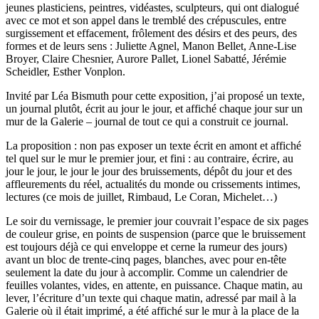
jeunes plasticiens, peintres, vidéastes, sculpteurs, qui ont dialogué
avec ce mot et son appel dans le tremblé des crépuscules, entre
surgissement et effacement, frôlement des désirs et des peurs, des
formes et de leurs sens : Juliette Agnel, Manon Bellet, Anne-Lise
Broyer, Claire Chesnier, Aurore Pallet, Lionel Sabatté, Jérémie
Scheidler, Esther Vonplon.
Invité par Léa Bismuth pour cette exposition, j’ai proposé un texte,
un journal plutôt, écrit au jour le jour, et affiché chaque jour sur un
mur de la Galerie – journal de tout ce qui a construit ce journal.
La proposition : non pas exposer un texte écrit en amont et affiché
tel quel sur le mur le premier jour, et fini : au contraire, écrire, au
jour le jour, le jour le jour des bruissements, dépôt du jour et des
affleurements du réel, actualités du monde ou crissements intimes,
lectures (ce mois de juillet, Rimbaud, Le Coran, Michelet…)
Le soir du vernissage, le premier jour couvrait l’espace de six pages
de couleur grise, en points de suspension (parce que le bruissement
est toujours déjà ce qui enveloppe et cerne la rumeur des jours)
avant un bloc de trente-cinq pages, blanches, avec pour en-tête
seulement la date du jour à accomplir. Comme un calendrier de
feuilles volantes, vides, en attente, en puissance. Chaque matin, au
lever, l’écriture d’un texte qui chaque matin, adressé par mail à la
Galerie où il était imprimé, a été affiché sur le mur à la place de la