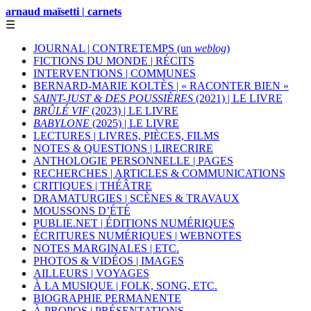
arnaud maïsetti | carnets
☰
JOURNAL | CONTRETEMPS (un
weblog
)
FICTIONS DU MONDE | RÉCITS
INTERVENTIONS | COMMUNES
BERNARD-MARIE KOLTÈS | « RACONTER BIEN »
SAINT-JUST & DES POUSSIÈRES
(2021) | LE LIVRE
BRÛLÉ VIF
(2023) | LE LIVRE
BABYLONE
(2025) | LE LIVRE
LECTURES | LIVRES, PIÈCES, FILMS
NOTES & QUESTIONS | LIRECRIRE
ANTHOLOGIE PERSONNELLE | PAGES
RECHERCHES | ARTICLES & COMMUNICATIONS
CRITIQUES | THÉÂTRE
DRAMATURGIES | SCÈNES & TRAVAUX
MOUSSONS D’ÉTÉ
PUBLIE.NET | ÉDITIONS NUMÉRIQUES
ÉCRITURES NUMÉRIQUES | WEBNOTES
NOTES MARGINALES | ETC.
PHOTOS & VIDÉOS | IMAGES
AILLEURS | VOYAGES
À LA MUSIQUE | FOLK, SONG, ETC.
BIOGRAPHIE PERMANENTE
À PROPOS | PRÉSENTATIONS