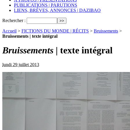
PUBLICATIONS | PARUTIONS
LIENS, BRÈVES, ANNONCES | DAZIBAO
Rechercher :
Accueil
>
FICTIONS DU MONDE | RÉCITS
>
Bruissements
>
Bruissements | texte intégral
Bruissements
| texte intégral
lundi 29 juillet 2013