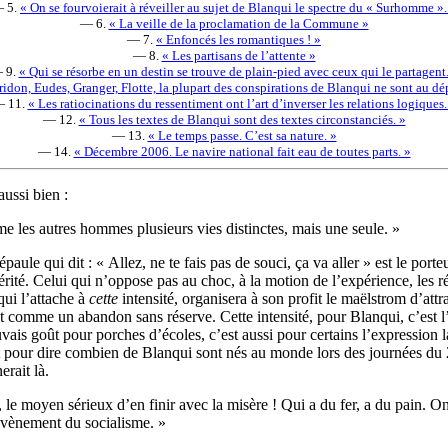
 5.
« On se fourvoierait à réveiller au sujet de Blanqui le spectre du « Surhomme ».
— 6.
« La veille de la proclamation de la Commune »
— 7.
« Enfoncés les romantiques ! »
— 8.
« Les partisans de l’attente »
 9.
« Qui se résorbe en un destin se trouve de plain-pied avec ceux qui le partagent.
idon, Eudes, Granger, Flotte, la plupart des conspirations de Blanqui ne sont au dé
 11.
« Les ratiocinations du ressentiment ont l’art d’inverser les relations logiques.
— 12.
« Tous les textes de Blanqui sont des textes circonstanciés. »
— 13.
« Le temps passe. C’est sa nature. »
— 14.
« Décembre 2006. Le navire national fait eau de toutes parts. »
ussi bien :
e les autres hommes plusieurs vies distinctes, mais une seule. »
épaule qui dit : « Allez, ne te fais pas de souci, ça va aller » est le por
érité. Celui qui n’oppose pas au choc, à la motion de l’expérience, les ré
 qui l’attache à
cette
intensité, organisera à son profit le maëlstrom d’att
mme un abandon sans réserve. Cette intensité, pour Blanqui, c’est l’insu
uvais goût pour porches d’écoles, c’est aussi pour certains l’expression 
tôt pour dire combien de Blanqui sont nés au monde lors des journées du 
erait là.
, le moyen sérieux d’en finir avec la misère ! Qui a du fer, a du pain. O
’avènement du socialisme. »