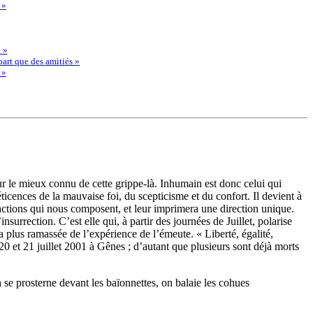
 »
 »
part que des amitiés »
 »
teur le mieux connu de cette grippe-là. Inhumain est donc celui qui
ticences de la mauvaise foi, du scepticisme et du confort. Il devient à
ractions qui nous composent, et leur imprimera une direction unique.
rrection. C’est elle qui, à partir des journées de Juillet, polarise
la plus ramassée de l’expérience de l’émeute. « Liberté, égalité,
20 et 21 juillet 2001 à Gênes ; d’autant que plusieurs sont déjà morts
n se prosterne devant les baïonnettes, on balaie les cohues