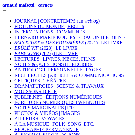
arnaud maïsetti | carnets
☰
JOURNAL | CONTRETEMPS (un
weblog
)
FICTIONS DU MONDE | RÉCITS
INTERVENTIONS | COMMUNES
BERNARD-MARIE KOLTÈS | « RACONTER BIEN »
SAINT-JUST & DES POUSSIÈRES
(2021) | LE LIVRE
BRÛLÉ VIF
(2023) | LE LIVRE
BABYLONE
(2025) | LE LIVRE
LECTURES | LIVRES, PIÈCES, FILMS
NOTES & QUESTIONS | LIRECRIRE
ANTHOLOGIE PERSONNELLE | PAGES
RECHERCHES | ARTICLES & COMMUNICATIONS
CRITIQUES | THÉÂTRE
DRAMATURGIES | SCÈNES & TRAVAUX
MOUSSONS D’ÉTÉ
PUBLIE.NET | ÉDITIONS NUMÉRIQUES
ÉCRITURES NUMÉRIQUES | WEBNOTES
NOTES MARGINALES | ETC.
PHOTOS & VIDÉOS | IMAGES
AILLEURS | VOYAGES
À LA MUSIQUE | FOLK, SONG, ETC.
BIOGRAPHIE PERMANENTE
À PROPOS | PRÉSENTATIONS