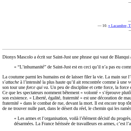
—
—
— 10.
« Lacambre, Tr
—
Dionys Mascolo a écrit sur Saint-Just une phrase qui vaut de Blanqui a
« “L’inhumanité” de Saint-Just est en ceci qu’il n’a pas eu comm
La coutume parmi les humains est de laisser filer la vie. La main sur l’
s’
attache
à l’intensité la plus haute qu’il ait rencontrée comme à une v
son tour une
force qui va
. Un peu de discipline et cette force, la force
Ce que les spectateurs nomment bêtement « volonté » s’éprouve plutôt co
son existence. « Liberté, égalité, fraternité » est une décoration de ma
fraternité » dans le combat de rue, devant la mort. Il est encore trop 
de ne trouver nulle part, dans le désert du réel, le chemin qui les ramèn
« Les armes et l’organisation, voilà l’élément décisif du progrès
désarmées. La France hérissée de travailleurs en armes, c’est l