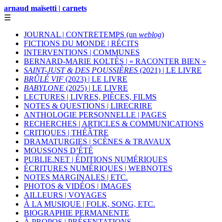
arnaud maïsetti | carnets
☰
JOURNAL | CONTRETEMPS (un
weblog
)
FICTIONS DU MONDE | RÉCITS
INTERVENTIONS | COMMUNES
BERNARD-MARIE KOLTÈS | « RACONTER BIEN »
SAINT-JUST & DES POUSSIÈRES
(2021) | LE LIVRE
BRÛLÉ VIF
(2023) | LE LIVRE
BABYLONE
(2025) | LE LIVRE
LECTURES | LIVRES, PIÈCES, FILMS
NOTES & QUESTIONS | LIRECRIRE
ANTHOLOGIE PERSONNELLE | PAGES
RECHERCHES | ARTICLES & COMMUNICATIONS
CRITIQUES | THÉÂTRE
DRAMATURGIES | SCÈNES & TRAVAUX
MOUSSONS D’ÉTÉ
PUBLIE.NET | ÉDITIONS NUMÉRIQUES
ÉCRITURES NUMÉRIQUES | WEBNOTES
NOTES MARGINALES | ETC.
PHOTOS & VIDÉOS | IMAGES
AILLEURS | VOYAGES
À LA MUSIQUE | FOLK, SONG, ETC.
BIOGRAPHIE PERMANENTE
À PROPOS | PRÉSENTATIONS