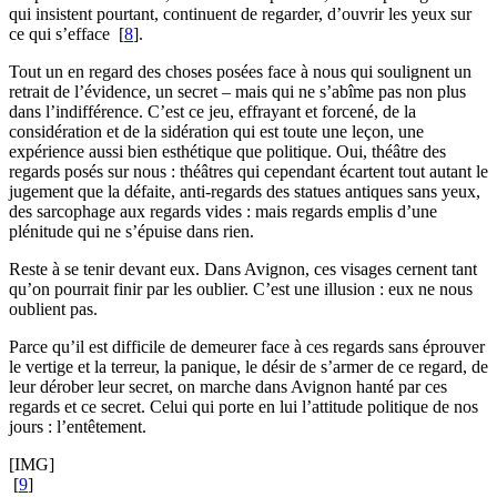
qui insistent pourtant, continuent de regarder, d’ouvrir les yeux sur
ce qui s’efface
[
8
]
.
Tout un en regard des choses posées face à nous qui soulignent un
retrait de l’évidence, un secret – mais qui ne s’abîme pas non plus
dans l’indifférence. C’est ce jeu, effrayant et forcené, de la
considération et de la sidération qui est toute une leçon, une
expérience aussi bien esthétique que politique. Oui, théâtre des
regards posés sur nous : théâtres qui cependant écartent tout autant le
jugement que la défaite, anti-regards des statues antiques sans yeux,
des sarcophage aux regards vides : mais regards emplis d’une
plénitude qui ne s’épuise dans rien.
Reste à se tenir devant eux. Dans Avignon, ces visages cernent tant
qu’on pourrait finir par les oublier. C’est une illusion : eux ne nous
oublient pas.
Parce qu’il est difficile de demeurer face à ces regards sans éprouver
le vertige et la terreur, la panique, le désir de s’armer de ce regard, de
leur dérober leur secret, on marche dans Avignon hanté par ces
regards et ce secret. Celui qui porte en lui l’attitude politique de nos
jours : l’entêtement.
[IMG]
[
9
]