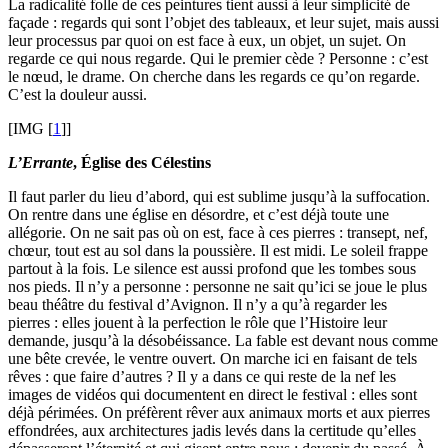
La radicalité folle de ces peintures tient aussi à leur simplicité de
façade : regards qui sont l’objet des tableaux, et leur sujet, mais aussi
leur processus par quoi on est face à eux, un objet, un sujet. On
regarde ce qui nous regarde. Qui le premier cède ? Personne : c’est
le nœud, le drame. On cherche dans les regards ce qu’on regarde.
C’est la douleur aussi.
[IMG
[
1
]
]
L’Errante
, Église des Célestins
Il faut parler du lieu d’abord, qui est sublime jusqu’à la suffocation.
On rentre dans une église en désordre, et c’est déjà toute une
allégorie. On ne sait pas où on est, face à ces pierres : transept, nef,
chœur, tout est au sol dans la poussière. Il est midi. Le soleil frappe
partout à la fois. Le silence est aussi profond que les tombes sous
nos pieds. Il n’y a personne : personne ne sait qu’ici se joue le plus
beau théâtre du festival d’Avignon. Il n’y a qu’à regarder les
pierres : elles jouent à la perfection le rôle que l’Histoire leur
demande, jusqu’à la désobéissance. La fable est devant nous comme
une bête crevée, le ventre ouvert. On marche ici en faisant de tels
rêves : que faire d’autres ? Il y a dans ce qui reste de la nef les
images de vidéos qui documentent en direct le festival : elles sont
déjà périmées. On préfèrent rêver aux animaux morts et aux pierres
effondrées, aux architectures jadis levés dans la certitude qu’elles