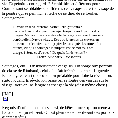
vie. Et peindre cent regards ? Semblables et différents pourtant.
Comme sont semblables et différents ces visages : c’est le visage de
la peintre qui se peint ici, et tâche de se dire, de se fouiller.
Sauvagement.
« Dessinez sans intention particulière, griffonnez
machinalement, il apparaît presque toujours sur le papier des
visages. Menant une excessive vie faciale, on est aussi dans une
perpétuelle fièvre du visage. Dès que je prends un crayon, un
pinceau, il m´en vient sur le papier, les uns après les autres, dix,
quinze, vingt. Et sauvages la plupart. Est-ce moi tous ces
visages ? Sont-ce d´autres ? De quels fonds venus ? »
Henri Michaux ,
Passages
Sauvages, oui. Et insidieusement vengeurs. On songe aux portraits
de classe de Rimbaud, celui où il fait irrémédiablement la gueule.
Faire la gueule est une condition préalable pour faire la révolution,
surtout quand la révolution passe par se foutre des verrues sur le
visage, trouver une langue et changer la vie (c’est même chose).
[IMG]
[
6
]
Regards d’enfants : de bêtes aussi, de bêtes douces qu’on mène à
l’abattoir, et qui refusent. On est plein de délires devant des portraits
d’enfants têtus.