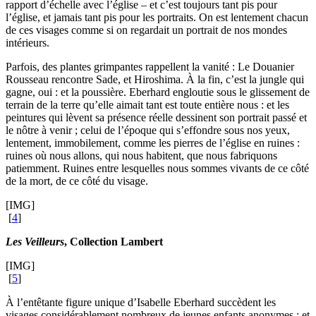
rapport d’échelle avec l’église – et c’est toujours tant pis pour
l’église, et jamais tant pis pour les portraits. On est lentement chacun
de ces visages comme si on regardait un portrait de nos mondes
intérieurs.
Parfois, des plantes grimpantes rappellent la vanité : Le Douanier
Rousseau rencontre Sade, et Hiroshima. À la fin, c’est la jungle qui
gagne, oui : et la poussière. Eberhard engloutie sous le glissement de
terrain de la terre qu’elle aimait tant est toute entière nous : et les
peintures qui lèvent sa présence réelle dessinent son portrait passé et
le nôtre à venir ; celui de l’époque qui s’effondre sous nos yeux,
lentement, immobilement, comme les pierres de l’église en ruines :
ruines où nous allons, qui nous habitent, que nous fabriquons
patiemment. Ruines entre lesquelles nous sommes vivants de ce côté
de la mort, de ce côté du visage.
[IMG]
[
4
]
Les Veilleurs
, Collection Lambert
[IMG]
[
5
]
À l’entêtante figure unique d’Isabelle Eberhard succèdent les
visages considérablement nombreux de jeunes enfants anonymes : et