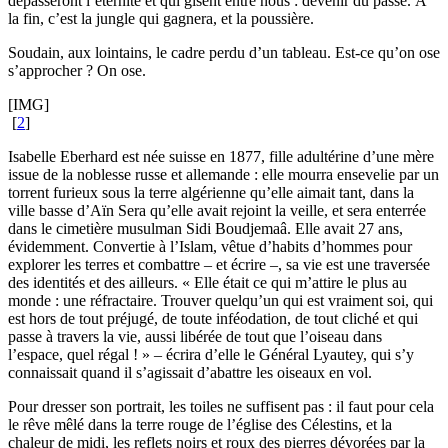
dépasseront l’éternité et qui gisent entre nous : devenir du passé. À
la fin, c’est la jungle qui gagnera, et la poussière.
Soudain, aux lointains, le cadre perdu d’un tableau. Est-ce qu’on ose
s’approcher ? On ose.
[IMG]
[
2
]
Isabelle Eberhard est née suisse en 1877, fille adultérine d’une mère
issue de la noblesse russe et allemande : elle mourra ensevelie par un
torrent furieux sous la terre algérienne qu’elle aimait tant, dans la
ville basse d’Aïn Sera qu’elle avait rejoint la veille, et sera enterrée
dans le cimetière musulman Sidi Boudjemaâ. Elle avait 27 ans,
évidemment. Convertie à l’Islam, vêtue d’habits d’hommes pour
explorer les terres et combattre – et écrire –, sa vie est une traversée
des identités et des ailleurs. « Elle était ce qui m’attire le plus au
monde : une réfractaire. Trouver quelqu’un qui est vraiment soi, qui
est hors de tout préjugé, de toute inféodation, de tout cliché et qui
passe à travers la vie, aussi libérée de tout que l’oiseau dans
l’espace, quel régal ! » – écrira d’elle le Général Lyautey, qui s’y
connaissait quand il s’agissait d’abattre les oiseaux en vol.
Pour dresser son portrait, les toiles ne suffisent pas : il faut pour cela
le rêve mêlé dans la terre rouge de l’église des Célestins, et la
chaleur de midi, les reflets noirs et roux des pierres dévorées par la