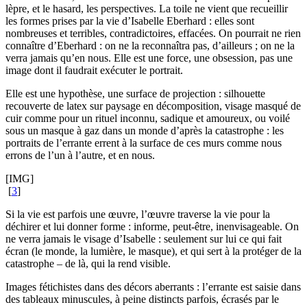
lèpre, et le hasard, les perspectives. La toile ne vient que recueillir
les formes prises par la vie d’Isabelle Eberhard : elles sont
nombreuses et terribles, contradictoires, effacées. On pourrait ne rien
connaître d’Eberhard : on ne la reconnaîtra pas, d’ailleurs ; on ne la
verra jamais qu’en nous. Elle est une force, une obsession, pas une
image dont il faudrait exécuter le portrait.
Elle est une hypothèse, une surface de projection : silhouette
recouverte de latex sur paysage en décomposition, visage masqué de
cuir comme pour un rituel inconnu, sadique et amoureux, ou voilé
sous un masque à gaz dans un monde d’après la catastrophe : les
portraits de l’errante errent à la surface de ces murs comme nous
errons de l’un à l’autre, et en nous.
[IMG]
[
3
]
Si la vie est parfois une œuvre, l’œuvre traverse la vie pour la
déchirer et lui donner forme : informe, peut-être, inenvisageable. On
ne verra jamais le visage d’Isabelle : seulement sur lui ce qui fait
écran (le monde, la lumière, le masque), et qui sert à la protéger de la
catastrophe – de là, qui la rend visible.
Images fétichistes dans des décors aberrants : l’errante est saisie dans
des tableaux minuscules, à peine distincts parfois, écrasés par le