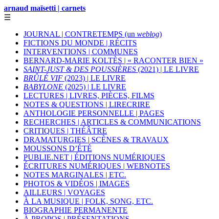
arnaud maïsetti | carnets
☰
JOURNAL | CONTRETEMPS (un
weblog
)
FICTIONS DU MONDE | RÉCITS
INTERVENTIONS | COMMUNES
BERNARD-MARIE KOLTÈS | « RACONTER BIEN »
SAINT-JUST & DES POUSSIÈRES
(2021) | LE LIVRE
BRÛLÉ VIF
(2023) | LE LIVRE
BABYLONE
(2025) | LE LIVRE
LECTURES | LIVRES, PIÈCES, FILMS
NOTES & QUESTIONS | LIRECRIRE
ANTHOLOGIE PERSONNELLE | PAGES
RECHERCHES | ARTICLES & COMMUNICATIONS
CRITIQUES | THÉÂTRE
DRAMATURGIES | SCÈNES & TRAVAUX
MOUSSONS D’ÉTÉ
PUBLIE.NET | ÉDITIONS NUMÉRIQUES
ÉCRITURES NUMÉRIQUES | WEBNOTES
NOTES MARGINALES | ETC.
PHOTOS & VIDÉOS | IMAGES
AILLEURS | VOYAGES
À LA MUSIQUE | FOLK, SONG, ETC.
BIOGRAPHIE PERMANENTE
À PROPOS | PRÉSENTATIONS