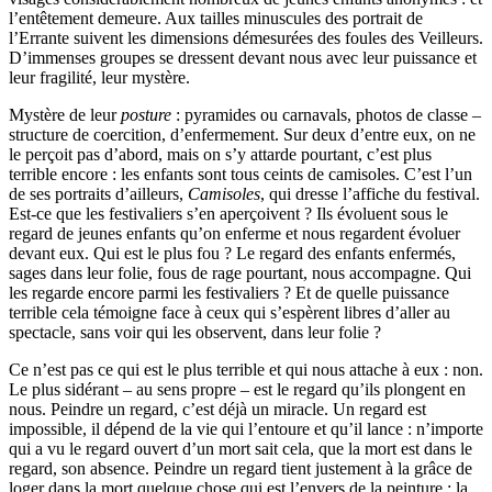
l’entêtement demeure. Aux tailles minuscules des portrait de
l’Errante suivent les dimensions démesurées des foules des Veilleurs.
D’immenses groupes se dressent devant nous avec leur puissance et
leur fragilité, leur mystère.
Mystère de leur
posture
: pyramides ou carnavals, photos de classe –
structure de coercition, d’enfermement. Sur deux d’entre eux, on ne
le perçoit pas d’abord, mais on s’y attarde pourtant, c’est plus
terrible encore : les enfants sont tous ceints de camisoles. C’est l’un
de ses portraits d’ailleurs,
Camisoles
, qui dresse l’affiche du festival.
Est-ce que les festivaliers s’en aperçoivent ? Ils évoluent sous le
regard de jeunes enfants qu’on enferme et nous regardent évoluer
devant eux. Qui est le plus fou ? Le regard des enfants enfermés,
sages dans leur folie, fous de rage pourtant, nous accompagne. Qui
les regarde encore parmi les festivaliers ? Et de quelle puissance
terrible cela témoigne face à ceux qui s’espèrent libres d’aller au
spectacle, sans voir qui les observent, dans leur folie ?
Ce n’est pas ce qui est le plus terrible et qui nous attache à eux : non.
Le plus sidérant – au sens propre – est le regard qu’ils plongent en
nous. Peindre un regard, c’est déjà un miracle. Un regard est
impossible, il dépend de la vie qui l’entoure et qu’il lance : n’importe
qui a vu le regard ouvert d’un mort sait cela, que la mort est dans le
regard, son absence. Peindre un regard tient justement à la grâce de
loger dans la mort quelque chose qui est l’envers de la peinture : la