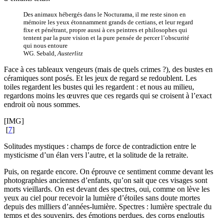
Des animaux hébergés dans le Nocturama, il me reste sinon en
mémoire les yeux étonnamment grands de certians, et leur regard
fixe et pénétrant, propre aussi à ces peintres et philosophes qui
tentent par la pure vision et la pure pensée de percer l’obscurité
qui nous entoure
WG. Sebald,
Austerlitz
Face à ces tableaux vengeurs (mais de quels crimes ?), des bustes en
céramiques sont posés. Et les jeux de regard se redoublent. Les
toiles regardent les bustes qui les regardent : et nous au milieu,
regardons moins les œuvres que ces regards qui se croisent à l’exact
endroit où nous sommes.
[IMG]
[
7
]
Solitudes mystiques : champs de force de contradiction entre le
mysticisme d’un élan vers l’autre, et la solitude de la retraite.
Puis, on regarde encore. On éprouve ce sentiment comme devant les
photographies anciennes d’enfants, qu’on sait que ces visages sont
morts vieillards. On est devant des spectres, oui, comme on lève les
yeux au ciel pour recevoir la lumière d’étoiles sans doute mortes
depuis des milliers d’années-lumière. Spectres : lumière spectrale du
temps et des souvenirs, des émotions perdues, des corps engloutis