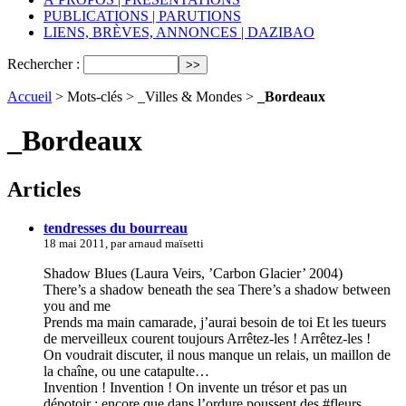
PUBLICATIONS | PARUTIONS
LIENS, BRÈVES, ANNONCES | DAZIBAO
Rechercher :
Accueil
> Mots-clés > _Villes & Mondes >
_Bordeaux
_Bordeaux
Articles
tendresses du bourreau
18 mai 2011, par arnaud maïsetti
Shadow Blues (Laura Veirs, ’Carbon Glacier’ 2004)
There’s a shadow beneath the sea There’s a shadow between
you and me
Prends ma main camarade, j’aurai besoin de toi Et les tueurs
de merveilleux courent toujours Arrêtez-les ! Arrêtez-les !
On voudrait discuter, il nous manque un relais, un maillon de
la chaîne, ou une catapulte…
Invention ! Invention ! On invente un trésor et pas un
dépotoir ; encore que dans l’ordure poussent des #fleurs