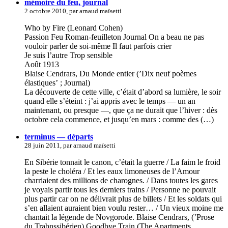
mémoire du feu, journal
2 octobre 2010, par arnaud maïsetti
Who by Fire (Leonard Cohen)
Passion Feu Roman-feuilleton Journal On a beau ne pas
vouloir parler de soi-même Il faut parfois crier
Je suis l’autre Trop sensible
Août 1913
Blaise Cendrars, Du Monde entier (’Dix neuf poèmes
élastiques’ ; Journal)
La découverte de cette ville, c’était d’abord sa lumière, le soir
quand elle s’éteint : j’ai appris avec le temps — un an
maintenant, ou presque —, que ça ne durait que l’hiver : dès
octobre cela commence, et jusqu’en mars : comme des (…)
terminus — départs
28 juin 2011, par arnaud maïsetti
En Sibérie tonnait le canon, c’était la guerre / La faim le froid
la peste le choléra / Et les eaux limoneuses de l’Amour
charriaient des millions de charognes. / Dans toutes les gares
je voyais partir tous les derniers trains / Personne ne pouvait
plus partir car on ne délivrait plus de billets / Et les soldats qui
s’en allaient auraient bien voulu rester… / Un vieux moine me
chantait la légende de Novgorode. Blaise Cendrars, (’Prose
du Trabnssibérien) Goodbye Train (The Apartments,