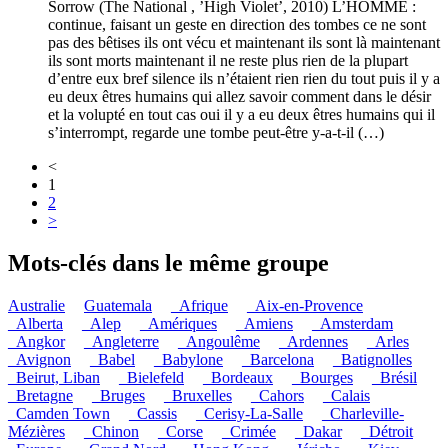
Sorrow (The National , ’High Violet’, 2010) L’HOMME :
continue, faisant un geste en direction des tombes ce ne sont
pas des bêtises ils ont vécu et maintenant ils sont là maintenant
ils sont morts maintenant il ne reste plus rien de la plupart
d’entre eux bref silence ils n’étaient rien rien du tout puis il y a
eu deux êtres humains qui allez savoir comment dans le désir
et la volupté en tout cas oui il y a eu deux êtres humains qui il
s’interrompt, regarde une tombe peut-être y-a-t-il (…)
<
1
2
>
Mots-clés dans le même groupe
Australie
Guatemala
_Afrique
_Aix-en-Provence
_Alberta
_Alep
_Amériques
_Amiens
_Amsterdam
_Angkor
_Angleterre
_Angoulême
_Ardennes
_Arles
_Avignon
_Babel
_Babylone
_Barcelona
_Batignolles
_Beirut, Liban
_Bielefeld
_Bordeaux
_Bourges
_Brésil
_Bretagne
_Bruges
_Bruxelles
_Cahors
_Calais
_Camden Town
_Cassis
_Cerisy-La-Salle
_Charleville-
Mézières
_Chinon
_Corse
_Crimée
_Dakar
_Détroit