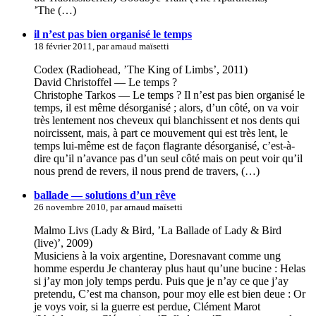
’The (…)
il n’est pas bien organisé le temps
18 février 2011, par arnaud maïsetti
Codex (Radiohead, ’The King of Limbs’, 2011)
David Christoffel — Le temps ?
Christophe Tarkos — Le temps ? Il n’est pas bien organisé le
temps, il est même désorganisé ; alors, d’un côté, on va voir
très lentement nos cheveux qui blanchissent et nos dents qui
noircissent, mais, à part ce mouvement qui est très lent, le
temps lui-même est de façon flagrante désorganisé, c’est-à-
dire qu’il n’avance pas d’un seul côté mais on peut voir qu’il
nous prend de revers, il nous prend de travers, (…)
ballade — solutions d’un rêve
26 novembre 2010, par arnaud maïsetti
Malmo Livs (Lady & Bird, ’La Ballade of Lady & Bird
(live)’, 2009)
Musiciens à la voix argentine, Doresnavant comme ung
homme esperdu Je chanteray plus haut qu’une bucine : Helas
si j’ay mon joly temps perdu. Puis que je n’ay ce que j’ay
pretendu, C’est ma chanson, pour moy elle est bien deue : Or
je voys voir, si la guerre est perdue, Clément Marot