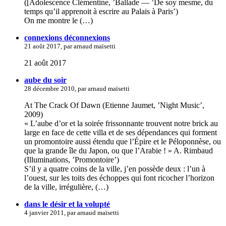
([Adolescence Clémentine, ’Ballade — ’De soy mesme, du
temps qu’il apprenoit à escrire au Palais à Paris’)
On me montre le (…)
connexions déconnexions
21 août 2017, par arnaud maïsetti
21 août 2017
aube du soir
28 décembre 2010, par arnaud maïsetti
At The Crack Of Dawn (Etienne Jaumet, ’Night Music’,
2009)
« L’aube d’or et la soirée frissonnante trouvent notre brick au
large en face de cette villa et de ses dépendances qui forment
un promontoire aussi étendu que l’Épire et le Péloponnèse, ou
que la grande île du Japon, ou que l’Arabie ! » A. Rimbaud
(Illuminations, ’Promontoire’)
S’il y a quatre coins de la ville, j’en possède deux : l’un à
l’ouest, sur les toits des échoppes qui font ricocher l’horizon
de la ville, irrégulière, (…)
dans le désir et la volupté
4 janvier 2011, par arnaud maïsetti