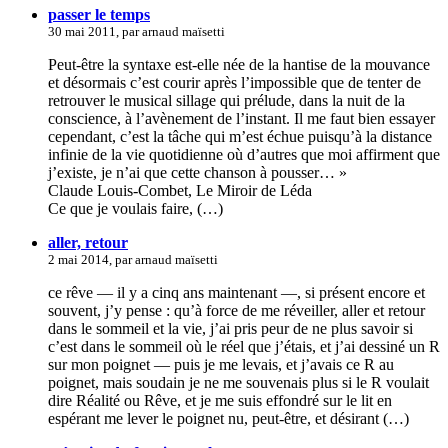
passer le temps
30 mai 2011, par arnaud maïsetti
Peut-être la syntaxe est-elle née de la hantise de la mouvance
et désormais c’est courir après l’impossible que de tenter de
retrouver le musical sillage qui prélude, dans la nuit de la
conscience, à l’avènement de l’instant. Il me faut bien essayer
cependant, c’est la tâche qui m’est échue puisqu’à la distance
infinie de la vie quotidienne où d’autres que moi affirment que
j’existe, je n’ai que cette chanson à pousser… »
Claude Louis-Combet, Le Miroir de Léda
Ce que je voulais faire, (…)
aller, retour
2 mai 2014, par arnaud maïsetti
ce rêve — il y a cinq ans maintenant —, si présent encore et
souvent, j’y pense : qu’à force de me réveiller, aller et retour
dans le sommeil et la vie, j’ai pris peur de ne plus savoir si
c’est dans le sommeil où le réel que j’étais, et j’ai dessiné un R
sur mon poignet — puis je me levais, et j’avais ce R au
poignet, mais soudain je ne me souvenais plus si le R voulait
dire Réalité ou Rêve, et je me suis effondré sur le lit en
espérant me lever le poignet nu, peut-être, et désirant (…)