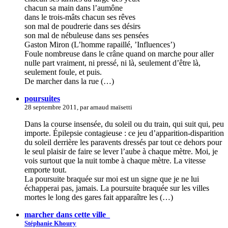
chacun sa main dans l’aumône
dans le trois-mâts chacun ses rêves
son mal de poudrerie dans ses désirs
son mal de nébuleuse dans ses pensées
Gaston Miron (L’homme rapaillé, ’Influences’)
Foule nombreuse dans le crâne quand on marche pour aller
nulle part vraiment, ni pressé, ni là, seulement d’être là,
seulement foule, et puis.
De marcher dans la rue (…)
poursuites
28 septembre 2011, par arnaud maïsetti
Dans la course insensée, du soleil ou du train, qui suit qui, peu
importe. Épilepsie contagieuse : ce jeu d’apparition-disparition
du soleil derrière les paravents dressés par tout ce dehors pour
le seul plaisir de faire se lever l’aube à chaque mètre. Moi, je
vois surtout que la nuit tombe à chaque mètre. La vitesse
emporte tout.
La poursuite braquée sur moi est un signe que je ne lui
échapperai pas, jamais. La poursuite braquée sur les villes
mortes le long des gares fait apparaître les (…)
marcher dans cette ville_
Stéphanie Khoury