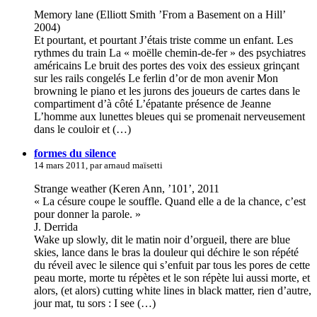
Memory lane (Elliott Smith ’From a Basement on a Hill’
2004)
Et pourtant, et pourtant J’étais triste comme un enfant. Les
rythmes du train La « moëlle chemin-de-fer » des psychiatres
américains Le bruit des portes des voix des essieux grinçant
sur les rails congelés Le ferlin d’or de mon avenir Mon
browning le piano et les jurons des joueurs de cartes dans le
compartiment d’à côté L’épatante présence de Jeanne
L’homme aux lunettes bleues qui se promenait nerveusement
dans le couloir et (…)
formes du silence
14 mars 2011, par arnaud maïsetti
Strange weather (Keren Ann, ’101’, 2011
« La césure coupe le souffle. Quand elle a de la chance, c’est
pour donner la parole. »
J. Derrida
Wake up slowly, dit le matin noir d’orgueil, there are blue
skies, lance dans le bras la douleur qui déchire le son répété
du réveil avec le silence qui s’enfuit par tous les pores de cette
peau morte, morte tu répètes et le son répète lui aussi morte, et
alors, (et alors) cutting white lines in black matter, rien d’autre,
jour mat, tu sors : I see (…)