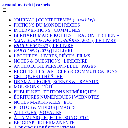
arnaud maïsetti | carnets
☰
JOURNAL | CONTRETEMPS (un
weblog
)
FICTIONS DU MONDE | RÉCITS
INTERVENTIONS | COMMUNES
BERNARD-MARIE KOLTÈS | « RACONTER BIEN »
SAINT-JUST & DES POUSSIÈRES
(2021) | LE LIVRE
BRÛLÉ VIF
(2023) | LE LIVRE
BABYLONE
(2025) | LE LIVRE
LECTURES | LIVRES, PIÈCES, FILMS
NOTES & QUESTIONS | LIRECRIRE
ANTHOLOGIE PERSONNELLE | PAGES
RECHERCHES | ARTICLES & COMMUNICATIONS
CRITIQUES | THÉÂTRE
DRAMATURGIES | SCÈNES & TRAVAUX
MOUSSONS D’ÉTÉ
PUBLIE.NET | ÉDITIONS NUMÉRIQUES
ÉCRITURES NUMÉRIQUES | WEBNOTES
NOTES MARGINALES | ETC.
PHOTOS & VIDÉOS | IMAGES
AILLEURS | VOYAGES
À LA MUSIQUE | FOLK, SONG, ETC.
BIOGRAPHIE PERMANENTE
À PROPOS | PRÉSENTATIONS