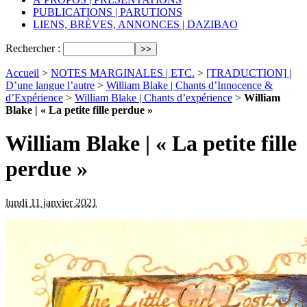
PUBLICATIONS | PARUTIONS
LIENS, BRÈVES, ANNONCES | DAZIBAO
Rechercher :
Accueil
>
NOTES MARGINALES | ETC.
>
[TRADUCTION] |
D’une langue l’autre
>
William Blake | Chants d’Innocence &
d’Expérience
>
William Blake | Chants d’expérience
>
William
Blake | « La petite fille perdue »
William Blake | « La petite fille
perdue »
lundi 11 janvier 2021