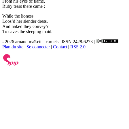
From his eyes of flame,
Ruby tears there came ;
While the lioness
Loos’d her slender dress,
And naked they convey’d
To caves the sleeping maid.
- 2026 arnaud maïsetti | carnets | ISSN 2428-6273 |
Plan du site
|
Se connecter
|
Contact
|
RSS 2.0