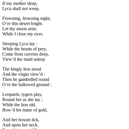
If my mother sleep,
Lyca shall not weep.
Frowning, frowning night,
O’er this desert bright.
Let thy moon arise.
While I close my eyes.
Sleeping Lyca lay :
While the beasts of prey,
Come from caverns deep,
View’d the maid asleep
The kingly lion stood
And the virgin view’d :
Then he gambolled round
O’er the hallowed ground :
Leopards, tygers play,
Round her as she lay ;
While the lion old,
Bow’d his mane of gold,
And her bosom lick,
And upon her neck,