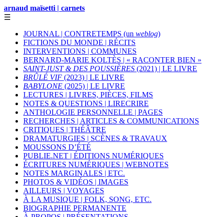
arnaud maïsetti | carnets
☰
JOURNAL | CONTRETEMPS (un
weblog
)
FICTIONS DU MONDE | RÉCITS
INTERVENTIONS | COMMUNES
BERNARD-MARIE KOLTÈS | « RACONTER BIEN »
SAINT-JUST & DES POUSSIÈRES
(2021) | LE LIVRE
BRÛLÉ VIF
(2023) | LE LIVRE
BABYLONE
(2025) | LE LIVRE
LECTURES | LIVRES, PIÈCES, FILMS
NOTES & QUESTIONS | LIRECRIRE
ANTHOLOGIE PERSONNELLE | PAGES
RECHERCHES | ARTICLES & COMMUNICATIONS
CRITIQUES | THÉÂTRE
DRAMATURGIES | SCÈNES & TRAVAUX
MOUSSONS D’ÉTÉ
PUBLIE.NET | ÉDITIONS NUMÉRIQUES
ÉCRITURES NUMÉRIQUES | WEBNOTES
NOTES MARGINALES | ETC.
PHOTOS & VIDÉOS | IMAGES
AILLEURS | VOYAGES
À LA MUSIQUE | FOLK, SONG, ETC.
BIOGRAPHIE PERMANENTE
À PROPOS | PRÉSENTATIONS