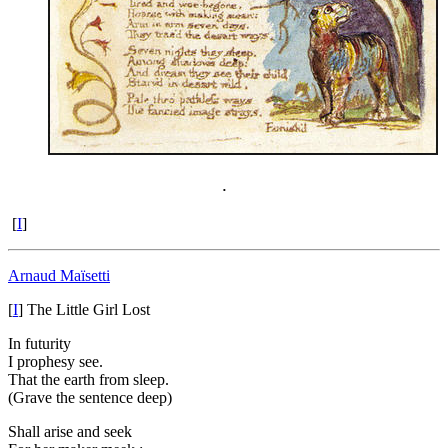
.
[
I
]
Arnaud Maïsetti
[
I
]
The Little Girl Lost
In futurity
I prophesy see.
That the earth from sleep.
(Grave the sentence deep)
Shall arise and seek