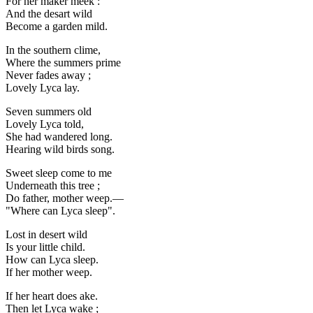
For her maker meek :
And the desart wild
Become a garden mild.
In the southern clime,
Where the summers prime
Never fades away ;
Lovely Lyca lay.
Seven summers old
Lovely Lyca told,
She had wandered long.
Hearing wild birds song.
Sweet sleep come to me
Underneath this tree ;
Do father, mother weep.—
"Where can Lyca sleep".
Lost in desert wild
Is your little child.
How can Lyca sleep.
If her mother weep.
If her heart does ake.
Then let Lyca wake ;