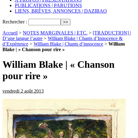
PUBLICATIONS | PARUTIONS
LIENS, BRÈVES, ANNONCES | DAZIBAO
Rechercher :
Accueil
>
NOTES MARGINALES | ETC.
>
[TRADUCTION] |
D’une langue l’autre
>
William Blake | Chants d’Innocence &
d’Expérience
>
William Blake | Chants d’innocence
>
William
Blake | « Chanson pour rire »
William Blake | « Chanson
pour rire »
vendredi 2 août 2013