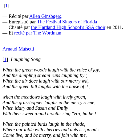
[
1
]
— Récité par
Allen Ginsbgerg
— Enregistré par
The Festival Singers of Florida
— Chanté par
the Hartland High School’s SSA choir
en 2011.
— Et
recité par The Wordman
Arnaud Maïsetti
[
1
]
-Laughing Song
When the green woods laugh with the voice of joy,
And the dimpling stream runs laughing by ;
When the air does laugh with our merry wit,
And the green hill laughs with the noise of it ;
when the meadows laugh with lively green,
And the grasshopper laughs in the merry scene,
When Mary and Susan and Emily
With their sweet round mouths sing "Ha, ha he !"
When the painted birds laugh in the shade,
Where our table with cherries and nuts is spread :
Come live, and be merry, and join with me,