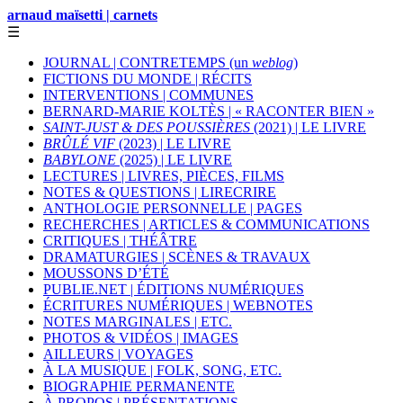
arnaud maïsetti | carnets
☰
JOURNAL | CONTRETEMPS (un
weblog
)
FICTIONS DU MONDE | RÉCITS
INTERVENTIONS | COMMUNES
BERNARD-MARIE KOLTÈS | « RACONTER BIEN »
SAINT-JUST & DES POUSSIÈRES
(2021) | LE LIVRE
BRÛLÉ VIF
(2023) | LE LIVRE
BABYLONE
(2025) | LE LIVRE
LECTURES | LIVRES, PIÈCES, FILMS
NOTES & QUESTIONS | LIRECRIRE
ANTHOLOGIE PERSONNELLE | PAGES
RECHERCHES | ARTICLES & COMMUNICATIONS
CRITIQUES | THÉÂTRE
DRAMATURGIES | SCÈNES & TRAVAUX
MOUSSONS D’ÉTÉ
PUBLIE.NET | ÉDITIONS NUMÉRIQUES
ÉCRITURES NUMÉRIQUES | WEBNOTES
NOTES MARGINALES | ETC.
PHOTOS & VIDÉOS | IMAGES
AILLEURS | VOYAGES
À LA MUSIQUE | FOLK, SONG, ETC.
BIOGRAPHIE PERMANENTE
À PROPOS | PRÉSENTATIONS