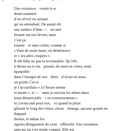
Une existence vouée à ce
demi-sommeil
d’un réveil en sursaut
qu’on attendrait. On aurait dit
une surface d’âme — un mot
bizarre sur nos lèvres, mais
c’est ça :
errante et sans colère, comme si
c’était de notre faute, en déshérence
et « les ailes coupées ».
Il eût fallu ne pas la reconnaître. Qu’elle,
à tâtons ou à cris pensés, de murs en vitres, reste
éparpillée
dans l’énergie de son désir d’avoir en nous
un poids. Car si
je l’accueillais « à l’heure morne
et morte », si — mais je suivais les arbres dans
leurs désarticulés « en tournoiements »
et j’avais mal pour eux, et quand la pluie
glissait le long des vitres, chose étrange, aucune goutte ne
frappait
dessus, et même les
rigoles désignaient du vent effiloché. Une insomnie
sans qu’on s’en rende compte. Elle est