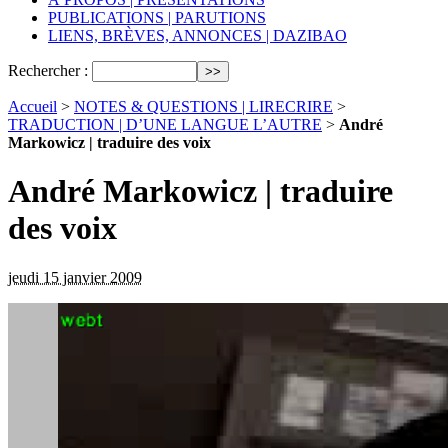
PUBLICATIONS | PARUTIONS
LIENS, BRÈVES, ANNONCES | DAZIBAO
Rechercher :
Accueil
>
NOTES & QUESTIONS | LIRECRIRE
>
TRADUCTION | D’UNE LANGUE L’AUTRE
>
André
Markowicz | traduire des voix
André Markowicz | traduire
des voix
jeudi 15 janvier 2009