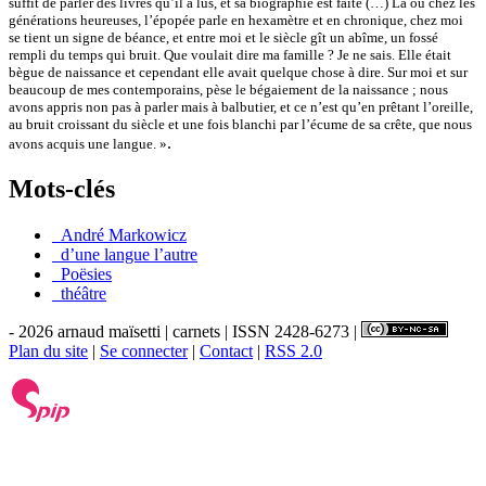
suffit de parler des livres qu’il a lus, et sa biographie est faite (…) Là où chez les
générations heureuses, l’épopée parle en hexamètre et en chronique, chez moi
se tient un signe de béance, et entre moi et le siècle gît un abîme, un fossé
rempli du temps qui bruit. Que voulait dire ma famille ? Je ne sais. Elle était
bègue de naissance et cependant elle avait quelque chose à dire. Sur moi et sur
beaucoup de mes contemporains, pèse le bégaiement de la naissance ; nous
avons appris non pas à parler mais à balbutier, et ce n’est qu’en prêtant l’oreille,
au bruit croissant du siècle et une fois blanchi par l’écume de sa crête, que nous
.
avons acquis une langue. »
Mots-clés
_André Markowicz
_d’une langue l’autre
_Poësies
_théâtre
- 2026 arnaud maïsetti | carnets | ISSN 2428-6273 |
Plan du site
|
Se connecter
|
Contact
|
RSS 2.0