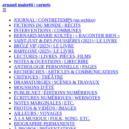
arnaud maïsetti | carnets
☰
JOURNAL | CONTRETEMPS (un
weblog
)
FICTIONS DU MONDE | RÉCITS
INTERVENTIONS | COMMUNES
BERNARD-MARIE KOLTÈS | « RACONTER BIEN »
SAINT-JUST & DES POUSSIÈRES
(2021) | LE LIVRE
BRÛLÉ VIF
(2023) | LE LIVRE
BABYLONE
(2025) | LE LIVRE
LECTURES | LIVRES, PIÈCES, FILMS
NOTES & QUESTIONS | LIRECRIRE
ANTHOLOGIE PERSONNELLE | PAGES
RECHERCHES | ARTICLES & COMMUNICATIONS
CRITIQUES | THÉÂTRE
DRAMATURGIES | SCÈNES & TRAVAUX
MOUSSONS D’ÉTÉ
PUBLIE.NET | ÉDITIONS NUMÉRIQUES
ÉCRITURES NUMÉRIQUES | WEBNOTES
NOTES MARGINALES | ETC.
PHOTOS & VIDÉOS | IMAGES
AILLEURS | VOYAGES
À LA MUSIQUE | FOLK, SONG, ETC.
BIOGRAPHIE PERMANENTE
À PROPOS | PRÉSENTATIONS