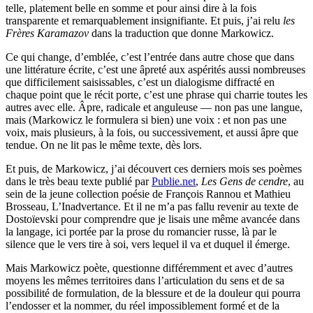
telle, platement belle en somme et pour ainsi dire à la fois
transparente et remarquablement insignifiante. Et puis, j’ai relu
les
Frères Karamazov
dans la traduction que donne Markowicz.
Ce qui change, d’emblée, c’est l’entrée dans autre chose que dans
une littérature écrite, c’est une âpreté aux aspérités aussi nombreuses
que difficilement saisissables, c’est un dialogisme diffracté en
chaque point que le récit porte, c’est une phrase qui charrie toutes les
autres avec elle. Âpre, radicale et anguleuse — non pas une langue,
mais (Markowicz le formulera si bien) une voix : et non pas une
voix, mais plusieurs, à la fois, ou successivement, et aussi âpre que
tendue. On ne lit pas le même texte, dès lors.
Et puis, de Markowicz, j’ai découvert ces derniers mois ses poèmes
dans le très beau texte publié par
Publie.net
,
Les Gens de cendre
, au
sein de la jeune collection poésie de François Rannou et Mathieu
Brosseau, L’Inadvertance. Et il ne m’a pas fallu revenir au texte de
Dostoïevski pour comprendre que je lisais une même avancée dans
la langage, ici portée par la prose du romancier russe, là par le
silence que le vers tire à soi, vers lequel il va et duquel il émerge.
Mais Markowicz poète, questionne différemment et avec d’autres
moyens les mêmes territoires dans l’articulation du sens et de sa
possibilité de formulation, de la blessure et de la douleur qui pourra
l’endosser et la nommer, du réel impossiblement formé et de la