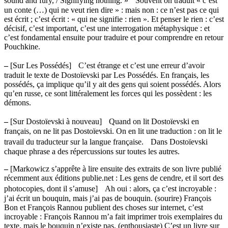
sound and fury, / Signifying nothing. » Souvent on traduit « c’est
un conte (…) qui ne veut rien dire » : mais non : ce n’est pas ce qui
est écrit ; c’est écrit : « qui ne signifie : rien ». Et penser le rien : c’est
décisif, c’est important, c’est une interrogation métaphysique : et
c’est fondamental ensuite pour traduire et pour comprendre en retour
Pouchkine.
–
[Sur Les Possédés] C’est étrange et c’est une erreur d’avoir
traduit le texte de Dostoïevski par Les Possédés. En français, les
possédés, ça implique qu’il y ait des gens qui soient possédés. Alors
qu’en russe, ce sont littéralement les forces qui les possèdent : les
démons.
–
[Sur Dostoïevski à nouveau] Quand on lit Dostoïevski en
français, on ne lit pas Dostoïevski. On en lit une traduction : on lit le
travail du traducteur sur la langue française. Dans Dostoïevski
chaque phrase a des répercussions sur toutes les autres.
–
[Markowicz s’apprête à lire ensuite des extraits de son livre publié
récemment aux éditions publie.net : Les gens de cendre, et il sort des
photocopies, dont il s’amuse] Ah oui : alors, ça c’est incroyable :
j’ai écrit un bouquin, mais j’ai pas de bouquin. (sourire) François
Bon et François Rannou publient des choses sur internet, c’est
incroyable : François Rannou m’a fait imprimer trois exemplaires du
texte, mais le bouquin n’existe pas. (enthousiaste) C’est un livre sur