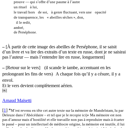
prouve — qui s’offre d’une paume à l’autre
un rituel à lui,
le travail hors de soi, à genre fluctuant, vers une opacité
de transparence, les « abeilles sèches », don,
il le redit,
ambré,
de Perséphone.
–
[À partir de cette image des abeilles de Perséphone, il se saisit
d’un livre et va lire des extraits d’un texte en russe, dont je ne saisirai
pas l’auteur — mais l’entendre lire en russe, longuement]
–
[Retour sur le vers] (il scande le iambe, accentuant en les
prolongeant les fins de vers) A chaque fois qu’il y a césure, il y a
envol.
Et le vers devient complètement aérien.
￼
Arnaud Maïsetti
[
1
]
*
M’est revenu en tête cet autre texte sur la mémoire de Mandelstam, lu par
Deleuze dans l’Abécédaire – et tel que je le recopie ici)« Ma mémoire est non
pas d’amour mais d’hostilité et elle travaille non pas à reproduire mais à écarter
le passé – pour un intellectuel de médiocre origine, la mémoire est inutile, il lui