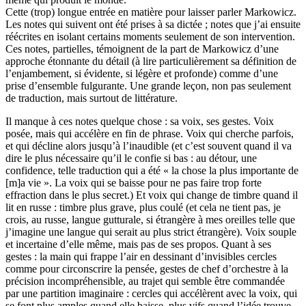
Cette (trop) longue entrée en matière pour laisser parler Markowicz.
Les notes qui suivent ont été prises à sa dictée ; notes que j’ai ensuite
réécrites en isolant certains moments seulement de son intervention.
Ces notes, partielles, témoignent de la part de Markowicz d’une
approche étonnante du détail (à lire particulièrement sa définition de
l’enjambement, si évidente, si légère et profonde) comme d’une
prise d’ensemble fulgurante. Une grande leçon, non pas seulement
de traduction, mais surtout de littérature.
Il manque à ces notes quelque chose : sa voix, ses gestes. Voix
posée, mais qui accélère en fin de phrase. Voix qui cherche parfois,
et qui décline alors jusqu’à l’inaudible (et c’est souvent quand il va
dire le plus nécessaire qu’il le confie si bas : au détour, une
confidence, telle traduction qui a été « la chose la plus importante de
[m]a vie ». La voix qui se baisse pour ne pas faire trop forte
effraction dans le plus secret.) Et voix qui change de timbre quand il
lit en russe : timbre plus grave, plus coulé (et cela ne tient pas, je
crois, au russe, langue gutturale, si étrangère à mes oreilles telle que
j’imagine une langue qui serait au plus strict étrangère). Voix souple
et incertaine d’elle même, mais pas de ses propos. Quant à ses
gestes : la main qui frappe l’air en dessinant d’invisibles cercles
comme pour circonscrire la pensée, gestes de chef d’orchestre à la
précision incompréhensible, au trajet qui semble être commandée
par une partition imaginaire : cercles qui accélèrent avec la voix, qui
se font plus amples quand elle baisse, plus vifs quand l’idée trouve