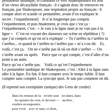
pentamètre iambique, et comment ce vers Shakespearien est issu
d’un vieux décasyllabe français : il s’agirait donc de retrouver en
français, par Shakespeare, une respiration propre au français : il
compte alors et scande ce pentamètre, avant d’en expliquer le
secret : l’enjambement] Je n’ai longtemps pas compris
l’enjambement, et puis finalement, je crois que c’est ça :
l’enjambement, c’est : « Je vais à la ligne mais je ne vais pas à la
ligne » C’est en voyant des danseurs sur scène en répétition ( ?)
que j’ai compris et qu’on m’a expliqué : « Tu t’arrêtes tu t’arrêtes tu
t’arrêtes... et quand tu t’arrêtes tu t’arrêtes pas » m’a t-on dit. Et,
voilà, c’est ça. On ne s’arrête pas là où on doit s’arrêter — On
s’arrête avant ou après. Parce que ce qui compte, c’est d’aller d’un
point à un autre.
Parce qu’on s’arrête pas. Voilà ce qu’est l’enjambement
Le pentamètre iambique de Shakespeare, c’est : Aller à la ligne sans
aller à la ligne. En fait, il faut compter avec le temps faible. Il faut
compter sans compter. La syncope quoi. Je sais pas comment on dit.
(Il reprend son exemplaire (unique) des Gens de cendre)
Dans les remous de la rivière sont les âmes, dans
les spirales du vent, le devenir — ancêtre ;
cendres recomposées
pour vivre avec et sans, ce dont,