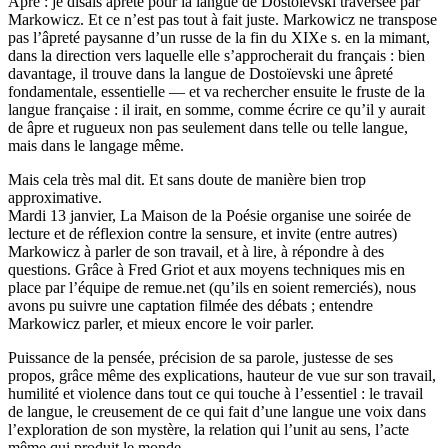
Âpre : je disais âpreté pour la langue de Dostoïevski traversée par
Markowicz. Et ce n’est pas tout à fait juste. Markowicz ne transpose
pas l’âpreté paysanne d’un russe de la fin du XIXe s. en la mimant,
dans la direction vers laquelle elle s’approcherait du français : bien
davantage, il trouve dans la langue de Dostoïevski une âpreté
fondamentale, essentielle — et va rechercher ensuite le fruste de la
langue française : il irait, en somme, comme écrire ce qu’il y aurait
de âpre et rugueux non pas seulement dans telle ou telle langue,
mais dans le langage même.
Mais cela très mal dit. Et sans doute de manière bien trop
approximative.
Mardi 13 janvier, La Maison de la Poésie organise une soirée de
lecture et de réflexion contre la sensure, et invite (entre autres)
Markowicz à parler de son travail, et à lire, à répondre à des
questions. Grâce à Fred Griot et aux moyens techniques mis en
place par l’équipe de remue.net (qu’ils en soient remerciés), nous
avons pu suivre une captation filmée des débats ; entendre
Markowicz parler, et mieux encore le voir parler.
Puissance de la pensée, précision de sa parole, justesse de ses
propos, grâce même des explications, hauteur de vue sur son travail,
humilité et violence dans tout ce qui touche à l’essentiel : le travail
de langue, le creusement de ce qui fait d’une langue une voix dans
l’exploration de son mystère, la relation qui l’unit au sens, l’acte
même qui produit le monde.