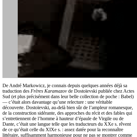
De André Markowicz, je connais depuis quelques années déjà sa
traduction des
Frères Karamazov
de Dostoïevski publiée chez Actes
Sud (et plus précisément dans leur belle collection de poche : Babel)
— c’était alors davantage qu’une relecture : une véritable
découverte. Dostoïevski, au-delà bien sûr de l’ampleur romanesque,
de la construction sidérante, des approches du récit et des fables qui
s’entretiennent de l’homme à hauteur d’épaule de Virgile ou de
Dante, c’était une langue telle que les traducteurs du XXe s. rêvent
de ce qu’était celle du XIXe s. : assez datée pour la reconnaître
littéraire, suffisamment harmonieuse pour ne pas se montrer comme