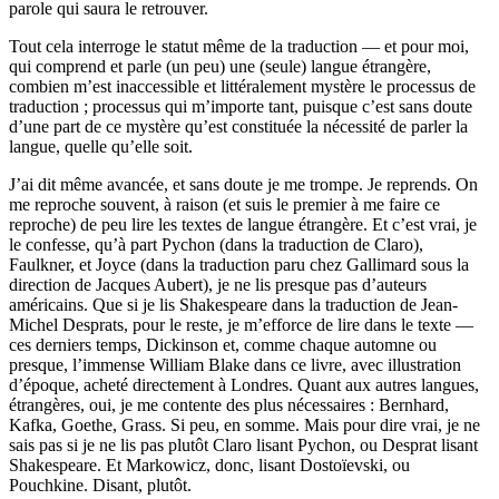
parole qui saura le retrouver.
Tout cela interroge le statut même de la traduction — et pour moi,
qui comprend et parle (un peu) une (seule) langue étrangère,
combien m’est inaccessible et littéralement mystère le processus de
traduction ; processus qui m’importe tant, puisque c’est sans doute
d’une part de ce mystère qu’est constituée la nécessité de parler la
langue, quelle qu’elle soit.
J’ai dit même avancée, et sans doute je me trompe. Je reprends. On
me reproche souvent, à raison (et suis le premier à me faire ce
reproche) de peu lire les textes de langue étrangère. Et c’est vrai, je
le confesse, qu’à part Pychon (dans la traduction de Claro),
Faulkner, et Joyce (dans la traduction paru chez Gallimard sous la
direction de Jacques Aubert), je ne lis presque pas d’auteurs
américains. Que si je lis Shakespeare dans la traduction de Jean-
Michel Desprats, pour le reste, je m’efforce de lire dans le texte —
ces derniers temps, Dickinson et, comme chaque automne ou
presque, l’immense William Blake dans ce livre, avec illustration
d’époque, acheté directement à Londres. Quant aux autres langues,
étrangères, oui, je me contente des plus nécessaires : Bernhard,
Kafka, Goethe, Grass. Si peu, en somme. Mais pour dire vrai, je ne
sais pas si je ne lis pas plutôt Claro lisant Pychon, ou Desprat lisant
Shakespeare. Et Markowicz, donc, lisant Dostoïevski, ou
Pouchkine. Disant, plutôt.