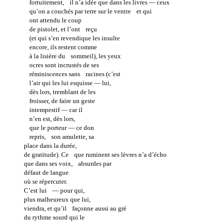
fortuitement, il n’a idée que dans les livres — ceux
qu’on a couchés par terre sur le ventre et qui
ont attendu le coup
de pistolet, et l’ont reçu
(et qui s’en revendique les insulte
encore, ils restent comme
à la lisière du sommeil), les yeux
ocres sont incrustés de ses
réminiscences sans racines (c’est
l’air qui les lui esquisse — lui,
dès lors, tremblant de les
froisser, de faire un geste
intempestif — car il
n’en est, dès lors,
que le porteur — ce don
repris, son amulette, sa
place dans la durée,
de gratitude). Ce que ruminent ses lèvres n’a d’écho
que dans ses voix, absurdes par
défaut de langue
où se répercuter.
C’est lui — pour qui,
plus malheureux que lui,
viendra, et qu’il façonne aussi au gré
du rythme sourd qui le