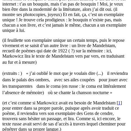
internet : t’as un bouquin, mais t’as pas de bouquin ! Moi, je veux
bien être dans la modernité de la littérature, alors j’ai dit oui. (il
montre ses photocopies, joyeux) Et en fait, ça, c’est un exemplaire
unique ! Je trouve cela prodigieux : le bouquin n’existe pas, mais
chacun a son livre, et c’est jamais le même, chacun a un exemplaire
unique à lui.
(il feuillette son exemplaire unique un certain temps, puis le repose
vivement et se saisit d’un autre livre : un livre de Mandelstam,
recueil de poèmes qui date de 1922 ( ?) sur la mémoire : ici,
Markowicz lira le texte de Mandelstam vers par vers, en traduisant
au fur et à mesure)
(extraits : ) « j’ai oublié le mot que je voulais dire (...) il reviendra
dans le palais des ombres, avec ses ailes coupées pour jouer avec
les transparentes dans le coma (en russe : le coma est littéralement
l’absence de mémoire) où se chante la chanson nocturne »
(et c’est comme si Markowicz avait eu besoin de Mandelstam
[
1
]
pour entrer dans sa propre parole, puisque après avoir traduit ce
poème, il reviendra vers son exemplaire des Gens de cendre,
trouvera sans hésiter un passage, et lira. Comme si, ici encore, le
texte russe avait servi de sas d’accès à travers lequel cheminer pour
pénétrer dans sa propre langue.)