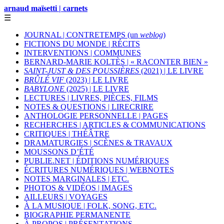
arnaud maïsetti | carnets
☰
JOURNAL | CONTRETEMPS (un
weblog
)
FICTIONS DU MONDE | RÉCITS
INTERVENTIONS | COMMUNES
BERNARD-MARIE KOLTÈS | « RACONTER BIEN »
SAINT-JUST & DES POUSSIÈRES
(2021) | LE LIVRE
BRÛLÉ VIF
(2023) | LE LIVRE
BABYLONE
(2025) | LE LIVRE
LECTURES | LIVRES, PIÈCES, FILMS
NOTES & QUESTIONS | LIRECRIRE
ANTHOLOGIE PERSONNELLE | PAGES
RECHERCHES | ARTICLES & COMMUNICATIONS
CRITIQUES | THÉÂTRE
DRAMATURGIES | SCÈNES & TRAVAUX
MOUSSONS D’ÉTÉ
PUBLIE.NET | ÉDITIONS NUMÉRIQUES
ÉCRITURES NUMÉRIQUES | WEBNOTES
NOTES MARGINALES | ETC.
PHOTOS & VIDÉOS | IMAGES
AILLEURS | VOYAGES
À LA MUSIQUE | FOLK, SONG, ETC.
BIOGRAPHIE PERMANENTE
À PROPOS | PRÉSENTATIONS