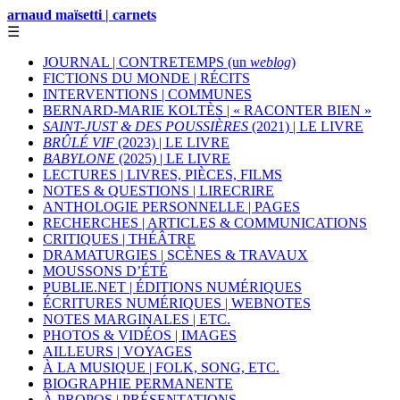
arnaud maïsetti | carnets
☰
JOURNAL | CONTRETEMPS (un
weblog
)
FICTIONS DU MONDE | RÉCITS
INTERVENTIONS | COMMUNES
BERNARD-MARIE KOLTÈS | « RACONTER BIEN »
SAINT-JUST & DES POUSSIÈRES
(2021) | LE LIVRE
BRÛLÉ VIF
(2023) | LE LIVRE
BABYLONE
(2025) | LE LIVRE
LECTURES | LIVRES, PIÈCES, FILMS
NOTES & QUESTIONS | LIRECRIRE
ANTHOLOGIE PERSONNELLE | PAGES
RECHERCHES | ARTICLES & COMMUNICATIONS
CRITIQUES | THÉÂTRE
DRAMATURGIES | SCÈNES & TRAVAUX
MOUSSONS D’ÉTÉ
PUBLIE.NET | ÉDITIONS NUMÉRIQUES
ÉCRITURES NUMÉRIQUES | WEBNOTES
NOTES MARGINALES | ETC.
PHOTOS & VIDÉOS | IMAGES
AILLEURS | VOYAGES
À LA MUSIQUE | FOLK, SONG, ETC.
BIOGRAPHIE PERMANENTE
À PROPOS | PRÉSENTATIONS