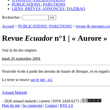
PUBLICATIONS | PARUTIONS
LIENS, BRÈVES, ANNONCES | DAZIBAO
Rechercher :
Accueil
>
PUBLICATIONS | PARUTIONS
>
revues & ouvrages col
Revue
Ecuador
n°1 | « Aurore »
Voir la fin des empires
lundi 20 septembre 2004
Nouvelle écrite à partir des dessins de Isaure de Benque, et en regard
Le texte se trouve
sur le site - ici.
Arnaud Maïsetti
- 2026 arnaud maïsetti | carnets | ISSN 2428-6273 |
Plan du site
|
Se connecter
|
Contact
|
RSS 2.0