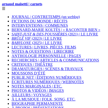
arnaud maïsetti | carnets
☰
JOURNAL | CONTRETEMPS (un
weblog
)
FICTIONS DU MONDE | RÉCITS
INTERVENTIONS | COMMUNES
BERNARD-MARIE KOLTÈS | « RACONTER BIEN »
SAINT-JUST & DES POUSSIÈRES
(2021) | LE LIVRE
BRÛLÉ VIF
(2023) | LE LIVRE
BABYLONE
(2025) | LE LIVRE
LECTURES | LIVRES, PIÈCES, FILMS
NOTES & QUESTIONS | LIRECRIRE
ANTHOLOGIE PERSONNELLE | PAGES
RECHERCHES | ARTICLES & COMMUNICATIONS
CRITIQUES | THÉÂTRE
DRAMATURGIES | SCÈNES & TRAVAUX
MOUSSONS D’ÉTÉ
PUBLIE.NET | ÉDITIONS NUMÉRIQUES
ÉCRITURES NUMÉRIQUES | WEBNOTES
NOTES MARGINALES | ETC.
PHOTOS & VIDÉOS | IMAGES
AILLEURS | VOYAGES
À LA MUSIQUE | FOLK, SONG, ETC.
BIOGRAPHIE PERMANENTE
À PROPOS | PRÉSENTATIONS