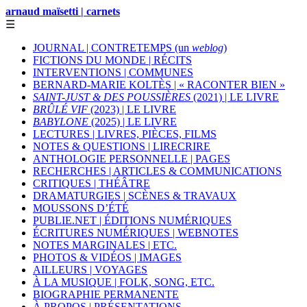
arnaud maïsetti | carnets
☰
JOURNAL | CONTRETEMPS (un
weblog
)
FICTIONS DU MONDE | RÉCITS
INTERVENTIONS | COMMUNES
BERNARD-MARIE KOLTÈS | « RACONTER BIEN »
SAINT-JUST & DES POUSSIÈRES
(2021) | LE LIVRE
BRÛLÉ VIF
(2023) | LE LIVRE
BABYLONE
(2025) | LE LIVRE
LECTURES | LIVRES, PIÈCES, FILMS
NOTES & QUESTIONS | LIRECRIRE
ANTHOLOGIE PERSONNELLE | PAGES
RECHERCHES | ARTICLES & COMMUNICATIONS
CRITIQUES | THÉÂTRE
DRAMATURGIES | SCÈNES & TRAVAUX
MOUSSONS D’ÉTÉ
PUBLIE.NET | ÉDITIONS NUMÉRIQUES
ÉCRITURES NUMÉRIQUES | WEBNOTES
NOTES MARGINALES | ETC.
PHOTOS & VIDÉOS | IMAGES
AILLEURS | VOYAGES
À LA MUSIQUE | FOLK, SONG, ETC.
BIOGRAPHIE PERMANENTE
À PROPOS | PRÉSENTATIONS