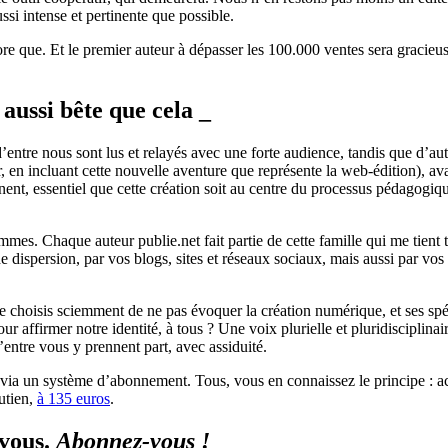
ssi intense et pertinente que possible.
e que. Et le premier auteur à dépasser les 100.000 ventes sera gracieu
t aussi bête que cela _
tre nous sont lus et relayés avec une forte audience, tandis que d’autre
, en incluant cette nouvelle aventure que représente la web-édition), a
nent, essentiel que cette création soit au centre du processus pédagogiqu
es. Chaque auteur publie.net fait partie de cette famille qui me tient tan
 dispersion, par vos blogs, sites et réseaux sociaux, mais aussi par vos 
e choisis sciemment de ne pas évoquer la création numérique, et ses spé
affirmer notre identité, à tous ? Une voix plurielle et pluridisciplina
d’entre vous y prennent part, avec assiduité.
via un système d’abonnement. Tous, vous en connaissez le principe : acc
utien,
à 135 euros
.
-vous.
Abonnez-vous !