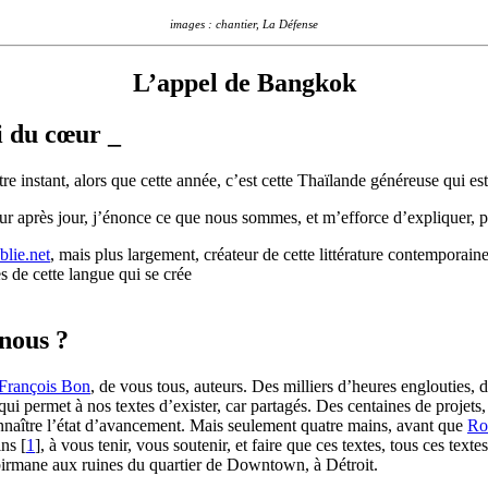
images : chantier, La Défense
L’appel de Bangkok
i du cœur _
re instant, alors que cette année, c’est cette Thaïlande généreuse qui est
our après jour, j’énonce ce que nous sommes, et m’efforce d’expliquer, pr
blie.net
, mais plus largement, créateur de cette littérature contemporaine 
es de cette langue qui se crée
nous ?
François Bon
, de vous tous, auteurs. Des milliers d’heures englouties, d
qui permet à nos textes d’exister, car partagés. Des centaines de projets
connaître l’état d’avancement. Mais seulement quatre mains, avant que
Ro
ins
[
1
]
, à vous tenir, vous soutenir, et faire que ces textes, tous ces tex
 birmane aux ruines du quartier de Downtown, à Détroit.