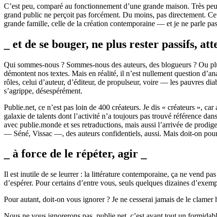
C’est peu, comparé au fonctionnement d’une grande maison. Très peu. M
grand public ne perçoit pas forcément. Du moins, pas directement. Cette
grande famille, celle de la création contemporaine — et je ne parle pas 
_ et de se bouger, ne plus rester passifs, att
Qui sommes-nous ? Sommes-nous des auteurs, des blogueurs ? Ou plus s
démontent nos textes. Mais en réalité, il n’est nullement question d’a
rôles, celui d’auteur, d’éditeur, de propulseur, voire — les pauvres d
s’agrippe, désespérément.
Publie.net, ce n’est pas loin de 400 créateurs. Je dis « créateurs », c
galaxie de talents dont l’activité n’a toujours pas trouvé référence da
avec publie.monde et ses retraductions, mais aussi l’arrivée de prod
— Séné, Vissac —, des auteurs confidentiels, aussi. Mais doit-on pour a
_ à force de le répéter, agir _
Il est inutile de se leurrer : la littérature contemporaine, ça ne vend pa
d’espérer. Pour certains d’entre vous, seuls quelques dizaines d’exempl
Pour autant, doit-on vous ignorer ? Je ne cesserai jamais de le clamer h
Nous ne vous ignorerons pas. publie.net, c’est avant tout un formidable