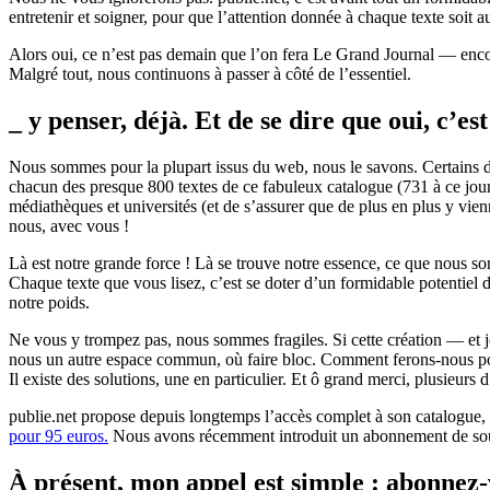
entretenir et soigner, pour que l’attention donnée à chaque texte soit au
Alors oui, ce n’est pas demain que l’on fera Le Grand Journal — encor
Malgré tout, nous continuons à passer à côté de l’essentiel.
_ y penser, déjà. Et de se dire que oui, c’es
Nous sommes pour la plupart issus du web, nous le savons. Certains d’en
chacun des presque 800 textes de ce fabuleux catalogue (731 à ce jour
médiathèques et universités (et de s’assurer que de plus en plus y vien
nous, avec vous !
Là est notre grande force ! Là se trouve notre essence, ce que nous somm
Chaque texte que vous lisez, c’est se doter d’un formidable potentiel de
notre poids.
Ne vous y trompez pas, nous sommes fragiles. Si cette création — et j
nous un autre espace commun, où faire bloc. Comment ferons-nous pour 
Il existe des solutions, une en particulier. Et ô grand merci, plusieurs 
publie.net propose depuis longtemps l’accès complet à son catalogue, 
pour 95 euros.
Nous avons récemment introduit un abonnement de so
À présent, mon appel est simple : abonnez