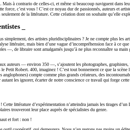
ais à contrario de celles-ci, et même si beaucoup naviguent dans leurs 
 force, c’est vous ! C’est ce noyau dur de passionnés, auteurs et artiste
seulement de la littérature. Cette création dont on souhaite qu’elle explo
entistes _
implement, des artistes pluridisciplinaires ? Je ne compte plus les art
nalyse littéraire, mais bien d’une vague d’incompréhension face à ce que
iables —, de libraire sont amalgamés jusqu’à ne plus reconnaître sa mai
ar aux auteurs — environ 350 —, s’ajoutent les photographes, graphistes,
ns le Petit Robert. 400, imaginez ! C’est tout bonnement ce que la scène 
iges anglophones) compte comme plus grands créateurs, des incontourna
utant les ignorer, écarter de notre conscience ce travail qui forge cett
s ! Cette littérature d’expérimentation n’atteindra jamais les tirages d’un 
aires trouveront leur place auprès de spécialistes du genre.
aut et fort : non !
 outil coopératif, qui demeurera. Nous n’en restons pas moins un éditeur