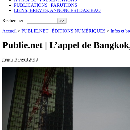
PUBLICATIONS | PARUTIONS
LIENS, BRÈVES, ANNONCES | DAZIBAO
Rechercher :
Accueil
>
PUBLIE.NET | ÉDITIONS NUMÉRIQUES
>
Infos et b
Publie.net | L’appel de Bangko
mardi 16 avril 2013