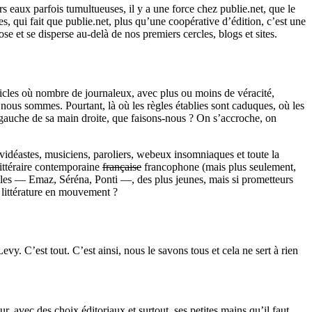
eaux parfois tumultueuses, il y a une force chez publie.net, que le
s, qui fait que publie.net, plus qu’une coopérative d’édition, c’est une
se et se disperse au-delà de nos premiers cercles, blogs et sites.
icles où nombre de journaleux, avec plus ou moins de véracité,
 nous sommes. Pourtant, là où les règles établies sont caduques, où les
n gauche de sa main droite, que faisons-nous ? On s’accroche, on
 vidéastes, musiciens, paroliers, webeux insomniaques et toute la
littéraire contemporaine
française
francophone (mais plus seulement,
bles — Emaz, Séréna, Ponti —, des plus jeunes, mais si prometteurs
e littérature en mouvement ?
Levy. C’est tout. C’est ainsi, nous le savons tous et cela ne sert à rien
, avec des choix éditoriaux et surtout, ses petites mains qu’il faut