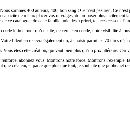
ous. Nous sommes 400 auteurs, 400, bon sang ! Ce n’est pas rien. Ce n’e
t la capacité de mieux placer vos ouvrages, de proposer plus facilement 
 ce catalogue, de cette famille unie, les à priori, tenaces cessent. Parc
cle intime pour qu’ensuite, de cercle en cercle, notre visibilité à tous 
r. Votre filleul en recevra également un, à choisir parmi les 70 titres déjà
ous êtes cette création, qui vaut bien plus qu’un prix littéraire. Car vou
se renforce, abonnez-vous. Montrons notre force. Montrons l’exemple, fa
nt que créateur, et parce que plus que tout, je souhaite que publie.net