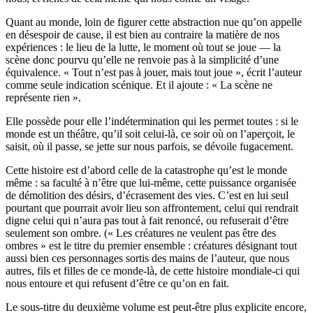
Quant au monde, loin de figurer cette abstraction nue qu’on appelle
en désespoir de cause, il est bien au contraire la matière de nos
expériences : le lieu de la lutte, le moment où tout se joue — la
scène donc pourvu qu’elle ne renvoie pas à la simplicité d’une
équivalence. « Tout n’est pas à jouer, mais tout joue », écrit l’auteur
comme seule indication scénique. Et il ajoute : « La scène ne
représente rien ».
Elle possède pour elle l’indétermination qui les permet toutes : si le
monde est un théâtre, qu’il soit celui-là, ce soir où on l’aperçoit, le
saisit, où il passe, se jette sur nous parfois, se dévoile fugacement.
Cette histoire est d’abord celle de la catastrophe qu’est le monde
même : sa faculté à n’être que lui-même, cette puissance organisée
de démolition des désirs, d’écrasement des vies. C’est en lui seul
pourtant que pourrait avoir lieu son affrontement, celui qui rendrait
digne celui qui n’aura pas tout à fait renoncé, ou refuserait d’être
seulement son ombre. (« Les créatures ne veulent pas être des
ombres » est le titre du premier ensemble : créatures désignant tout
aussi bien ces personnages sortis des mains de l’auteur, que nous
autres, fils et filles de ce monde-là, de cette histoire mondiale-ci qui
nous entoure et qui refusent d’être ce qu’on en fait.
Le sous-titre du deuxième volume est peut-être plus explicite encore,