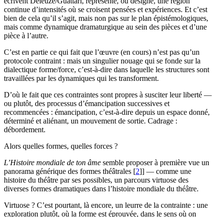
écrivent Deleuze/Guattari, représente, ou désigne, une région
continue d’intensités où se croisent pensées et expériences. Et c’est
bien de cela qu’il s’agit, mais non pas sur le plan épistémologiques,
mais comme dynamique dramaturgique au sein des pièces et d’une
pièce à l’autre.
C’est en partie ce qui fait que l’œuvre (en cours) n’est pas qu’un
protocole contraint : mais un singulier nouage qui se fonde sur la
dialectique forme/force, c’est-à-dire dans laquelle les structures sont
travaillées par les dynamiques qui les transforment.
D’où le fait que ces contraintes sont propres à susciter leur liberté —
ou plutôt, des processus d’émancipation successives et
recommencées : émancipation, c’est-à-dire depuis un espace donné,
déterminé et aliénant, un mouvement de sortie. Cadrage :
débordement.
Alors quelles formes, quelles forces ?
L’Histoire mondiale de ton âme
semble proposer à première vue un
panorama générique des formes théâtrales
[
2
]
] — comme une
histoire du théâtre par ses possibles, un parcours virtuose des
diverses formes dramatiques dans l’histoire mondiale du théâtre.
Virtuose ? C’est pourtant, là encore, un leurre de la contrainte : une
exploration plutôt, où la forme est éprouvée, dans le sens où on