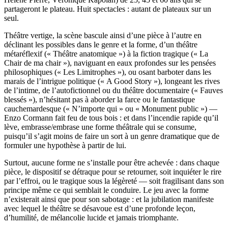
partageront le plateau. Huit spectacles : autant de plateaux sur un
seul.
Théâtre vertige, la scène bascule ainsi d’une pièce à l’autre en
déclinant les possibles dans le genre et la forme, d’un théâtre
métaréflexif (« Théâtre anatomique ») à la fiction tragique (« La
Chair de ma chair »), naviguant en eaux profondes sur les pensées
philosophiques (« Les Limitrophes »), ou osant barboter dans les
marais de l’intrigue politique (« A Good Story »), longeant les rives
de l’intime, de l’autofictionnel ou du théâtre documentaire (« Fauves
blessés »), n’hésitant pas à aborder la farce ou le fantastique
cauchemardesque (« N’importe qui » ou « Monument public ») —
Enzo Cormann fait feu de tous bois : et dans l’incendie rapide qu’il
lève, embrasse/embrase une forme théâtrale qui se consume,
puisqu’il s’agit moins de faire un sort à un genre dramatique que de
formuler une hypothèse à partir de lui.
Surtout, aucune forme ne s’installe pour être achevée : dans chaque
pièce, le dispositif se détraque pour se retourner, soit inquiéter le rire
par l’effroi, ou le tragique sous la légèreté — soit fragilisant dans son
principe même ce qui semblait le conduire. Le jeu avec la forme
n’existerait ainsi que pour son sabotage : et la jubilation manifeste
avec lequel le théâtre se désavoue est d’une profonde leçon,
d’humilité, de mélancolie lucide et jamais triomphante.