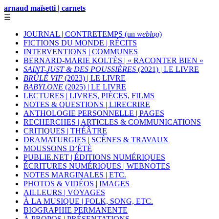
arnaud maïsetti | carnets
☰
JOURNAL | CONTRETEMPS (un
weblog
)
FICTIONS DU MONDE | RÉCITS
INTERVENTIONS | COMMUNES
BERNARD-MARIE KOLTÈS | « RACONTER BIEN »
SAINT-JUST & DES POUSSIÈRES
(2021) | LE LIVRE
BRÛLÉ VIF
(2023) | LE LIVRE
BABYLONE
(2025) | LE LIVRE
LECTURES | LIVRES, PIÈCES, FILMS
NOTES & QUESTIONS | LIRECRIRE
ANTHOLOGIE PERSONNELLE | PAGES
RECHERCHES | ARTICLES & COMMUNICATIONS
CRITIQUES | THÉÂTRE
DRAMATURGIES | SCÈNES & TRAVAUX
MOUSSONS D’ÉTÉ
PUBLIE.NET | ÉDITIONS NUMÉRIQUES
ÉCRITURES NUMÉRIQUES | WEBNOTES
NOTES MARGINALES | ETC.
PHOTOS & VIDÉOS | IMAGES
AILLEURS | VOYAGES
À LA MUSIQUE | FOLK, SONG, ETC.
BIOGRAPHIE PERMANENTE
À PROPOS | PRÉSENTATIONS