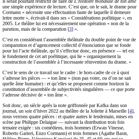
Il serait pourtant restrictif de faire de
L’Histoire mondiale de ton âme
une simple expérience de lecture. C’est que, on le sait, le drame pour
Cormann « nécessite une effectuation faute de laquelle il demeure
lettre morte », écrivait-il dans ses « Considérations poélitique », en
2005. Le théâtre lui est nécessairement une opération « non de la
parution, mais de la comparution
[
3
]
».
C’est en considérant l’assemblée théâtrale du double point de vue de
comparution et d’agencement collectif d’énonciation que se fonde
pour lui l’acte théâtrale, qu’il s’effectue donc, en présence — tel est
le fondement de cet art poélitique, qui lie « organiquement la
construction de l’assemblée à l’incessante réinvention du drame. »
C’est le sens de ce travail sur le cadre : le hors-cadre de ce à quoi
s’adresse les pièces — « ton âme » (non pas votre, ou d’on ne sait
quelle âme humaine) : et qu’elles se proposent comme horizon la
constitution d’assemblée de subjectivités singulières — ce que porte
l’adresse décisive de « ton âme ».
Soit donc, un siècle après la note griffonnée par Kafka dans son
journal, un soir d’hiver 2022 au théâtre de la Joliette à Marseille
[
4
]
,
nous verrons quatre pièces : et quatre autres le lendemain, mises en
scène par Philippe Delaigue — suivant la distribution trois fois
ternaire exigée : six comédiens, trois hommes (Erwan Vinesse,
Roberto Garieri, Enzo Cormann) et trois femmes (Agathe Barat,
Hélène Pierre, Véronique Kapoian) de 25, 45 et 60 ans qui se