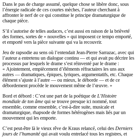
Dans le pas de charge assumé, quelque chose se libère donc, sous
l’énergie radicale de ces courtes mèches, l’auteur cherchant à
affronter le nerf de ce qui constitue le principe dramaturgique de
chaque pièce.
S’il s’autorise de telles audaces, c’est aussi en raison de la brièveté
des formes, sortes de « nouvelles » qui imposent ce tempo emporté,
et emporté vers la pièce suivante qui va la recouvrir.
Jeu de rapsodie au sens où l’entendait Jean-Pierre Sarrazac, avec qui
l’auteur a entretenu un dialogue continu — et qui avait pu décrire les
processus par lesquels le drame s’est réinventé par le drame :
« Ajointement, empiècement d’éléments réfractaires les uns aux
autres — dramatiques, épiques, lyriques, argumentatifs, etc. Chaque
élément s’ajuste à l’autre — ou mieux, le déborde — et de ce
débordement procède le mouvement même de l’œuvre. »
Bord et débord : C’est une part de la poétique de
L’Histoire
mondiale de ton âme
qui se trouve presque ici nommé, tout
ensemble, comme ensemble, c’est-à-dire suite, musicale et
dramaturgique, rhapsode de formes hétérogènes mais liés par un
mouvement qui les emporte.
C’est peut-être là le vieux rêve de Kraus relancé, celui des
Derniers
jours de l’humanité
qui avait voulu entrelacé tous les registres, et