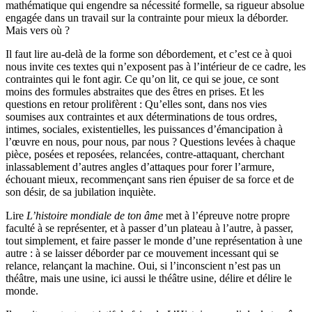
mathématique qui engendre sa nécessité formelle, sa rigueur absolue
engagée dans un travail sur la contrainte pour mieux la déborder.
Mais vers où ?
Il faut lire au-delà de la forme son débordement, et c’est ce à quoi
nous invite ces textes qui n’exposent pas à l’intérieur de ce cadre, les
contraintes qui le font agir. Ce qu’on lit, ce qui se joue, ce sont
moins des formules abstraites que des êtres en prises. Et les
questions en retour prolifèrent : Qu’elles sont, dans nos vies
soumises aux contraintes et aux déterminations de tous ordres,
intimes, sociales, existentielles, les puissances d’émancipation à
l’œuvre en nous, pour nous, par nous ? Questions levées à chaque
pièce, posées et reposées, relancées, contre-attaquant, cherchant
inlassablement d’autres angles d’attaques pour forer l’armure,
échouant mieux, recommençant sans rien épuiser de sa force et de
son désir, de sa jubilation inquiète.
Lire
L’histoire mondiale de ton âme
met à l’épreuve notre propre
faculté à se représenter, et à passer d’un plateau à l’autre, à passer,
tout simplement, et faire passer le monde d’une représentation à une
autre : à se laisser déborder par ce mouvement incessant qui se
relance, relançant la machine. Oui, si l’inconscient n’est pas un
théâtre, mais une usine, ici aussi le théâtre usine, délire et délire le
monde.