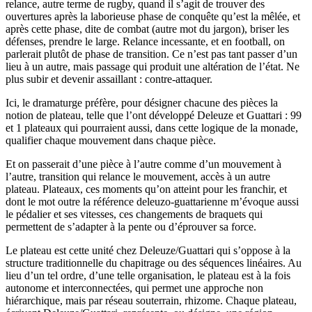
relance, autre terme de rugby, quand il s’agit de trouver des
ouvertures après la laborieuse phase de conquête qu’est la mêlée, et
après cette phase, dite de combat (autre mot du jargon), briser les
défenses, prendre le large. Relance incessante, et en football, on
parlerait plutôt de phase de transition. Ce n’est pas tant passer d’un
lieu à un autre, mais passage qui produit une altération de l’état. Ne
plus subir et devenir assaillant : contre-attaquer.
Ici, le dramaturge préfère, pour désigner chacune des pièces la
notion de plateau, telle que l’ont développé Deleuze et Guattari : 99
et 1 plateaux qui pourraient aussi, dans cette logique de la monade,
qualifier chaque mouvement dans chaque pièce.
Et on passerait d’une pièce à l’autre comme d’un mouvement à
l’autre, transition qui relance le mouvement, accès à un autre
plateau. Plateaux, ces moments qu’on atteint pour les franchir, et
dont le mot outre la référence deleuzo-guattarienne m’évoque aussi
le pédalier et ses vitesses, ces changements de braquets qui
permettent de s’adapter à la pente ou d’éprouver sa force.
Le plateau est cette unité chez Deleuze/Guattari qui s’oppose à la
structure traditionnelle du chapitrage ou des séquences linéaires. Au
lieu d’un tel ordre, d’une telle organisation, le plateau est à la fois
autonome et interconnectées, qui permet une approche non
hiérarchique, mais par réseau souterrain, rhizome. Chaque plateau,