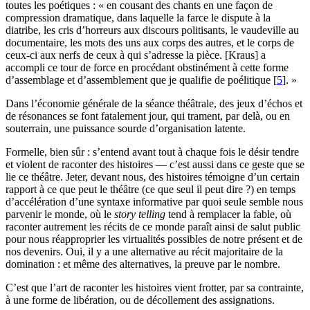
toutes les poétiques : « en cousant des chants en une façon de
compression dramatique, dans laquelle la farce le dispute à la
diatribe, les cris d’horreurs aux discours politisants, le vaudeville au
documentaire, les mots des uns aux corps des autres, et le corps de
ceux-ci aux nerfs de ceux à qui s’adresse la pièce. [Kraus] a
accompli ce tour de force en procédant obstinément à cette forme
d’assemblage et d’assemblement que je qualifie de poélitique
[
5
]
. »
Dans l’économie générale de la séance théâtrale, des jeux d’échos et
de résonances se font fatalement jour, qui trament, par delà, ou en
souterrain, une puissance sourde d’organisation latente.
Formelle, bien sûr : s’entend avant tout à chaque fois le désir tendre
et violent de raconter des histoires — c’est aussi dans ce geste que se
lie ce théâtre. Jeter, devant nous, des histoires témoigne d’un certain
rapport à ce que peut le théâtre (ce que seul il peut dire ?) en temps
d’accélération d’une syntaxe informative par quoi seule semble nous
parvenir le monde, où le
story telling
tend à remplacer la fable, où
raconter autrement les récits de ce monde paraît ainsi de salut public
pour nous réapproprier les virtualités possibles de notre présent et de
nos devenirs. Oui, il y a une alternative au récit majoritaire de la
domination : et même des alternatives, la preuve par le nombre.
C’est que l’art de raconter les histoires vient frotter, par sa contrainte,
à une forme de libération, ou de décollement des assignations.