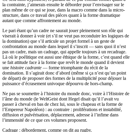
la contrainte, j’aimerais ensuite le déborder pour l’envisager sur le
plan même de ce qui se joue, dans la macro comme dans la micro-
structure, dans ce travail des pièces quant à la forme dramatique
autant que comme affrontement au monde.
Le pari étant qu’un cadre ne saurait jouer pleinement son rôle qui
viserait à donner à voir (et s’il ne veut pas reconduire les logiques de
la domination) que s’il articule un projet formel à un geste de
confrontation au monde dans lequel il s’inscrit — sans quoi il n’est
pas un cadre, mais un cadrage, qui appelle toujours à un recadrage.
Là où le poélitique est aussi une éthique de la forme, c’est quand elle
se fait attitude face à la forme que revêt le monde quand il devient
une
histoire cadrante
— forme triomphante du récit de la
domination. Il s’agirait donc d’abord (même si ça n’est qu’un point
de départ) de proposer des formes de la multiplicité pour déjouer la
puissance d’écrasement univoque dépourvu de hors-champ.
Ne pas se soumettre à l’histoire du monde donc, voire à l’Histoire de
l’âme du monde (le WeltGeist dont Hegel disait qu’il l’avait vu
passer à cheval en bas de chez lui, sous le chapeau et la forme de
l’Empereur Napoléon) : au contraire : proliférations et instabilité,
diffusion et pulvérisation, déplacement, adresse à l’infime dans
l’immensité de ce que ces volumes proposent.
Cadrage : débordement, comme on dit au rugby.