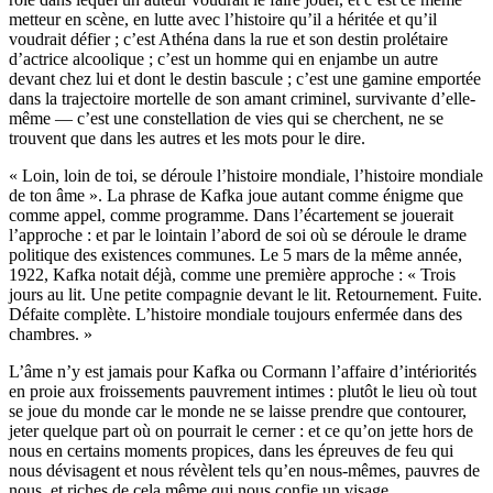
metteur en scène, en lutte avec l’histoire qu’il a héritée et qu’il
voudrait défier ; c’est Athéna dans la rue et son destin prolétaire
d’actrice alcoolique ; c’est un homme qui en enjambe un autre
devant chez lui et dont le destin bascule ; c’est une gamine emportée
dans la trajectoire mortelle de son amant criminel, survivante d’elle-
même — c’est une constellation de vies qui se cherchent, ne se
trouvent que dans les autres et les mots pour le dire.
« Loin, loin de toi, se déroule l’histoire mondiale, l’histoire mondiale
de ton âme ». La phrase de Kafka joue autant comme énigme que
comme appel, comme programme. Dans l’écartement se jouerait
l’approche : et par le lointain l’abord de soi où se déroule le drame
politique des existences communes. Le 5 mars de la même année,
1922, Kafka notait déjà, comme une première approche : « Trois
jours au lit. Une petite compagnie devant le lit. Retournement. Fuite.
Défaite complète. L’histoire mondiale toujours enfermée dans des
chambres. »
L’âme n’y est jamais pour Kafka ou Cormann l’affaire d’intériorités
en proie aux froissements pauvrement intimes : plutôt le lieu où tout
se joue du monde car le monde ne se laisse prendre que contourer,
jeter quelque part où on pourrait le cerner : et ce qu’on jette hors de
nous en certains moments propices, dans les épreuves de feu qui
nous dévisagent et nous révèlent tels qu’en nous-mêmes, pauvres de
nous, et riches de cela même qui nous confie un visage.