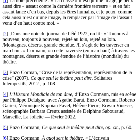
[
1
]
La note précédente : « La chasse » n’est qu’une image, je peux
aussi dire « assaut contre la dernière frontière terrestre » et en fait
assaut lancé d’en bas, depuis les êtres humains, et je peux, comme
cela aussi n’est qu’une image, la remplacer par l’image de l’assaut
venu d’en haut contre moi. »
[
2
]
[Dans une note du journal de l’été 1922, on lit : « Toujours à
nouveau, toujours à nouveau, rejeté au loin, rejeté au loin.
/Montagnes, déserts, grande étendue. /Il s’agit de les traverser en
marchant. » Cormann, ou cette traversée (en marchant) à travers les
montagnes, déserts et grande étendue de l’histoire (mondiale) du
théâtre.
[
3
]
Enzo Corman, “Crise de la représentation, représentation de la
crise” (2007),
Ce que seul le théâtre peut dire
, Solitaires
Intempestifs, 2012., p. 108.
[
4
]
L’Histoire Mondiale de ton âme
, d’Enzo Cormann, mis en scène
par Philippe Delaigue, avec Agathe Barat, Enzo Cormann, Roberto
Garieri, Véronique Kapoian Favel, Hélène Pierre, Erwan Vinesse,
scénographie Barbara Creutz assistée de Delphine Sabouraud,
Marseille, La Joliette — février 2022.
[
5
]
Enzo Cormann,
Ce que seul le théâtre peut dire
,
op. cit.
, p. 60.
[
6
]
Enzo Cormann,
À quoi sert le théâtre
, « L’écrivain