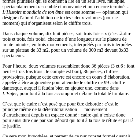
formes plurielles qui se donnent à lire en un seul livre, multiplié,
spectaculairement rassemblé et mouvante et non encore terminé. -
L’Histoire mondiale de ton âme
est cette somme — opération qui
désigne d’abord l’addition de textes : deux volumes (pour le
moment) qui s’organisent selon le chiffre trois.
Dans chaque volume, dix huit pièces, soit trois fois six (c’est-à-dire
trois et trois, fois trois), chacune d’une longueur sur le plateau de
trente minutes, en trois mouvements, interprétés par trois interprètes
sur un plateau de 33 m2, pour un volume de 300 m3 devant 3x33
spectateurs.
Pour l’heure, deux volumes rassemblent donc 36 pièces (3 et 6 : font
neuf = trois fois trois : le compte est bon), 36 pièces, chiffres
provisoires, puisque cette œuvre est encore en cours d’élaboration,
appelée à être augmentée pour atteindre le chiffre de 99 : chiffre
dantesque, auquel il faudra bien en ajouter une, comme dans
L’Enfer
, pour tout à la fois accomplir et défaire la totalité trinitaire.
C’est que le cadre n’est posé que pour être débordé : c’est le
principe même de la déterritorialisation — mouvement
d’arrachement depuis un espace donné : cadre qui n’existe donc
pour ainsi dire que par son débord qui tout à la fois le réfute et par là
le justifie.
Ce sera mon hypothèse, et partant de ce pur constat formel quant à