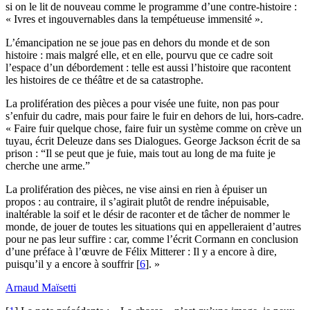
si on le lit de nouveau comme le programme d’une contre-histoire :
« Ivres et ingouvernables dans la tempétueuse immensité ».
L’émancipation ne se joue pas en dehors du monde et de son
histoire : mais malgré elle, et en elle, pourvu que ce cadre soit
l’espace d’un débordement : telle est aussi l’histoire que racontent
les histoires de ce théâtre et de sa catastrophe.
La prolifération des pièces a pour visée une fuite, non pas pour
s’enfuir du cadre, mais pour faire le fuir en dehors de lui, hors-cadre.
« Faire fuir quelque chose, faire fuir un système comme on crève un
tuyau, écrit Deleuze dans ses Dialogues. George Jackson écrit de sa
prison : “Il se peut que je fuie, mais tout au long de ma fuite je
cherche une arme.”
La prolifération des pièces, ne vise ainsi en rien à épuiser un
propos : au contraire, il s’agirait plutôt de rendre inépuisable,
inaltérable la soif et le désir de raconter et de tâcher de nommer le
monde, de jouer de toutes les situations qui en appelleraient d’autres
pour ne pas leur suffire : car, comme l’écrit Cormann en conclusion
d’une préface à l’œuvre de Félix Mitterer : Il y a encore à dire,
puisqu’il y a encore à souffrir
[
6
]
. »
Arnaud Maïsetti