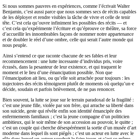
Si nous sommes pauvres en expériences, comme l’écrivait Walter
Benjamin, c’est aussi parce que nous sommes secs de récits capables
de les déployer et rendre visibles la tâche de vivre et celle de tenir
tête. C’est cela qu’ouvre infiniment les possibles des récits — et
c’est cela qu’expérimente l’écriture et qu’éprouve ce théâtre, sa force
d’accueillir les innombrables façons de nommer notre appartenance
et de doubler le réel d’une ombre, celle qui serait l’autre monde qui
nous peuple.
Ainsi s’entend ce que raconte chacune de ses fables et leur
recommencement : une lutte incessante d’individus pris, voire
écrasés, dans la pesanteur de leur existence, et qui traquent le
moment et le lieu d’une émancipation possible. Non que
l’émancipation ait lieu, ou qu’elle soit arrachée pour toujours : les
trajectoires des récits témoignent plutôt de moments où quelqu’un·e
décide, soudain et parfois brièvement, de ne pas renoncer.
Bien souvent, la lutte se joue sur le terrain paradoxal de la fragilité :
c’est une jeune fille, violée par son frère, qui arrache sa liberté dans
son suicide, geste qui révèle enfin son identité émancipée des
enfermements familiaux ; c’est la jeune compagne d’un politicien
ambitieux, qui le soir même de son accession au pouvoir, le quitte ;
c’est un couple qui cherche désespérément la sortie d’un musée d’art
moderne dans lequel ils sont piégés ; c’est un acteur en lutte avec le
rôle dans lequel un auteur voudrait le faire jouer, et c’est ce même