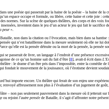
 dans une poésie qui passerait par la haine de la poésie – la haine de l
u’un espace occupe et formule, ou libère, cette haine et cette joie : cette
 des normes. Sur la scène de quelques théâtres, des corps et des voix foui
insensées, inventent dans le jeu d’un acteur le jeu qui fait le sacrifice d
la peur
».
Bataille, non dans la citation ou l’évocation, mais bien dans sa hantise 
pensée qui n’est bataillienne dans la mesure seulement où elle ne lui doit
« Parce qu’elle est la pensée détruite ou la mort de la pensée, la pensée s
ui se passerait de livre, un langage à l’endroit d’une présence excessive
angoisse de ce qu’un homme sait du fait d’être
[
8
]
, avait-il écrit dans
L’Ex
théâtre : le drame d’un être pris dans l’impossible, entre la comédie de l
ui fondait le mouvement de la jouissance, où l’érotisme devient soudain c
ourd’hui importe encore. Un théâtre qui ferait de son enjeu une expérience
ur, renvoyé affreusement non plus à l’évaluation d’un jugement de goût, ma
héâtre – non pas seulement pauvrement dans la mesure où il jetterait sur 
e ou rejoint
l’autre pensée
de Bataille, il s’agit d’affronter notre présen