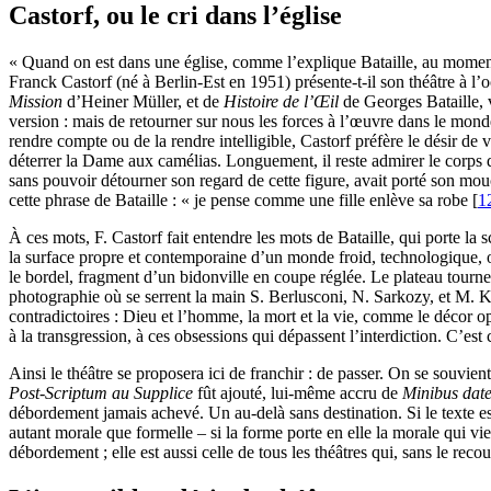
Castorf, ou le cri dans l’église
« Quand on est dans une église, comme l’explique Bataille, au moment
Franck Castorf (né à Berlin-Est en 1951) présente-t-il son théâtre à l
Mission
d’Heiner Müller, et de
Histoire de l’Œil
de Georges Bataille, 
version : mais de retourner sur nous les forces à l’œuvre dans le mond
rendre compte ou de la rendre intelligible, Castorf préfère le désir de
déterrer la Dame aux camélias. Longuement, il reste admirer le corps déf
sans pouvoir détourner son regard de cette figure, avait porté son mouc
cette phrase de Bataille : « je pense comme une fille enlève sa robe
[
1
À ces mots, F. Castorf fait entendre les mots de Bataille, qui porte la 
la surface propre et contemporaine d’un monde froid, technologique, 
le bordel, fragment d’un bidonville en coupe réglée. Le plateau tourne,
photographie où se serrent la main S. Berlusconi, N. Sarkozy, et M. 
contradictoires : Dieu et l’homme, la mort et la vie, comme le décor op
à la transgression, à ces obsessions qui dépassent l’interdiction. C’e
Ainsi le théâtre se proposera ici de franchir : de passer. On se souvien
Post-Scriptum au Supplice
fût ajouté, lui-même accru de
Minibus date 
débordement jamais achevé. Un au-delà sans destination. Si le texte est i
autant morale que formelle – si la forme porte en elle la morale qui vie
débordement ; elle est aussi celle de tous les théâtres qui, sans le recou