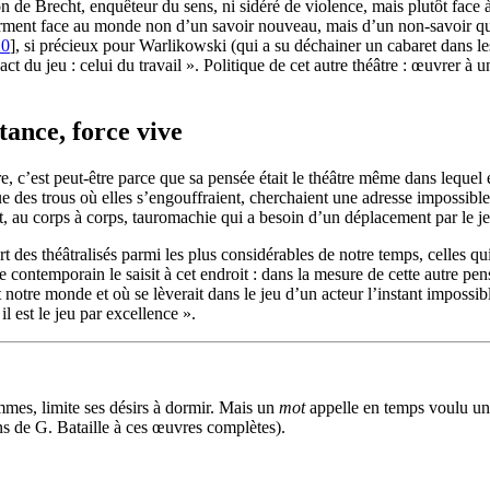
 de Brecht, enquêteur du sens, ni sidéré de violence, mais plutôt face à 
ent face au monde non d’un savoir nouveau, mais d’un non-savoir qui reb
20
]
, si précieux pour Warlikowski (qui a su déchainer un cabaret dans l
xact du jeu : celui du travail ». Politique de cet autre théâtre : œuvrer 
stance, force vive
e, c’est peut-être parce que sa pensée était le théâtre même dans lequel e
 des trous où elles s’engouffraient, cherchaient une adresse impossible, i
, au corps à corps, tauromachie qui a besoin d’un déplacement par le jeu
des théâtralisés parmi les plus considérables de notre temps, celles qui 
 contemporain le saisit à cet endroit : dans la mesure de cette autre pen
otre monde et où se lèverait dans le jeu d’un acteur l’instant impossible o
 il est le jeu par excellence ».
mes, limite ses désirs à dormir. Mais un
mot
appelle en temps voulu une
ons de G. Bataille à ces œuvres complètes).