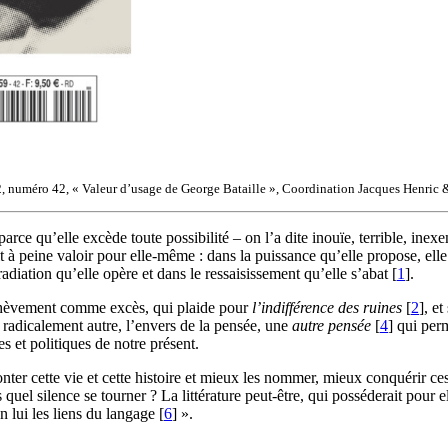
s2, numéro 42, « Valeur d’usage de George Bataille », Coordination Jacques Henric
rce qu’elle excède toute possibilité – on l’a dite inouïe, terrible, inexe
t à peine valoir pour elle-même : dans la puissance qu’elle propose, elle 
radiation qu’elle opère et dans le ressaisissement qu’elle s’abat
[
1
]
.
inachèvement comme excès, qui plaide pour
l’indifférence des ruines
[
2
]
, et
radicalement autre, l’envers de la pensée, une
autre pensée
[
4
]
qui perm
s et politiques de notre présent.
fronter cette vie et cette histoire et mieux les nommer, mieux conquérir ces
uel silence se tourner ? La littérature peut-être, qui posséderait pour e
n lui les liens du langage
[
6
]
».