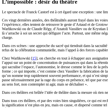
L’impossible : désir du théâtre
Le spectacle de Franck Castorf est à cet égard une exception : une limi
Ces vingt dernières années, des théâtralités auront frayé dans les voies
l’expérience
, elles tentent de retrouver le geste d’Artaud et de Grotow
Warlikowski ou de Claude Régy, d’Anatoli Vassiliev ou de Krystian L
là s’arrache à soi un secret qui défigure l’acte. Partout, une même né
charge.
Dans ces scènes : une approche du sacré qui tiendrait dans la sacralité
refus de la célébration communielle, mais l’appel à des forces capable
Chez Warlikowski
[
15
]
, on cherche en tout à échapper aux assignation
l’appui sur un point de concentration de puissances qui dans la rétent
qui sacralise l’espace, l’autonomise, le dresse comme le lieu de la prés
forme ; ce qui importe, c’est comme chez Vassiliev la fabrication de l
qu’on nomme trop rapidement souvent performance, et qui n’est simpl
passe nécessairement par la rage du corps en présence, tel que par e
au sens fort, non contempler ni agir, mais se déchaîner ».
Dans ces théâtres est brûlée l’idée de théâtre dans la mesure où rien ne
Dans tous ces théâtres, et par des voies bien singulières, ce qui est re
la signification n’est plus en jeu, mais en cause, et dispersé comme tel