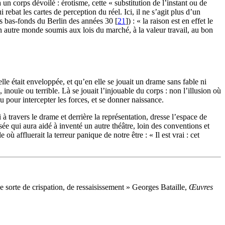
un corps dévoilé : érotisme, cette « substitution de l’instant ou de
at les cartes de perception du réel. Ici, il ne s’agit plus d’un
es bas-fonds du Berlin des années 30
[
21
]
) : « la raison est en effet le
à un autre monde soumis aux lois du marché, à la valeur travail, au bon
lle était enveloppée, et qu’en elle se jouait un drame sans fable ni
nouïe ou terrible. Là se jouait l’injouable du corps : non l’illusion où
 pour intercepter les forces, et se donner naissance.
à travers le drame et derrière la représentation, dresse l’espace de
sée qui aura aidé à inventé un autre théâtre, loin des conventions et
ù affluerait la terreur panique de notre être : « Il est vrai : cet
 sorte de crispation, de ressaisissement » Georges Bataille,
Œuvres