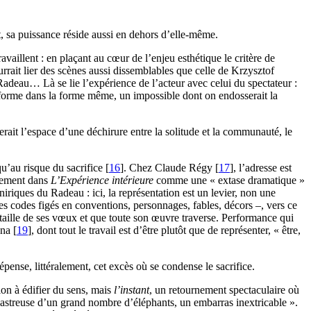
t, sa puissance réside aussi en dehors d’elle-même.
availlent : en plaçant au cœur de l’enjeu esthétique le critère de
ourrait lier des scènes aussi dissemblables que celle de Krzysztof
eau… Là se lie l’expérience de l’acteur avec celui du spectateur :
a forme dans la forme même, un impossible dont on endosserait la
erait l’espace d’une déchirure entre la solitude et la communauté, le
u’au risque du sacrifice
[
16
]
. Chez Claude Régy
[
17
]
, l’adresse est
guement dans
L’Expérience intérieure
comme une « extase dramatique »
niriques du Radeau : ici, la représentation est un levier, non une
es codes figés en conventions, personnages, fables, décors –, vers ce
aille de ses vœux et que toute son œuvre traverse. Performance qui
una
[
19
]
, dont tout le travail est d’être plutôt que de représenter, « être,
épense, littéralement, cet excès où se condense le sacrifice.
tion à édifier du sens, mais
l’instant
, un retournement spectaculaire où
 désastreuse d’un grand nombre d’éléphants, un embarras inextricable ».