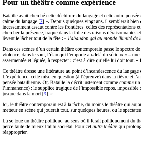
Pour un théâtre comme expérience
Bataille avait cherché cette déchirure du langage et cette autre pensée
calme du langage
[
7
]
». Depuis quelques vingt ans, il semblerait bien q
incessamment assaut contre les frontières, celles des représentations et
chercher la présence, traque dans la folie des raisons déraisonnantes et 
lèvent le lâcher tout de la fête : «
l’abandon gai au monde illimité de 
Dans ces scènes d’un certain théâtre contemporain passe le spectre de 
violence, dans le saut, l’élan qui l’emporte au-delà du sérieux » – une 
assermentée et léguée, à respecter : c’est-à-dire qu’elle lui doit tout. 
Ce théâtre dresse une littérature au point d’incandescence du langage q
L’expérience, cette mise en question (à l’épreuve) dans la fièvre et l’
pensée bataillienne. Or, Bataille la décrit justement comme
comme
un 
l’immanence) : le supplice tragique de l’impossible repos, impossible q
jusque dans la mort
[
9
]
. »
Ici, le théâtre contemporain est à la tâche, du moins le théâtre qui auj
metteur en scène qui jouerait tout, sur quelques heures, ou le spectate
Là se joue un théâtre politique, au sens où il ferait politiquement du t
perce faute de mieux l’alibi sociétal. Pour cet
autre théâtre
qui prolong
réapproprier.