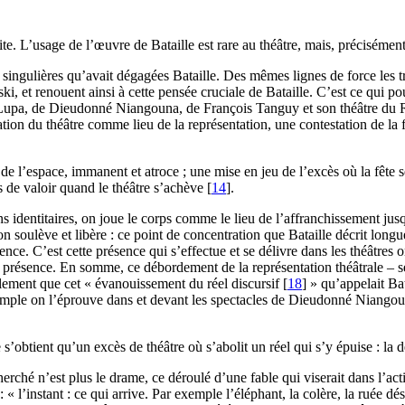
te. L’usage de l’œuvre de Bataille est rare au théâtre, mais, précisémen
 singulières qu’avait dégagées Bataille. Des mêmes lignes de force les tr
ski, et renouent ainsi à cette pensée cruciale de Bataille. C’est ce qui p
upa, de Dieudonné Niangouna, de François Tanguy et son théâtre du Rad
gation du théâtre comme lieu de la représentation, une contestation de l
 de l’espace, immanent et atroce ; une mise en jeu de l’excès où la fête s
s de valoir quand le théâtre s’achève
[
14
]
.
s identitaires, on joue le corps comme le lieu de l’affranchissement jusq
ion soulève et libère : ce point de concentration que Bataille décrit lon
ence. C’est cette présence qui s’effectue et se délivre dans les théâtres o
a présence. En somme, ce débordement de la représentation théâtrale – s
ement que cet « évanouissement du réel discursif
[
18
]
» qu’appelait Bat
xemple on l’éprouve dans et devant les spectacles de Dieudonné Niango
 s’obtient qu’un excès de théâtre où s’abolit un réel qui s’y épuise : la d
cherché n’est plus le drame, ce déroulé d’une fable qui viserait dans l’ac
 : « l’instant : ce qui arrive. Par exemple l’éléphant, la colère, la ruée