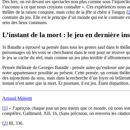
Dès lors, on est devant ses spectacles non plus comme sous l’injonction
l’inconnu à ce que nous croyions connaître ». Ces expériences nous arm
théâtre de la raison conquise, mais celui de la
fête
si chère à Tanguy
[
contraire du jeu. Elle est le principe d’un monde qui est le contraire e
sens des lieux communs.
L’instant de la mort : le jeu en dernière in
Si Bataille a éprouvé sa pensée dans tous les genres sauf dans le théâtr
personnages où les voix se cherchaient dans le noir pour ne trouver que
le jeu se cache du réel, mais comme un jeu plus terrible d’affrontement
Pensée théâtrale de Georges Bataille : pensée autre qu’endosse une part 
notre appartenance possible au présent. Cette pensée, un certain théâtre
des injonctions du sens, mais dans la recherche d’un foyer où brûlerait n
instant n’est autre que la mort. Et pourtant, il est jeu. Étant disparition,
Arnaud Maïsetti
[
1
]
« J’aperçois chaque jour un peu mieux que ce monde, où nous som
complètes
, Gallimard, XII, 16. (Sans précision, on renverra les citati
[
2
]
III, 336.