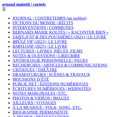
arnaud maïsetti | carnets
☰
JOURNAL | CONTRETEMPS (un
weblog
)
FICTIONS DU MONDE | RÉCITS
INTERVENTIONS | COMMUNES
BERNARD-MARIE KOLTÈS | « RACONTER BIEN »
SAINT-JUST & DES POUSSIÈRES
(2021) | LE LIVRE
BRÛLÉ VIF
(2023) | LE LIVRE
BABYLONE
(2025) | LE LIVRE
LECTURES | LIVRES, PIÈCES, FILMS
NOTES & QUESTIONS | LIRECRIRE
ANTHOLOGIE PERSONNELLE | PAGES
RECHERCHES | ARTICLES & COMMUNICATIONS
CRITIQUES | THÉÂTRE
DRAMATURGIES | SCÈNES & TRAVAUX
MOUSSONS D’ÉTÉ
PUBLIE.NET | ÉDITIONS NUMÉRIQUES
ÉCRITURES NUMÉRIQUES | WEBNOTES
NOTES MARGINALES | ETC.
PHOTOS & VIDÉOS | IMAGES
AILLEURS | VOYAGES
À LA MUSIQUE | FOLK, SONG, ETC.
BIOGRAPHIE PERMANENTE
À PROPOS | PRÉSENTATIONS