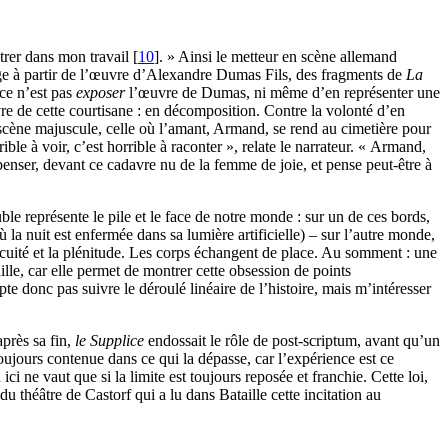
trer dans mon travail
[
10
]
. » Ainsi le metteur en scène allemand
e à partir de l’œuvre d’Alexandre Dumas Fils, des fragments de
La
ce n’est pas
exposer
l’œuvre de Dumas, ni même d’en représenter une
re de cette courtisane : en décomposition. Contre la volonté d’en
e scène majuscule, celle où l’amant, Armand, se rend au cimetière pour
ble à voir, c’est horrible à raconter », relate le narrateur. « Armand,
 penser, devant ce cadavre nu de la femme de joie, et pense peut-être à
uble représente le pile et le face de notre monde : sur un de ces bords,
ù la nuit est enfermée dans sa lumière artificielle) – sur l’autre monde,
vacuité et la plénitude. Les corps échangent de place. Au somment : une
lle, car elle permet de montrer cette obsession de points
e donc pas suivre le déroulé linéaire de l’histoire, mais m’intéresser
après sa fin,
le Supplice
endossait le rôle de post-scriptum, avant qu’un
ujours contenue dans ce qui la dépasse, car l’expérience est ce
ci ne vaut que si la limite est toujours reposée et franchie. Cette loi,
du théâtre de Castorf qui a lu dans Bataille cette incitation au