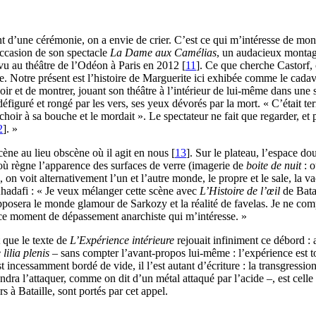
 d’une cérémonie, on a envie de crier. C’est ce qui m’intéresse de mon
’occasion de son spectacle
La Dame aux Camélias
, un audacieux montag
vu au théâtre de l’Odéon à Paris en 2012
[
11
]
. Ce que cherche Castorf, 
e. Notre présent est l’histoire de Marguerite ici exhibée comme le cadav
 voir et de montrer, jouant son théâtre à l’intérieur de lui-même dans un
iguré et rongé par les vers, ses yeux dévorés par la mort. « C’était terri
hoir à sa bouche et le mordait ». Le spectateur ne fait que regarder, et
2
]
. »
scène au lieu obscène où il agit en nous
[
13
]
. Sur le plateau, l’espace do
où règne l’apparence des surfaces de verre (imagerie de
boite de nuit
: o
 on voit alternativement l’un et l’autre monde, le propre et le sale, la 
Khadafi : « Je veux mélanger cette scène avec
L’Histoire de l’œil
de Batai
posera le monde glamour de Sarkozy et la réalité de favelas. Je ne compt
st ce moment de dépassement anarchiste qui m’intéresse. »
t que le texte de
L’Expérience intérieure
rejouait infiniment ce débord : 
lilia plenis
– sans compter l’avant-propos lui-même : l’expérience est to
ncessamment bordé de vide, il l’est autant d’écriture : la transgression i
ndra l’attaquer, comme on dit d’un métal attaqué par l’acide –, est celle 
rs à Bataille, sont portés par cet appel.