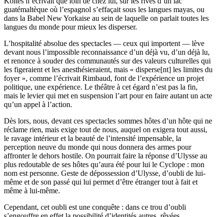
Koltès n’écrivait que loin de chez lui, sur les rives d’un lac
guatémaltèque où l’espagnol s’effaçait sous les langues mayas, ou
dans la Babel New Yorkaise au sein de laquelle on parlait toutes les
langues du monde pour mieux les disperser.
L’hospitalité absolue des spectacles — ceux qui importent — lève
devant nous l’impossible reconnaissance d’un déjà vu, d’un déjà lu,
et renonce à souder des communautés sur des valeurs culturelles qui
les figeraient et les anesthésieraient, mais « disperse[nt] les limites du
foyer », comme l’écrivait Rimbaud, font de l’expérience un projet
politique, une expérience. Le théâtre à cet égard n’est pas la fin,
mais le levier qui met en suspension l’art pour en faire autant un acte
qu’un appel à l’action.
Dès lors, nous, devant ces spectacles sommes hôtes d’un hôte qui ne
réclame rien, mais exige tout de nous, auquel on exigera tout aussi,
le ravage intérieur et la beauté de l’intensité impensable, la
perception neuve du monde qui nous donnera des armes pour
affronter le dehors hostile. On pourrait faire la réponse d’Ulysse au
plus redoutable de ses hôtes qu’aura été pour lui le Cyclope : mon
nom est personne. Geste de dépossession d’Ulysse, d’oubli de lui-
même et de son passé qui lui permet d’être étranger tout à fait et
même à lui-même.
Cependant, cet oubli est une conquête : dans ce trou d’oubli
s’engouffre en effet la possibilité d’identités autres, rêvées,