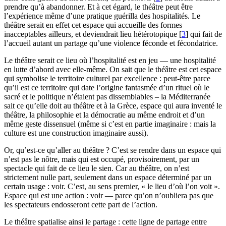
prendre qu’à abandonner. Et à cet égard, le théâtre peut être
l’expérience même d’une pratique guérilla des hospitalités. Le
théâtre serait en effet cet espace qui accueille des formes
inacceptables ailleurs, et deviendrait lieu hétérotopique
[
3
]
qui fait de
l’accueil autant un partage qu’une violence féconde et fécondatrice.
Le théâtre serait ce lieu où l’hospitalité est en jeu — une hospitalité
en lutte d’abord avec elle-même. On sait que le théâtre est cet espace
qui symbolise le territoire culturel par excellence : peut-être parce
qu’il est ce territoire qui date l’origine fantasmée d’un rituel où le
sacré et le politique n’étaient pas dissemblables – la Méditerranée
sait ce qu’elle doit au théâtre et à la Grèce, espace qui aura inventé le
théâtre, la philosophie et la démocratie au même endroit et d’un
même geste dissensuel (même si c’est en partie imaginaire : mais la
culture est une construction imaginaire aussi).
Or, qu’est-ce qu’aller au théâtre ? C’est se rendre dans un espace qui
n’est pas le nôtre, mais qui est occupé, provisoirement, par un
spectacle qui fait de ce lieu le sien. Car au théâtre, on n’est
strictement nulle part, seulement dans un espace déterminé par un
certain usage : voir. C’est, au sens premier, « le lieu d’où l’on voit ».
Espace qui est une action : voir — parce qu’on n’oubliera pas que
les spectateurs endosseront cette part de l’action.
Le théâtre spatialise ainsi le partage : cette ligne de partage entre