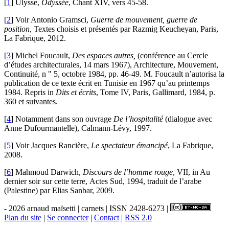
[
1
]
Ulysse,
Odyssée
, Chant XIV, vers 45-58.
[
2
]
Voir Antonio Gramsci,
Guerre de mouvement, guerre de
position,
Textes choisis et présentés par Razmig Keucheyan, Paris,
La Fabrique, 2012.
[
3
]
Michel Foucault,
Des espaces autres,
(conférence au Cercle
d’études architecturales, 14 mars 1967), Architecture, Mouvement,
Continuité, n " 5, octobre 1984, pp. 46-49. M. Foucault n’autorisa la
publication de ce texte écrit en Tunisie en 1967 qu’au printemps
1984. Repris in
Dits et écrits
, Tome IV, Paris, Gallimard, 1984, p.
360 et suivantes.
[
4
]
Notamment dans son ouvrage
De l’hospitalité
(dialogue avec
Anne Dufourmantelle), Calmann-Lévy, 1997.
[
5
]
Voir Jacques Rancière,
Le spectateur émancipé
, La Fabrique,
2008.
[
6
]
Mahmoud Darwich,
Discours de l’homme rouge
, VII, in Au
dernier soir sur cette terre, Actes Sud, 1994, traduit de l’arabe
(Palestine) par Elias Sanbar, 2009.
- 2026 arnaud maïsetti | carnets | ISSN 2428-6273 |
Plan du site
|
Se connecter
|
Contact
|
RSS 2.0