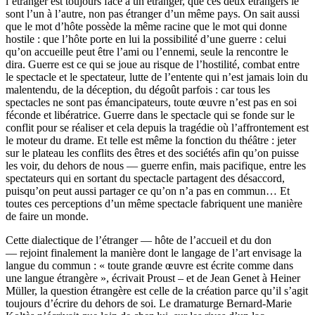
l’étranger est toujours face à un étranger, que ces deux étrangers le
sont l’un à l’autre, non pas étranger d’un même pays. On sait aussi
que le mot d’hôte possède la même racine que le mot qui donne
hostile : que l’hôte porte en lui la possibilité d’une guerre : celui
qu’on accueille peut être l’ami ou l’ennemi, seule la rencontre le
dira. Guerre est ce qui se joue au risque de l’hostilité, combat entre
le spectacle et le spectateur, lutte de l’entente qui n’est jamais loin du
malentendu, de la déception, du dégoût parfois : car tous les
spectacles ne sont pas émancipateurs, toute œuvre n’est pas en soi
féconde et libératrice. Guerre dans le spectacle qui se fonde sur le
conflit pour se réaliser et cela depuis la tragédie où l’affrontement est
le moteur du drame. Et telle est même la fonction du théâtre : jeter
sur le plateau les conflits des êtres et des sociétés afin qu’on puisse
les voir, du dehors de nous — guerre enfin, mais pacifique, entre les
spectateurs qui en sortant du spectacle partagent des désaccord,
puisqu’on peut aussi partager ce qu’on n’a pas en commun… Et
toutes ces perceptions d’un même spectacle fabriquent une manière
de faire un monde.
Cette dialectique de l’étranger — hôte de l’accueil et du don
— rejoint finalement la manière dont le langage de l’art envisage la
langue du commun : « toute grande œuvre est écrite comme dans
une langue étrangère », écrivait Proust – et de Jean Genet à Heiner
Müller, la question étrangère est celle de la création parce qu’il s’agit
toujours d’écrire du dehors de soi. Le dramaturge Bernard-Marie