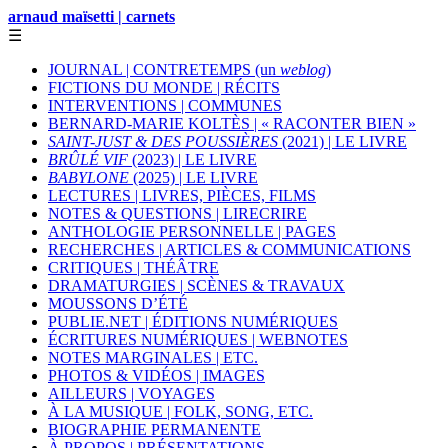
arnaud maïsetti | carnets
☰
JOURNAL | CONTRETEMPS (un
weblog
)
FICTIONS DU MONDE | RÉCITS
INTERVENTIONS | COMMUNES
BERNARD-MARIE KOLTÈS | « RACONTER BIEN »
SAINT-JUST & DES POUSSIÈRES
(2021) | LE LIVRE
BRÛLÉ VIF
(2023) | LE LIVRE
BABYLONE
(2025) | LE LIVRE
LECTURES | LIVRES, PIÈCES, FILMS
NOTES & QUESTIONS | LIRECRIRE
ANTHOLOGIE PERSONNELLE | PAGES
RECHERCHES | ARTICLES & COMMUNICATIONS
CRITIQUES | THÉÂTRE
DRAMATURGIES | SCÈNES & TRAVAUX
MOUSSONS D’ÉTÉ
PUBLIE.NET | ÉDITIONS NUMÉRIQUES
ÉCRITURES NUMÉRIQUES | WEBNOTES
NOTES MARGINALES | ETC.
PHOTOS & VIDÉOS | IMAGES
AILLEURS | VOYAGES
À LA MUSIQUE | FOLK, SONG, ETC.
BIOGRAPHIE PERMANENTE
À PROPOS | PRÉSENTATIONS