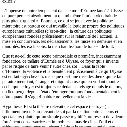
exilés ?
L’impensé de notre temps tient dans le mot d’Eumée lancé à Ulysse
en pure perte et absolument : « quand même il m’en viendrait de
plus piteux que toi ». Pourtant, ce qui se joue avec la politique
migratoire est partout ce qui travaille la logique propre des politiques
européennes culturelles (c’est-à-dire : la culture des politiques
européennes) fondées précisément sur la relativité de l’accueil, la
mise en concurrence, les déclassements, les mises en demeure et en
minorités, les exclusions, la marchandisation de tous et de tout.
Que reste-t-il de cette scène primordiale et première, incessamment
fondatrice, ce théâtre d’Eumée et d’Ulysse, ce foyer qui s’invente
par le risque de faire venir l’autre chez-soi ? Dans la fable
d’Homère, la violence et la beauté tient précisément à ce qu’Ulysse
est en fait déjà chez lui, mais que c’est une ruse des dieux qui le fait
paraître mendiant, étranger et migrant : ruse qui en voilant montre
ceci : que le foyer est toujours ce dedans envisagé depuis le dehors,
un lieu perçu depuis l’état d’étranger toujours fondamentalement le
nôtre quand il s’agit d’habiter nouvellement la vie.
Hypothèse. Et si la théâtre relevait de cet espace (ce foyer)
infiniment inventé au-devant de soi par la relation entre acteurs et
spectateurs (plutôt qu’un simple passé mythifié, un réseau de valeurs
forcément conservatrices et immobiles, amas de clins d’œil et de
références communes qui visent à ériger la communauté de part et