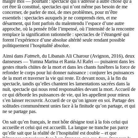
malgré moi — pourtant : spectacle qui s’adresse à autre chose qu’à
cet être là constitué, spectacles qui n’ont même pas besoin de me
concerner, de parler de moi, de mes problèmes, pour m’être
essentiels : spectacles auxquels je ne comprends rien, et me
désarment, qui font parfois du malentendu l’espace d’une autre
approche, où la pensée frôle l’impensé, où l’intensité de la rencontre
remplace la signification rationnelle : spectacles de l’étrangeté qui
forent l’expérience d’une absolue altérité seule rendant possible
politiquement l’hospitalité absolue.
Ainsi dans
Fatmeh
, du Libanais Ali Charour (Avignon, 2016), deux
danseuses — Yumna Marina et Rania Al Rafei — puisaient dans les
gestes rituels chiites de la mort et dans les chants funèbres la force de
refonder le corps pour lui donner naissance : conjurer les puissances
de la mort et traverser la vie qui reste. Et devant nous, à la fin du
spectacle, tandis qu’elles chantent les lamentations sacrées dans la
nuit, spectacle qui nous rend responsables devant la mort. Accueil de
ce qui déborde les puissances de vie, qui les appellent pour mieux
s’en laisser recouvrir. Accueil de ce qu’on ignore en soi. Partage des
solitudes communément unies face à la finitude qu’on partage, et qui
ne se partage pas.
On sait qu’en français, le mot hôte désigne tout à la fois celui qui
accueille et celui qui est accueilli. La langue ne tranche pas parce
qu’elle sait que la réalité de l’hospitalité est double – et que